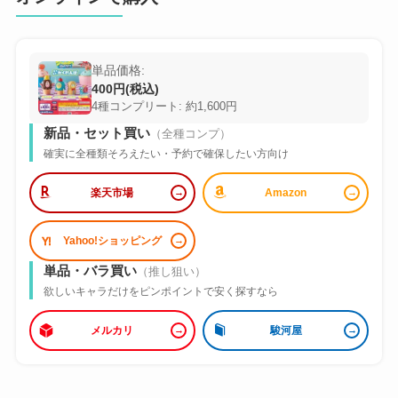
単品価格:
400円(税込)
4種コンプリート: 約1,600円
新品・セット買い
（全種コンプ）
確実に全種類そろえたい・予約で確保したい方向け
楽天市場
Amazon
Yahoo!ショッピング
単品・バラ買い
（推し狙い）
欲しいキャラだけをピンポイントで安く探すなら
メルカリ
駿河屋