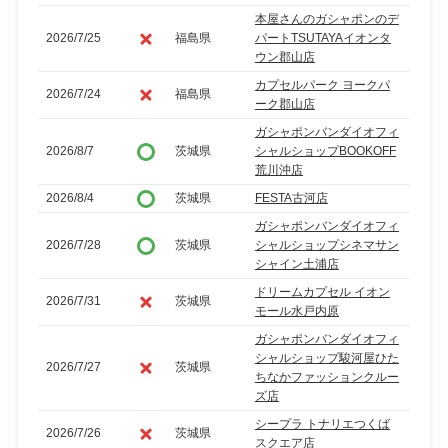
本屋さんのガシャポンのデ
2026/7/25
福島県
パートTSUTAYAイオンタ
ウン郡山店
カプセルパーク ヨークパ
2026/7/24
福島県
ーク郡山店
ガシャポンバンダイオフィ
2026/8/7
茨城県
シャルショップBOOKOFF
荒川沖店
2026/8/4
茨城県
FESTA古河店
ガシャポンバンダイオフィ
2026/7/28
茨城県
シャルショップシネマサン
シャイン土浦店
ドリームカプセル イオン
2026/7/31
茨城県
モール水戸内原
ガシャポンバンダイオフィ
シャルショップ駿河屋ひた
2026/7/27
茨城県
ちなかファッションクルー
ズ店
シープラ トナリエつくば
2026/7/26
茨城県
スクエア店