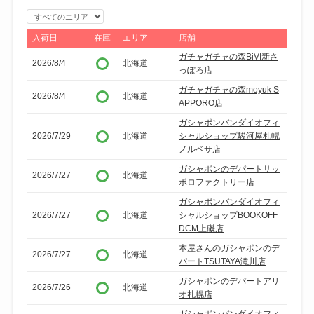
エ
リ
入荷日
在庫
エリア
店舗
ア
ガチャガチャの森BiVI新さ
2026/8/4
北海道
で
っぽろ店
絞
ガチャガチャの森moyuk S
2026/8/4
北海道
り
APPORO店
込
ガシャポンバンダイオフィ
2026/7/29
北海道
シャルショップ駿河屋札幌
み
ノルベサ店
ガシャポンのデパートサッ
2026/7/27
北海道
ポロファクトリー店
ガシャポンバンダイオフィ
2026/7/27
北海道
シャルショップBOOKOFF
DCM上磯店
本屋さんのガシャポンのデ
2026/7/27
北海道
パートTSUTAYA滝川店
ガシャポンのデパートアリ
2026/7/26
北海道
オ札幌店
ガシャポンバンダイオフィ