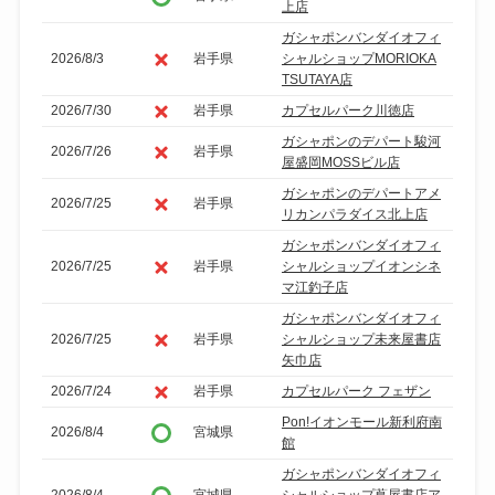
上店
ガシャポンバンダイオフィ
2026/8/3
岩手県
シャルショップMORIOKA
TSUTAYA店
2026/7/30
岩手県
カプセルパーク川徳店
ガシャポンのデパート駿河
2026/7/26
岩手県
屋盛岡MOSSビル店
ガシャポンのデパートアメ
2026/7/25
岩手県
リカンパラダイス北上店
ガシャポンバンダイオフィ
2026/7/25
岩手県
シャルショップイオンシネ
マ江釣子店
ガシャポンバンダイオフィ
2026/7/25
岩手県
シャルショップ未来屋書店
矢巾店
2026/7/24
岩手県
カプセルパーク フェザン
Pon!イオンモール新利府南
2026/8/4
宮城県
館
ガシャポンバンダイオフィ
2026/8/4
宮城県
シャルショップ蔦屋書店ア