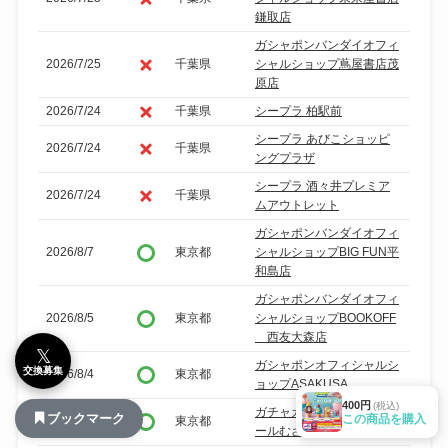
鎌取店
ガシャポンバンダイオフィ
2026/7/25
千葉県
シャルショップ蔦屋書店茂
原店
2026/7/24
千葉県
シープラ 柏駅前
シープラ あびこショッピ
2026/7/24
千葉県
ングプラザ
シープラ 酒々井プレミア
2026/7/24
千葉県
ムアウトレット
ガシャポンバンダイオフィ
2026/8/7
東京都
シャルショップBIG FUN平
和島店
ガシャポンバンダイオフィ
2026/8/5
東京都
シャルショップBOOKOFF
西友大森店
𝕏
ガシャポンオフィシャルシ
交換募集
2026/8/4
東京都
ョップASAKUSA
400円
(税込)
ガチャガチャの森イオンモ
ブックマーク
この商品を購入
2026/8/4
東京都
ールむさし村山店