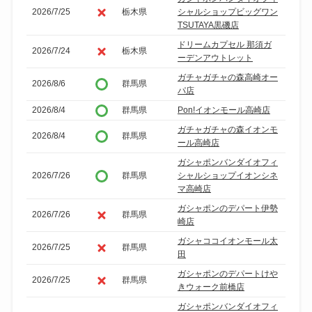
2026/7/25
栃木県
シャルショップビッグワン
TSUTAYA黒磯店
ドリームカプセル 那須ガ
2026/7/24
栃木県
ーデンアウトレット
ガチャガチャの森高崎オー
2026/8/6
群馬県
パ店
2026/8/4
群馬県
Pon!イオンモール高崎店
ガチャガチャの森イオンモ
2026/8/4
群馬県
ール高崎店
ガシャポンバンダイオフィ
2026/7/26
群馬県
シャルショップイオンシネ
マ高崎店
ガシャポンのデパート伊勢
2026/7/26
群馬県
崎店
ガシャココイオンモール太
2026/7/25
群馬県
田
ガシャポンのデパートけや
2026/7/25
群馬県
きウォーク前橋店
ガシャポンバンダイオフィ