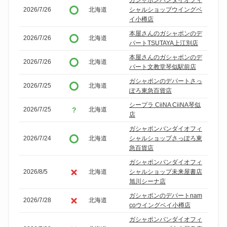
2026/7/26
北海道
シャルショップウイングベ
イ小樽店
本屋さんのガシャポンのデ
2026/7/26
北海道
パートTSUTAYA上江別店
本屋さんのガシャポンのデ
2026/7/26
北海道
パート文教堂琴似駅前店
ガシャポンのデパートさっ
2026/7/25
北海道
ぽろ東急百貨店
シープラ CiiNA CiiNA琴似
2026/7/25
北海道
店
ガシャポンバンダイオフィ
2026/7/24
北海道
シャルショップさっぽろ東
急百貨店
ガシャポンバンダイオフィ
2026/8/5
北海道
シャルショップ未来屋書店
旭川シーナ店
ガシャポンのデパートnam
2026/7/28
北海道
coウイングベイ小樽店
ガシャポンバンダイオフィ