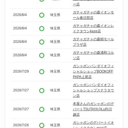
ー店
ガチャガチャの森イオンモ
2026/8/4
埼玉県
ール春日部店
ガチャガチャの森イオンレ
2026/8/4
埼玉県
イクタウンkaze店
ガチャガチャの森樹モール
2026/8/4
埼玉県
プラザ店
ガチャガチャの森浦和コル
2026/8/4
埼玉県
ソ店
ガシャポンバンダイオフィ
2026/7/29
埼玉県
シャルショップBOOKOFF
PAPA上尾店
ガシャポンバンダイオフィ
2026/7/27
埼玉県
シャルショップステラタウ
ン店
本屋さんのガシャポンのデ
2026/7/27
埼玉県
パートTSUTAYA QLuRi川
越店
ガシャポンのデパートイオ
2026/7/26
埼玉県
ンレイクタウンmori店