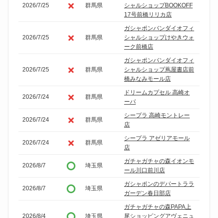
2026/7/25
群馬県
シャルショップBOOKOFF
17号前橋リリカ店
ガシャポンバンダイオフィ
2026/7/25
群馬県
シャルショップけやきウォ
ーク前橋店
ガシャポンバンダイオフィ
2026/7/25
群馬県
シャルショップ蔦屋書店前
橋みなみモール店
ドリームカプセル 高崎オ
2026/7/24
群馬県
ーパ
シープラ 高崎モントレー
2026/7/24
群馬県
店
シープラ アゼリアモール
2026/7/24
群馬県
店
ガチャガチャの森イオンモ
2026/8/7
埼玉県
ール川口前川店
ガシャポンのデパートララ
2026/8/7
埼玉県
ガーデン春日部店
ガチャガチャの森PAPA上
2026/8/4
埼玉県
尾ショッピングアヴェニュ