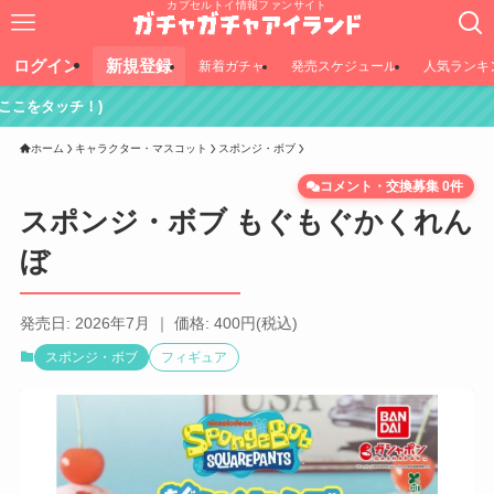
カプセルトイ情報ファンサイト
ログイン
新規登録
新着ガチャ
発売スケジュール
人気ランキ
)
ホーム
キャラクター・マスコット
スポンジ・ボブ
コメント・交換募集 0件
スポンジ・ボブ もぐもぐかくれん
ぼ
発売日: 2026年7月 ｜ 価格: 400円(税込)
スポンジ・ボブ
フィギュア