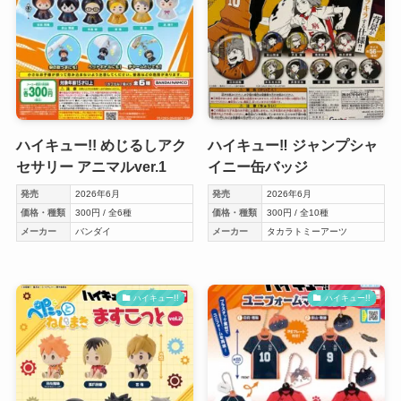
ハイキュー!! めじるしアク
ハイキュー‼︎ ジャンプシャ
セサリー アニマルver.1
イニー缶バッジ
発売
2026年6月
発売
2026年6月
価格・種類
300円 / 全6種
価格・種類
300円 / 全10種
メーカー
バンダイ
メーカー
タカラトミーアーツ
ハイキュー!!
ハイキュー!!