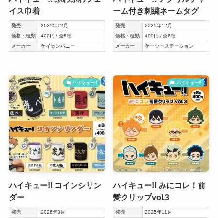
イス巾着
ーム付き刺繍ネームタグ
発売
2025年12月
発売
2025年12月
価格・種類
400円 / 全5種
価格・種類
400円 / 全6種
メーカー
ケイカンパニー
メーカー
ケーツーステーション
ハイキュー!!
ハイキュー!!
ハイキュー!! コインシリン
ハイキュー!! みにコレ！前
ダー
髪クリップvol.3
発売
2026年3月
発売
2025年11月