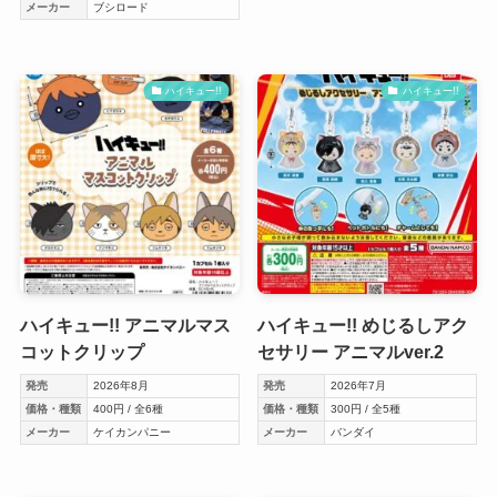
メーカー
ブシロード
ハイキュー!!
ハイキュー!!
ハイキュー!! アニマルマス
ハイキュー!! めじるしアク
コットクリップ
セサリー アニマルver.2
発売
2026年8月
発売
2026年7月
価格・種類
400円 / 全6種
価格・種類
300円 / 全5種
メーカー
ケイカンパニー
メーカー
バンダイ