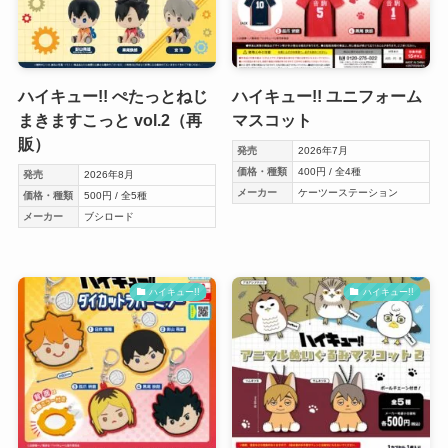
ハイキュー!! ぺたっとねじ
ハイキュー!! ユニフォーム
まきますこっと vol.2（再
マスコット
販）
発売
2026年7月
価格・種類
400円 / 全4種
発売
2026年8月
メーカー
ケーツーステーション
価格・種類
500円 / 全5種
メーカー
ブシロード
ハイキュー!!
ハイキュー!!