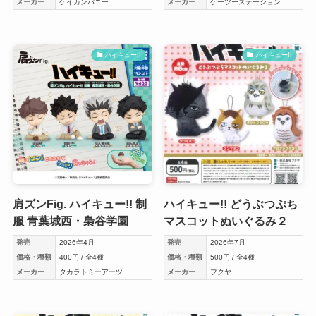
メーカー
ケイカンパニー
メーカー
ケーツーステーション
ハイキュー!!
ハイキュー!!
肩ズンFig. ハイキュー!! 制
ハイキュー!! どうぶつぷち
服 青葉城西・梟谷学園
マスコットぬいぐるみ２
発売
2026年4月
発売
2026年7月
価格・種類
400円 / 全4種
価格・種類
500円 / 全4種
メーカー
タカラトミーアーツ
メーカー
フクヤ