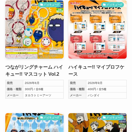
ハイキュー!!
ハイキュー!!
つながリングチャーム ハイ
ハイキュー!! マイプロフケ
キュー!! マスコット Vol.2
ース
発売
2026年6月
発売
2026年9月
価格・種類
300円 / 全6種
価格・種類
400円 / 全5種
メーカー
タカラトミーアーツ
メーカー
バンダイ
ハイキュー!!
ハイキュー!!