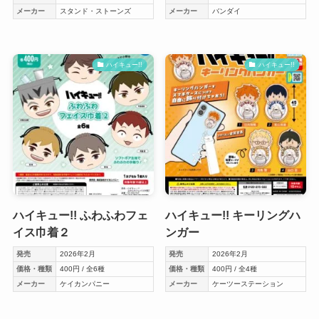
メーカー
スタンド・ストーンズ
メーカー
バンダイ
ハイキュー!!
ハイキュー!!
ハイキュー!! ふわふわフェ
ハイキュー!! キーリングハ
イス巾着２
ンガー
発売
2026年2月
発売
2026年2月
価格・種類
400円 / 全6種
価格・種類
400円 / 全4種
メーカー
ケイカンパニー
メーカー
ケーツーステーション