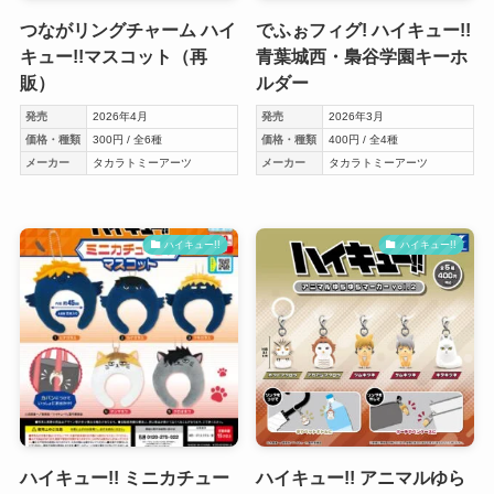
つながリングチャーム ハイ
でふぉフィグ! ハイキュー!!
キュー!!マスコット（再
青葉城西・梟谷学園キーホ
販）
ルダー
発売
2026年4月
発売
2026年3月
価格・種類
300円 / 全6種
価格・種類
400円 / 全4種
メーカー
タカラトミーアーツ
メーカー
タカラトミーアーツ
ハイキュー!!
ハイキュー!!
ハイキュー!! ミニカチュー
ハイキュー!! アニマルゆら