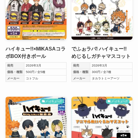
ハイキュー!!×MIKASAコラ
でふぉラバ! ハイキュー!!
ボBOX付きボール
めじるしガチャマスコット
発売
2026年3月
発売
2026年3月
価格・種類
500円 / 全5種
価格・種類
300円 / 全7種
メーカー
コトフル
メーカー
タカラトミーアーツ
ハイキュー!!
ハイキュー!!