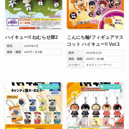
ハイキュー!! ねむらせ隊2
こんにち輪!フィギュアマス
コット ハイキュー!! Vol.3
発売
2026年4月
価格・種類
400円 / 全5種
発売
2025年12月
価格・種類
400円 / 全6種
メーカー
タカラトミーアーツ
ハイキュー!!
ハイキュー!!