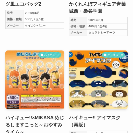
グ風エコバッグ2
かくれんぼフィギュア青葉
城西・梟谷学園
発売
2026年6月
価格・種類
500円 / 全5種
発売
2026年5月
メーカー
ケイカンパニー
価格・種類
400円 / 全4種
メーカー
タカラトミーアーツ
ハイキュー!!
ハイキュー!!
ハイキュー!!×MIKASA めじ
ハイキュー!! アイマスク
るしますこっと～おやすみ
（再販）
タイム～