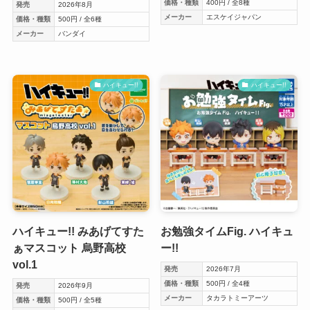
価格・種類
400円 / 全8種
発売
2026年8月
メーカー
エスケイジャパン
価格・種類
500円 / 全6種
メーカー
バンダイ
ハイキュー!!
ハイキュー!!
ハイキュー!! みあげてすた
お勉強タイムFig. ハイキュ
ぁマスコット 烏野高校
ー!!
vol.1
発売
2026年7月
価格・種類
500円 / 全4種
発売
2026年9月
メーカー
タカラトミーアーツ
価格・種類
500円 / 全5種