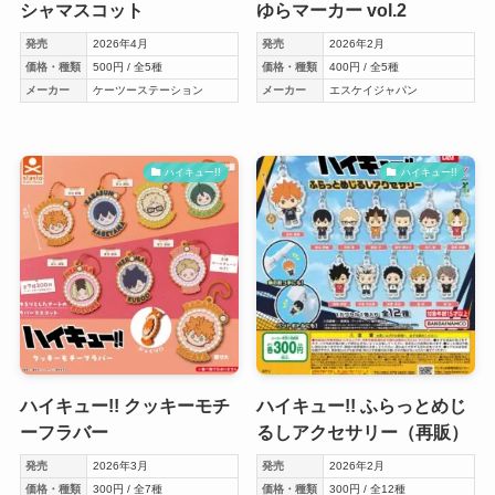
シャマスコット
ゆらマーカー vol.2
発売
2026年4月
発売
2026年2月
価格・種類
500円 / 全5種
価格・種類
400円 / 全5種
メーカー
ケーツーステーション
メーカー
エスケイジャパン
ハイキュー!!
ハイキュー!!
ハイキュー!! クッキーモチ
ハイキュー!! ふらっとめじ
ーフラバー
るしアクセサリー（再販）
発売
2026年3月
発売
2026年2月
価格・種類
300円 / 全7種
価格・種類
300円 / 全12種