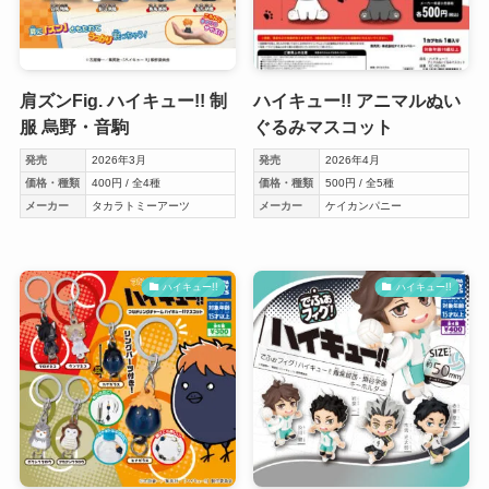
肩ズンFig. ハイキュー!! 制
ハイキュー!! アニマルぬい
服 烏野・音駒
ぐるみマスコット
発売
2026年3月
発売
2026年4月
価格・種類
400円 / 全4種
価格・種類
500円 / 全5種
メーカー
タカラトミーアーツ
メーカー
ケイカンパニー
ハイキュー!!
ハイキュー!!