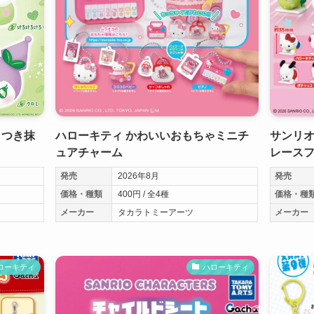
りつき抹
ハローキティ かわいいおもちゃミニチ
サンリオ
ュアチャーム
レース
発売
2026年8月
発売
価格・種類
400円 / 全4種
価格・種
メーカー
タカラトミーアーツ
メーカー
ローキティ
ハローキティ