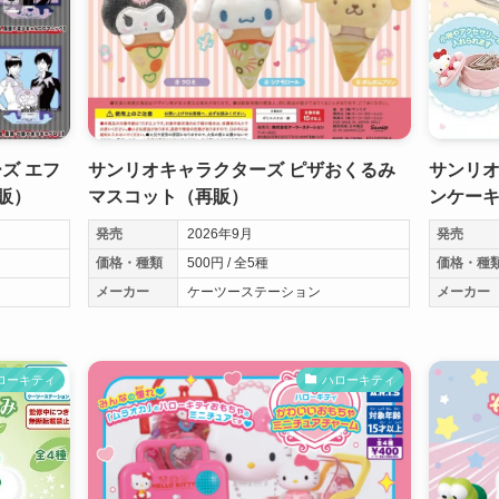
ズ エフ
サンリオキャラクターズ ピザおくるみ
サンリオ
販）
マスコット（再販）
ンケー
発売
2026年9月
発売
価格・種類
500円 / 全5種
価格・種
メーカー
ケーツーステーション
メーカー
ローキティ
ハローキティ