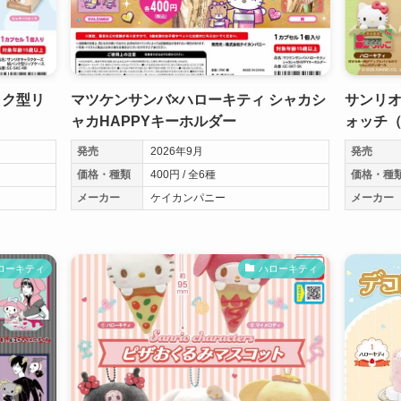
ック型リ
マツケンサンバ×ハローキティ シャカシ
サンリオ
ャカHAPPYキーホルダー
ォッチ
発売
2026年9月
発売
価格・種類
400円 / 全6種
価格・種
メーカー
ケイカンパニー
メーカー
ローキティ
ハローキティ