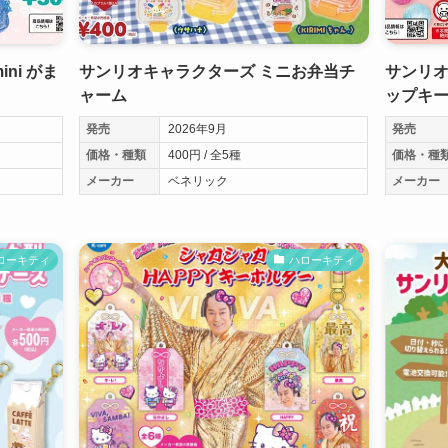
ni がま
サンリオキャラクターズ ミニお弁当チ
サンリオ
ャーム
ップキ
発売
2026年9月
発売
価格・種類
400円 / 全5種
価格・種
メーカー
ベネリック
メーカー
ローキティ
ハローキティ