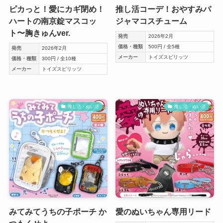
ピカっと！愛にカギ閉め！
推し活コーデ！おやすみパ
ハートの南京錠マスコッ
ジャマコスチューム
ト〜胸きゅんver.
発売
2026年2月
価格・種類
500円 / 全5種
発売
2026年2月
メーカー
トイズスピリッツ
価格・種類
300円 / 全10種
メーカー
トイズスピリッツ
推し活・ぬい活
推し活・ぬい活
みてみてうちの子ポーチ か
愛のぬいちゃん専用リード