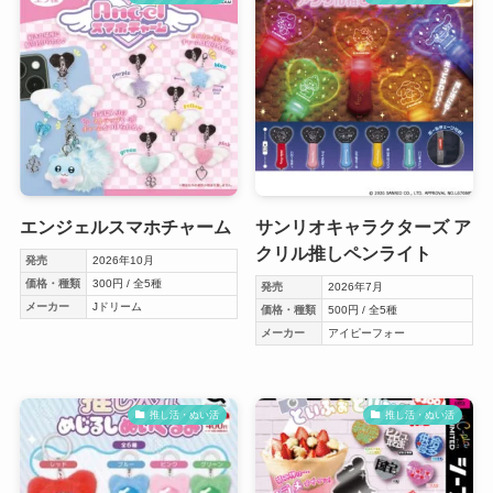
エンジェルスマホチャーム
サンリオキャラクターズ ア
クリル推しペンライト
発売
2026年10月
価格・種類
300円 / 全5種
発売
2026年7月
メーカー
Jドリーム
価格・種類
500円 / 全5種
メーカー
アイピーフォー
推し活・ぬい活
推し活・ぬい活