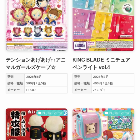
テンションあげあげ↑↑アニ
KING BLADE ミニチュア
マルガールズケープ☆
ペンライト vol.4
発売
2026年6月
発売
2026年3月
価格・種類
500円 / 全5種
価格・種類
400円 / 全6種
メーカー
PROOF
メーカー
バンダイ
推し活・ぬい活
推し活・ぬい活