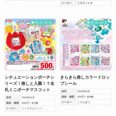
メーカー
三日月うさぎ
推し活・ぬい活
推し活・ぬい活
シチュエーションポーチシ
きらきら推しカラードロッ
リーズ！推しと入園！？名
プシール
札ミニポーチマスコット
発売
2026年4月
価格・種類
300円 / 全8種
発売
2026年3月
メーカー
くりんぼう
価格・種類
500円 / 全5種
メーカー
トイズスピリッツ