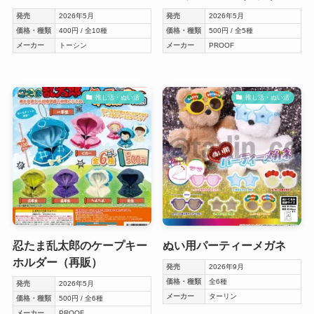
発売
2026年5月
発売
2026年5月
価格・種類
400円 / 全10種
価格・種類
500円 / 全5種
メーカー
トーシン
メーカー
PROOF
推し活・ぬい活
推し活・ぬい活
忍たま乱太郎のケープキー
ぬい用パーティーメガネ
ホルダー（再販）
発売
2026年9月
価格・種類
全6種
発売
2026年5月
メーカー
ターリン
価格・種類
500円 / 全6種
メーカー
PROOF