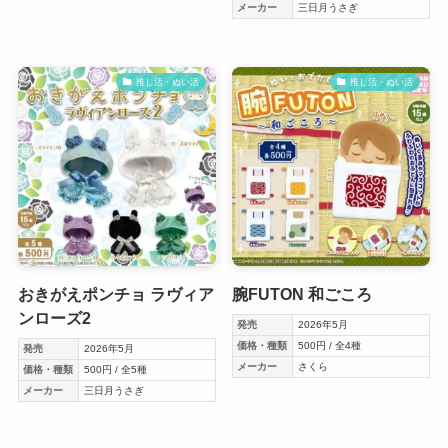
メーカー
三日月うさぎ
推し活・ぬい活
推し活・ぬい活
おきがえポンチョ ラヴィア
腕FUTON 和ごころ
ンローズ2
発売
2026年5月
価格・種類
500円 / 全4種
発売
2026年5月
メーカー
さくら
価格・種類
500円 / 全5種
メーカー
三日月うさぎ