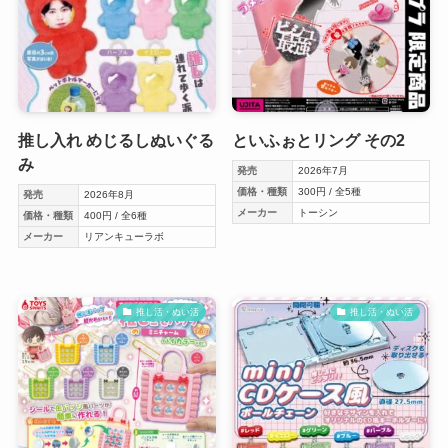
推し入れ めじるしぬいぐる
といふぉとリング その2
み
発売
2026年7月
価格・種類
300円 / 全5種
発売
2026年8月
メーカー
トーシン
価格・種類
400円 / 全6種
メーカー
リアンキューラボ
推し活・ぬい活
推し活・ぬい活