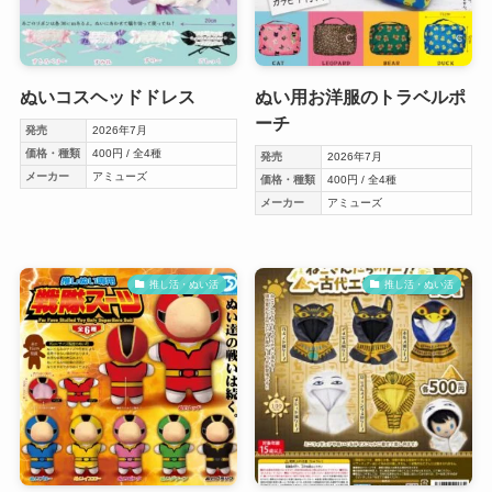
ぬいコスヘッドドレス
ぬい用お洋服のトラベルポ
ーチ
発売
2026年7月
価格・種類
400円 / 全4種
発売
2026年7月
メーカー
アミューズ
価格・種類
400円 / 全4種
メーカー
アミューズ
推し活・ぬい活
推し活・ぬい活