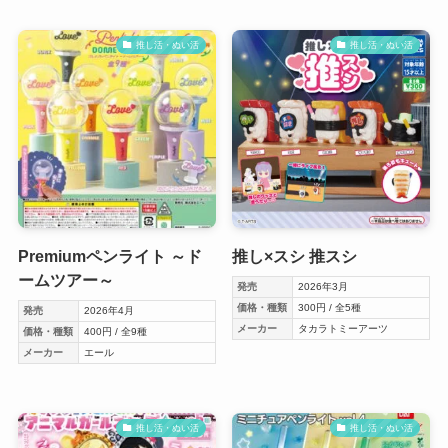
推し活・ぬい活
推し活・ぬい活
Premiumペンライト ～ド
推し×スシ 推スシ
ームツアー～
発売
2026年3月
価格・種類
300円 / 全5種
発売
2026年4月
メーカー
タカラトミーアーツ
価格・種類
400円 / 全9種
メーカー
エール
推し活・ぬい活
推し活・ぬい活