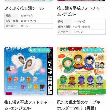
ぷくぷく推し活シール
推し活★平成フォトチャー
ム -デビル-
発売
2026年6月
価格・種類
200円 / 全7種
発売
2026年5月
メーカー
エール
価格・種類
400円 / 全10種
メーカー
トーシン
推し活・ぬい活
推し活・ぬい活
推し活★平成フォトチャー
忍たま乱太郎のケープキー
ム -エンジェル-
ホルダー vol.3（再販）