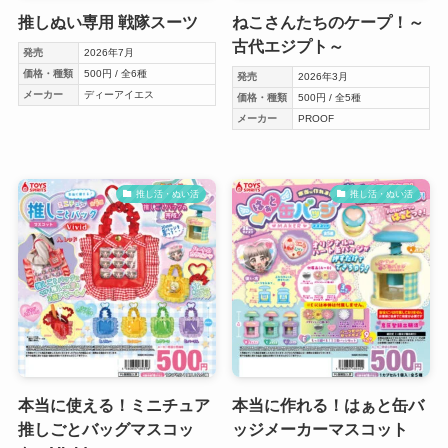
推しぬい専用 戦隊スーツ
ねこさんたちのケープ！～
古代エジプト～
発売
2026年7月
価格・種類
500円 / 全6種
発売
2026年3月
メーカー
ディーアイエス
価格・種類
500円 / 全5種
メーカー
PROOF
推し活・ぬい活
推し活・ぬい活
本当に使える！ミニチュア
本当に作れる！はぁと缶バ
推しごとバッグマスコッ
ッジメーカーマスコット