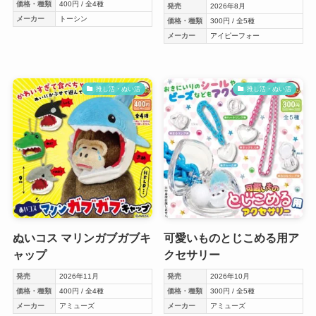
価格・種類
400円 / 全4種
発売
2026年8月
メーカー
トーシン
価格・種類
300円 / 全5種
メーカー
アイピーフォー
推し活・ぬい活
推し活・ぬい活
ぬいコス マリンガブガブキ
可愛いものとじこめる用ア
ャップ
クセサリー
発売
2026年11月
発売
2026年10月
価格・種類
400円 / 全4種
価格・種類
300円 / 全5種
メーカー
アミューズ
メーカー
アミューズ