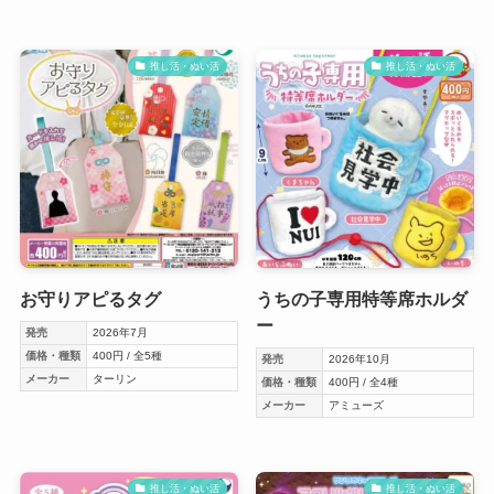
推し活・ぬい活
推し活・ぬい活
お守りアピるタグ
うちの子専用特等席ホルダ
ー
発売
2026年7月
価格・種類
400円 / 全5種
発売
2026年10月
メーカー
ターリン
価格・種類
400円 / 全4種
メーカー
アミューズ
推し活・ぬい活
推し活・ぬい活