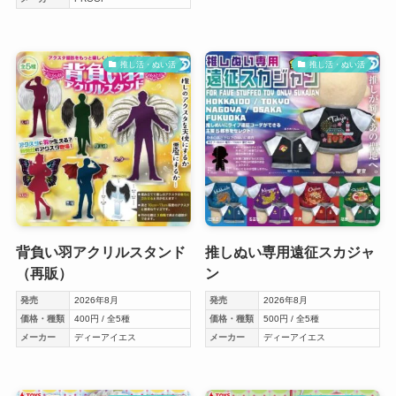
推し活・ぬい活
推し活・ぬい活
背負い羽アクリルスタンド
推しぬい専用遠征スカジャ
（再販）
ン
発売
2026年8月
発売
2026年8月
価格・種類
400円 / 全5種
価格・種類
500円 / 全5種
メーカー
ディーアイエス
メーカー
ディーアイエス