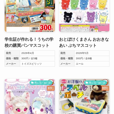
学生証が作れる！うちの学
おとぼけくまさん おおきな
校の購買パンマスコット
あい ぷちマスコット
発売
2026年4月
発売
2026年5月
価格・種類
300円 / 全5種
価格・種類
300円 / 全8種
メーカー
トイズスピリッツ
メーカー
エール
推し活・ぬい活
推し活・ぬい活