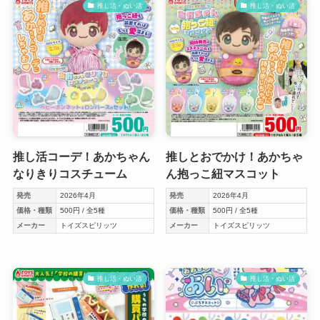
推し活・ぬい活
推し活・ぬい活
推し活コーデ！あかちゃん
推しとおでかけ！あかちゃ
なりきりコスチューム
ん抱っこ紐マスコット
発売
2026年4月
発売
2026年4月
価格・種類
500円 / 全5種
価格・種類
500円 / 全5種
メーカー
トイズスピリッツ
メーカー
トイズスピリッツ
推し活・ぬい活
推し活・ぬい活