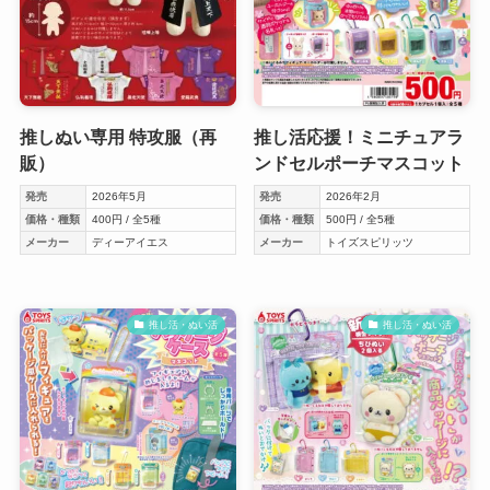
推しぬい専用 特攻服（再
推し活応援！ミニチュアラ
販）
ンドセルポーチマスコット
発売
2026年5月
発売
2026年2月
価格・種類
400円 / 全5種
価格・種類
500円 / 全5種
メーカー
ディーアイエス
メーカー
トイズスピリッツ
推し活・ぬい活
推し活・ぬい活