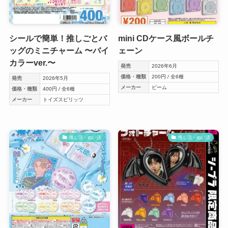
シールで簡単！推しごとバ
mini CDケース風ボールチ
ッグのミニチャーム 〜バイ
ェーン
カラーver.〜
発売
2026年6月
価格・種類
200円 / 全6種
発売
2026年5月
メーカー
ビーム
価格・種類
400円 / 全6種
メーカー
トイズスピリッツ
推し活・ぬい活
推し活・ぬい活