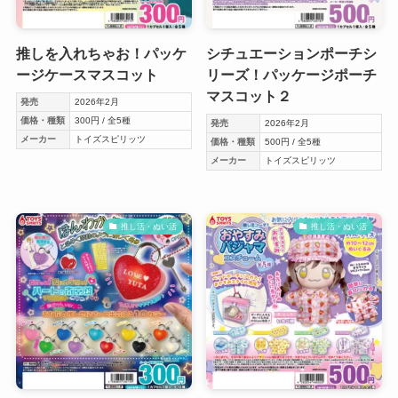
推しを入れちゃお！パッケ
シチュエーションポーチシ
ージケースマスコット
リーズ！パッケージポーチ
マスコット２
発売
2026年2月
価格・種類
300円 / 全5種
発売
2026年2月
メーカー
トイズスピリッツ
価格・種類
500円 / 全5種
メーカー
トイズスピリッツ
推し活・ぬい活
推し活・ぬい活