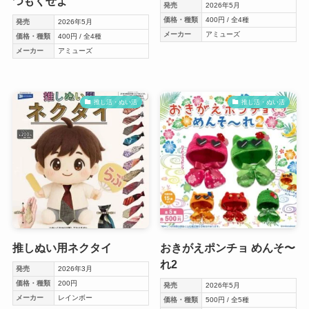
つもくせよ
発売
2026年5月
価格・種類
400円 / 全4種
発売
2026年5月
メーカー
アミューズ
価格・種類
400円 / 全4種
メーカー
アミューズ
推し活・ぬい活
推し活・ぬい活
推しぬい用ネクタイ
おきがえポンチョ めんそ〜
れ2
発売
2026年3月
価格・種類
200円
発売
2026年5月
メーカー
レインボー
価格・種類
500円 / 全5種