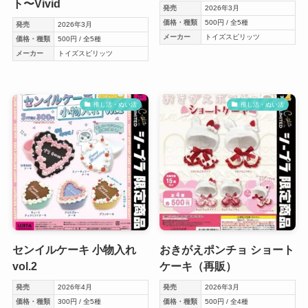
ト〜Vivid
発売
2026年3月
価格・種類
500円 / 全5種
発売
2026年3月
メーカー
トイズスピリッツ
価格・種類
500円 / 全5種
メーカー
トイズスピリッツ
推し活・ぬい活
推し活・ぬい活
センイルケーキ 小物入れ
おきがえポンチョ ショート
vol.2
ケーキ（再販）
発売
2026年4月
発売
2026年3月
価格・種類
300円 / 全5種
価格・種類
500円 / 全4種