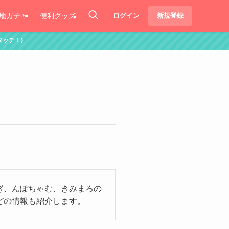
地ガチャ
便利グッズ
ログイン
新規登録
ぎ、んぽちゃむ、きみまろの
どの情報も紹介します。