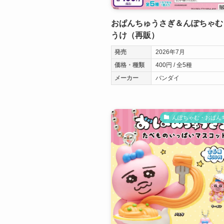
おぱんちゅうさぎ＆んぽちゃむ
うけ（再販）
発売
2026年7月
価格・種類
400円 / 全5種
メーカー
バンダイ
んぽちゃむ・おぱん