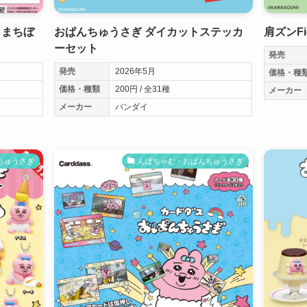
 まちぼ
おぱんちゅうさぎ ダイカットステッカ
肩ズンFi
ーセット
発売
発売
2026年5月
価格・種
価格・種類
200円 / 全31種
メーカー
メーカー
バンダイ
ちゅうさぎ
んぽちゃむ・おぱんちゅうさぎ