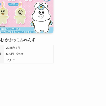
む かぷっこふれんず
2025年8月
類
500円 / 全5種
フクヤ