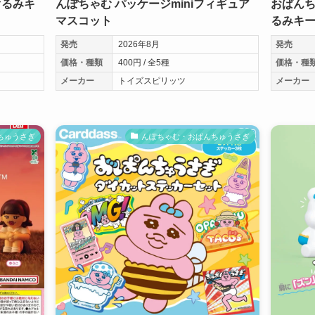
ぐるみキ
んぽちゃむ パッケージminiフィギュア
おぱんち
マスコット
るみキ
発売
2026年8月
発売
価格・種類
400円 / 全5種
価格・種
メーカー
トイズスピリッツ
メーカー
ちゅうさぎ
んぽちゃむ・おぱんちゅうさぎ