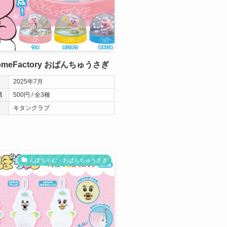
DomeFactory おぱんちゅうさぎ
2025年7月
類
500円 / 全3種
キタンクラブ
んぽちゃむ・おぱんちゅうさぎ