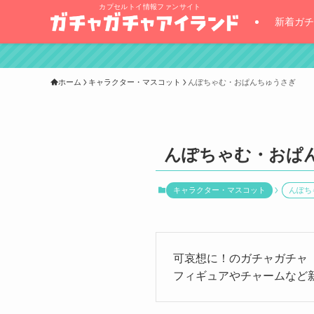
カプセルトイ情報ファンサイト
新着ガチ
ホーム
キャラクター・マスコット
んぽちゃむ・おぱんちゅうさぎ
んぽちゃむ・おぱ
キャラクター・マスコット
んぽち
可哀想に！のガチャガチャ
フィギュアやチャームなど