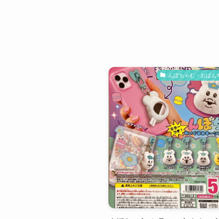
んぽちゃむ・おぱん