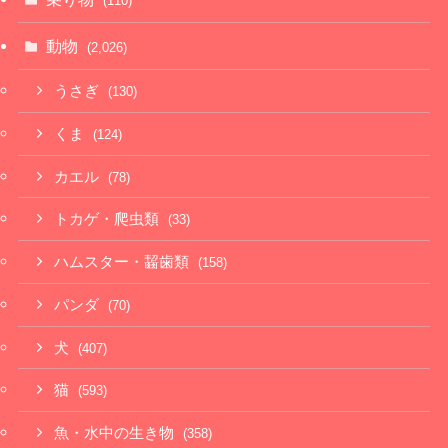
(110)
動物
(2,026)
うさぎ
(130)
くま
(124)
カエル
(78)
トカゲ・爬虫類
(33)
ハムスター・齧歯類
(158)
パンダ
(70)
犬
(407)
猫
(593)
魚・水中の生き物
(358)