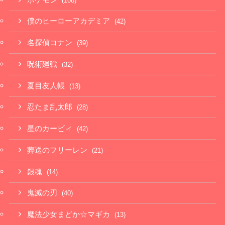
(108)
僕のヒーローアカデミア
(42)
名探偵コナン
(39)
呪術廻戦
(32)
夏目友人帳
(13)
忍たま乱太郎
(28)
星のカービィ
(42)
葬送のフリーレン
(21)
銀魂
(14)
鬼滅の刃
(40)
魔法少女まどか☆マギカ
(13)