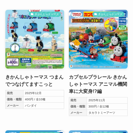
きかんしゃトーマス
きかんしゃトーマス
きかんしゃトーマス つまん
カプセルプラレール きかん
でつなげてますこっと
しゃトーマス アニマル機関
車に大変身!?編
発売
2025年12月
価格・種類
400円 / 全10種
発売
2025年11月
メーカー
バンダイ
価格・種類
300円 / 全12種
メーカー
タカラトミーアーツ