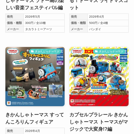
しゃトーマス ソドー島の楽
る！トーマス ライトマスコ
しい音楽フェスティバル編
ット
発売
2026年5月
発売
2026年4月
価格・種類
300円 / 全10種
価格・種類
500円 / 全4種
メーカー
タカラトミーアーツ
メーカー
バンダイ
きかんしゃトーマス
きかんしゃトーマス
きかんしゃトーマス すって
カプセルプラレール きかん
んころりんフィギュア
しゃトーマス トーマスがマ
ジックで大変身!?編
発売
2026年4月