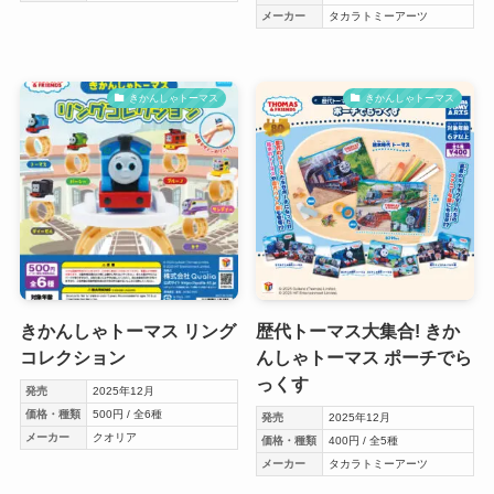
メーカー
タカラトミーアーツ
きかんしゃトーマス
きかんしゃトーマス
きかんしゃトーマス リング
歴代トーマス大集合! きか
コレクション
んしゃトーマス ポーチでら
っくす
発売
2025年12月
価格・種類
500円 / 全6種
発売
2025年12月
メーカー
クオリア
価格・種類
400円 / 全5種
メーカー
タカラトミーアーツ