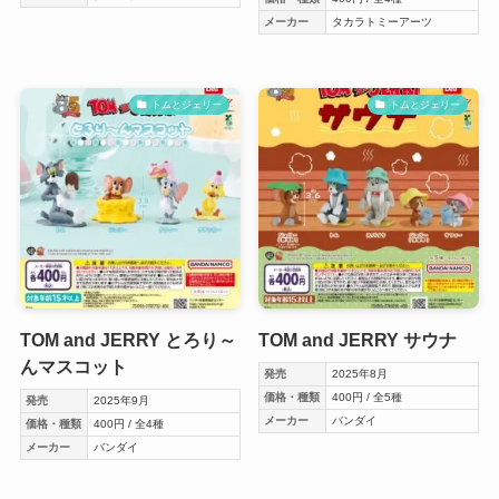
メーカー
タカラトミーアーツ
トムとジェリー
トムとジェリー
TOM and JERRY とろり～
TOM and JERRY サウナ
んマスコット
発売
2025年8月
価格・種類
400円 / 全5種
発売
2025年9月
メーカー
バンダイ
価格・種類
400円 / 全4種
メーカー
バンダイ