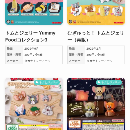
トムとジェリー Yummy
むぎゅっと！ トムとジェリ
Foodコレクション3
ー（再販）
発売
2026年6月
発売
2026年2月
価格・種類
400円 / 全4種
価格・種類
400円 / 全4種
メーカー
タカラトミーアーツ
メーカー
タカラトミーアーツ
トムとジェリー
トムとジェリー