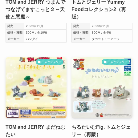
TOM and JERRY つまんで
トムとジェリー Yummy
つなげてますこっと２～天
Foodコレクション2（再
使と悪魔～
販）
発売
2025年11月
発売
2025年11月
価格・種類
300円 / 全10種
価格・種類
300円 / 全4種
メーカー
バンダイ
メーカー
タカラトミーアーツ
トムとジェリー
トムとジェリー
TOM and JERRY まだねむ
ちるたいむFig. トムとジェ
たい
リー（再販）