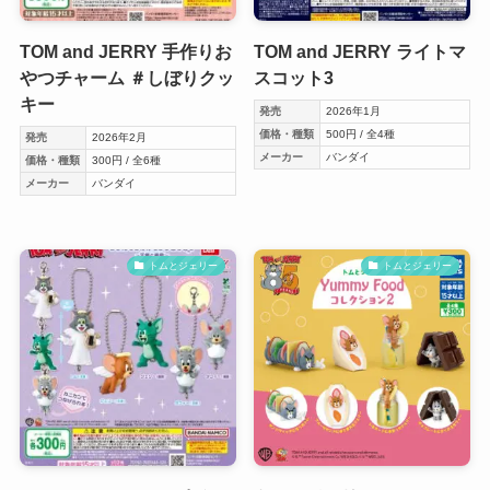
TOM and JERRY 手作りお
TOM and JERRY ライトマ
やつチャーム ＃しぼりクッ
スコット3
キー
発売
2026年1月
価格・種類
500円 / 全4種
発売
2026年2月
メーカー
バンダイ
価格・種類
300円 / 全6種
メーカー
バンダイ
トムとジェリー
トムとジェリー