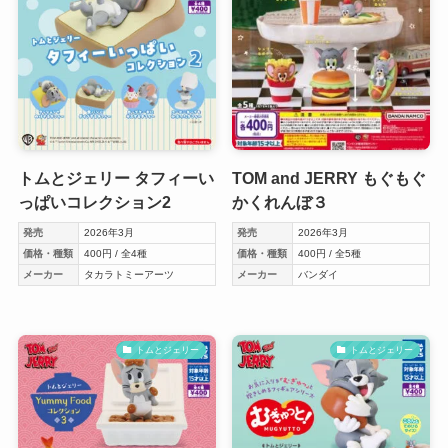
トムとジェリー タフィーい
TOM and JERRY もぐもぐ
っぱいコレクション2
かくれんぼ３
発売
2026年3月
発売
2026年3月
価格・種類
400円 / 全4種
価格・種類
400円 / 全5種
メーカー
タカラトミーアーツ
メーカー
バンダイ
トムとジェリー
トムとジェリー