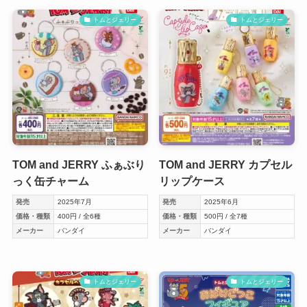
トムとジェリー
トムとジェリー
TOM and JERRY ふぁぶり
TOM and JERRY カプセル
っく缶チャーム
リップケース
発売
2025年7月
発売
2025年6月
価格・種類
400円 / 全6種
価格・種類
500円 / 全7種
メーカー
バンダイ
メーカー
バンダイ
トムとジェリー
トムとジェリー