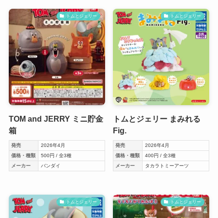
トムとジェリー
トムとジェリー
TOM and JERRY ミニ貯金
トムとジェリー まみれる
箱
Fig.
発売
2026年4月
発売
2026年4月
価格・種類
500円 / 全3種
価格・種類
400円 / 全3種
メーカー
バンダイ
メーカー
タカラトミーアーツ
トムとジェリー
トムとジェリー