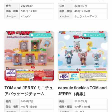
発売
2026年8月
発売
2026年7月
価格・種類
500円 / 全4種
価格・種類
400円 / 全4種
メーカー
バンダイ
メーカー
タカラトミーアーツ
トムとジェリー
トムとジェリー
TOM and JERRY ミニチュ
capsule flockies TOM and
アパッケージチャーム
JERRY（再販）
発売
2026年7月
発売
2026年6月
価格・種類
400円 / 全5種
価格・種類
400円 / 全5種
メーカー
バンダイ
メーカー
バンダイ