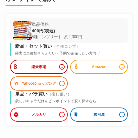
単品価格:
400円(税込)
5種コンプリート: 約2,000円
新品・セット買い
（全種コンプ）
確実に全種類そろえたい・予約で確保したい方向け
楽天市場
Amazon
Yahoo!ショッピング
単品・バラ買い
（推し狙い）
欲しいキャラだけをピンポイントで安く探すなら
メルカリ
駿河屋