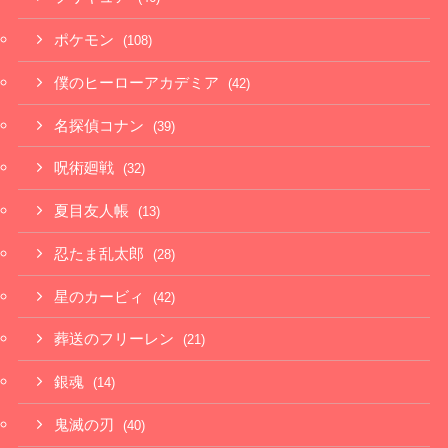
ポケモン
(108)
僕のヒーローアカデミア
(42)
名探偵コナン
(39)
呪術廻戦
(32)
夏目友人帳
(13)
忍たま乱太郎
(28)
星のカービィ
(42)
葬送のフリーレン
(21)
銀魂
(14)
鬼滅の刃
(40)