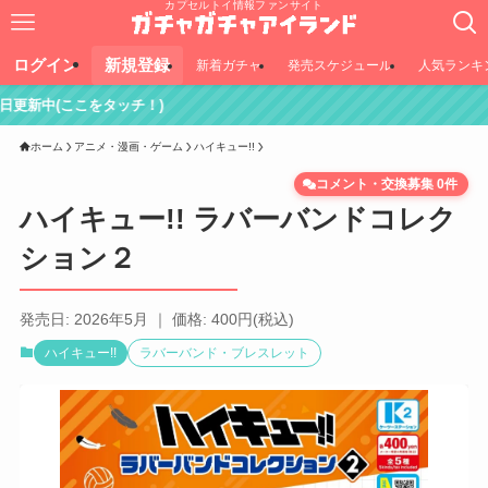
カプセルトイ情報ファンサイト
ログイン
新規登録
新着ガチャ
発売スケジュール
人気ランキ
タッチ！)
ホーム
アニメ・漫画・ゲーム
ハイキュー!!
コメント・交換募集 0件
ハイキュー!! ラバーバンドコレク
ション２
発売日: 2026年5月 ｜ 価格: 400円(税込)
ハイキュー!!
ラバーバンド・ブレスレット