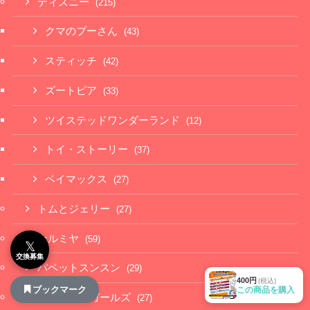
ディズニー
(215)
クマのプーさん
(43)
スティッチ
(42)
ズートピア
(33)
ツイステッドワンダーランド
(12)
トイ・ストーリー
(37)
ベイマックス
(27)
トムとジェリー
(27)
ナルミヤ
(59)
𝕏
交換募集
パペットスンスン
(29)
400円
(税込)
ブックマーク
この商品を購入
パワーパフガールズ
(27)