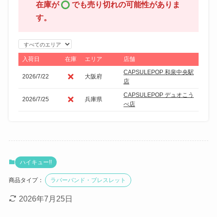
在庫が
でも売り切れの可能性がありま
す。
エ
リ
入荷日
在庫
エリア
店舗
ア
CAPSULEPOP 和泉中央駅
2026/7/22
大阪府
で
店
絞
CAPSULEPOP デュオこう
2026/7/25
兵庫県
り
べ店
込
み
ハイキュー!!
商品タイプ：
ラバーバンド・ブレスレット
2026年7月25日