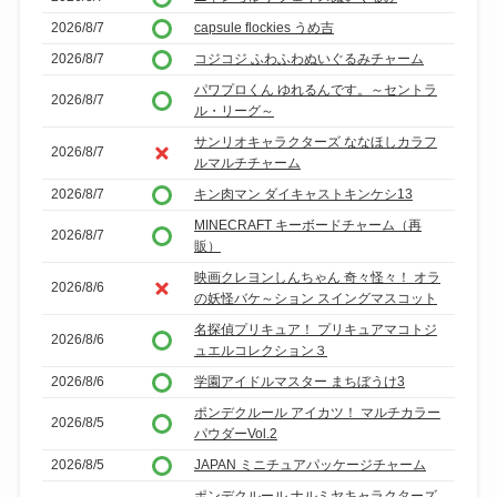
2026/8/7
capsule flockies うめ吉
2026/8/7
コジコジ ふわふわぬいぐるみチャーム
パワプロくん ゆれるんです。～セントラ
2026/8/7
ル・リーグ～
サンリオキャラクターズ ななほしカラフ
2026/8/7
ルマルチチャーム
2026/8/7
キン肉マン ダイキャストキンケシ13
MINECRAFT キーボードチャーム（再
2026/8/7
販）
映画クレヨンしんちゃん 奇々怪々！ オラ
2026/8/6
の妖怪バケ～ション スイングマスコット
名探偵プリキュア！ プリキュアマコトジ
2026/8/6
ュエルコレクション３
2026/8/6
学園アイドルマスター まちぼうけ3
ポンデクルール アイカツ！ マルチカラー
2026/8/5
パウダーVol.2
2026/8/5
JAPAN ミニチュアパッケージチャーム
ポンデクルール ナルミヤキャラクターズ