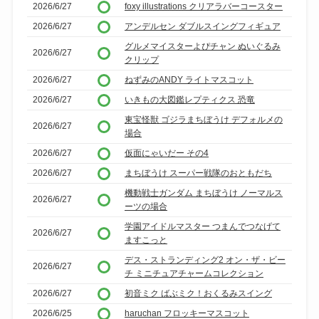
2026/6/27
foxy illustrations クリアラバーコースター
2026/6/27
アンデルセン ダブルスイングフィギュア
グルメマイスターよぴチャン ぬいぐるみ
2026/6/27
クリップ
2026/6/27
ねずみのANDY ライトマスコット
2026/6/27
いきもの大図鑑レプティクス 恐竜
東宝怪獣 ゴジラまちぼうけ デフォルメの
2026/6/27
場合
2026/6/27
仮面にゃいだー その4
2026/6/27
まちぼうけ スーパー戦隊のおともだち
機動戦士ガンダム まちぼうけ ノーマルス
2026/6/27
ーツの場合
学園アイドルマスター つまんでつなげて
2026/6/27
ますこっと
デス・ストランディング2 オン・ザ・ビー
2026/6/27
チ ミニチュアチャームコレクション
2026/6/27
初音ミク ばぶミク！おくるみスイング
2026/6/25
haruchan フロッキーマスコット