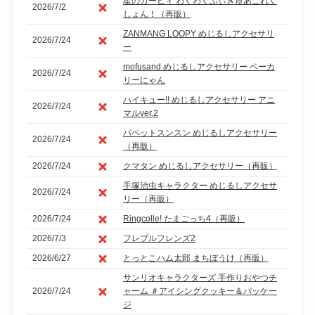
星のカービィ わくわくふぃぎゅあこれく
2026/7/2
しょん！（再販）
ZANMANG LOOPY めじるしアクセサリ
2026/7/24
ー
mofusand めじるしアクセサリー ベーカ
2026/7/24
リーにゃん
ハイキュー!! めじるしアクセサリー アニ
2026/7/24
マルver.2
パペットスンスン めじるしアクセサリー
2026/7/24
（再販）
2026/7/24
クマタン めじるしアクセサリー（再販）
手塚治虫キャラクター めじるしアクセサ
2026/7/24
リー（再販）
2026/7/24
Ringcolle! たまごっち4（再販）
2026/7/3
フレブルフレンズ2
2026/6/27
とっとこハム太郎 まちぼうけ（再販）
サンリオキャラクターズ 手作りおやつチ
2026/7/24
ャーム ＃アイシングクッキー＆パッケー
ジ