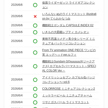
仮面ライダーゼッツ ライドギアコレクシ
2026/6/6
ョン
いろんないぬのライトマスコット illustrati
2026/6/6
on by てらおかなつみ
2026/6/6
機動戦士ガンダム CAPSULE INDEX 02
2026/6/6
いきもの大図鑑レプティ カメレオン
東映不思議コメディ美少女シリーズ ミニ
2026/6/6
チュア＆パッケージコレクション
From TV animation ONE PIECE ワンピの
2026/6/6
実 エッグヘッドver.ルフィ
機動戦士Gundam GQuuuuuuX(ジークア
2026/6/6
クス) カプセルラバーマスコット～SPECI
AL COLOR Ver.～
アイドリッシュセブン カプセル缶バッジ
2026/6/6
コレクション+♪ vol.6
2026/6/4
COLORROSE ミニチュアコレクション2
2026/6/4
ミッケラービール ミニチュアチャーム
2026/6/4
リサとガスパール ライトマスコット