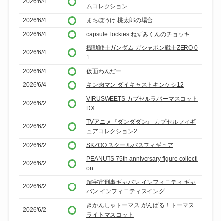
2026/6/4
ムコレクション
2026/6/4
まちぼうけ 桃太郎の場合
2026/6/4
capsule flockies ねずみくんのチョッキ
機動戦士ガンダム ガシャポン戦士ZERO 0
2026/6/4
1
2026/6/4
仮面わんだー
2026/6/4
キン肉マン ダイキャストキンケシ12
VIRUSWEETS カプセルラバーマスコット
2026/6/2
DX
TVアニメ『ダンダダン』 カプセルフィギ
2026/6/2
ュアコレクション2
2026/6/2
SKZOO スクールバスフィギュア
PEANUTS 75th anniversary figure collecti
2026/6/2
on
超宇宙刑事ギャバン インフィニティ ギャ
2026/6/2
バン インフィニティスイング
きかんしゃトーマス がんばる！トーマス
2026/6/2
ライトマスコット