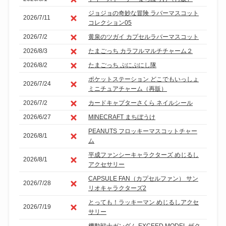
ジョジョの奇妙な冒険 ラバーマスコット
2026/7/11
コレクション05
2026/7/2
黄泉のツガイ カプセルラバーマスコット
2026/8/3
たまごっち カラフルマルチチャーム２
2026/8/2
たまごっち ぷにぷにし隊
ポケットステーション どこでもいっしょ
2026/7/24
ミニチュアチャーム（再販）
2026/7/2
カードキャプターさくら ネイルシール
2026/6/27
MINECRAFT まちぼうけ
PEANUTS フロッキーマスコットチャー
2026/8/1
ム
平成ファンシーキャラクターズ めじるし
2026/8/1
アクセサリー
CAPSULE FAN（カプセルファン） サン
2026/7/28
リオキャラクターズ2
とっても！ラッキーマン めじるしアクセ
2026/7/19
サリー
機動戦士ガンダム EXCEED MODEL ザク