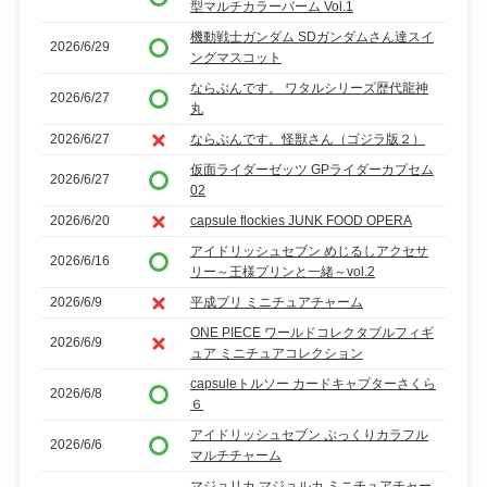
型マルチカラーバーム Vol.1
機動戦士ガンダム SDガンダムさん達スイ
2026/6/29
ングマスコット
ならぶんです。 ワタルシリーズ歴代龍神
2026/6/27
丸
2026/6/27
ならぶんです。怪獣さん（ゴジラ版２）
仮面ライダーゼッツ GPライダーカプセム
2026/6/27
02
2026/6/20
capsule flockies JUNK FOOD OPERA
アイドリッシュセブン めじるしアクセサ
2026/6/16
リー～王様プリンと一緒～vol.2
2026/6/9
平成プリ ミニチュアチャーム
ONE PIECE ワールドコレクタブルフィギ
2026/6/9
ュア ミニチュアコレクション
capsuleトルソー カードキャプターさくら
2026/6/8
６
アイドリッシュセブン ぷっくりカラフル
2026/6/6
マルチチャーム
マジョリカ マジョルカ ミニチュアチャー