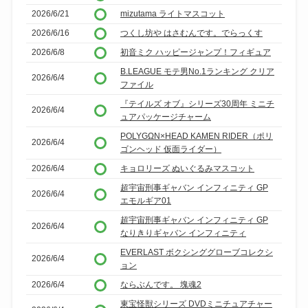
2026/6/21
mizutama ライトマスコット
2026/6/16
つくし坊や はさむんです。でらっくす
2026/6/8
初音ミク ハッピージャンプ！フィギュア
B.LEAGUE モテ男No.1ランキング クリア
2026/6/4
ファイル
『テイルズ オブ』シリーズ30周年 ミニチ
2026/6/4
ュアパッケージチャーム
POLYGΩN×HEAD KAMEN RIDER（ポリ
2026/6/4
ゴンヘッド 仮面ライダー）
2026/6/4
キョロリーズ ぬいぐるみマスコット
超宇宙刑事ギャバン インフィニティ GP
2026/6/4
エモルギア01
超宇宙刑事ギャバン インフィニティ GP
2026/6/4
なりきりギャバン インフィニティ
EVERLAST ボクシンググローブコレクシ
2026/6/4
ョン
2026/6/4
ならぶんです。 塊魂2
東宝怪獣シリーズ DVDミニチュアチャー