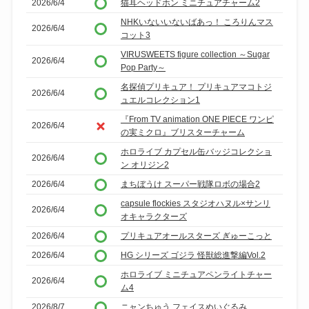
2026/6/4
猫耳ヘッドホン ミニチュアチャーム2
NHKいないいないばあっ！ ころりんマス
2026/6/4
コット3
VIRUSWEETS figure collection ～Sugar
2026/6/4
Pop Party～
名探偵プリキュア！ プリキュアマコトジ
2026/6/4
ュエルコレクション1
『From TV animation ONE PIECE ワンピ
2026/6/4
の実ミクロ』ブリスターチャーム
ホロライブ カプセル缶バッジコレクショ
2026/6/4
ン オリジン2
2026/6/4
まちぼうけ スーパー戦隊ロボの場合2
capsule flockies スタジオハヌル×サンリ
2026/6/4
オキャラクターズ
2026/6/4
プリキュアオールスターズ ぎゅーこっと
2026/6/4
HG シリーズ ゴジラ 怪獣総進撃編Vol.2
ホロライブ ミニチュアペンライトチャー
2026/6/4
ム4
2026/8/7
ニャンちゅう フェイスぬいぐるみ