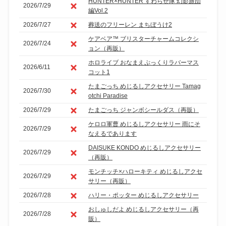
HUNTER×HUNTER すわらせ隊 幻影旅団
2026/7/29
編Vol.2
2026/7/27
葬送のフリーレン まちぼうけ2
ケアベア™ ブリスターチャームコレクシ
2026/7/24
ョン（再販）
ホロライブ おなまえぷっくりラバーマス
2026/6/11
コット1
たまごっち めじるしアクセサリー Tamag
2026/7/30
otchi Paradise
2026/7/29
たまごっち ジャンボシールダス（再販）
ケロロ軍曹 めじるしアクセサリー 雨にそ
2026/7/29
なえるであります
DAISUKE KONDO めじるしアクセサリー
2026/7/29
（再販）
モンチッチ×ハローキティ めじるしアクセ
2026/7/29
サリー（再販）
2026/7/28
ハリー・ポッター めじるしアクセサリー
おしゅしだよ めじるしアクセサリー（再
2026/7/28
販）