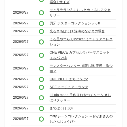
場合 Lサイズ
デュラララ!!×2 ふらっとめじるしアクセ
2026/6/27
サリー
2026/6/27
刃牙 ポスターコレクションッッ!!
2026/6/27
光るまちぼうけ 深海のなかまの場合
うる星やつら Q posket ミニチュアコレク
2026/6/27
ション
ONE PIECE カプセルラバーマスコット
2026/6/27
エルバフ編
モンスターハンター 捕獲し隊 亜種・希少
2026/6/27
種２
2026/6/27
ONE PIECE まちぼうけ2
2026/6/27
ACE ミニチュアトランク
Lil ala mode 手作りおやつチャーム ＃し
2026/6/27
ぼりクッキー
2026/6/27
まてぼうけ 犬4
miffy シーンコレクション ～おかあさんの
2026/6/27
おたんじょうび～