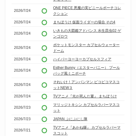
ONE PIECE 悪魔の実ビニールポーチコレ
2026/7/24
クション
2026/7/24
まちぼうけ 仮面ライダーの場合 その4
いきもの大図鑑アドバンス 水生昆虫02 ゲ
2026/7/24
ンゴロウ
ポケットモンスター カプセルウォーター
2026/7/24
ドーム
2026/7/24
ハイパーヨーヨーカプセルスフィア
Esther Bunny（エスターバニー） プール
2026/7/24
バッグ風ミニポーチ
それいけ！アンパンマン ピコピコマスコ
2026/7/24
ットNEW３
2026/7/24
TVアニメ『光が死んだ夏』 まちぼうけ
マリッジトキシン カプセルラバーマスコ
2026/7/23
ット
2026/7/23
JAPAN ぷにぷにし隊
TVアニメ『あかね噺』 カプセルラバーマ
2026/7/21
スコット