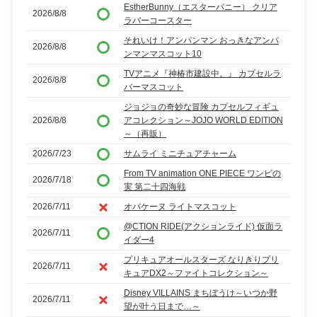
EstherBunny（エスターバニー） クリア
2026/8/8
ラバーコースター
それいけ！アンパンマン おっきなアンパ
2026/8/8
ンマンマスコット10
TVアニメ『神椿市建設中。』 カプセルラ
2026/8/8
バーマスコット
ジョジョの奇妙な冒険 カプセルフィギュ
2026/8/8
アコレクション～JOJO WORLD EDITION
～（再販）
2026/7/23
サムライ ミニチュアチャーム
From TV animation ONE PIECE ワンピの
2026/7/18
実 第二十四海戦
2026/7/11
オバケーヌ ライトマスコット
@CTION RIDE(アクションライド) 仮面ラ
2026/7/11
イダー4
プリキュアオールスターズ なりきりプリ
2026/7/11
キュアDX2～ファイトコレクション～
Disney VILLAINS まちぼうけ～いつか野
2026/7/11
望が叶う日まで…～