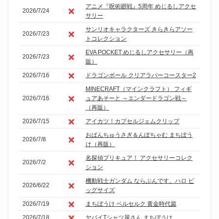
アニメ『呪術廻戦』5周年 めじるしアクセ
2026/7/24
サリー
サンリオキャラクターズ きらきらアソー
2026/7/23
トコレクション
EVA POCKET めじるしアクセサリー（再
2026/7/23
販）
2026/7/16
ドラゴンボール クリアラバーコースター2
MINECRAFT（マインクラフト） フィギ
2026/7/16
ュアあそーと ～エンダードラゴン戦～
（再販）
2026/7/15
アイカツ！カプセルジェムクリップ
おぱんちゅうさぎ＆んぽちゃむ まちぼう
2026/7/8
け（再販）
名探偵プリキュア！ アクセサリーコレク
2026/7/2
ション
機動戦士ガンダム ならぶんです。ハロ ビ
2026/6/22
ッグサイズ
2026/7/19
まちぼうけ ベルセルク 黄金時代篇
2026/7/18
ヤバイTシャツ屋さん まちぼうけ