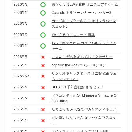
2026/6/2
東ちなつ NEW金花糖 ミニチュアチャーム
2026/6/2
Capsule トルソー ハリー・ポッター3
カードキャプターさくら セリフラバーマ
2026/6/2
スコット2
2026/6/2
ぬいぐるみマスコット 塊魂
おジャ魔女どれみ カラフルキャンディチ
2026/6/2
ャーム
2026/8/6
にゃんこ大戦争 めじるしアクセサリー
2026/8/1
capsule flockies パペットスンスン
サンリオキャラクターズ ミニ貯金箱 夢み
2026/7/25
るエンジェルver.
2026/7/2
BLEACH 千年血戦篇 まちぼうけ
ドラゴンボール S.H.Figuarts Miniature C
2026/6/2
ollection2
2026/8/4
たまごっち みんなでバカンスフィギュア
クレヨンしんちゃん なつやすみマスコッ
2026/8/3
ト
2026/8/1
トイ・ストーリー まちぼうけ（再販）