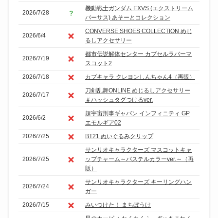
機動戦士ガンダム EXVS.(エクストリーム
2026/7/28
バーサス) あそーとコレクション
CONVERSE SHOES COLLECTION めじ
2026/6/4
るしアクセサリー
都市伝説解体センター カプセルラバーマ
2026/7/19
スコット2
2026/7/18
カプキャラ クレヨンしんちゃん4（再販）
刀剣乱舞ONLINE めじるしアクセサリー
2026/7/17
＃ハッシュタグつけるver.
超宇宙刑事ギャバン インフィニティ GP
2026/6/2
エモルギア02
2026/7/25
BT21 ぬいぐるみクリップ
サンリオキャラクターズ マスコットキャ
2026/7/25
ップチャーム～パステルカラーver.～（再
販）
サンリオキャラクターズ キーリングハン
2026/7/24
ガー
2026/7/15
みいつけた！ まちぼうけ