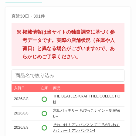
直近30日・391件
※ 掲載情報は当サイトの独自調査に基づく参
考データです。実際の店舗状況（在庫や入
荷日）と異なる場合がございますので、あ
らかじめご了承ください。
商
品
名
入荷日
在庫
商品
で
THE BEATLES KRAFT FILE COLLECTIO
2026/8/8
N
絞
り
忘却バッテリー ちびっこナイン～制服Ve
2026/8/8
r.～
込
それいけ！アンパンマン てころがしわく
み
2026/8/8
わくカー！アンパンマン4