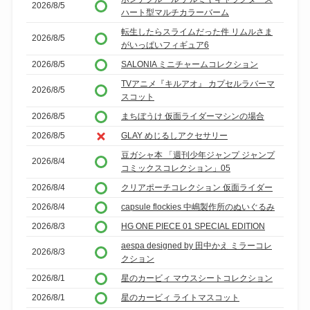
2026/8/5
ハート型マルチカラーバーム
転生したらスライムだった件 リムルさま
2026/8/5
がいっぱいフィギュア6
2026/8/5
SALONIA ミニチャームコレクション
TVアニメ『キルアオ』 カプセルラバーマ
2026/8/5
スコット
2026/8/5
まちぼうけ 仮面ライダーマシンの場合
2026/8/5
GLAY めじるしアクセサリー
豆ガシャ本 「週刊少年ジャンプ ジャンプ
2026/8/4
コミックスコレクション」05
2026/8/4
クリアポーチコレクション 仮面ライダー
2026/8/4
capsule flockies 中嶋製作所のぬいぐるみ
2026/8/3
HG ONE PIECE 01 SPECIAL EDITION
aespa designed by 田中かえ ミラーコレ
2026/8/3
クション
2026/8/1
星のカービィ マウスシートコレクション
2026/8/1
星のカービィ ライトマスコット