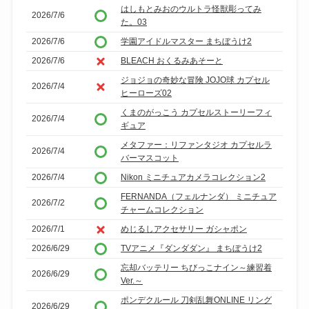
はしもとみおのウルトラ怪獣彫ってみ
2026/7/6
た。03
2026/7/6
学園アイドルマスター まちぼうけ2
2026/7/6
BLEACH おくるみあそーと
ジョジョの奇妙な冒険 JOJO球 カプセル
2026/7/4
ヒーローズ02
くまのがっこう カプセルストーリーフィ
2026/7/4
ギュア
メタファー：リファンタジオ カプセルラ
2026/7/4
バーマスコット
2026/7/4
Nikon ミニチュアカメラコレクション2
FERNANDA（フェルナンダ） ミニチュア
2026/7/2
チャームコレクション
2026/7/1
めじるしアクセサリー ガシャポン
2026/6/29
TVアニメ『ダンダダン』 まちぼうけ2
忘却バッテリー ちびっこナイン～練習着
2026/6/29
Ver.～
ポンデクルール 刀剣乱舞ONLINE リング
2026/6/29