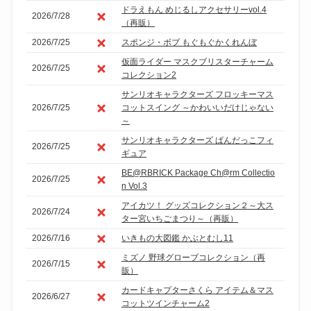
ドラえもん めじるしアクセサリーvol.4
2026/7/28
（再販）
2026/7/25
スポンジ・ボブ もぐもぐかくれんぼ
仮面ライダー マスクブリスターチャーム
2026/7/25
コレクション2
サンリオキャラクターズ フロッキーマス
2026/7/25
コットスイング ～かわいいだけじゃない
～
サンリオキャラクターズ ぱんだっこフィ
2026/7/25
ギュア
BE@RBRICK Package Ch@rm Collectio
2026/7/25
n Vol.3
アイカツ！ グッズコレクション２～大ス
2026/7/24
ター宮いちごまつり～（再販）
2026/7/16
いきもの大図鑑 かぶとむし11
ミズノ 野球グローブコレクション（再
2026/7/15
販）
カードキャプターさくら アイテム＆マス
2026/6/27
コットツインチャーム2