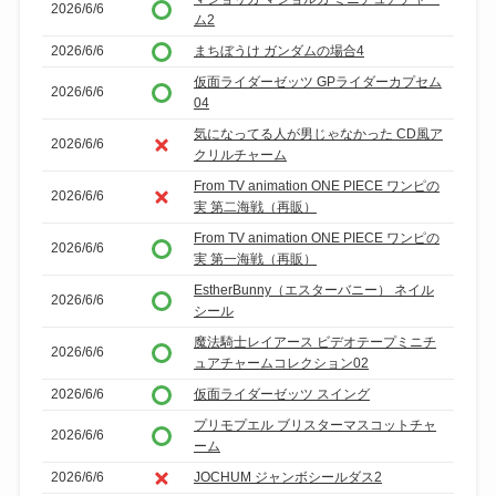
2026/6/6
ム2
2026/6/6
まちぼうけ ガンダムの場合4
仮面ライダーゼッツ GPライダーカプセム
2026/6/6
04
気になってる人が男じゃなかった CD風ア
2026/6/6
クリルチャーム
From TV animation ONE PIECE ワンピの
2026/6/6
実 第二海戦（再販）
From TV animation ONE PIECE ワンピの
2026/6/6
実 第一海戦（再販）
EstherBunny（エスターバニー） ネイル
2026/6/6
シール
魔法騎士レイアース ビデオテープミニチ
2026/6/6
ュアチャームコレクション02
2026/6/6
仮面ライダーゼッツ スイング
プリモプエル ブリスターマスコットチャ
2026/6/6
ーム
2026/6/6
JOCHUM ジャンボシールダス2