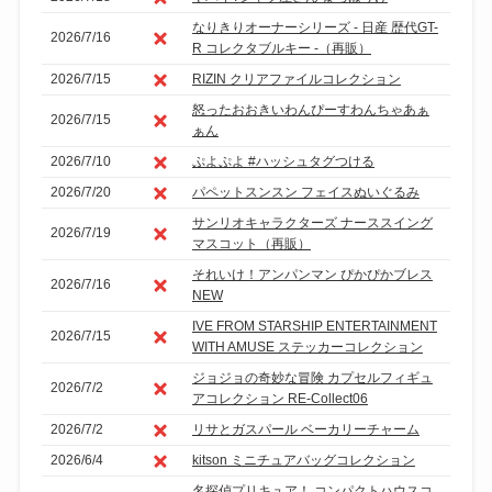
なりきりオーナーシリーズ - 日産 歴代GT-
2026/7/16
R コレクタブルキー -（再販）
2026/7/15
RIZIN クリアファイルコレクション
怒ったおおきいわんぴーすわんちゃあぁ
2026/7/15
ぁん
2026/7/10
ぷよぷよ #ハッシュタグつける
2026/7/20
パペットスンスン フェイスぬいぐるみ
サンリオキャラクターズ ナーススイング
2026/7/19
マスコット（再販）
それいけ！アンパンマン ぴかぴかブレス
2026/7/16
NEW
IVE FROM STARSHIP ENTERTAINMENT
2026/7/15
WITH AMUSE ステッカーコレクション
ジョジョの奇妙な冒険 カプセルフィギュ
2026/7/2
アコレクション RE-Collect06
2026/7/2
リサとガスパール ベーカリーチャーム
2026/6/4
kitson ミニチュアバッグコレクション
名探偵プリキュア！ コンパクトハウスコ