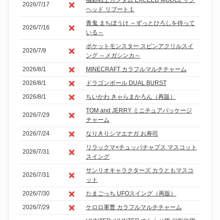
2026/7/17
ヘッド リブート１
青鬼 まちぼうけ ～ずっとひろしを待って
2026/7/16
いる～
ポケットモンスター スピンアクリルスイ
2026/7/9
ング ～メガシンカ～
2026/8/1
MINECRAFT カラフルマルチチャーム
2026/8/1
ドラゴンボール DUAL BURST
2026/8/1
ちいかわ きゃらまかろん（再販）
TOM and JERRY ミニチュアパッケージ
2026/7/29
チャーム
2026/7/24
なりきりシマエナガ お寿司
リラックマ×チュッパチャプス マスコット
2026/7/31
スイング
サンリオキャラクターズ カラともマスコ
2026/7/31
ット
2026/7/30
たまごっち UFOスイング（再販）
2026/7/29
ケロロ軍曹 カラフルマルチチャーム