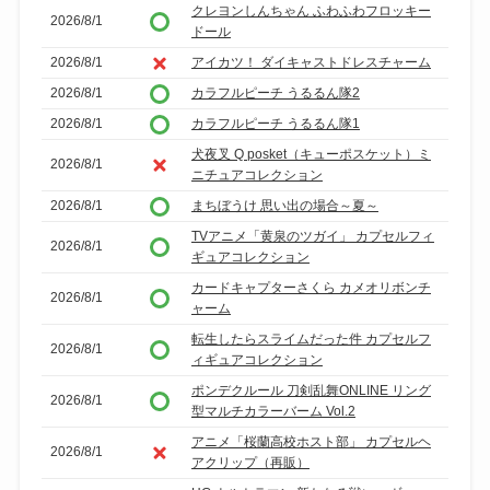
クレヨンしんちゃん ふわふわフロッキー
2026/8/1
ドール
2026/8/1
アイカツ！ ダイキャストドレスチャーム
2026/8/1
カラフルピーチ うるるん隊2
2026/8/1
カラフルピーチ うるるん隊1
犬夜叉 Q posket（キューポスケット）ミ
2026/8/1
ニチュアコレクション
2026/8/1
まちぼうけ 思い出の場合～夏～
TVアニメ「黄泉のツガイ」 カプセルフィ
2026/8/1
ギュアコレクション
カードキャプターさくら カメオリボンチ
2026/8/1
ャーム
転生したらスライムだった件 カプセルフ
2026/8/1
ィギュアコレクション
ポンデクルール 刀剣乱舞ONLINE リング
2026/8/1
型マルチカラーバーム Vol.2
アニメ「桜蘭高校ホスト部」 カプセルヘ
2026/8/1
アクリップ（再販）