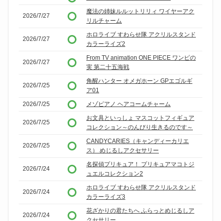
魔法の姉妹ルルットリリィ ワイヤーアク
2026/7/27
リルチャーム
ホロライブ すわらせ隊 アクリルスタンド
2026/7/27
カラーライズ2
From TV animation ONE PIECE ワンピの
2026/7/27
実 第二十五海戦
角醒ハンター オメガホーン GPエゴルギ
2026/7/25
ア01
2026/7/25
メゾピアノ ヘアコームチャーム
お文具といっしょ マスコットフィギュア
2026/7/25
コレクション～のんびり生きるのです～
CANDYCARIES（キャンディーカリエ
2026/7/25
ス） めじるしアクセサリー
名探偵プリキュア！ プリキュアマコトジ
2026/7/24
ュエルコレクション2
ホロライブ すわらせ隊 アクリルスタンド
2026/7/24
カラーライズ3
花ざかりの君たちへ ふらっとめじるしア
2026/7/24
クセサリー