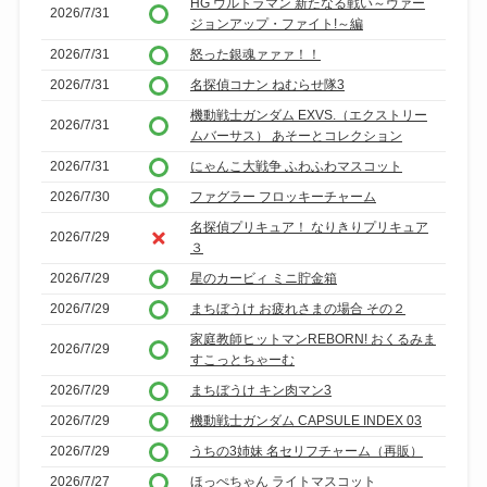
HG ウルトラマン 新たなる戦い～ヴァー
2026/7/31
ジョンアップ・ファイト!～編
2026/7/31
怒った銀魂ァァァ！！
2026/7/31
名探偵コナン ねむらせ隊3
機動戦士ガンダム EXVS.（エクストリー
2026/7/31
ムバーサス） あそーとコレクション
2026/7/31
にゃんこ大戦争 ふわふわマスコット
2026/7/30
ファグラー フロッキーチャーム
名探偵プリキュア！ なりきりプリキュア
2026/7/29
３
2026/7/29
星のカービィ ミニ貯金箱
2026/7/29
まちぼうけ お疲れさまの場合 その２
家庭教師ヒットマンREBORN! おくるみま
2026/7/29
すこっとちゃーむ
2026/7/29
まちぼうけ キン肉マン3
2026/7/29
機動戦士ガンダム CAPSULE INDEX 03
2026/7/29
うちの3姉妹 名セリフチャーム（再販）
2026/7/27
ほっぺちゃん ライトマスコット