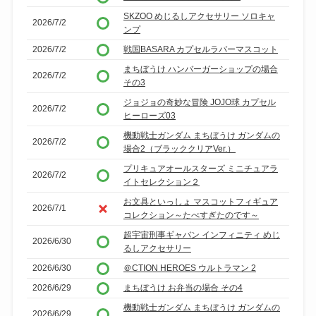
SKZOO めじるしアクセサリー ソロキャ
2026/7/2
ンプ
2026/7/2
戦国BASARA カプセルラバーマスコット
まちぼうけ ハンバーガーショップの場合
2026/7/2
その3
ジョジョの奇妙な冒険 JOJO球 カプセル
2026/7/2
ヒーローズ03
機動戦士ガンダム まちぼうけ ガンダムの
2026/7/2
場合2（ブラッククリアVer.）
プリキュアオールスターズ ミニチュアラ
2026/7/2
イトセレクション２
お文具といっしょ マスコットフィギュア
2026/7/1
コレクション～たべすぎたのです～
超宇宙刑事ギャバン インフィニティ めじ
2026/6/30
るしアクセサリー
2026/6/30
＠CTION HEROES ウルトラマン 2
2026/6/29
まちぼうけ お弁当の場合 その4
機動戦士ガンダム まちぼうけ ガンダムの
2026/6/29