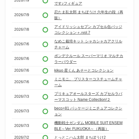
2026/7/9
です♪フィギュア
忍たま乱太郎 まちぼうけ 六年生の段（再
2026/7/9
販）
アイドリッシュセブン カプセル缶バッジ
2026/7/8
コレクション＋♪vol.7
なめこ栽培キット シャカシャカアクリル
2026/7/6
チャーム
ポンデクルール スーパーマリオ マルチカ
2026/7/6
ラーパウダー
2026/7/6
kikuo 星くん あそーとコレクション
ミニモニ。 ブリスターコスチュームチャ
2026/7/6
ーム
プリキュアオールスターズ カプセルラバ
2026/7/3
ーマスコット Name Collection!２
beco+81 パッケージミニチュアコレクシ
2026/7/3
ョン
機動戦士ガンダム MOBILE SUIT ENSEM
2026/7/3
BLE～Ver. FUKUOKA～（再販）
2026/7/2
とっとこハム太郎 まちぼうけ2