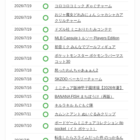
2026/7/19
コロコロコミック ぎゃぐチャーム
おジャ魔女どれみにょん シャカシャカア
2026/7/19
クリルチャーム
2026/7/19
ドズル社 ミニおりたたみコンテナ
2026/7/19
MLB Capsuleトルソー Players Edition
2026/7/19
初音ミク みんなでプールフィギュア
ポケットモンスター ポケモンラバーマス
2026/7/18
コット30
2026/7/18
怒ったわんちゃあぁぁん2
2026/7/18
SKZOO ベーカリーチャーム
2026/7/16
ミニチュア阪神甲子園球場【2026年夏】
2026/7/15
BANANA FISH まちぼうけ（再販）
2026/7/13
キルラキル もぐもぐ隊
2026/7/11
カムンとアント ぬいぐるみクリップ
ボードゲームミニチュアコレクション ito
2026/7/10
pocket（イト ポケット）
転生したらスライムだった件 のっかるん