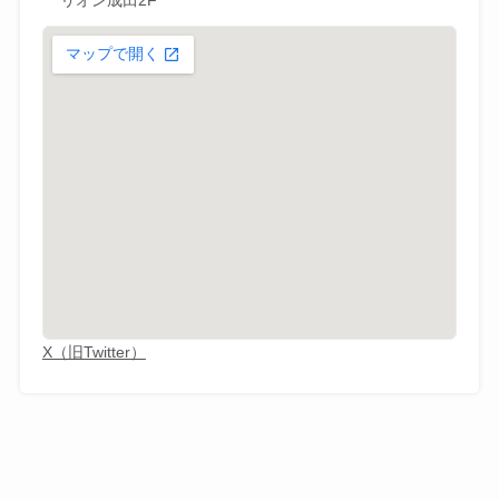
リオン成田2F
X（旧Twitter）