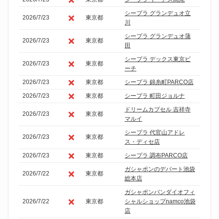
シープラ グランデュオ立
2026/7/23
東京都
川
シープラ グランデュオ蒲
2026/7/23
東京都
田
シープラ デックス東京ビ
2026/7/23
東京都
ーチ
2026/7/23
東京都
シープラ 錦糸町PARCO店
2026/7/23
東京都
シープラ 町田ジョルナ
ドリームカプセル 吉祥寺
2026/7/23
東京都
マルイ
シープラ 代官山アドレ
2026/7/23
東京都
ス・ディセ店
2026/7/23
東京都
シープラ 調布PARCO店
ガシャポンのデパート池袋
2026/7/22
東京都
総本店
ガシャポンバンダイオフィ
2026/7/22
東京都
シャルショップnamco池袋
店