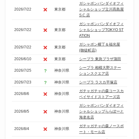
ガシャポンバンダイオフィ
2026/7/22
東京都
シャルショップ立川髙島屋
S.C.店
ガシャポンバンダイオフィ
2026/7/22
東京都
シャルショップTOKYO ST
ATION
ガシャポン横丁＆福光屋
2026/7/22
東京都
(御徒町店)
2026/6/10
東京都
シープラ 東急プラザ蒲田
シープラ 相模大野ステー
2026/7/25
神奈川県
ションスクエア店
2026/7/23
神奈川県
シープラ ラスカ平塚店
ガチャガチャの森コースカ
2026/8/6
神奈川県
ベイサイドストアーズ店
ガシャポンバンダイオフィ
2026/8/5
神奈川県
シャルショップららぽーと
海老名店
ガチャガチャの森ノースポ
2026/8/4
神奈川県
ート・モール店