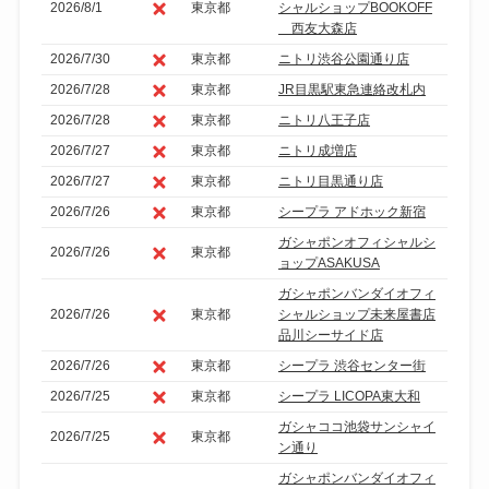
2026/8/1
東京都
シャルショップBOOKOFF
西友大森店
2026/7/30
東京都
ニトリ渋谷公園通り店
2026/7/28
東京都
JR目黒駅東急連絡改札内
2026/7/28
東京都
ニトリ八王子店
2026/7/27
東京都
ニトリ成増店
2026/7/27
東京都
ニトリ目黒通り店
2026/7/26
東京都
シープラ アドホック新宿
ガシャポンオフィシャルシ
2026/7/26
東京都
ョップASAKUSA
ガシャポンバンダイオフィ
2026/7/26
東京都
シャルショップ未来屋書店
品川シーサイド店
2026/7/26
東京都
シープラ 渋谷センター街
2026/7/25
東京都
シープラ LICOPA東大和
ガシャココ池袋サンシャイ
2026/7/25
東京都
ン通り
ガシャポンバンダイオフィ