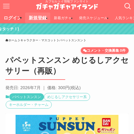
カプセルトイ情報ファンサイト
ログイン
新規登録
新着ガチャ
発売スケジュール
人気ランキ
ホーム
キャラクター・マスコット
パペットスンスン
コメント・交換募集 0件
パペットスンスン めじるしアクセ
サリー（再販）
発売日: 2026年7月 ｜ 価格: 300円(税込)
パペットスンスン
めじるしアクセサリー系
キーホルダー・チャーム