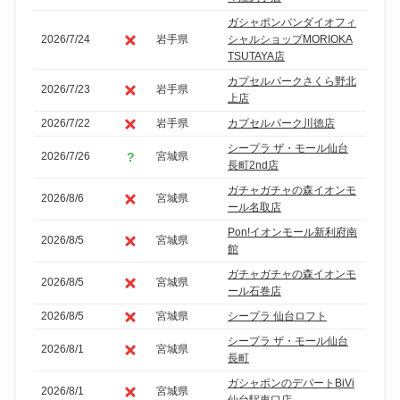
ガシャポンバンダイオフィ
2026/7/24
岩手県
シャルショップMORIOKA
TSUTAYA店
カプセルパークさくら野北
2026/7/23
岩手県
上店
2026/7/22
岩手県
カプセルパーク川徳店
シープラ ザ・モール仙台
2026/7/26
宮城県
長町2nd店
ガチャガチャの森イオンモ
2026/8/6
宮城県
ール名取店
Pon!イオンモール新利府南
2026/8/5
宮城県
館
ガチャガチャの森イオンモ
2026/8/5
宮城県
ール石巻店
2026/8/5
宮城県
シープラ 仙台ロフト
シープラ ザ・モール仙台
2026/8/1
宮城県
長町
ガシャポンのデパートBiVi
2026/8/1
宮城県