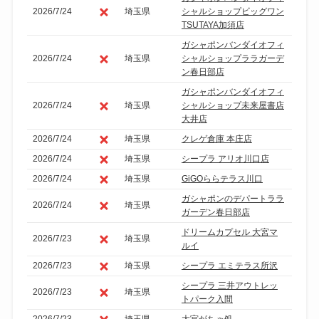
2026/7/24
埼玉県
シャルショップビッグワン
TSUTAYA加須店
ガシャポンバンダイオフィ
2026/7/24
埼玉県
シャルショップララガーデ
ン春日部店
ガシャポンバンダイオフィ
2026/7/24
埼玉県
シャルショップ未来屋書店
大井店
2026/7/24
埼玉県
クレゲ倉庫 本庄店
2026/7/24
埼玉県
シープラ アリオ川口店
2026/7/24
埼玉県
GiGOららテラス川口
ガシャポンのデパートララ
2026/7/24
埼玉県
ガーデン春日部店
ドリームカプセル 大宮マ
2026/7/23
埼玉県
ルイ
2026/7/23
埼玉県
シープラ エミテラス所沢
シープラ 三井アウトレッ
2026/7/23
埼玉県
トパーク入間