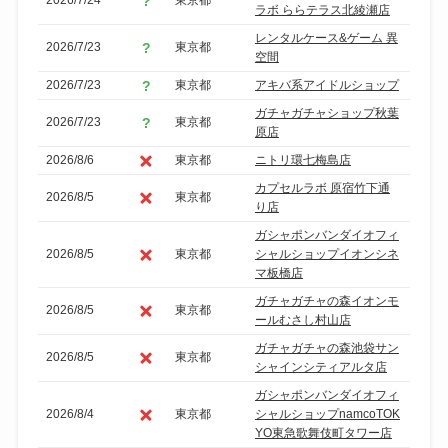
2026/7/24
東京都
ラボ ららテラス北綾瀬店
レンタルケース&ゲーム 異
2026/7/23
東京都
空間
2026/7/23
東京都
アキバ系アイドルショップ
ガチャガチャショップ秋葉
2026/7/23
東京都
原店
2026/8/6
東京都
ニトリ環七梅島店
カプセルラボ 原宿竹下通
2026/8/5
東京都
り店
ガシャポンバンダイオフィ
2026/8/5
東京都
シャルショップイオンシネ
マ板橋店
ガチャガチャの森イオンモ
2026/8/5
東京都
ールむさし村山店
ガチャガチャの森池袋サン
2026/8/5
東京都
シャインシティアルタ店
ガシャポンバンダイオフィ
2026/8/4
東京都
シャルショップnamcoTOK
YO東急歌舞伎町タワー店