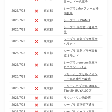
ヨーカドー八王子
シープラLabo フレーム神
2026/7/23
東京都
南坂店
2026/7/23
東京都
シープラ SUNAMO
シープラ 原宿竹下通り２
2026/7/23
東京都
号
シープラ 東急プラザ原宿
2026/7/23
東京都
ハラカド
シープラ 東急プラザ表参
2026/7/23
東京都
道オモカド
シープラpremium 銀座マ
2026/7/23
東京都
ロニエゲート1店
ドリームカプセル イオン
2026/7/23
東京都
モール多摩平の森店
ドリームカプセル MAGNE
2026/7/23
東京都
T by SHIBUYA109店
2026/7/23
東京都
ラウンドワン池袋店
2026/7/23
東京都
シープラ 原宿竹下通り
2026/7/23
東京都
シープラ イーアス高尾