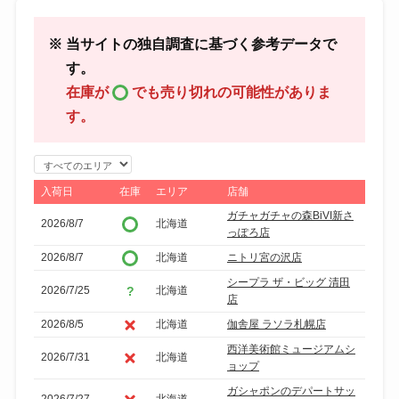
※ 当サイトの独自調査に基づく参考データで
す。
在庫が
でも売り切れの可能性がありま
す。
エ
リ
入荷日
在庫
エリア
店舗
ア
ガチャガチャの森BiVI新さ
2026/8/7
北海道
で
っぽろ店
絞
2026/8/7
北海道
ニトリ宮の沢店
り
シープラ ザ・ビッグ 清田
2026/7/25
北海道
込
店
み
2026/8/5
北海道
伽舎屋 ラソラ札幌店
西洋美術館ミュージアムシ
2026/7/31
北海道
ョップ
ガシャポンのデパートサッ