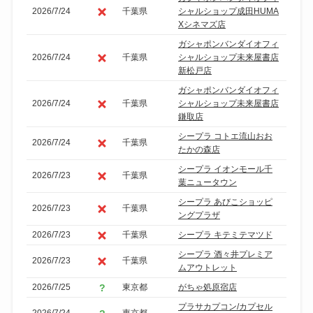
2026/7/24
千葉県
シャルショップ成田HUMA
Xシネマズ店
ガシャポンバンダイオフィ
2026/7/24
千葉県
シャルショップ未来屋書店
新松戸店
ガシャポンバンダイオフィ
2026/7/24
千葉県
シャルショップ未来屋書店
鎌取店
シープラ コトエ流山おお
2026/7/24
千葉県
たかの森店
シープラ イオンモール千
2026/7/23
千葉県
葉ニュータウン
シープラ あびこショッピ
2026/7/23
千葉県
ングプラザ
2026/7/23
千葉県
シープラ キテミテマツド
シープラ 酒々井プレミア
2026/7/23
千葉県
ムアウトレット
2026/7/25
東京都
がちゃ処原宿店
プラサカプコン/カプセル