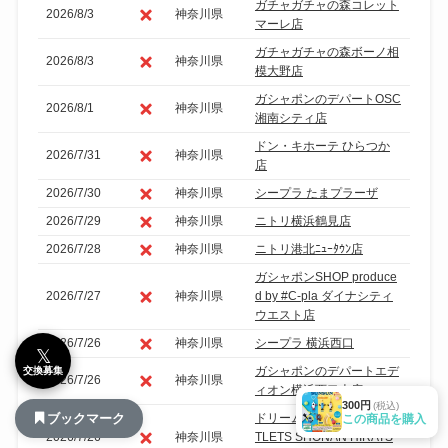
ガチャガチャの森コレット
2026/8/3
神奈川県
マーレ店
ガチャガチャの森ボーノ相
2026/8/3
神奈川県
模大野店
ガシャポンのデパートOSC
2026/8/1
神奈川県
湘南シティ店
ドン・キホーテ ひらつか
2026/7/31
神奈川県
店
2026/7/30
神奈川県
シープラ たまプラーザ
2026/7/29
神奈川県
ニトリ横浜鶴見店
2026/7/28
神奈川県
ニトリ港北ﾆｭｰﾀｳﾝ店
ガシャポンSHOP produce
2026/7/27
神奈川県
d by #C-pla ダイナシティ
ウエスト店
2026/7/26
神奈川県
シープラ 横浜西口
𝕏
ガシャポンのデパートエデ
交換募集
2026/7/26
神奈川県
ィオン横浜西口本店
300円
(税込)
ブックマーク
ドリームカプセル THE OU
この商品を購入
2026/7/26
神奈川県
TLETS SHONAN HIRATS