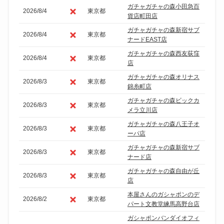
ガチャガチャの森小田急百
2026/8/4
東京都
貨店町田店
ガチャガチャの森新宿サブ
2026/8/4
東京都
ナードEAST店
ガチャガチャの森西友荻窪
2026/8/4
東京都
店
ガチャガチャの森オリナス
2026/8/3
東京都
錦糸町店
ガチャガチャの森ビックカ
2026/8/3
東京都
メラ立川店
ガチャガチャの森八王子オ
2026/8/3
東京都
ーパ店
ガチャガチャの森新宿サブ
2026/8/3
東京都
ナード店
ガチャガチャの森自由が丘
2026/8/3
東京都
店
本屋さんのガシャポンのデ
2026/8/2
東京都
パート文教堂練馬高野台店
ガシャポンバンダイオフィ