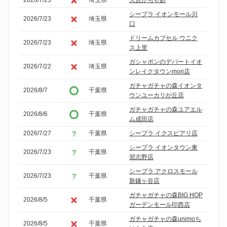
2026/7/23
埼玉県
大宮がちゃ処
シープラ イオンモール川
2026/7/23
埼玉県
口
ドリームカプセル ウニク
2026/7/23
埼玉県
ス上里
ガシャポンのデパートイオ
2026/7/22
埼玉県
ンレイクタウンmori店
ガチャガチャの森イオンタ
2026/8/7
千葉県
ウンユーカリが丘店
ガチャガチャの森ユアエル
2026/8/6
千葉県
ム成田店
2026/7/27
千葉県
シープラ イクスピアリ店
シープラ イオンタウン東
2026/7/23
千葉県
習志野店
シープラ アクロスモール
2026/7/23
千葉県
新鎌ヶ谷店
ガチャガチャの森BIG HOP
2026/8/5
千葉県
ガーデンモール印西店
ガチャガチャの森unimoち
2026/8/5
千葉県