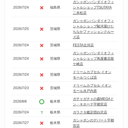
ガシャポンバンダイオフィ
2026/7/24
福島県
シャルショップTSUTAYA
二本松店
ガシャポンバンダイオフィ
シャルショップ駿河屋ひた
2026/7/25
茨城県
ちなかファッションクルー
ズ店
2026/7/24
茨城県
FESTA古河店
ガシャポンバンダイオフィ
2026/7/24
茨城県
シャルショップ蔦屋書店龍
ケ崎店
ドリームカプセル イオン
2026/7/24
茨城県
モールつくば店
ドリームカプセル イオン
2026/7/23
茨城県
モール水戸内原
ガチャガチャの森MEGAド
2026/8/6
栃木県
ン・キホーテ宇都宮店
2026/7/24
栃木県
ガラクタ鑑定団白沢店
ガシャポンのデパート宇都
2026/7/27
栃木県
宮店