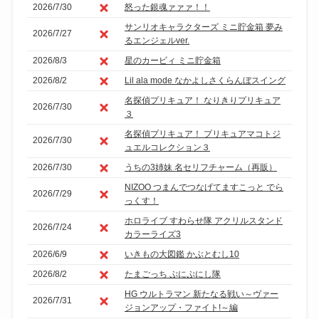
2026/7/30
怒った銀魂ァァァ！！
サンリオキャラクターズ ミニ貯金箱 夢み
2026/7/27
るエンジェルver.
2026/8/3
星のカービィ ミニ貯金箱
2026/8/2
Lil ala mode なかよしさくらんぼスイング
名探偵プリキュア！ なりきりプリキュア
2026/7/30
３
名探偵プリキュア！ プリキュアマコトジ
2026/7/30
ュエルコレクション３
2026/7/30
うちの3姉妹 名セリフチャーム（再販）
NIZOO つまんでつなげてますこっと でら
2026/7/29
っくす！
ホロライブ すわらせ隊 アクリルスタンド
2026/7/24
カラーライズ3
2026/6/9
いきもの大図鑑 かぶとむし10
2026/8/2
たまごっち ぷにぷにし隊
HG ウルトラマン 新たなる戦い～ヴァー
2026/7/31
ジョンアップ・ファイト!～編