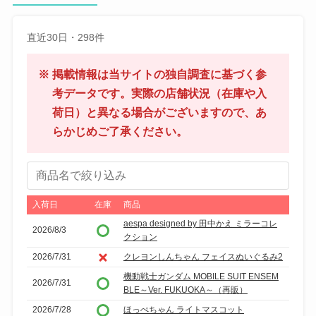
直近30日・298件
※ 掲載情報は当サイトの独自調査に基づく参
考データです。実際の店舗状況（在庫や入
荷日）と異なる場合がございますので、あ
らかじめご了承ください。
商
品
名
入荷日
在庫
商品
で
aespa designed by 田中かえ ミラーコレ
2026/8/3
クション
絞
り
2026/7/31
クレヨンしんちゃん フェイスぬいぐるみ2
込
機動戦士ガンダム MOBILE SUIT ENSEM
2026/7/31
BLE～Ver. FUKUOKA～（再販）
み
2026/7/28
ほっぺちゃん ライトマスコット