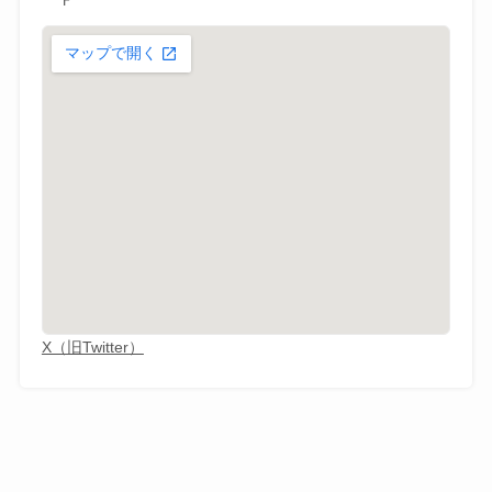
Ｆ
X（旧Twitter）