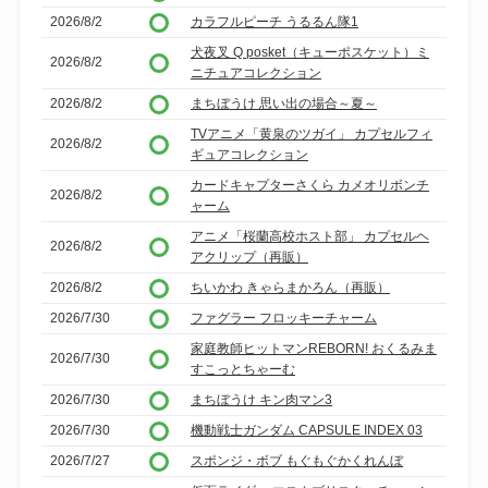
2026/8/2
カラフルピーチ うるるん隊1
犬夜叉 Q posket（キューポスケット）ミ
2026/8/2
ニチュアコレクション
2026/8/2
まちぼうけ 思い出の場合～夏～
TVアニメ「黄泉のツガイ」 カプセルフィ
2026/8/2
ギュアコレクション
カードキャプターさくら カメオリボンチ
2026/8/2
ャーム
アニメ「桜蘭高校ホスト部」 カプセルヘ
2026/8/2
アクリップ（再販）
2026/8/2
ちいかわ きゃらまかろん（再販）
2026/7/30
ファグラー フロッキーチャーム
家庭教師ヒットマンREBORN! おくるみま
2026/7/30
すこっとちゃーむ
2026/7/30
まちぼうけ キン肉マン3
2026/7/30
機動戦士ガンダム CAPSULE INDEX 03
2026/7/27
スポンジ・ボブ もぐもぐかくれんぼ