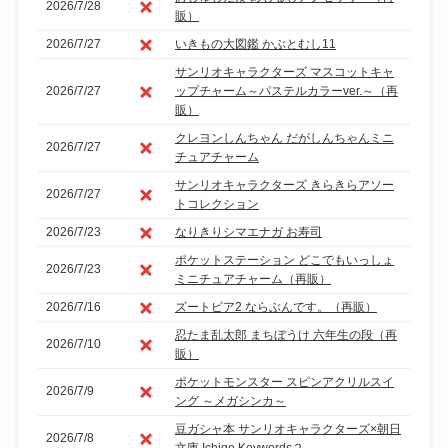
2026/7/28
販）
2026/7/27
いきもの大図鑑 かぶとむし11
サンリオキャラクターズ マスコットキャ
2026/7/27
ップチャーム～パステルカラーver.～（再
販）
クレヨンしんちゃん だがしんちゃんミニ
2026/7/27
チュアチャーム
サンリオキャラクターズ きらきらアソー
2026/7/27
トコレクション
2026/7/23
なりきりシマエナガ お寿司
ポケットステーション どこでもいっしょ
2026/7/23
ミニチュアチャーム（再販）
2026/7/16
ズートピア2 ならぶんです。（再販）
忍たま乱太郎 まちぼうけ 六年生の段（再
2026/7/10
販）
ポケットモンスター スピンアクリルスイ
2026/7/9
ング ～メガシンカ～
豆ガシャ本 サンリオキャラクターズ×朝日
2026/7/8
文庫 Ichigo Keywords２