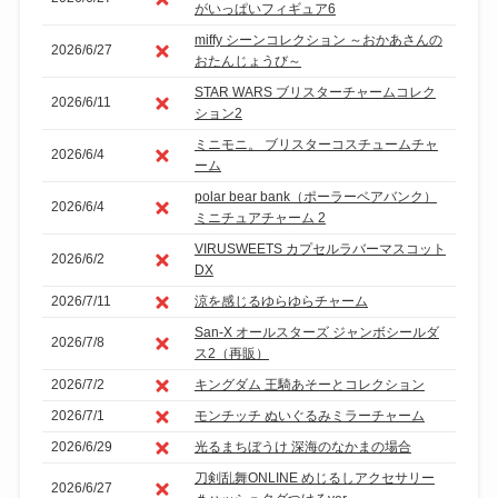
がいっぱいフィギュア6
miffy シーンコレクション ～おかあさんの
2026/6/27
おたんじょうび～
STAR WARS ブリスターチャームコレク
2026/6/11
ション2
ミニモニ。 ブリスターコスチュームチャ
2026/6/4
ーム
polar bear bank（ポーラーベアバンク）
2026/6/4
ミニチュアチャーム 2
VIRUSWEETS カプセルラバーマスコット
2026/6/2
DX
2026/7/11
涼を感じるゆらゆらチャーム
San-X オールスターズ ジャンボシールダ
2026/7/8
ス2（再販）
2026/7/2
キングダム 王騎あそーとコレクション
2026/7/1
モンチッチ ぬいぐるみミラーチャーム
2026/6/29
光るまちぼうけ 深海のなかまの場合
刀剣乱舞ONLINE めじるしアクセサリー
2026/6/27