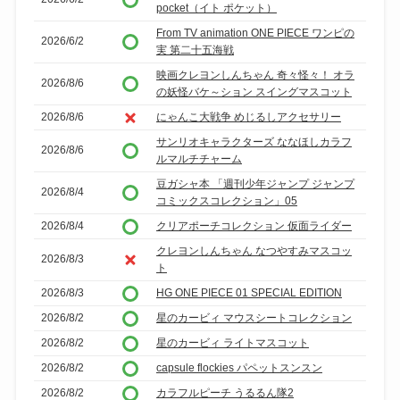
pocket（イト ポケット）
From TV animation ONE PIECE ワンピの
2026/6/2
実 第二十五海戦
映画クレヨンしんちゃん 奇々怪々！ オラ
2026/8/6
の妖怪バケ～ション スイングマスコット
2026/8/6
にゃんこ大戦争 めじるしアクセサリー
サンリオキャラクターズ ななほしカラフ
2026/8/6
ルマルチチャーム
豆ガシャ本 「週刊少年ジャンプ ジャンプ
2026/8/4
コミックスコレクション」05
2026/8/4
クリアポーチコレクション 仮面ライダー
クレヨンしんちゃん なつやすみマスコッ
2026/8/3
ト
2026/8/3
HG ONE PIECE 01 SPECIAL EDITION
2026/8/2
星のカービィ マウスシートコレクション
2026/8/2
星のカービィ ライトマスコット
2026/8/2
capsule flockies パペットスンスン
2026/8/2
カラフルピーチ うるるん隊2