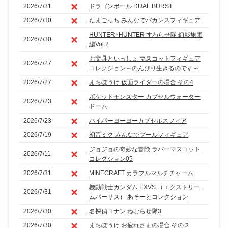
2026/7/31
ドラゴンボール DUAL BURST
2026/7/30
たまごっち みんなでバカンスフィギュア
HUNTER×HUNTER すわらせ隊 幻影旅団
2026/7/30
編Vol.2
お文具といっしょ マスコットフィギュア
2026/7/27
コレクション～のんびり生きるのです～
2026/7/27
まちぼうけ 仮面ライダーの場合 その4
ポケットモンスター カプセルウォーター
2026/7/23
ドーム
2026/7/23
ハイパーヨーヨーカプセルスフィア
2026/7/19
初音ミク みんなでプールフィギュア
ジョジョの奇妙な冒険 ラバーマスコット
2026/7/11
コレクション05
2026/7/31
MINECRAFT カラフルマルチチャーム
機動戦士ガンダム EXVS.（エクストリー
2026/7/31
ムバーサス） あそーとコレクション
2026/7/30
名探偵コナン ねむらせ隊3
2026/7/30
まちぼうけ お疲れさまの場合 その２