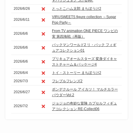
＃ハッシュタグつけるver.
2026/6/26
とっとこハム太郎 まちぼうけ2
VIRUSWEETS figure collection ～Sugar
2026/6/11
Pop Party～
From TV animation ONE PIECE ワンピの
2026/6/6
実 第四海戦（再販）
パックマンワールド2 リ・パック フィギ
2026/6/6
ュアコレクション01
プリキュアオールスターズ 変身ダイキャ
2026/6/6
ストチャーム＆パッケージ4
2026/6/4
トイ・ストーリー まちぼうけ2
2026/7/3
フレブルフレンズ2
ポンデクルール アイカツ！ マルチカラー
2026/6/27
パウダーVol.2
ジョジョの奇妙な冒険 カプセルフィギュ
2026/7/2
アコレクション RE-Collect06