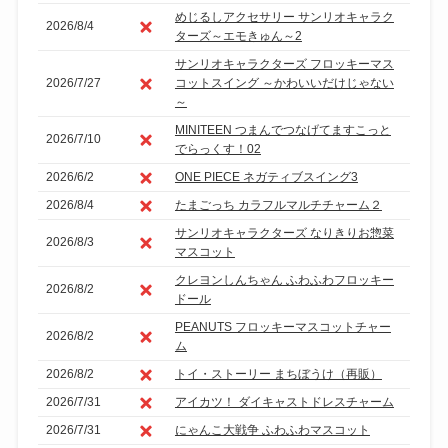
めじるしアクセサリー サンリオキャラク
2026/8/4
ターズ～エモきゅん～2
サンリオキャラクターズ フロッキーマス
2026/7/27
コットスイング ～かわいいだけじゃない
～
MINITEEN つまんでつなげてますこっと
2026/7/10
でらっくす！02
2026/6/2
ONE PIECE ネガティブスイング3
2026/8/4
たまごっち カラフルマルチチャーム２
サンリオキャラクターズ なりきりお惣菜
2026/8/3
マスコット
クレヨンしんちゃん ふわふわフロッキー
2026/8/2
ドール
PEANUTS フロッキーマスコットチャー
2026/8/2
ム
2026/8/2
トイ・ストーリー まちぼうけ（再販）
2026/7/31
アイカツ！ ダイキャストドレスチャーム
2026/7/31
にゃんこ大戦争 ふわふわマスコット