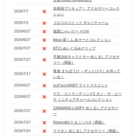
名探偵プリキュア！ アクセサリーコレク
2026/7/7
ション
2026/7/2
コロコロコミック ぎゃぐチャーム
2026/6/27
仮面にゃいだー その4
2026/6/27
kikuo 星くん あそーとコレクション
2026/7/27
BT21 ぬいぐるみクリップ
手塚治虫キャラクター めじるしアクセサ
2026/7/27
リー（再販）
青鬼 まちぼうけ ～ずっとひろしを待って
2026/7/17
いる～
2026/6/27
ねずみのANDY ライトマスコット
デス・ストランディング2 オン・ザ・ビー
2026/6/27
チ ミニチュアチャームコレクション
ZANMANG LOOPY めじるしアクセサリ
2026/7/27
ー
2026/7/27
Ringcolle! たまごっち4（再販）
2026/7/24
クマタン めじるしアクセサリー（再販）