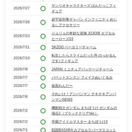
サンリオキャラクターズ ぱんだっこフィ
2026/7/27
ギュア
超宇宙刑事ギャバン インフィニティ めじ
2026/7/26
るしアクセサリー
ジョジョの奇妙な冒険 JOJO球 カプセル
2026/7/23
ヒーローズ03
2026/7/11
SKZOO ベーカリーチャーム
転生したらスライムだった件 のっかるん
2026/7/10
です♪フィギュア
2026/7/9
JAPAN ミニチュアパッケージチャーム
2026/7/7
パペットスンスン フェイスぬいぐるみ
2026/7/7
仮面わんだー
それいけ！アンパンマン チキチキアンパ
2026/7/6
ンマンNEW3
機動戦士ガンダム まちぼうけ ガンダムの
2026/7/2
場合2（ブラッククリアVer.）
2026/7/2
学園アイドルマスター まちぼうけ3
2026/7/1
戦国BASARA カプセルラバーマスコット