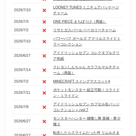
LOONEY TUNES ミニチュアパッケージ
2026/7/10
チャーム
2026/7/3
ONE PIECE まちぼうけ（再販）
2026/7/2
リサとガスパール ベーカリーチャーム
パワーパフ ガールズ アクリルスライドミ
2026/7/10
ラーコレクション
アイドリッシュセブン コレクタブルクリ
2026/6/27
ア色紙
クレヨンしんちゃん カラフルマルチチャ
2026/7/14
ーム（再販）
2026/7/2
MINECRAFT スイングマスコット4
ポケットモンスター 組立可動！コライド
2026/7/11
ン・ミライドン
アイドリッシュセブン カプセル缶バッジ
2026/7/9
コレクション＋♪vol.7
モンスターハンター 捕獲し隊 亜種・希少
2026/6/27
種２
転生したらスライムだった件 リムルさま
2026/6/27