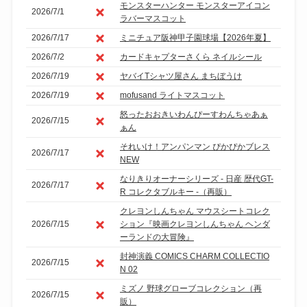
モンスターハンター モンスターアイコン
2026/7/1
ラバーマスコット
2026/7/17
ミニチュア阪神甲子園球場【2026年夏】
2026/7/2
カードキャプターさくら ネイルシール
2026/7/19
ヤバイTシャツ屋さん まちぼうけ
2026/7/19
mofusand ライトマスコット
怒ったおおきいわんぴーすわんちゃあぁ
2026/7/15
ぁん
それいけ！アンパンマン ぴかぴかブレス
2026/7/17
NEW
なりきりオーナーシリーズ - 日産 歴代GT-
2026/7/17
R コレクタブルキー -（再販）
クレヨンしんちゃん マウスシートコレク
2026/7/15
ション『映画クレヨンしんちゃん ヘンダ
ーランドの大冒険』
封神演義 COMICS CHARM COLLECTIO
2026/7/15
N 02
ミズノ 野球グローブコレクション（再
2026/7/15
販）