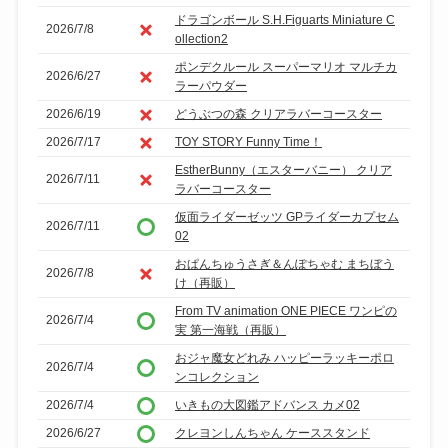
ドラゴンボール S.H.Figuarts Miniature C
2026/7/8
ollection2
ポンデクルール スーパーマリオ マルチカ
2026/6/27
ラーパウダー
2026/6/19
どうぶつの森 クリアラバーコースター
2026/7/17
TOY STORY Funny Time！
EstherBunny（エスターバニー） クリア
2026/7/11
ラバーコースター
仮面ライダーゼッツ GPライダーカプセム
2026/7/11
02
おぱんちゅうさぎ＆んぽちゃむ まちぼう
2026/7/8
け（再販）
From TV animation ONE PIECE ワンピの
2026/7/4
実 第一海戦（再販）
おジャ魔女どれみ ハッピーラッキーポロ
2026/7/4
ンコレクション
2026/7/4
いきもの大図鑑アドバンス カメ02
2026/6/27
クレヨンしんちゃん ケーススタンド