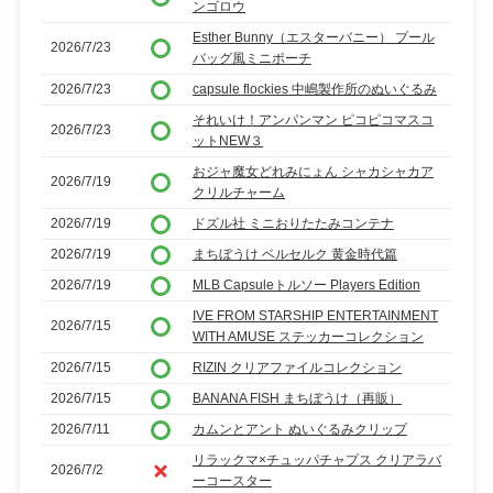
ンゴロウ
Esther Bunny（エスターバニー） プール
2026/7/23
バッグ風ミニポーチ
2026/7/23
capsule flockies 中嶋製作所のぬいぐるみ
それいけ！アンパンマン ピコピコマスコ
2026/7/23
ットNEW３
おジャ魔女どれみにょん シャカシャカア
2026/7/19
クリルチャーム
2026/7/19
ドズル社 ミニおりたたみコンテナ
2026/7/19
まちぼうけ ベルセルク 黄金時代篇
2026/7/19
MLB Capsuleトルソー Players Edition
IVE FROM STARSHIP ENTERTAINMENT
2026/7/15
WITH AMUSE ステッカーコレクション
2026/7/15
RIZIN クリアファイルコレクション
2026/7/15
BANANA FISH まちぼうけ（再販）
2026/7/11
カムンとアント ぬいぐるみクリップ
リラックマ×チュッパチャプス クリアラバ
2026/7/2
ーコースター