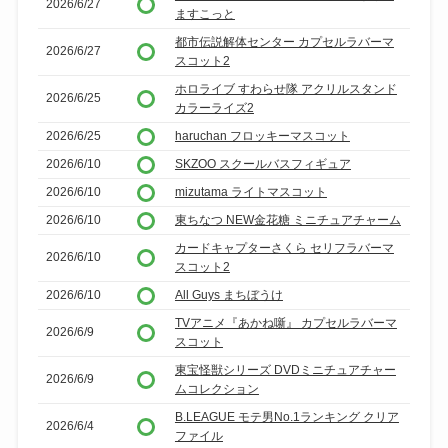
2026/6/27
ますこっと
都市伝説解体センター カプセルラバーマ
2026/6/27
スコット2
ホロライブ すわらせ隊 アクリルスタンド
2026/6/25
カラーライズ2
2026/6/25
haruchan フロッキーマスコット
2026/6/10
SKZOO スクールバスフィギュア
2026/6/10
mizutama ライトマスコット
2026/6/10
東ちなつ NEW金花糖 ミニチュアチャーム
カードキャプターさくら セリフラバーマ
2026/6/10
スコット2
2026/6/10
All Guys まちぼうけ
TVアニメ『あかね噺』 カプセルラバーマ
2026/6/9
スコット
東宝怪獣シリーズ DVDミニチュアチャー
2026/6/9
ムコレクション
B.LEAGUE モテ男No.1ランキング クリア
2026/6/4
ファイル