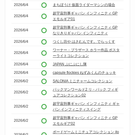
2026/6/4
まちぼうけ 仮面ライダーマシンの場合
超宇宙刑事ギャバン インフィニティ GP
2026/6/4
エモルギア01
超宇宙刑事ギャバン インフィニティ GP
2026/6/4
なりきりギャバン インフィニティ
2026/6/4
つくし坊や はさむんです。でらっくす
ワーナー・ブラザース ホラー作品 ポスタ
2026/6/4
ーライトコレクション
2026/6/4
JAPAN ぷにぷにし隊
2026/6/4
capsule flockies ねずみくんのチョッキ
2026/6/2
SALONIA ミニチャームコレクション
パックマンワールド2 リ・パック フィギ
2026/6/2
ュアコレクション02
超宇宙刑事ギャバン インフィニティ ギャ
2026/6/2
バン インフィニティスイング
超宇宙刑事ギャバン インフィニティ GP
2026/6/2
エモルギア02
ボードゲームミニチュアコレクション ito
2026/6/2