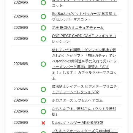
2026/6/6
コット
GetBackers(ゲットバッカーズ)奪還屋 カ
2026/6/6
プセルラバーマスコット
2026/6/6
花王 IROKA ミニチュアチャーム
ONE PIECE CARD GAME フィギュアコ
2026/6/6
レクション
信じていた仲間達にダンジョン奥地で殺
されかけたがギフト『無限ガチャ』でレ
ベル9999の仲間達を手に入れて元パーテ
2026/6/6
ィーメンバーと世界に復讐＆『ざま
ぁ！』します！ カプセルラバーマスコッ
ト
魔法騎士レイアース ビデオテープミニチ
2026/6/6
ュアチャームコレクション02
2026/6/6
ホロスターズ カプセルヘアゴム
ならぶんです。怪獣さん（ウルトラ怪獣
2026/6/6
版）
2026/6/6
Capsule トルソー AKB48 第3弾
プリキュアオールスターズ Q posket ミニ