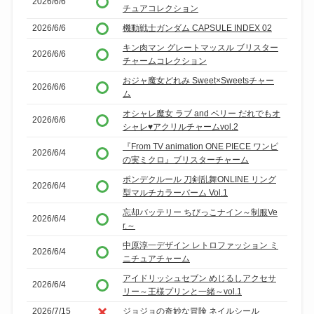
2026/6/6
チュアコレクション
2026/6/6
機動戦士ガンダム CAPSULE INDEX 02
キン肉マン グレートマッスル ブリスター
2026/6/6
チャームコレクション
おジャ魔女どれみ Sweet×Sweetsチャー
2026/6/6
ム
オシャレ魔女 ラブ and ベリー だれでもオ
2026/6/6
シャレ♥アクリルチャームvol.2
『From TV animation ONE PIECE ワンピ
2026/6/4
の実ミクロ』ブリスターチャーム
ポンデクルール 刀剣乱舞ONLINE リング
2026/6/4
型マルチカラーバーム Vol.1
忘却バッテリー ちびっこナイン～制服Ve
2026/6/4
r.～
中原淳一デザイン レトロファッション ミ
2026/6/4
ニチュアチャーム
アイドリッシュセブン めじるしアクセサ
2026/6/4
リー～王様プリンと一緒～vol.1
2026/7/15
ジョジョの奇妙な冒険 ネイルシール