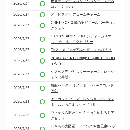
仮面ライダー マスクブリスターチャーム
2026/7/27
コレクション2
2026/7/27
メゾピアノ ヘアコームチャーム
ONE PIECE 悪魔の実ビニールポーチコレ
2026/7/27
クション
CANDYCARIES（キャンディーカリエ
2026/7/27
ス） めじるしアクセサリー
2026/7/27
TVアニメ『光が死んだ夏』 まちぼうけ
BE@RBRICK Package Ch@rm Collectio
2026/7/27
n Vol.3
ケアベア™ ブリスターチャームコレクシ
2026/7/27
ョン（再販）
角醒ハンター オメガホーン GPエゴルギ
2026/7/25
ア01
アイカツ！ グッズコレクション２～大ス
2026/7/24
ター宮いちごまつり～（再販）
花ざかりの君たちへ ふらっとめじるしア
2026/7/23
クセサリー
いきもの大図鑑アドバンス 水生昆虫02 ゲ
2026/7/23