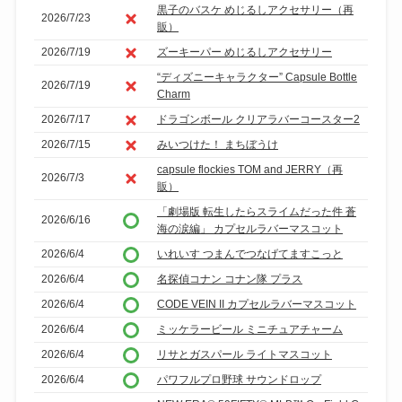
黒子のバスケ めじるしアクセサリー（再
2026/7/23
販）
2026/7/19
ズーキーパー めじるしアクセサリー
“ディズニーキャラクター” Capsule Bottle
2026/7/19
Charm
2026/7/17
ドラゴンボール クリアラバーコースター2
2026/7/15
みいつけた！ まちぼうけ
capsule flockies TOM and JERRY（再
2026/7/3
販）
「劇場版 転生したらスライムだった件 蒼
2026/6/16
海の涙編」 カプセルラバーマスコット
2026/6/4
いれいす つまんでつなげてますこっと
2026/6/4
名探偵コナン コナン隊 プラス
2026/6/4
CODE VEIN II カプセルラバーマスコット
2026/6/4
ミッケラービール ミニチュアチャーム
2026/6/4
リサとガスパール ライトマスコット
2026/6/4
パワフルプロ野球 サウンドロップ