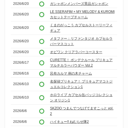
2026/6/20
ガシャポンメンバーズ景品ガシャポン
LE SSERAFIM × MY MELODY & KUROMI
2026/6/20
カセットテープチャーム
くまのがっこう カプセルストーリーフィ
2026/6/20
ギュア
メタファー：リファンタジオ カプセルラ
2026/6/20
バーマスコット
2026/6/20
オビワン クリアラバーコースター
CURETTE！ ポンデクルール プリキュア
2026/6/17
マルチカラーパウダー Vol.2
2026/6/16
呂布カルマ 例の木チャーム
名探偵プリキュア！ プリキュアマコトジ
2026/6/10
ュエルコレクション1
ホロライブ カプセル缶バッジコレクショ
2026/6/10
ン オリジン1
SKZOO つまんでつなげてますこっと vol.
2026/6/6
2
2026/6/6
ハイキュー!! ねむらせ隊2