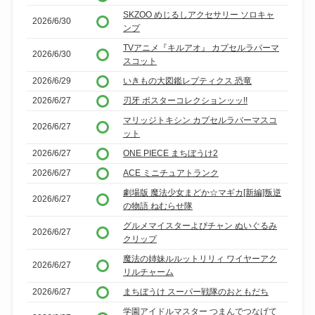
SKZOO めじるしアクセサリー ソロキャ
2026/6/30
ンプ
TVアニメ『キルアオ』 カプセルラバーマ
2026/6/30
スコット
2026/6/29
いきもの大図鑑レプティクス 恐竜
2026/6/27
刃牙 ポスターコレクションッッ!!
マリッジトキシン カプセルラバーマスコ
2026/6/27
ット
2026/6/27
ONE PIECE まちぼうけ2
2026/6/27
ACE ミニチュアトランク
劇場版 魔法少女まどか☆マギカ[新編]叛逆
2026/6/27
の物語 ねむらせ隊
グルメマイスターよぴチャン ぬいぐるみ
2026/6/27
クリップ
魔法の姉妹ルルットリリィ ワイヤーアク
2026/6/27
リルチャーム
2026/6/27
まちぼうけ スーパー戦隊のおともだち
学園アイドルマスター つまんでつなげて