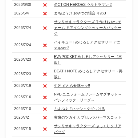
2026/6/30
＠CTION HEROES ウルトラマン 2
2026/6/4
まちぼうけ おやつの場合 その3
サンリオキャラクターズ 手作りおやつチ
2026/7/24
ャーム ＃アイシングクッキー＆パッケー
ジ
ハイキュー!! めじるしアクセサリー アニ
2026/7/24
マルver.2
EVA POCKET めじるしアクセサリー（再
2026/7/23
販）
DEATH NOTE めじるしアクセサリー（再
2026/7/23
販）
2026/7/19
刃牙 すわらせ隊ッッ!!
NPB ユニフォームフレームマグネット～
2026/7/16
パシフィック・リーグ～
2026/7/10
ぷよぷよ #ハッシュタグつける
2026/7/2
黄泉のツガイ カプセルラバーマスコット
サンリオキャラクターズ ぷっくりクリア
2026/7/15
バッグ