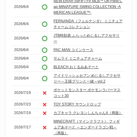
NEW ERA® 59FIFTY® MLB™ On-Field C
2026/6/4
ap MINIATURE SWING COLLECTION -A
MERICAN LEAGUE™-
FERNANDA（フェルナンダ） ミニチュア
2026/6/4
チャームコレクション
JTB時刻表 ふらっとめじるしアクセサリ
2026/6/4
ー
2026/6/4
PAC-MAN コインケース
2026/6/4
サムライ ミニチュアチャーム
2026/6/4
BLEACH おくるみあそーと
アイドリッシュセブン めじるしアクセサ
2026/6/4
リー～王様プリンと一緒～vol.2
ポケットモンスター ポケモンラバーマス
2026/7/19
コット30
2026/7/23
TOY STORY サウンドロップ
2026/7/19
カプキャラ クレヨンしんちゃん4（再販）
MINECRAFT（マインクラフト） フィギ
2026/7/17
ュアあそーと ～エンダードラゴン戦～
（再販）