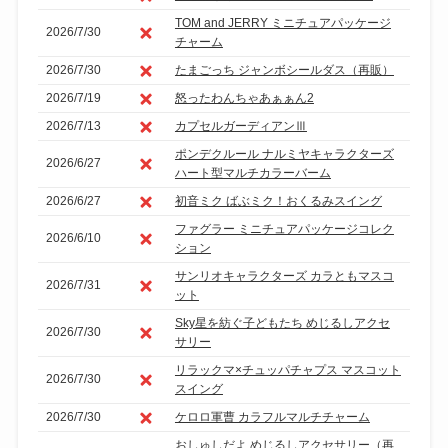
TOM and JERRY ミニチュアパッケージ
2026/7/30
チャーム
2026/7/30
たまごっち ジャンボシールダス（再販）
2026/7/19
怒ったわんちゃあぁぁん2
2026/7/13
カプセルガーディアンⅢ
ポンデクルール ナルミヤキャラクターズ
2026/6/27
ハート型マルチカラーバーム
2026/6/27
初音ミク ばぶミク！おくるみスイング
ファグラー ミニチュアパッケージコレク
2026/6/10
ション
サンリオキャラクターズ カラともマスコ
2026/7/31
ット
Sky星を紡ぐ子どもたち めじるしアクセ
2026/7/30
サリー
リラックマ×チュッパチャプス マスコット
2026/7/30
スイング
2026/7/30
ケロロ軍曹 カラフルマルチチャーム
おしゅしだよ めじるしアクセサリー（再