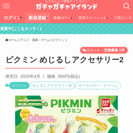
カプセルトイ情報ファンサイト
ログイン
新規登録
新着ガチャ
発売スケジュール
人気ランキ
ッチ！)
ホーム
アニメ・漫画・ゲーム
ピクミン
コメント・交換募集 1件
ピクミン めじるしアクセサリー2
発売日: 2025年4月 ｜ 価格: 300円(税込)
ピクミン
めじるしアクセサリー系
キーホルダー・チャーム