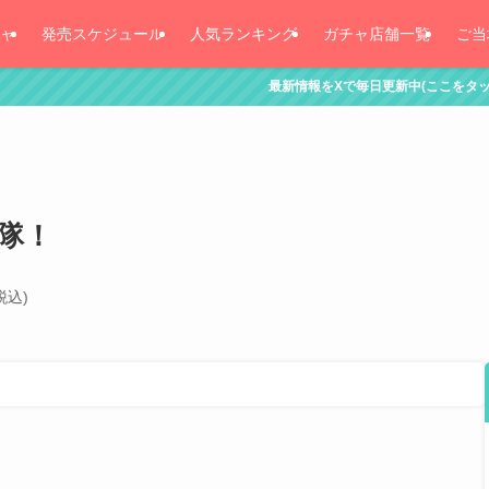
ャ
発売スケジュール
人気ランキング
ガチャ店舗一覧
ご当
最新情報をXで毎日更新中(ここをタッチ！)
隊！
税込)