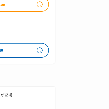
zon
屋
アが登場！