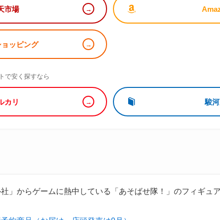
天市場
Ama
!ショッピング
）
トで安く探すなら
ルカリ
駿河
ル社」からゲームに熱中している「あそばせ隊！」のフィギュ