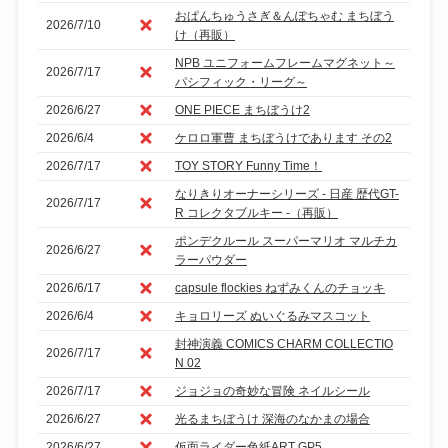
おぱんちゅうさぎ＆んぽちゃむ まちぼう
2026/7/10
け（再販）
NPB ユニフォームフレームマグネット～
2026/7/17
パシフィック・リーグ～
2026/6/27
ONE PIECE まちぼうけ2
2026/6/4
ケロロ軍曹 まちぼうけであります その2
2026/7/17
TOY STORY Funny Time！
なりきりオーナーシリーズ - 日産 歴代GT-
2026/7/17
R コレクタブルキー -（再販）
ポンデクルール スーパーマリオ マルチカ
2026/6/27
ラーパウダー
2026/6/17
capsule flockies ねずみくんのチョッキ
2026/6/4
キョロリーズ ぬいぐるみマスコット
封神演義 COMICS CHARM COLLECTIO
2026/7/17
N 02
2026/7/17
ジョジョの奇妙な冒険 ネイルシール
2026/6/27
光るまちぼうけ 深海のなかまの場合
2026/6/27
仮面ライダー色紙ART GP5