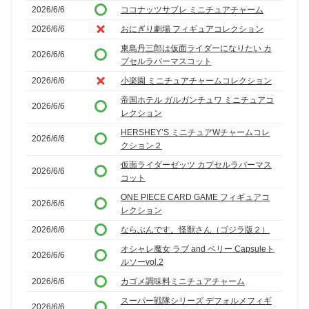
2026/6/6
ココナッツサブレ ミニチュアチャーム
2026/6/6
おにぎり劇場 フィギュアコレクション
東島丹三郎は仮面ライダーになりたい カ
2026/6/6
プセルラバーマスコット
2026/6/6
小楽園 ミニチュアチャームコレクション
帝国ホテル ガルガンチュワ ミニチュアコ
2026/6/6
レクション
HERSHEY’S ミニチュアWチャームコレ
2026/6/6
クション２
仮面ライダーゼッツ カプセルラバーマス
2026/6/6
コット
ONE PIECE CARD GAME フィギュアコ
2026/6/6
レクション
2026/6/6
ならぶんです。怪獣さん（ゴジラ版２）
オシャレ魔女 ラブ and ベリー Capsuleト
2026/6/6
ルソーvol.2
2026/6/6
カゴメ調味料ミニチュアチャーム
スーパー戦隊シリーズ デフォルメフィギ
2026/6/6