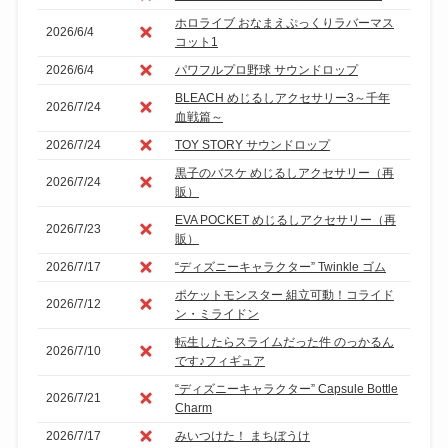
ホロライブ おなまえぷっくりラバーマス
2026/6/4
コット1
2026/6/4
パワフルプロ野球 サウンドロップ
BLEACH めじるしアクセサリー3～千年
2026/7/24
血戦篇～
2026/7/24
TOY STORY サウンドロップ
黒子のバスケ めじるしアクセサリー（再
2026/7/24
販）
EVA POCKET めじるしアクセサリー（再
2026/7/23
販）
2026/7/17
“ディズニーキャラクター” Twinkle ゴム
ポケットモンスター 組立可動！コライド
2026/7/12
ン・ミライドン
転生したらスライムだった件 のっかるん
2026/7/10
です♪フィギュア
“ディズニーキャラクター” Capsule Bottle
2026/7/21
Charm
2026/7/17
みいつけた！ まちぼうけ