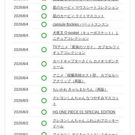
2026/8/4
星のカービィ マウスシートコレクション
2026/8/4
星のカービィ ライトマスコット
2026/8/4
capsule flockies パペットスンスン
犬夜叉 Q posket（キューポスケット）ミ
2026/8/4
ニチュアコレクション
TVアニメ「黄泉のツガイ」 カプセルフィ
2026/8/4
ギュアコレクション
カードキャプターさくら カメオリボンチ
2026/8/4
ャーム
アニメ「桜蘭高校ホスト部」 カプセルヘ
2026/8/4
アクリップ（再販）
2026/8/4
ちいかわ きゃらまかろん（再販）
クレヨンしんちゃん なつやすみマスコッ
2026/8/3
ト
2026/8/3
HG ONE PIECE 01 SPECIAL EDITION
クレヨンしんちゃん ふわふわフロッキー
2026/8/2
ドール
2026/8/1
アイカツ！ ダイキャストドレスチャーム