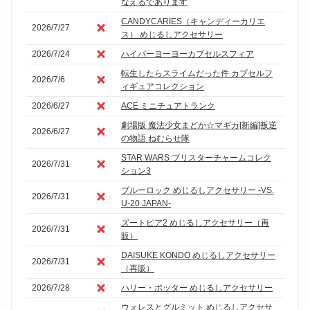
なえるであります
CANDYCARIES（キャンディーカリエ
2026/7/27
ス） めじるしアクセサリー
2026/7/24
ハイパーヨーヨーカプセルスフィア
転生したらスライムだった件 カプセルフ
2026/7/6
ィギュアコレクション
2026/6/27
ACE ミニチュアトランク
劇場版 魔法少女まどか☆マギカ[新編]叛逆
2026/6/27
の物語 ねむらせ隊
STAR WARS ブリスターチャームコレク
2026/7/31
ション3
ブルーロック めじるしアクセサリー -VS.
2026/7/31
U-20 JAPAN-
ズートピア2 めじるしアクセサリー（再
2026/7/31
販）
DAISUKE KONDO めじるしアクセサリー
2026/7/31
（再販）
2026/7/28
ハリー・ポッター めじるしアクセサリー
ウォレスとグルミット めじるしアクセサ