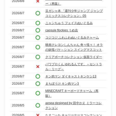
2026/8/8
ー（再販）
豆ガシャ本 「週刊少年ジャンプ ジャンプ
2026/8/7
コミックスコレクション」05
2026/8/7
ニャンちゅう フェイスぬいぐるみ
2026/8/7
capsule flockies うめ吉
2026/8/7
コジコジ ふわふわぬいぐるみチャーム
映画クレヨンしんちゃん 奇々怪々！ オラ
2026/8/7
の妖怪バケ～ション スイングマスコット
2026/8/7
クリアポーチコレクション 仮面ライダー
パワプロくん ゆれるんです。～セントラ
2026/8/7
ル・リーグ～
2026/8/7
キン肉マン ダイキャストキンケシ13
2026/8/7
まちぼうけ キン肉マン3
MINECRAFT キーボードチャーム（再
2026/8/7
販）
aespa designed by 田中かえ ミラーコレ
2026/8/5
クション
2026/8/5
たまごっち キャリーケースコレクション