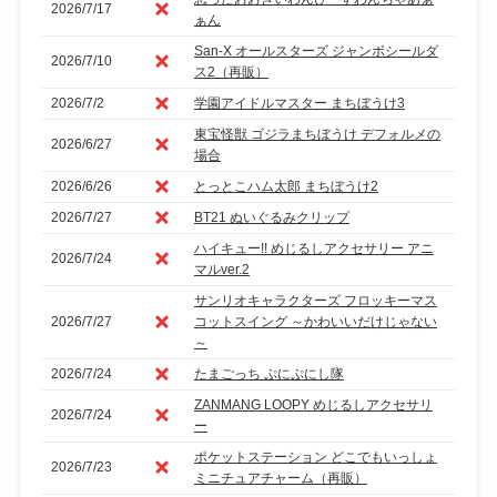
2026/7/17
ぁん
San-X オールスターズ ジャンボシールダ
2026/7/10
ス2（再販）
2026/7/2
学園アイドルマスター まちぼうけ3
東宝怪獣 ゴジラまちぼうけ デフォルメの
2026/6/27
場合
2026/6/26
とっとこハム太郎 まちぼうけ2
2026/7/27
BT21 ぬいぐるみクリップ
ハイキュー!! めじるしアクセサリー アニ
2026/7/24
マルver.2
サンリオキャラクターズ フロッキーマス
2026/7/27
コットスイング ～かわいいだけじゃない
～
2026/7/24
たまごっち ぷにぷにし隊
ZANMANG LOOPY めじるしアクセサリ
2026/7/24
ー
ポケットステーション どこでもいっしょ
2026/7/23
ミニチュアチャーム（再販）