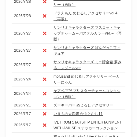
2026/7/28
リー（再販）
ドラえもん めじるしアクセサリーvol.4
2026/7/28
（再販）
サンリオキャラクターズ マスコットキャ
2026/7/27
ップチャーム～パステルカラーver.～（再
販）
サンリオキャラクターズ ぱんだっこフィ
2026/7/27
ギュア
サンリオキャラクターズ ミニ貯金箱 夢み
2026/7/27
るエンジェルver.
mofusand めじるしアクセサリー ベーカ
2026/7/24
リーにゃん
ケアベア™ ブリスターチャームコレクシ
2026/7/24
ョン（再販）
2026/7/21
ズーキーパー めじるしアクセサリー
2026/7/17
いきもの大図鑑 かぶとむし11
IVE FROM STARSHIP ENTERTAINMENT
2026/7/17
WITH AMUSE ステッカーコレクション
怒ったおおきいわんぴーすわんちゃあぁ