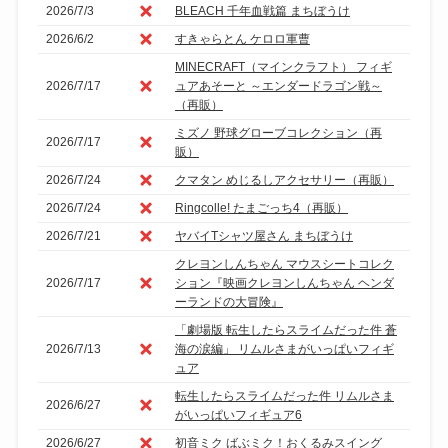
2026/7/3
BLEACH 千年血戦篇 まちぼうけ
2026/6/2
すきゃらとん ケロロ軍曹
MINECRAFT（マインクラフト） フィギ
2026/7/17
ュアあそーと ～エンダードラゴン戦～
（再販）
ミズノ 野球グローブコレクション（再
2026/7/17
販）
2026/7/24
クマタン めじるしアクセサリー（再販）
2026/7/24
Ringcolle! たまごっち4（再販）
2026/7/21
ヤバイTシャツ屋さん まちぼうけ
クレヨンしんちゃん マウスシートコレク
2026/7/17
ション『映画クレヨンしんちゃん ヘンダ
ーランドの大冒険』
「劇場版 転生したらスライムだった件 蒼
2026/7/13
海の涙編」 リムルさまがいっぱいフィギ
ュア
転生したらスライムだった件 リムルさま
2026/6/27
がいっぱいフィギュア6
2026/6/27
初音ミク ばぶミク！おくるみスイング