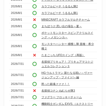
2026/8/1
カラフルピーチ うるるん隊2
2026/8/1
カラフルピーチ うるるん隊1
2026/8/1
MINECRAFT カラフルマルチチャーム
2026/8/1
まちぼうけ 思い出の場合～夏～
ポケットモンスター スピンアクリルスイ
2026/8/1
ング ～メガシンカ～
モンスターハンター 捕獲し隊 亜種・希少
2026/8/1
種２
2026/8/1
たまごっち UFOスイング（再販）
名探偵プリキュア！ プリキュアマコトジ
2026/7/31
ュエルコレクション３
HG ウルトラマン 新たなる戦い～ヴァー
2026/7/31
ジョンアップ・ファイト!～編
2026/7/31
怒った銀魂ァァァ！！
2026/7/31
名探偵コナン ねむらせ隊3
2026/7/31
ファグラー フロッキーチャーム
機動戦士ガンダム EXVS.（エクストリー
2026/7/31