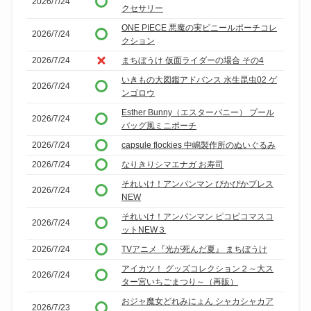
2026/7/24
クセサリー
ONE PIECE 悪魔の実ビニールポーチコレ
2026/7/24
クション
2026/7/24
まちぼうけ 仮面ライダーの場合 その4
いきもの大図鑑アドバンス 水生昆虫02 ゲ
2026/7/24
ンゴロウ
Esther Bunny（エスターバニー） プール
2026/7/24
バッグ風ミニポーチ
2026/7/24
capsule flockies 中嶋製作所のぬいぐるみ
2026/7/24
なりきりシマエナガ お寿司
それいけ！アンパンマン ぴかぴかブレス
2026/7/24
NEW
それいけ！アンパンマン ピコピコマスコ
2026/7/24
ットNEW３
2026/7/24
TVアニメ『光が死んだ夏』 まちぼうけ
アイカツ！ グッズコレクション２～大ス
2026/7/24
ター宮いちごまつり～（再販）
おジャ魔女どれみにょん シャカシャカア
2026/7/23