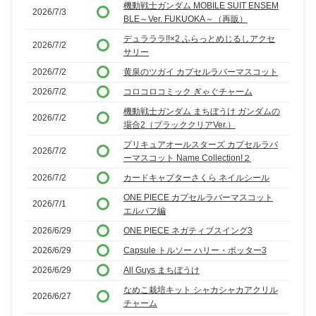
機動戦士ガンダム MOBILE SUIT ENSEM
2026/7/3
BLE～Ver. FUKUOKA～（再販）
デュラララ!!×2 ふらっとめじるしアクセ
2026/7/2
サリー
2026/7/2
黄泉のツガイ カプセルラバーマスコット
2026/7/2
コロコロコミック ぎゃぐチャーム
機動戦士ガンダム まちぼうけ ガンダムの
2026/7/2
場合2（ブラッククリアVer.）
プリキュアオールスターズ カプセルラバ
2026/7/2
ーマスコット Name Collection!２
2026/7/2
カードキャプターさくら ネイルシール
ONE PIECE カプセルラバーマスコット
2026/7/1
エルバフ編
2026/6/29
ONE PIECE ネガティブスイング3
2026/6/29
Capsule トルソー ハリー・ポッター3
2026/6/29
All Guys まちぼうけ
なめこ栽培キット シャカシャカアクリル
2026/6/27
チャーム