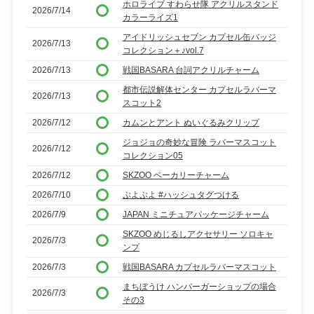
ホロライブ すわらせ隊 アクリルスタンド
2026/7/14
カラーライズ1
アイドリッシュセブン カプセル缶バッジ
2026/7/13
コレクション＋♪vol.7
2026/7/13
戦国BASARA 台詞アクリルチャーム
都市伝説解体センター カプセルラバーマ
2026/7/13
スコット2
2026/7/12
カムンとアント ぬいぐるみクリップ
ジョジョの奇妙な冒険 ラバーマスコット
2026/7/12
コレクション05
2026/7/12
SKZOO ベーカリーチャーム
2026/7/10
ぷよぷよ #ハッシュタグつける
2026/7/9
JAPAN ミニチュアパッケージチャーム
SKZOO めじるしアクセサリー ソロキャ
2026/7/3
ンプ
2026/7/3
戦国BASARA カプセルラバーマスコット
まちぼうけ ハンバーガーショップの場合
2026/7/3
その3