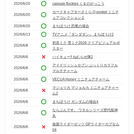
2026/6/20
capsule flockies くまのがっこう
カードキャプターさくら Q posket ミニチ
2026/6/20
ュアコレクション２
2026/6/20
まちぼうけ 恐竜の場合
2026/6/13
TVアニメ『ダンダダン』 まちぼうけ2
初音ミク 雪ミク2026 クリアビジュアルポ
2026/6/8
スター
2026/6/6
ハイキュー!! ねむらせ隊2
アイドリッシュセブン ぷっくりカラフル
2026/6/6
マルチチャーム
2026/6/6
VECUA Honey ミニチュアチャーム
マジョリカ マジョルカ ミニチュアチャー
2026/6/6
ム2
2026/6/6
まちぼうけ ガンダムの場合4
ならぶんです。 ワタルシリーズ歴代龍神
2026/6/6
丸
仮面ライダーゼッツ GPライダーカプセム
2026/6/6
04