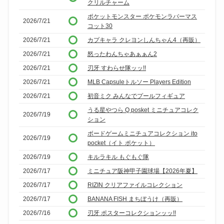
クリルチャーム
ポケットモンスター ポケモンラバーマス
2026/7/21
コット30
2026/7/21
カプキャラ クレヨンしんちゃん4（再販）
2026/7/21
怒ったわんちゃあぁぁん2
2026/7/21
刃牙 すわらせ隊ッッ!!
2026/7/21
MLB Capsuleトルソー Players Edition
2026/7/21
初音ミク みんなでプールフィギュア
うる星やつら Q posket ミニチュアコレク
2026/7/19
ション
ボードゲームミニチュアコレクション ito
2026/7/19
pocket（イト ポケット）
2026/7/19
キルラキル もぐもぐ隊
2026/7/17
ミニチュア阪神甲子園球場【2026年夏】
2026/7/17
RIZIN クリアファイルコレクション
2026/7/17
BANANA FISH まちぼうけ（再販）
2026/7/16
刃牙 ポスターコレクションッッ!!