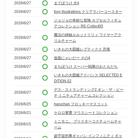
2026/6/27
まてぼうけ 犬4
2026/6/27
foxy illustrations クリアラバーコースター
ジョジョの奇妙な冒険 カプセルフィギュ
2026/6/27
アコレクション RE-Collect05
魔法の姉妹ルルットリリィ ワイヤーアク
2026/6/27
リルチャーム
2026/6/27
いきもの大図鑑レプティクス 恐竜
2026/6/27
仮面にゃいだー その4
2026/6/27
まちぼうけ スーパー戦隊のおともだち
いきもの大図鑑アドバンス SELECTED E
2026/6/27
DITION 02
デス・ストランディング2 オン・ザ・ビー
2026/6/27
チ ミニチュアチャームコレクション
2026/6/25
haruchan フロッキーマスコット
2026/6/21
ケロロ軍曹 マウスシートコレクション
ミニモニ。 ブリスターコスチュームチャ
2026/6/15
ーム
超宇宙刑事ギャバン インフィニティ ギャ