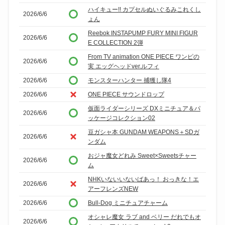
ハイキュー!! カプセルぬいぐるみこれくし
2026/6/6
ょん
Reebok INSTAPUMP FURY MINI FIGUR
2026/6/6
E COLLECTION 2弾
From TV animation ONE PIECE ワンピの
2026/6/6
実 エッグヘッドver.ルフィ
2026/6/6
モンスターハンター 捕獲し隊4
2026/6/6
ONE PIECE サウンドロップ
仮面ライダーシリーズ DXミニチュア＆パ
2026/6/6
ッケージコレクション02
豆ガシャ本 GUNDAM WEAPONS＋SDガ
2026/6/6
ンダム
おジャ魔女どれみ Sweet×Sweetsチャー
2026/6/6
ム
NHKいないいないばあっ！ おっきな！エ
2026/6/6
アーフレンズNEW
2026/6/6
Bull-Dog ミニチュアチャーム
オシャレ魔女 ラブ and ベリー だれでもオ
2026/6/6