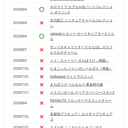
ホロライブ カプセル缶バッジコレクショ
2026/6/4
ン オリジン2
古川紙工 ミニチュアチャームコレクショ
2026/6/4
ン
capsuleトルソー カードキャプターさくら
2026/6/4
６
サンリオキャラクターズ ななほしカラフ
2026/8/7
ルマルチチャーム
2026/8/2
トイ・ストーリー まちぼうけ（再販）
2026/7/31
たまごっち ジャンボシールダス（再販）
2026/7/21
mofusand ライトマスコット
2026/7/21
まちぼうけ ベルセルク 黄金時代篇
2026/7/17
ドラゴンボール クリアラバーコースター2
PEANUTS フロッキーマスコットチャー
2026/8/4
ム
名探偵プリキュア！ なりきりプリキュア
2026/7/31
３
2026/7/21
ドズル社 ミニおりたたみコンテナ