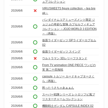
ュアコレクション
VIRUSWEETS figure collection ～tea bre
2026/6/6
ak～
バンダイナムコアミューズメント限定 ジ
ョジョの奇妙な冒険 カプセルフィギュア
2026/6/6
コレクション ～JOJO WORLD 3 EDITION
～（再販）
仮面ライダーゼッツ GPライダーカプセム
2026/6/6
02
2026/6/6
仮面ライダーゼッツ スイング
2026/6/6
ウルトラマン 3Dレリーフスタンド
From TV animation ONE PIECE ワンピの
2026/6/6
実 第二十四海戦
capsule トルソー カードキャプターさく
2026/6/6
ら（再販）
2026/6/6
怒ったうさちゃあぁぁん
スーパー戦隊シリーズ レトロソフビ風ブ
2026/6/6
リスターチャームコレクション
2026/6/6
機動戦士ガンダム CAPSULE INDEX 02