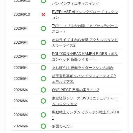
2026/6/13
バン インフィニティスイング
EVERLAST ボクシンググローブコレクシ
2026/6/13
ョン
TVアニメ『あかね噺』 カプセルラバーマ
2026/6/4
スコット
ホロライブ すわらせ隊 アクリルスタンド
2026/6/4
カラーライズ2
POLYGΩN×HEAD KAMEN RIDER（ポリ
2026/6/4
ゴンヘッド 仮面ライダー）
2026/6/4
まちぼうけ 仮面ライダーマシンの場合
超宇宙刑事ギャバン インフィニティ GP
2026/6/4
エモルギア01
2026/6/4
ONE PIECE 悪魔の実ライト2
東宝怪獣シリーズ DVDミニチュアチャー
2026/6/4
ムコレクション
機動戦士ガンダム ガシャポン戦士ZERO 0
2026/6/4
1
2026/6/4
仮面わんだー