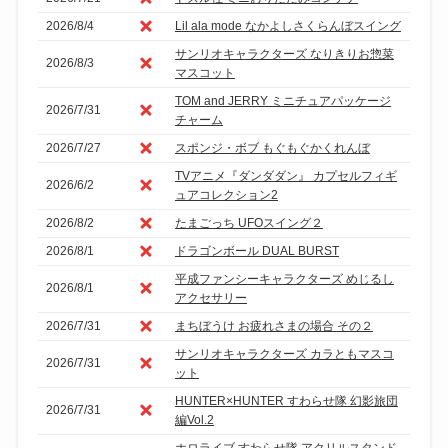
2026/8/4
Lil ala mode なかよしさくらんぼスイング
サンリオキャラクターズ なりきりお惣菜
2026/8/3
マスコット
TOM and JERRY ミニチュアパッケージ
2026/7/31
チャーム
2026/7/27
スポンジ・ボブ もぐもぐかくれんぼ
TVアニメ『ダンダダン』 カプセルフィギ
2026/6/2
ュアコレクション2
2026/8/2
たまごっち UFOスイング２
2026/8/1
ドラゴンボール DUAL BURST
平成ファンシーキャラクターズ めじるし
2026/8/1
アクセサリー
2026/7/31
まちぼうけ お疲れさまの場合 その２
サンリオキャラクターズ カラともマスコ
2026/7/31
ット
HUNTER×HUNTER すわらせ隊 幻影旅団
2026/7/31
編Vol.2
ホロライブ すわらせ隊 アクリルスタンド