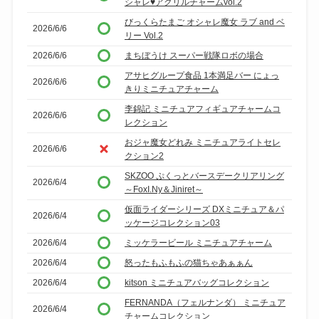
シャレ♥アクリルチャームvol.2
びっくらたまご オシャレ魔女 ラブ and ベ
2026/6/6
リー Vol.2
2026/6/6
まちぼうけ スーパー戦隊ロボの場合
アサヒグループ食品 1本満足バー にょっ
2026/6/6
きりミニチュアチャーム
李錦記 ミニチュアフィギュアチャームコ
2026/6/6
レクション
おジャ魔女どれみ ミニチュアライトセレ
2026/6/6
クション2
SKZOO ぷくっとバースデークリアリング
2026/6/4
～FoxI.Ny＆Jiniret～
仮面ライダーシリーズ DXミニチュア＆パ
2026/6/4
ッケージコレクション03
2026/6/4
ミッケラービール ミニチュアチャーム
2026/6/4
怒ったもふもふの猫ちゃあぁぁん
2026/6/4
kitson ミニチュアバッグコレクション
FERNANDA（フェルナンダ） ミニチュア
2026/6/4
チャームコレクション