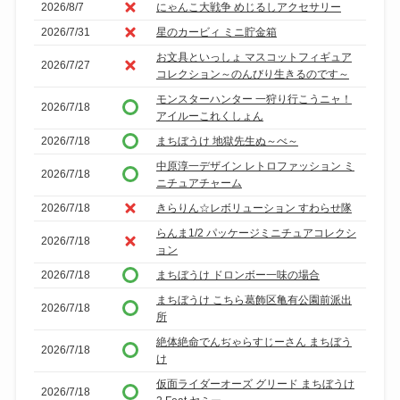
2026/8/7
にゃんこ大戦争 めじるしアクセサリー
2026/7/31
星のカービィ ミニ貯金箱
お文具といっしょ マスコットフィギュア
2026/7/27
コレクション～のんびり生きるのです～
モンスターハンター 一狩り行こうニャ！
2026/7/18
アイルーこれくしょん
2026/7/18
まちぼうけ 地獄先生ぬ～べ～
中原淳一デザイン レトロファッション ミ
2026/7/18
ニチュアチャーム
2026/7/18
きらりん☆レボリューション すわらせ隊
らんま1/2 パッケージミニチュアコレクシ
2026/7/18
ョン
2026/7/18
まちぼうけ ドロンボー一味の場合
まちぼうけ こちら葛飾区亀有公園前派出
2026/7/18
所
絶体絶命でんぢゃらすじーさん まちぼう
2026/7/18
け
仮面ライダーオーズ グリード まちぼうけ
2026/7/18