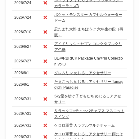
2026/7/24
カラーライズ3
ポケットモンスター カプセルウォーター
2026/7/24
ドーム
忍たま乱太郎 まちぼうけ 六年生の段（再
2026/7/10
販）
アイドリッシュセブン コレクタブルクリ
2026/6/27
ア色紙
BE@RBRICK Package Ch@rm Collectio
2026/7/27
n Vol.3
2026/8/1
グレムリン めじるしアクセサリー
たまごっち めじるしアクセサリー Tamag
2026/8/1
otchi Paradise
Sky星を紡ぐ子どもたち めじるしアクセ
2026/7/31
サリー
リラックマ×チュッパチャプス マスコット
2026/7/31
スイング
2026/7/31
ケロロ軍曹 カラフルマルチチャーム
ケロロ軍曹 めじるしアクセサリー 雨にそ
2026/7/31