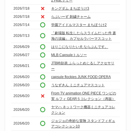
2 Feat.ヤミー
2026/7/18
キングダム まちぼうけ3
2026/7/18
らぶいーず 刺繍チャーム
2026/7/14
学園アイドルマスター まちぼうけ2
「劇場版 転生したらスライムだった件 蒼
2026/7/13
海の涙編」 カプセルラバーマスコット
2026/6/29
はりこになりたい犬 ならぶんです。
2026/6/27
MLB Capsuleトルソー
JTB時刻表 ふらっとめじるしアクセサリ
2026/6/21
ー
2026/6/20
capsule flockies JUNK FOOD OPERA
2026/6/20
うなずきん ミニチュアマスコット
From TV animation ONE PIECE ワンピの
2026/6/20
実 ルフィ GEAR５コレクション（再販）
ヤマハ ネットワーク機器ミニチュアコレ
2026/6/20
クション
ジョジョの奇妙な冒険 スタンドフィギュ
2026/6/20
アコレクション10