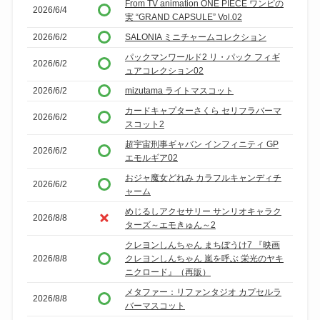
From TV animation ONE PIECE ワンピの
2026/6/4
実 “GRAND CAPSULE” Vol.02
2026/6/2
SALONIA ミニチャームコレクション
パックマンワールド2 リ・パック フィギ
2026/6/2
ュアコレクション02
2026/6/2
mizutama ライトマスコット
カードキャプターさくら セリフラバーマ
2026/6/2
スコット2
超宇宙刑事ギャバン インフィニティ GP
2026/6/2
エモルギア02
おジャ魔女どれみ カラフルキャンディチ
2026/6/2
ャーム
めじるしアクセサリー サンリオキャラク
2026/8/8
ターズ～エモきゅん～2
クレヨンしんちゃん まちぼうけ7 『映画
2026/8/8
クレヨンしんちゃん 嵐を呼ぶ 栄光のヤキ
ニクロード』（再販）
メタファー：リファンタジオ カプセルラ
2026/8/8
バーマスコット