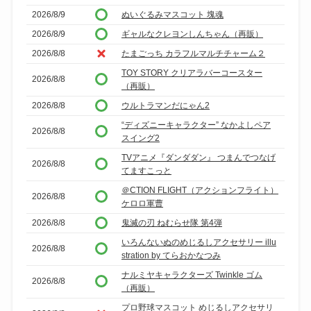
2026/8/9
ぬいぐるみマスコット 塊魂
2026/8/9
ギャルなクレヨンしんちゃん（再販）
2026/8/8
たまごっち カラフルマルチチャーム２
TOY STORY クリアラバーコースター
2026/8/8
（再販）
2026/8/8
ウルトラマンだにゃん2
“ディズニーキャラクター” なかよしペア
2026/8/8
スイング2
TVアニメ『ダンダダン』 つまんでつなげ
2026/8/8
てますこっと
＠CTION FLIGHT（アクションフライト）
2026/8/8
ケロロ軍曹
2026/8/8
鬼滅の刃 ねむらせ隊 第4弾
いろんないぬのめじるしアクセサリー illu
2026/8/8
stration by てらおかなつみ
ナルミヤキャラクターズ Twinkle ゴム
2026/8/8
（再販）
プロ野球マスコット めじるしアクセサリ