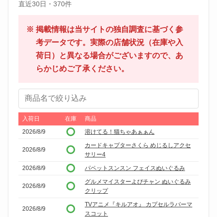
直近30日・370件
※ 掲載情報は当サイトの独自調査に基づく参
考データです。実際の店舗状況（在庫や入
荷日）と異なる場合がございますので、あ
らかじめご了承ください。
商
品
名
入荷日
在庫
商品
で
2026/8/9
溶けてる！猫ちゃあぁぁん
絞
カードキャプターさくら めじるしアクセ
2026/8/9
り
サリー4
込
2026/8/9
パペットスンスン フェイスぬいぐるみ
み
グルメマイスターよぴチャン ぬいぐるみ
2026/8/9
クリップ
TVアニメ『キルアオ』 カプセルラバーマ
2026/8/9
スコット