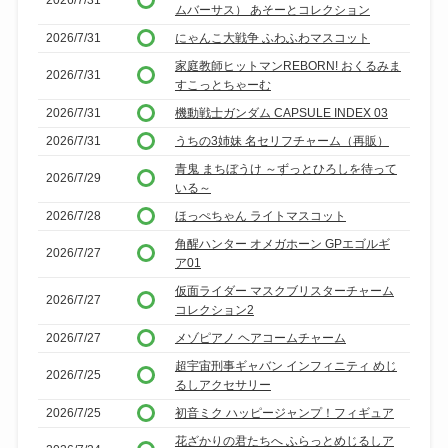
ムバーサス） あそーとコレクション
2026/7/31
にゃんこ大戦争 ふわふわマスコット
家庭教師ヒットマンREBORN! おくるみま
2026/7/31
すこっとちゃーむ
2026/7/31
機動戦士ガンダム CAPSULE INDEX 03
2026/7/31
うちの3姉妹 名セリフチャーム（再販）
青鬼 まちぼうけ ～ずっとひろしを待って
2026/7/29
いる～
2026/7/28
ほっぺちゃん ライトマスコット
角醒ハンター オメガホーン GPエゴルギ
2026/7/27
ア01
仮面ライダー マスクブリスターチャーム
2026/7/27
コレクション2
2026/7/27
メゾピアノ ヘアコームチャーム
超宇宙刑事ギャバン インフィニティ めじ
2026/7/25
るしアクセサリー
2026/7/25
初音ミク ハッピージャンプ！フィギュア
花ざかりの君たちへ ふらっとめじるしア