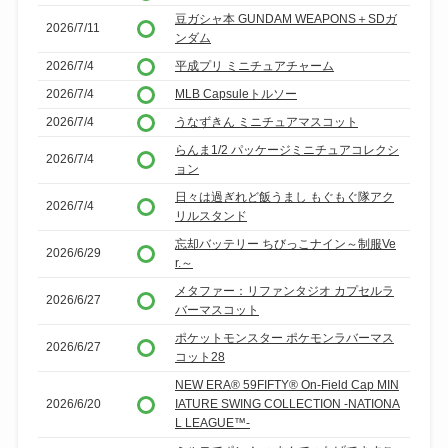
豆ガシャ本 GUNDAM WEAPONS＋SDガ
2026/7/11
ンダム
2026/7/4
平成プリ ミニチュアチャーム
2026/7/4
MLB Capsuleトルソー
2026/7/4
うなずきん ミニチュアマスコット
らんま1/2 パッケージミニチュアコレクシ
2026/7/4
ョン
日々は過ぎれど飯うまし もぐもぐ隊アク
2026/7/4
リルスタンド
忘却バッテリー ちびっこナイン～制服Ve
2026/6/29
r.～
メタファー：リファンタジオ カプセルラ
2026/6/27
バーマスコット
ポケットモンスター ポケモンラバーマス
2026/6/27
コット28
NEW ERA® 59FIFTY® On-Field Cap MIN
2026/6/20
IATURE SWING COLLECTION -NATIONA
L LEAGUE™-