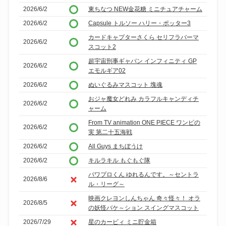
2026/6/2
東ちなつ NEW金花糖 ミニチュアチャーム
2026/6/2
Capsule トルソー ハリー・ポッター3
カードキャプターさくら セリフラバーマ
2026/6/2
スコット2
超宇宙刑事ギャバン インフィニティ GP
2026/6/2
エモルギア02
2026/6/2
ぬいぐるみマスコット 塊魂
おジャ魔女どれみ カラフルキャンディチ
2026/6/2
ャーム
From TV animation ONE PIECE ワンピの
2026/6/2
実 第二十五海戦
2026/6/2
All Guys まちぼうけ
2026/6/2
キルラキル もぐもぐ隊
パワプロくん ゆれるんです。～セントラ
2026/8/6
ル・リーグ～
映画クレヨンしんちゃん 奇々怪々！ オラ
2026/8/5
の妖怪バケ～ション スイングマスコット
2026/7/29
星のカービィ ミニ貯金箱