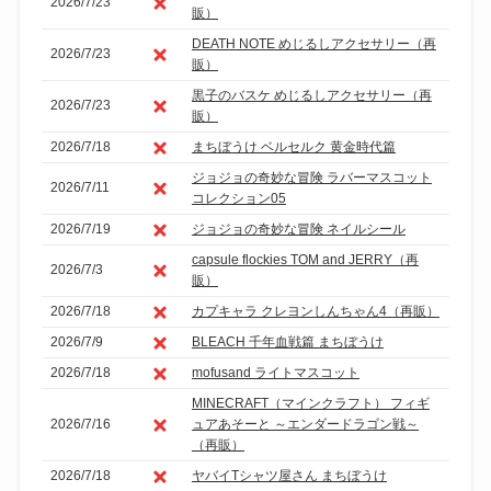
2026/7/23
販）
DEATH NOTE めじるしアクセサリー（再
2026/7/23
販）
黒子のバスケ めじるしアクセサリー（再
2026/7/23
販）
2026/7/18
まちぼうけ ベルセルク 黄金時代篇
ジョジョの奇妙な冒険 ラバーマスコット
2026/7/11
コレクション05
2026/7/19
ジョジョの奇妙な冒険 ネイルシール
capsule flockies TOM and JERRY（再
2026/7/3
販）
2026/7/18
カプキャラ クレヨンしんちゃん4（再販）
2026/7/9
BLEACH 千年血戦篇 まちぼうけ
2026/7/18
mofusand ライトマスコット
MINECRAFT（マインクラフト） フィギ
2026/7/16
ュアあそーと ～エンダードラゴン戦～
（再販）
2026/7/18
ヤバイTシャツ屋さん まちぼうけ