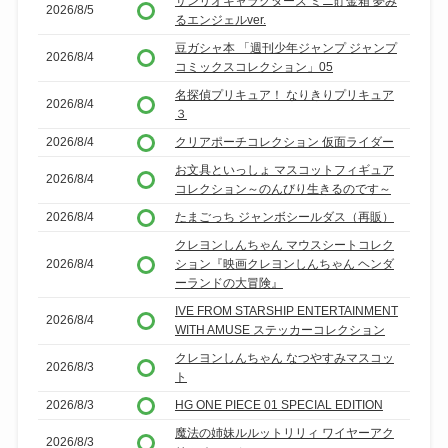
サンリオキャラクターズ ミニ貯金箱 夢み
2026/8/5
るエンジェルver.
豆ガシャ本 「週刊少年ジャンプ ジャンプ
2026/8/4
コミックスコレクション」05
名探偵プリキュア！ なりきりプリキュア
2026/8/4
３
2026/8/4
クリアポーチコレクション 仮面ライダー
お文具といっしょ マスコットフィギュア
2026/8/4
コレクション～のんびり生きるのです～
2026/8/4
たまごっち ジャンボシールダス（再販）
クレヨンしんちゃん マウスシートコレク
2026/8/4
ション『映画クレヨンしんちゃん ヘンダ
ーランドの大冒険』
IVE FROM STARSHIP ENTERTAINMENT
2026/8/4
WITH AMUSE ステッカーコレクション
クレヨンしんちゃん なつやすみマスコッ
2026/8/3
ト
2026/8/3
HG ONE PIECE 01 SPECIAL EDITION
魔法の姉妹ルルットリリィ ワイヤーアク
2026/8/3