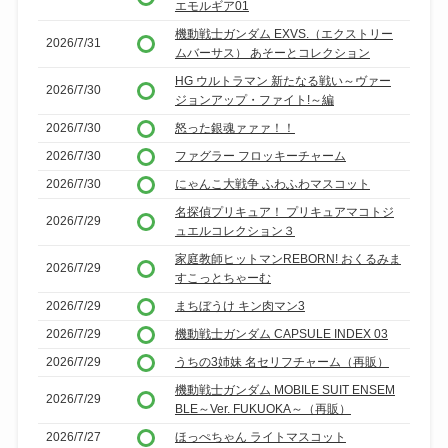
エモルギア01
機動戦士ガンダム EXVS.（エクストリー
2026/7/31
ムバーサス） あそーとコレクション
HG ウルトラマン 新たなる戦い～ヴァー
2026/7/30
ジョンアップ・ファイト!～編
2026/7/30
怒った銀魂ァァァ！！
2026/7/30
ファグラー フロッキーチャーム
2026/7/30
にゃんこ大戦争 ふわふわマスコット
名探偵プリキュア！ プリキュアマコトジ
2026/7/29
ュエルコレクション３
家庭教師ヒットマンREBORN! おくるみま
2026/7/29
すこっとちゃーむ
2026/7/29
まちぼうけ キン肉マン3
2026/7/29
機動戦士ガンダム CAPSULE INDEX 03
2026/7/29
うちの3姉妹 名セリフチャーム（再販）
機動戦士ガンダム MOBILE SUIT ENSEM
2026/7/29
BLE～Ver. FUKUOKA～（再販）
2026/7/27
ほっぺちゃん ライトマスコット