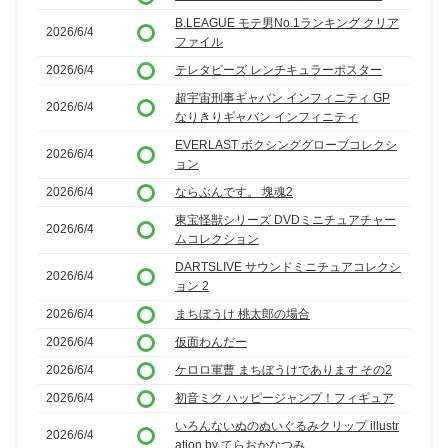
B.LEAGUE モテ男No.1ランキング クリア
2026/6/4
ファイル
2026/6/4
テレタビーズ レンチキュラーポスター
超宇宙刑事ギャバン インフィニティ GP
2026/6/4
なりきりギャバン インフィニティ
EVERLAST ボクシンググローブコレクシ
2026/6/4
ョン
2026/6/4
ならぶんです。 塊魂2
東宝怪獣シリーズ DVDミニチュアチャー
2026/6/4
ムコレクション
DARTSLIVE サウンドミニチュアコレクシ
2026/6/4
ョン 2
2026/6/4
まちぼうけ 桃太郎の場合
2026/6/4
仮面わんだー
2026/6/4
ケロロ軍曹 まちぼうけであります その2
2026/6/4
初音ミク ハッピージャンプ！フィギュア
いろんないぬのぬいぐるみクリップ illustr
2026/6/4
ation by てらおかなつみ