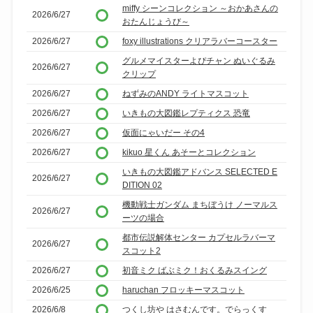
miffy シーンコレクション ～おかあさんの
2026/6/27
おたんじょうび～
2026/6/27
foxy illustrations クリアラバーコースター
グルメマイスターよぴチャン ぬいぐるみ
2026/6/27
クリップ
2026/6/27
ねずみのANDY ライトマスコット
2026/6/27
いきもの大図鑑レプティクス 恐竜
2026/6/27
仮面にゃいだー その4
2026/6/27
kikuo 星くん あそーとコレクション
いきもの大図鑑アドバンス SELECTED E
2026/6/27
DITION 02
機動戦士ガンダム まちぼうけ ノーマルス
2026/6/27
ーツの場合
都市伝説解体センター カプセルラバーマ
2026/6/27
スコット2
2026/6/27
初音ミク ばぶミク！おくるみスイング
2026/6/25
haruchan フロッキーマスコット
2026/6/8
つくし坊や はさむんです。でらっくす