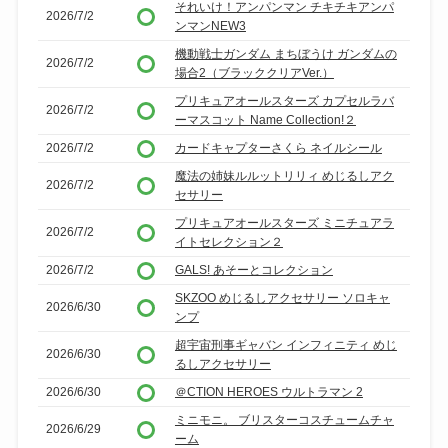
それいけ！アンパンマン チキチキアンパ
2026/7/2
ンマンNEW3
機動戦士ガンダム まちぼうけ ガンダムの
2026/7/2
場合2（ブラッククリアVer.）
プリキュアオールスターズ カプセルラバ
2026/7/2
ーマスコット Name Collection!２
2026/7/2
カードキャプターさくら ネイルシール
魔法の姉妹ルルットリリィ めじるしアク
2026/7/2
セサリー
プリキュアオールスターズ ミニチュアラ
2026/7/2
イトセレクション２
2026/7/2
GALS! あそーとコレクション
SKZOO めじるしアクセサリー ソロキャ
2026/6/30
ンプ
超宇宙刑事ギャバン インフィニティ めじ
2026/6/30
るしアクセサリー
2026/6/30
＠CTION HEROES ウルトラマン 2
ミニモニ。 ブリスターコスチュームチャ
2026/6/29
ーム