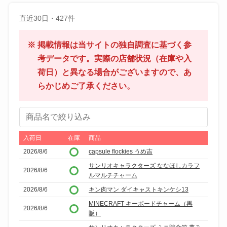
直近30日・427件
※ 掲載情報は当サイトの独自調査に基づく参
考データです。実際の店舗状況（在庫や入
荷日）と異なる場合がございますので、あ
らかじめご了承ください。
商
品
名
入荷日
在庫
商品
で
2026/8/6
capsule flockies うめ吉
絞
サンリオキャラクターズ ななほしカラフ
2026/8/6
り
ルマルチチャーム
込
2026/8/6
キン肉マン ダイキャストキンケシ13
み
MINECRAFT キーボードチャーム（再
2026/8/6
販）