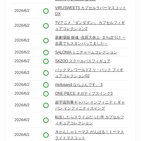
VIRUSWEETS カプセルラバーマスコット
2026/6/2
DX
TVアニメ『ダンダダン』 カプセルフィギ
2026/6/2
ュアコレクション2
新劇場版 銀魂 -吉原大炎上- まちぼうけ ～
2026/6/2
吉原でもスタンバってました～
2026/6/2
SALONIA ミニチャームコレクション
2026/6/2
SKZOO スクールバスフィギュア
パックマンワールド2 リ・パック フィギ
2026/6/2
ュアコレクション02
2026/6/2
mofusand ならぶんです。 3
2026/6/2
ONE PIECE ネガティブスイング3
超宇宙刑事ギャバン インフィニティ ギャ
2026/6/2
バン インフィニティスイング
転生したらスライムだった件 カプセルフ
2026/6/2
ィギュアコレクション
きかんしゃトーマス がんばる！トーマス
2026/6/2
ライトマスコット