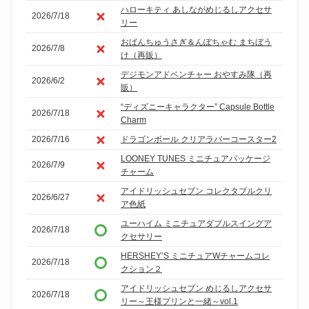
ハローキティ あしながめじるしアクセサ
2026/7/18
リー
おぱんちゅうさぎ＆んぽちゃむ まちぼう
2026/7/8
け（再販）
デジモンアドベンチャー おやすみ隊（再
2026/6/2
販）
“ディズニーキャラクター” Capsule Bottle
2026/7/18
Charm
2026/7/16
ドラゴンボール クリアラバーコースター2
LOONEY TUNES ミニチュアパッケージ
2026/7/9
チャーム
アイドリッシュセブン コレクタブルクリ
2026/6/27
ア色紙
ユーハイム ミニチュアダブルスイングア
2026/7/18
クセサリー
HERSHEY’S ミニチュアWチャームコレ
2026/7/18
クション２
アイドリッシュセブン めじるしアクセサ
2026/7/18
リー～王様プリンと一緒～vol.1