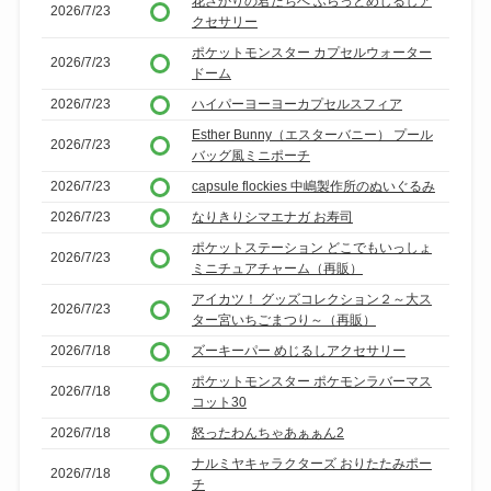
花ざかりの君たちへ ふらっとめじるしア
2026/7/23
クセサリー
ポケットモンスター カプセルウォーター
2026/7/23
ドーム
2026/7/23
ハイパーヨーヨーカプセルスフィア
Esther Bunny（エスターバニー） プール
2026/7/23
バッグ風ミニポーチ
2026/7/23
capsule flockies 中嶋製作所のぬいぐるみ
2026/7/23
なりきりシマエナガ お寿司
ポケットステーション どこでもいっしょ
2026/7/23
ミニチュアチャーム（再販）
アイカツ！ グッズコレクション２～大ス
2026/7/23
ター宮いちごまつり～（再販）
2026/7/18
ズーキーパー めじるしアクセサリー
ポケットモンスター ポケモンラバーマス
2026/7/18
コット30
2026/7/18
怒ったわんちゃあぁぁん2
ナルミヤキャラクターズ おりたたみポー
2026/7/18
チ