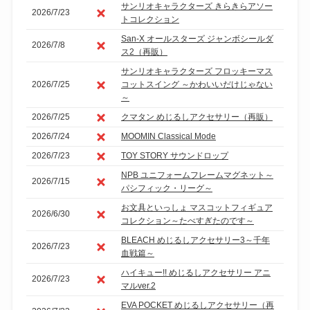
サンリオキャラクターズ きらきらアソー
2026/7/23
トコレクション
San-X オールスターズ ジャンボシールダ
2026/7/8
ス2（再販）
サンリオキャラクターズ フロッキーマス
2026/7/25
コットスイング ～かわいいだけじゃない
～
2026/7/25
クマタン めじるしアクセサリー（再販）
2026/7/24
MOOMIN Classical Mode
2026/7/23
TOY STORY サウンドロップ
NPB ユニフォームフレームマグネット～
2026/7/15
パシフィック・リーグ～
お文具といっしょ マスコットフィギュア
2026/6/30
コレクション～たべすぎたのです～
BLEACH めじるしアクセサリー3～千年
2026/7/23
血戦篇～
ハイキュー!! めじるしアクセサリー アニ
2026/7/23
マルver.2
EVA POCKET めじるしアクセサリー（再