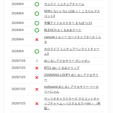
2026/6/4
サムライ ミニチュアチャーム
NHKいないいないばあっ！ ころりんマス
2026/6/4
コット3
2026/6/4
学園アイドルマスター まちぼうけ2
2026/6/4
BLEACH おくるみあそーと
capsuleトルソー カードキャプターさくら
2026/6/4
６
ホロライブ ミニチュアペンライトチャー
2026/6/4
ム5
2026/7/26
めじるしアクセサリー ガシャポン
2026/7/25
BT21 ぬいぐるみクリップ
ZANMANG LOOPY めじるしアクセサリ
2026/7/25
ー
mofusand めじるしアクセサリー ベーカ
2026/7/25
リーにゃん
サンリオキャラクターズ マスコットキャ
2026/7/25
ップチャーム～パステルカラーver.～（再
販）