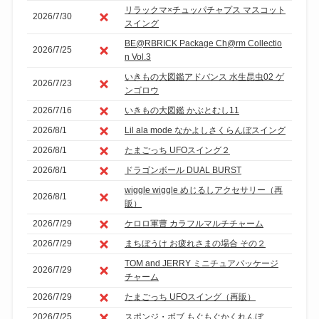
リラックマ×チュッパチャプス マスコット
2026/7/30
スイング
BE@RBRICK Package Ch@rm Collectio
2026/7/25
n Vol.3
いきもの大図鑑アドバンス 水生昆虫02 ゲ
2026/7/23
ンゴロウ
2026/7/16
いきもの大図鑑 かぶとむし11
2026/8/1
Lil ala mode なかよしさくらんぼスイング
2026/8/1
たまごっち UFOスイング２
2026/8/1
ドラゴンボール DUAL BURST
wiggle wiggle めじるしアクセサリー（再
2026/8/1
販）
2026/7/29
ケロロ軍曹 カラフルマルチチャーム
2026/7/29
まちぼうけ お疲れさまの場合 その２
TOM and JERRY ミニチュアパッケージ
2026/7/29
チャーム
2026/7/29
たまごっち UFOスイング（再販）
2026/7/25
スポンジ・ボブ もぐもぐかくれんぼ