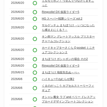
ミルモでポン！ つまんでつなげてますこ
2026/6/20
っと
2026/6/20
Ringcolle! DX 仮面ライダー5
2026/6/20
HG スーパー戦隊シリーズ vol.2
サルゲッチュ まちぼうけ －いつになった
2026/6/20
ら捕まえにくる？－
キン肉マン グレートマッスル ブリスター
2026/6/20
チャームコレクション
カードキャプターさくら Q posket ミニチ
2026/6/20
ュアコレクション２
2026/6/20
まちぼうけ ガシャポンの場合 その2
2026/6/20
Ringcolle! DX 仮面ライダー3
2026/6/15
まちぼうけ 地獄先生ぬ～べ～
2026/6/6
ハイキュー!! ねむらせ隊2
くまのがっこう カプセルストーリーフィ
2026/6/6
ギュア
オシャレ魔女 ラブ and ベリー ドレスアッ
2026/6/6
プカードデザインプレートコレクション