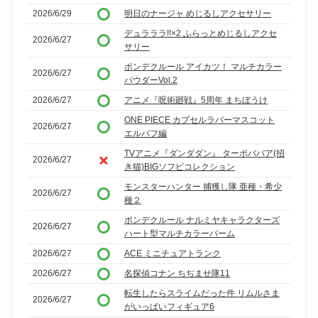
2026/6/29
明日のナージャ めじるしアクセサリー
デュラララ!!×2 ふらっとめじるしアクセ
2026/6/27
サリー
ポンデクルール アイカツ！ マルチカラー
2026/6/27
パウダーVol.2
2026/6/27
アニメ『呪術廻戦』5周年 まちぼうけ
ONE PIECE カプセルラバーマスコット
2026/6/27
エルバフ編
TVアニメ『ダンダダン』 ターボババア(招
2026/6/27
き猫)BIGソフビコレクション
モンスターハンター 捕獲し隊 亜種・希少
2026/6/27
種２
ポンデクルール ナルミヤキャラクターズ
2026/6/27
ハート型マルチカラーバーム
2026/6/27
ACE ミニチュアトランク
2026/6/27
名探偵コナン ちぢませ隊11
転生したらスライムだった件 リムルさま
2026/6/27
がいっぱいフィギュア6