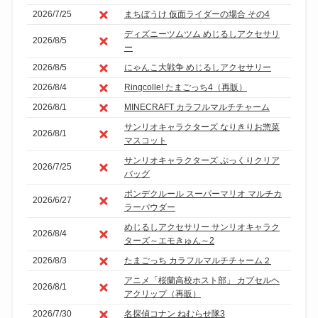
2026/7/25
まちぼうけ 仮面ライダーの場合 その4
ディズニーツムツム めじるしアクセサリ
2026/8/5
ー
2026/8/5
にゃんこ大戦争 めじるしアクセサリー
2026/8/4
Ringcolle! たまごっち4（再販）
2026/8/1
MINECRAFT カラフルマルチチャーム
サンリオキャラクターズ なりきりお惣菜
2026/8/1
マスコット
サンリオキャラクターズ ぷっくりクリア
2026/7/25
バッグ
ポンデクルール スーパーマリオ マルチカ
2026/6/27
ラーパウダー
めじるしアクセサリー サンリオキャラク
2026/8/4
ターズ～エモきゅん～2
2026/8/3
たまごっち カラフルマルチチャーム２
アニメ「桜蘭高校ホスト部」 カプセルヘ
2026/8/1
アクリップ（再販）
2026/7/30
名探偵コナン ねむらせ隊3