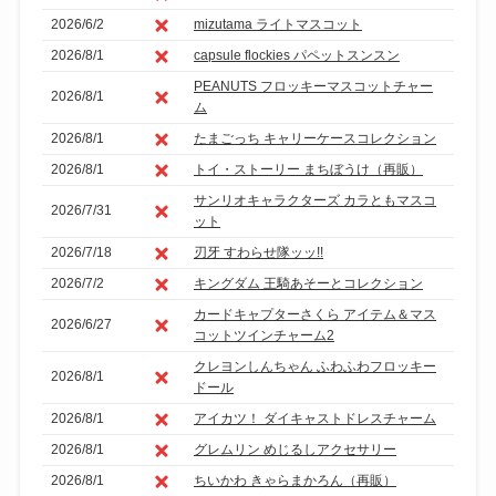
2026/6/2
mizutama ライトマスコット
2026/8/1
capsule flockies パペットスンスン
PEANUTS フロッキーマスコットチャー
2026/8/1
ム
2026/8/1
たまごっち キャリーケースコレクション
2026/8/1
トイ・ストーリー まちぼうけ（再販）
サンリオキャラクターズ カラともマスコ
2026/7/31
ット
2026/7/18
刃牙 すわらせ隊ッッ!!
2026/7/2
キングダム 王騎あそーとコレクション
カードキャプターさくら アイテム＆マス
2026/6/27
コットツインチャーム2
クレヨンしんちゃん ふわふわフロッキー
2026/8/1
ドール
2026/8/1
アイカツ！ ダイキャストドレスチャーム
2026/8/1
グレムリン めじるしアクセサリー
2026/8/1
ちいかわ きゃらまかろん（再販）