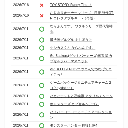
2026/7/16
TOY STORY Funny Time！
なりきりオーナーシリーズ - 日産 歴代GT-
2026/7/16
R コレクタブルキー -（再販）
ならぶんです。 ワタルシリーズ歴代龍神
2026/7/11
丸
2026/7/11
魔法陣グルグル まちぼうけ
2026/7/11
ケシカスくん ならぶんです。
GetBackers(ゲットバッカーズ)奪還屋 カ
2026/7/11
プセルラバーマスコット
APEX LEGENDS™ つまんでつなげてま
2026/7/11
すこっと
ゲームパッケージミニチュアチャーム２
2026/7/11
（Playstation）
2026/7/11
バカとテストと召喚獣 アクリルチャーム
2026/7/11
ホロスターズ カプセルヘアゴム
ハイパーヨーヨーミニチュアコレクショ
2026/7/11
ン
2026/7/11
モンスターハンター 捕獲し隊4