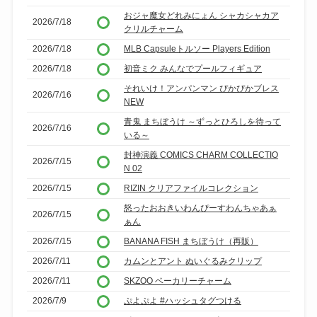
おジャ魔女どれみにょん シャカシャカア
2026/7/18
クリルチャーム
2026/7/18
MLB Capsuleトルソー Players Edition
2026/7/18
初音ミク みんなでプールフィギュア
それいけ！アンパンマン ぴかぴかブレス
2026/7/16
NEW
青鬼 まちぼうけ ～ずっとひろしを待って
2026/7/16
いる～
封神演義 COMICS CHARM COLLECTIO
2026/7/15
N 02
2026/7/15
RIZIN クリアファイルコレクション
怒ったおおきいわんぴーすわんちゃあぁ
2026/7/15
ぁん
2026/7/15
BANANA FISH まちぼうけ（再販）
2026/7/11
カムンとアント ぬいぐるみクリップ
2026/7/11
SKZOO ベーカリーチャーム
2026/7/9
ぷよぷよ #ハッシュタグつける