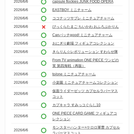
2026/6/6
capsule flockies JUNK FOOD OPERA
2026/6/6
EASTBOY ミニチャーム
2026/6/6
ココナッツサブレ ミニチュアチャーム
2026/6/6
びっくらたまご ちいかわ おふろぷかりん
2026/6/6
Canバッチgood! ミニチュアチャーム
2026/6/6
おにぎり劇場 フィギュアコレクション
2026/6/6
きらりん☆レボリューション すわらせ隊
From TV animation ONE PIECE ワンピの
2026/6/6
実 第四海戦（再販）
2026/6/6
to/one ミニチュアチャーム
2026/6/6
小楽園 ミニチュアチャームコレクション
仮面ライダーゼッツ カプセルラバーマス
2026/6/6
コット
2026/6/6
カプキャラ すみっコぐらし10
ONE PIECE CARD GAME フィギュアコ
2026/6/6
レクション
モンスターハンター×ケロロ軍曹 カプセル
2026/6/6
ラバーマスコット