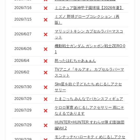
2026/7/16
ミニチュア阪神甲子園球場【2026年夏】
ミズノ 野球グローブコレクション（再
2026/7/15
販）
マリッジトキシン カプセルラバーマスコ
2026/6/27
ット
機動戦士ガンダム ガシャポン戦士ZERO 0
2026/6/26
1
2026/6/4
怒ったはむちゃあぁぁん
TVアニメ『キルアオ』 カプセルラバーマ
2026/6/2
スコット
Sky星を紡ぐ子どもたち めじるしアクセ
2026/7/30
サリー
2026/7/29
たまごっち みんなでバカンスフィギュア
ケロロ軍曹 めじるしアクセサリー 雨にそ
2026/7/29
なえるであります
HUNTER×HUNTER すわらせ隊 幻影旅団
2026/7/29
編Vol.2
モンチッチ×ハローキティ めじるしアクセ
2026/7/29