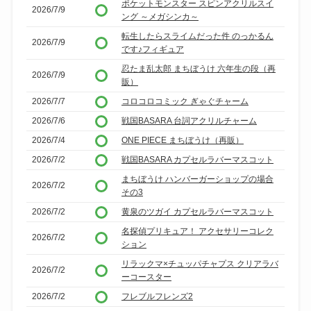
ポケットモンスター スピンアクリルスイ
2026/7/9
ング ～メガシンカ～
転生したらスライムだった件 のっかるん
2026/7/9
です♪フィギュア
忍たま乱太郎 まちぼうけ 六年生の段（再
2026/7/9
販）
2026/7/7
コロコロコミック ぎゃぐチャーム
2026/7/6
戦国BASARA 台詞アクリルチャーム
2026/7/4
ONE PIECE まちぼうけ（再販）
2026/7/2
戦国BASARA カプセルラバーマスコット
まちぼうけ ハンバーガーショップの場合
2026/7/2
その3
2026/7/2
黄泉のツガイ カプセルラバーマスコット
名探偵プリキュア！ アクセサリーコレク
2026/7/2
ション
リラックマ×チュッパチャプス クリアラバ
2026/7/2
ーコースター
2026/7/2
フレブルフレンズ2