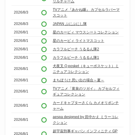
リルチャーム
TVアニメ『あかね噺』 カプセルラバーマ
2026/8/3
スコット
2026/8/3
JAPAN ぷにぷにし隊
2026/8/1
星のカービィ マウスシートコレクション
2026/8/1
星のカービィ ライトマスコット
2026/8/1
カラフルピーチ うるるん隊2
2026/8/1
カラフルピーチ うるるん隊1
犬夜叉 Q posket（キューポスケット）ミ
2026/8/1
ニチュアコレクション
2026/8/1
まちぼうけ 思い出の場合～夏～
TVアニメ「黄泉のツガイ」 カプセルフィ
2026/8/1
ギュアコレクション
カードキャプターさくら カメオリボンチ
2026/8/1
ャーム
aespa designed by 田中かえ ミラーコレ
2026/8/1
クション
超宇宙刑事ギャバン インフィニティ GP
2026/8/1