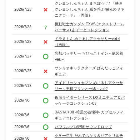
クレヨンしんちゃん まちぼうけ7 『映画
2026/7/23
クレヨンしんちゃん 嵐を呼ぶ 栄光のヤキ
ニクロード』（再販）
機動戦士ガンダム EXVS.(エクストリーム
2026/7/28
バーサス) あそーとコレクション
ドラえもん めじるしアクセサリーvol.4
2026/7/28
（再販）
忘却バッテリー ちびっこナイン～練習着
2026/7/27
Ver.～
サンリオキャラクターズ ぱんだっこフィ
2026/7/25
ギュア
アイドリッシュセブン めじるしアクセサ
2026/7/13
リー～王様プリンと一緒～vol.2
仮面ライダーシリーズ DXミニチュア＆パ
2026/7/6
ッケージコレクション03
BASTARD!! -暗黒の破壊神- カプセルフィ
2026/7/6
ギュアコレクション
2026/7/6
パワフルプロ野球 サウンドロップ
小学一年生 だれでもなりきりアクリルチ
2026/7/6