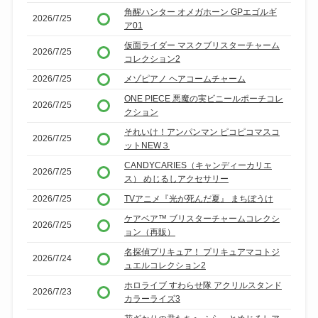
角醒ハンター オメガホーン GPエゴルギ
2026/7/25
ア01
仮面ライダー マスクブリスターチャーム
2026/7/25
コレクション2
2026/7/25
メゾピアノ ヘアコームチャーム
ONE PIECE 悪魔の実ビニールポーチコレ
2026/7/25
クション
それいけ！アンパンマン ピコピコマスコ
2026/7/25
ットNEW３
CANDYCARIES（キャンディーカリエ
2026/7/25
ス） めじるしアクセサリー
2026/7/25
TVアニメ『光が死んだ夏』 まちぼうけ
ケアベア™ ブリスターチャームコレクシ
2026/7/25
ョン（再販）
名探偵プリキュア！ プリキュアマコトジ
2026/7/24
ュエルコレクション2
ホロライブ すわらせ隊 アクリルスタンド
2026/7/23
カラーライズ3