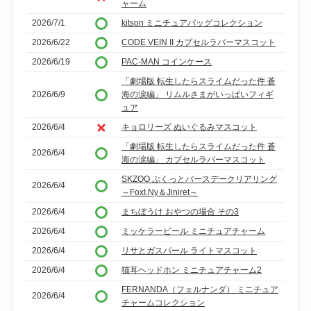
ャーム
2026/7/1
kitson ミニチュアバッグコレクション
2026/6/22
CODE VEIN II カプセルラバーマスコット
2026/6/19
PAC-MAN コインケース
「劇場版 転生したらスライムだった件 蒼
2026/6/9
海の涙編」 リムルさまがいっぱいフィギ
ュア
2026/6/4
キョロリーズ ぬいぐるみマスコット
「劇場版 転生したらスライムだった件 蒼
2026/6/4
海の涙編」 カプセルラバーマスコット
SKZOO ぷくっとバースデークリアリング
2026/6/4
～FoxI.Ny＆Jiniret～
2026/6/4
まちぼうけ おやつの場合 その3
2026/6/4
ミッケラービール ミニチュアチャーム
2026/6/4
リサとガスパール ライトマスコット
2026/6/4
猫耳ヘッドホン ミニチュアチャーム2
FERNANDA（フェルナンダ） ミニチュア
2026/6/4
チャームコレクション