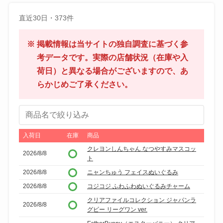
直近30日・373件
※ 掲載情報は当サイトの独自調査に基づく参
考データです。実際の店舗状況（在庫や入
荷日）と異なる場合がございますので、あ
らかじめご了承ください。
商
品
名
入荷日
在庫
商品
で
クレヨンしんちゃん なつやすみマスコッ
2026/8/8
ト
絞
り
2026/8/8
ニャンちゅう フェイスぬいぐるみ
込
2026/8/8
コジコジ ふわふわぬいぐるみチャーム
み
クリアファイルコレクション ジャパンラ
2026/8/8
グビー リーグワン ver.