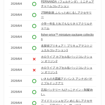
FERNANDA（フェルナンダ） ミニチュア
2026/6/4
チャームコレクション
JTB時刻表 ふらっとめじるしアクセサリ
2026/6/4
ー
小学一年生 だれでもなりきりアクリルチ
2026/6/4
ャーム
fisher-price™ miniature package collectio
2026/6/4
n
名探偵プリキュア！ プリキュアマコトジ
2026/6/4
ュエルコレクション1
ホロライブ カプセル缶バッジコレクショ
2026/6/4
ン オリジン2
ホロライブ カプセル缶バッジコレクショ
2026/6/4
ン オリジン1
いきもの大図鑑アドバンス アシナガバチ
2026/6/4
とブルドックアリ
忘却バッテリー ちびっこナイン～制服Ve
2026/6/4
r.～
アイドリッシュセブン めじるしアクセサ
2026/6/4