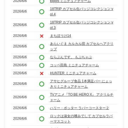
2026/6/6
kippis ミニチュアチャーム
18TRIP カプセル缶バッジコレクション v
2026/6/6
ol.4
18TRIP カプセル缶バッジコレクション v
2026/6/6
ol.3
2026/6/6
まちぼうけ14
あらいぐま カルカル団 カプセルヘアクリ
2026/6/6
ップ
2026/6/6
ならぶんです。 もぷちゃぷ
2026/6/6
コッペ田島 ミニチュアチャーム
2026/6/6
HUNTER ミニチュアチャーム
アサヒグループ食品 1本満足バー にょっ
2026/6/6
きりミニチュアチャーム
TVアニメ『TO BE HERO X』 アクリルチ
2026/6/6
ャーム
2026/6/6
ハリー・ポッター ラバーコースター２
ロックは淑女の嗜みでして カプセルラバ
2026/6/6
ーマスコット