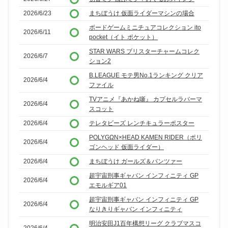
2026/6/23
まちぼうけ 仮面ライダーマシンの場合
ボードゲームミニチュアコレクション ito
2026/6/11
pocket（イト ポケット）
STAR WARS ブリスターチャームコレク
2026/6/7
ション2
B.LEAGUE モテ男No.1ランキング クリア
2026/6/4
ファイル
TVアニメ『あかね噺』 カプセルラバーマ
2026/6/4
スコット
2026/6/4
テレタビーズ レンチキュラーポスター
POLYGΩN×HEAD KAMEN RIDER（ポリ
2026/6/4
ゴンヘッド 仮面ライダー）
2026/6/4
まちぼうけ ガールズ＆パンツァー
超宇宙刑事ギャバン インフィニティ GP
2026/6/4
エモルギア01
超宇宙刑事ギャバン インフィニティ GP
2026/6/4
なりきりギャバン インフィニティ
明治安田J1百年構想リーグ クラブマスコ