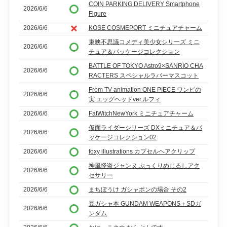
COIN PARKING DELIVERY Smartphone
2026/6/6
Figure
2026/6/6
KOSE COSMEPORT ミニチュアチャーム
東映不思議コメディ美少女シリーズ ミニ
2026/6/6
チュア＆パッケージコレクション
BATTLE OF TOKYO Astro9×SANRIO CHA
2026/6/6
RACTERS スペシャルラバーマスコット
From TV animation ONE PIECE ワンピの
2026/6/6
実 エッグヘッドver.ルフィ
2026/6/6
FatWitchNewYork ミニチュアチャーム
仮面ライダーシリーズ DXミニチュア＆パ
2026/6/6
ッケージコレクション02
2026/6/6
foxy illustrations カプセルヘアクリップ
神風怪盗ジャンヌ ぷっくりめじるしアク
2026/6/6
セサリー
2026/6/6
まちぼうけ ガシャポンの場合 その2
豆ガシャ本 GUNDAM WEAPONS＋SDガ
2026/6/6
ンダム