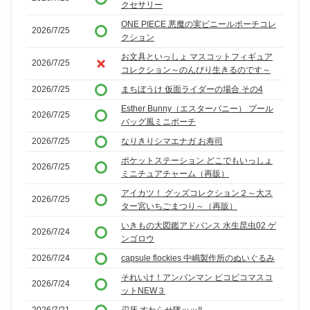
クセサリー
ONE PIECE 悪魔の実ビニールポーチコレ
2026/7/25
クション
お文具といっしょ マスコットフィギュア
2026/7/25
コレクション～のんびり生きるのです～
2026/7/25
まちぼうけ 仮面ライダーの場合 その4
Esther Bunny（エスターバニー） プール
2026/7/25
バッグ風ミニポーチ
2026/7/25
なりきりシマエナガ お寿司
ポケットステーション どこでもいっしょ
2026/7/25
ミニチュアチャーム（再販）
アイカツ！ グッズコレクション２～大ス
2026/7/25
ター宮いちごまつり～（再販）
いきもの大図鑑アドバンス 水生昆虫02 ゲ
2026/7/24
ンゴロウ
2026/7/24
capsule flockies 中嶋製作所のぬいぐるみ
それいけ！アンパンマン ピコピコマスコ
2026/7/24
ットNEW３