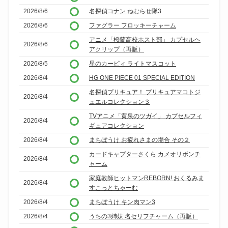
2026/8/6
名探偵コナン ねむらせ隊3
2026/8/6
ファグラー フロッキーチャーム
アニメ「桜蘭高校ホスト部」 カプセルヘ
2026/8/6
アクリップ（再販）
2026/8/5
星のカービィ ライトマスコット
2026/8/4
HG ONE PIECE 01 SPECIAL EDITION
名探偵プリキュア！ プリキュアマコトジ
2026/8/4
ュエルコレクション３
TVアニメ「黄泉のツガイ」 カプセルフィ
2026/8/4
ギュアコレクション
2026/8/4
まちぼうけ お疲れさまの場合 その２
カードキャプターさくら カメオリボンチ
2026/8/4
ャーム
家庭教師ヒットマンREBORN! おくるみま
2026/8/4
すこっとちゃーむ
2026/8/4
まちぼうけ キン肉マン3
2026/8/4
うちの3姉妹 名セリフチャーム（再販）