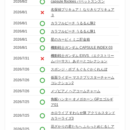
2026/8/2
capsule flockies パペットスンスン
名探偵プリキュア！ なりきりプリキュア
2026/8/1
３
2026/8/1
カラフルピーチ うるるん隊2
2026/8/1
カラフルピーチ うるるん隊1
2026/8/1
星のカービィ ミニ貯金箱
2026/8/1
機動戦士ガンダム CAPSULE INDEX 03
機動戦士ガンダム EXVS.（エクストリー
2026/7/31
ムバーサス） あそーとコレクション
2026/7/26
スポンジ・ボブ もぐもぐかくれんぼ
仮面ライダー マスクブリスターチャーム
2026/7/26
コレクション2
2026/7/26
メゾピアノ ヘアコームチャーム
角醒ハンター オメガホーン GPエゴルギ
2026/7/25
ア01
ホロライブ すわらせ隊 アクリルスタンド
2026/7/25
カラーライズ3
花ざかりの君たちへ ふらっとめじるしア
2026/7/25