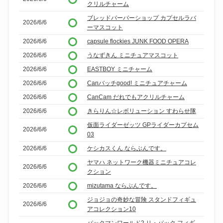
クリルチャーム
ブレッドバーバーショップ カプセルラバ
2026/6/6
ーマスコット
2026/6/6
capsule flockies JUNK FOOD OPERA
2026/6/6
うなずきん ミニチュアマスコット
2026/6/6
EASTBOY ミニチャーム
2026/6/6
Canバッチgood! ミニチュアチャーム
2026/6/6
CanCam だれでもアクリルチャーム
2026/6/6
きらりん☆レボリューション すわらせ隊
仮面ライダーゼッツ GPライダーカプセム
2026/6/6
03
2026/6/6
ケシカスくん ならぶんです。
ヤマハ ネットワーク機器ミニチュアコレ
2026/6/6
クション
2026/6/6
mizutama ならぶんです。
ジョジョの奇妙な冒険 スタンドフィギュ
2026/6/6
アコレクション10