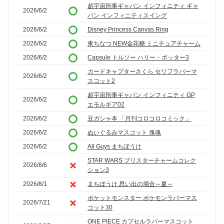
超宇宙刑事ギャバン インフィニティ ギャ
2026/6/2
バン インフィニティスイング
2026/6/2
Disney Princess Canvas Ring
2026/6/2
東ちなつ NEW金花糖 ミニチュアチャーム
2026/6/2
Capsule トルソー ハリー・ポッター3
カードキャプターさくら セリフラバーマ
2026/6/2
スコット2
超宇宙刑事ギャバン インフィニティ GP
2026/6/2
エモルギア02
2026/6/2
豆ガシャ本 「月刊コロコロコミック」
2026/6/2
ぬいぐるみマスコット 塊魂
2026/6/2
All Guys まちぼうけ
STAR WARS ブリスターチャームコレク
2026/8/6
ション3
2026/8/1
まちぼうけ 思い出の場合～夏～
ポケットモンスター ポケモンラバーマス
2026/7/21
コット30
ONE PIECE カプセルラバーマスコット