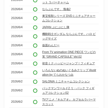
2026/6/4
ット ラバーチャーム
2026/6/4
ならぶんです。 塊魂2
東宝怪獣シリーズ DVDミニチュアチャー
2026/6/4
ムコレクション
2026/6/4
JAPAN ぷにぷにし隊
機動戦士ガンダム ならぶんです。ハロ ビ
2026/6/4
ッグサイズ
2026/6/4
仮面わんだー
From TV animation ONE PIECE ワンピの
2026/6/4
実 “GRAND CAPSULE” Vol.02
2026/6/4
初音ミク ハッピージャンプ！フィギュア
いろんないぬのぬいぐるみクリップ illustr
2026/6/4
ation by てらおかなつみ
2026/6/2
SALONIA ミニチャームコレクション
パックマンワールド2 リ・パック フィギ
2026/6/2
ュアコレクション02
TVアニメ『キルアオ』 カプセルラバーマ
2026/6/2
スコット