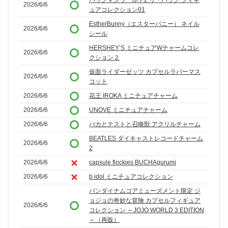
パックマンワールド2 リ・パック フィギ
2026/6/6
ュアコレクション01
EstherBunny（エスターバニー） ネイル
2026/6/6
シール
HERSHEY’S ミニチュアWチャームコレ
2026/6/6
クション２
仮面ライダーゼッツ カプセルラバーマス
2026/6/6
コット
2026/6/6
花王 IROKA ミニチュアチャーム
2026/6/6
UNOVE ミニチュアチャーム
2026/6/6
バカとテストと召喚獣 アクリルチャーム
BEATLES ダイキャストレコードチャーム
2026/6/6
2
2026/6/6
capsule flockies BUCHAgurumi
2026/6/6
b idol ミニチュアコレクション
バンダイナムコアミューズメント限定 ジ
ョジョの奇妙な冒険 カプセルフィギュア
2026/6/6
コレクション ～JOJO WORLD 3 EDITION
～（再販）