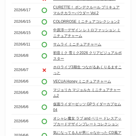
CURETTE！ ポンデクルール プリキュア
2026/6/17
マルチカラーパウダー Vol.2
2026/6/15
COLORROSE ミニチュアコレクション2
中原淳一デザイン レトロファッション ミ
2026/6/15
ニチュアチャーム
2026/6/11
サムライ ミニチュアチャーム
初音ミク 雪ミク2026 クリアビジュアルポ
2026/6/8
スター
ホロライブ3期生 つながるあくりるますこ
2026/6/7
っと
2026/6/6
VECUA Honey ミニチュアチャーム
マジョリカ マジョルカ ミニチュアチャー
2026/6/6
ム2
仮面ライダーゼッツ GPライダーカプセム
2026/6/6
04
オシャレ魔女 ラブ and ベリー ドレスアッ
2026/6/6
プカードデザインプレートコレクション
気になってる人が男じゃなかった CD風ア
2026/6/6