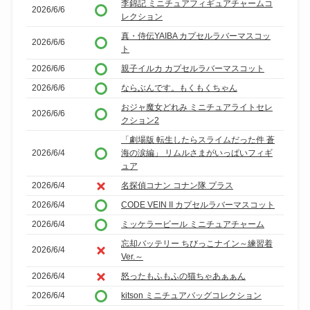
李錦記 ミニチュアフィギュアチャームコ
2026/6/6
レクション
真・侍伝YAIBA カプセルラバーマスコッ
2026/6/6
ト
2026/6/6
親子イルカ カプセルラバーマスコット
2026/6/6
ならぶんです。もくもくちゃん
おジャ魔女どれみ ミニチュアライトセレ
2026/6/6
クション2
「劇場版 転生したらスライムだった件 蒼
2026/6/4
海の涙編」 リムルさまがいっぱいフィギ
ュア
2026/6/4
名探偵コナン コナン隊 プラス
2026/6/4
CODE VEIN II カプセルラバーマスコット
2026/6/4
ミッケラービール ミニチュアチャーム
忘却バッテリー ちびっこナイン～練習着
2026/6/4
Ver.～
2026/6/4
怒ったもふもふの猫ちゃあぁぁん
2026/6/4
kitson ミニチュアバッグコレクション