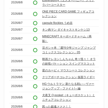
EstherBunny（エスターバニー） クリア
2026/8/8
ラバーコースター
ONE PIECE CARD GAME フィギュアコ
2026/8/8
レクション
2026/8/7
capsule flockies うめ吉
2026/8/7
キン肉マン ダイキャストキンケシ13
MINECRAFT キーボードチャーム（再
2026/8/7
販）
豆ガシャ本 「週刊少年ジャンプ ジャンプ
2026/8/6
コミックスコレクション」05
映画クレヨンしんちゃん 奇々怪々！ オラ
2026/8/6
の妖怪バケ～ション スイングマスコット
2026/8/6
星のカービィ マウスシートコレクション
2026/8/6
クリアポーチコレクション 仮面ライダー
HG ウルトラマン 新たなる戦い～ヴァー
2026/8/6
ジョンアップ・ファイト!～編
犬夜叉 Q posket（キューポスケット）ミ
2026/8/6
ニチュアコレクション
2026/8/6
怒った銀魂ァァァ！！