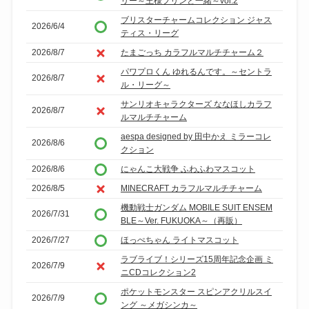
リー～王様プリンと一緒～vol.2
ブリスターチャームコレクション ジャス
2026/6/4
ティス・リーグ
2026/8/7
たまごっち カラフルマルチチャーム２
パワプロくん ゆれるんです。～セントラ
2026/8/7
ル・リーグ～
サンリオキャラクターズ ななほしカラフ
2026/8/7
ルマルチチャーム
aespa designed by 田中かえ ミラーコレ
2026/8/6
クション
2026/8/6
にゃんこ大戦争 ふわふわマスコット
2026/8/5
MINECRAFT カラフルマルチチャーム
機動戦士ガンダム MOBILE SUIT ENSEM
2026/7/31
BLE～Ver. FUKUOKA～（再販）
2026/7/27
ほっぺちゃん ライトマスコット
ラブライブ！シリーズ15周年記念企画 ミ
2026/7/9
ニCDコレクション2
ポケットモンスター スピンアクリルスイ
2026/7/9
ング ～メガシンカ～