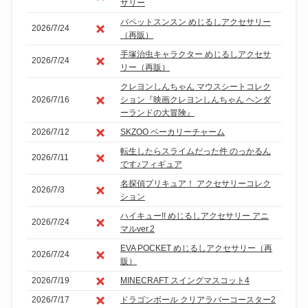
サリー
パペットスンスン めじるしアクセサリー
2026/7/24
（再販）
手塚治虫キャラクター めじるしアクセサ
2026/7/24
リー（再販）
クレヨンしんちゃん マウスシートコレク
2026/7/16
ション『映画クレヨンしんちゃん ヘンダ
ーランドの大冒険』
2026/7/12
SKZOO ベーカリーチャーム
転生したらスライムだった件 のっかるん
2026/7/11
です♪フィギュア
名探偵プリキュア！ アクセサリーコレク
2026/7/3
ション
ハイキュー!! めじるしアクセサリー アニ
2026/7/24
マルver.2
EVA POCKET めじるしアクセサリー（再
2026/7/24
販）
2026/7/19
MINECRAFT スイングマスコット4
2026/7/17
ドラゴンボール クリアラバーコースター2