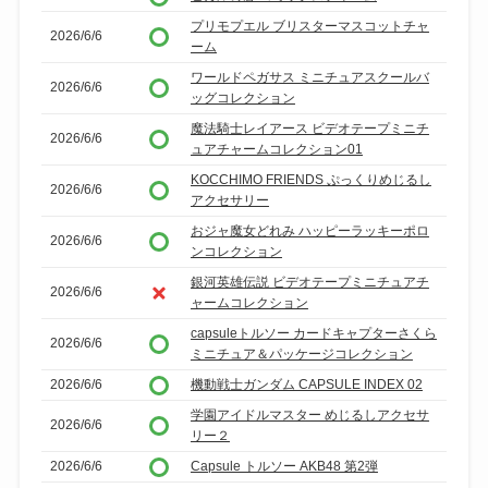
プリモプエル ブリスターマスコットチャ
2026/6/6
ーム
ワールドペガサス ミニチュアスクールバ
2026/6/6
ッグコレクション
魔法騎士レイアース ビデオテープミニチ
2026/6/6
ュアチャームコレクション01
KOCCHIMO FRIENDS ぷっくりめじるし
2026/6/6
アクセサリー
おジャ魔女どれみ ハッピーラッキーポロ
2026/6/6
ンコレクション
銀河英雄伝説 ビデオテープミニチュアチ
2026/6/6
ャームコレクション
capsuleトルソー カードキャプターさくら
2026/6/6
ミニチュア＆パッケージコレクション
2026/6/6
機動戦士ガンダム CAPSULE INDEX 02
学園アイドルマスター めじるしアクセサ
2026/6/6
リー２
2026/6/6
Capsule トルソー AKB48 第2弾