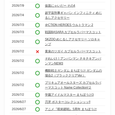
2026/7/9
仮面にゃいだー その4
超宇宙刑事ギャバン インフィニティ めじ
2026/7/4
るしアクセサリー
2026/7/3
＠CTION HEROES ウルトラマン 2
2026/7/3
戦国BASARA カプセルラバーマスコット
SKZOO めじるしアクセサリー ソロキャ
2026/7/2
ンプ
2026/7/2
黄泉のツガイ カプセルラバーマスコット
それいけ！アンパンマン チキチキアンパ
2026/7/2
ンマンNEW3
機動戦士ガンダム まちぼうけ ガンダムの
2026/7/2
場合2（ブラッククリアVer.）
プリキュアオールスターズ カプセルラバ
2026/7/2
ーマスコット Name Collection!２
2026/7/2
学園アイドルマスター まちぼうけ3
2026/6/27
刃牙 ポスターコレクションッッ!!
2026/6/27
アニメ『呪術廻戦』5周年 まちぼうけ