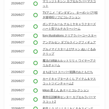
マリッジトキシン カプセルラバーマスコ
2026/6/27
ット
TVアニメ『ダンダダン』 ターボババア(招
2026/6/27
き猫)BIGソフビコレクション
ポンデクルール ナルミヤキャラクターズ
2026/6/27
ハート型マルチカラーバーム
2026/6/27
foxy illustrations クリアラバーコースター
2026/6/27
アンデルセン ダブルスイングフィギュア
グルメマイスターよぴチャン ぬいぐるみ
2026/6/27
クリップ
魔法の姉妹ルルットリリィ ワイヤーアク
2026/6/27
リルチャーム
2026/6/27
まちぼうけ スーパー戦隊のおともだち
カードキャプターさくら アイテム＆マス
2026/6/27
コットツインチャーム2
2026/6/27
kikuo 星くん あそーとコレクション
都市伝説解体センター カプセルラバーマ
2026/6/27
スコット2
2026/6/27
初音ミク ばぶミク！おくるみスイング