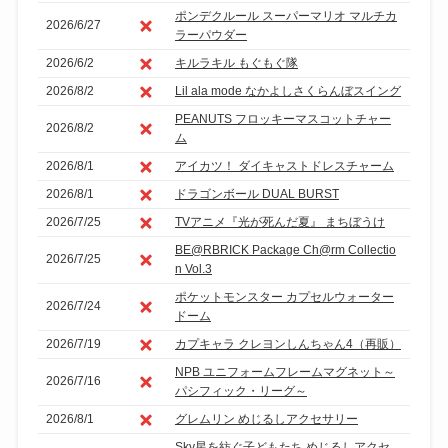
ポンデクルール スーパーマリオ マルチカ
2026/6/27
ラーパウダー
2026/6/2
キルラキル もぐもぐ隊
2026/8/2
Lil ala mode なかよしさくらんぼスイング
PEANUTS フロッキーマスコットチャー
2026/8/2
ム
2026/8/1
アイカツ！ ダイキャストドレスチャーム
2026/8/1
ドラゴンボール DUAL BURST
2026/7/25
TVアニメ『光が死んだ夏』 まちぼうけ
BE@RBRICK Package Ch@rm Collectio
2026/7/25
n Vol.3
ポケットモンスター カプセルウォーター
2026/7/24
ドーム
2026/7/19
カプキャラ クレヨンしんちゃん4（再販）
NPB ユニフォームフレームマグネット～
2026/7/16
パシフィック・リーグ～
2026/8/1
グレムリン めじるしアクセサリー
Sky星を紡ぐ子どもたち めじるしアクセ