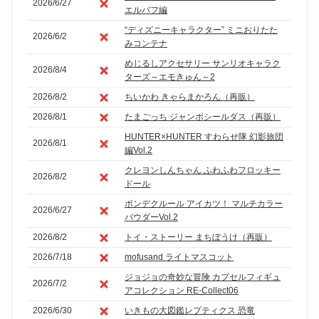
2026/6/27
エルバフ編
“ディズニーキャラクター” ミニおりたた
2026/6/2
みコンテナ
めじるしアクセサリー サンリオキャラク
2026/8/4
ターズ～エモきゅん～2
2026/8/2
ちいかわ きゃらまかろん（再販）
2026/8/1
たまごっち ジャンボシールダス（再販）
HUNTER×HUNTER すわらせ隊 幻影旅団
2026/8/1
編Vol.2
クレヨンしんちゃん ふわふわフロッキー
2026/8/2
ドール
ポンデクルール アイカツ！ マルチカラー
2026/6/27
パウダーVol.2
2026/8/2
トイ・ストーリー まちぼうけ（再販）
2026/7/18
mofusand ライトマスコット
ジョジョの奇妙な冒険 カプセルフィギュ
2026/7/2
アコレクション RE-Collect06
2026/6/30
いきもの大図鑑レプティクス 恐竜