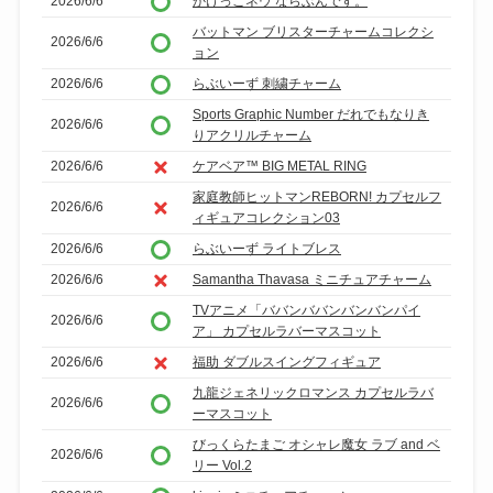
2026/6/6
かけっこネウ ならぶんです。
バットマン ブリスターチャームコレクシ
2026/6/6
ョン
2026/6/6
らぶいーず 刺繍チャーム
Sports Graphic Number だれでもなりき
2026/6/6
りアクリルチャーム
2026/6/6
ケアベア™ BIG METAL RING
家庭教師ヒットマンREBORN! カプセルフ
2026/6/6
ィギュアコレクション03
2026/6/6
らぶいーず ライトブレス
2026/6/6
Samantha Thavasa ミニチュアチャーム
TVアニメ「ババンババンバンバンパイ
2026/6/6
ア」 カプセルラバーマスコット
2026/6/6
福助 ダブルスイングフィギュア
九龍ジェネリックロマンス カプセルラバ
2026/6/6
ーマスコット
びっくらたまご オシャレ魔女 ラブ and ベ
2026/6/6
リー Vol.2