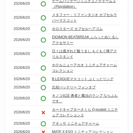
ゲームパッケージミニチュアチャーム２
2026/6/20
（Playstation）
メタファー：リファンタジオ カプセルラ
2026/6/20
バーマスコット
2026/6/20
ホロスターズ カプセルヘアゴム
DIGIMON BEATBREAK ふらっとめじるし
2026/6/20
アクセサリー
日々は過ぎれど飯うまし もぐもぐ隊アク
2026/6/20
リルスタンド
ホテルニューアカオ ミニチュアチャーム
2026/6/20
コレクション
2026/6/20
B.LEAGUEマスコット ぷくっとリング
2026/6/20
忘却バッテリー フォンタブ
キノコ伝説 勇者と魔法のランプ ならぶん
2026/6/20
です。
カードキャプターさくら Q posket ミニチ
2026/6/20
ュアコレクション２
2026/6/20
アネッサ ミニチュアチャーム
2026/6/20
MATE X EVO ミニチュアコレクション