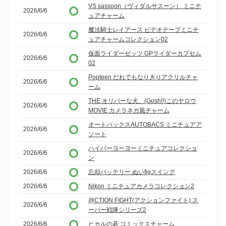
VS sassoon（ヴィダルサスーン） ミニチ
2026/6/6
ュアチャーム
魔法騎士レイアース ビデオテープミニチ
2026/6/6
ュアチャームコレクション02
仮面ライダーゼッツ GPライダーカプセム
2026/6/6
02
Popteen だれでもなりきりアクリルチャ
2026/6/6
ーム
THE オリバーな犬、(Gosh!!)このヤロウ
2026/6/6
MOVIE カメラネガ風チャーム
オートバックスAUTOBACS ミニチュアア
2026/6/6
ソート
ハイパーヨーヨーミニチュアコレクショ
2026/6/6
ン
2026/6/6
忘却バッテリー ぬいfigスイング
2026/6/6
Nikon ミニチュアカメラコレクション2
@CTION FIGHT(アクションファイト) ス
2026/6/6
ーパー戦隊シリーズ2
2026/6/6
ヒカルの碁 コミックスチャーム