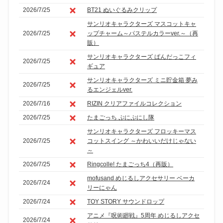
2026/7/25
BT21 ぬいぐるみクリップ
サンリオキャラクターズ マスコットキャ
2026/7/25
ップチャーム～パステルカラーver.～（再
販）
サンリオキャラクターズ ぱんだっこフィ
2026/7/25
ギュア
サンリオキャラクターズ ミニ貯金箱 夢み
2026/7/25
るエンジェルver.
2026/7/16
RIZIN クリアファイルコレクション
2026/7/25
たまごっち ぷにぷにし隊
サンリオキャラクターズ フロッキーマス
2026/7/25
コットスイング ～かわいいだけじゃない
～
2026/7/25
Ringcolle! たまごっち4（再販）
mofusand めじるしアクセサリー ベーカ
2026/7/24
リーにゃん
2026/7/24
TOY STORY サウンドロップ
アニメ『呪術廻戦』5周年 めじるしアクセ
2026/7/24