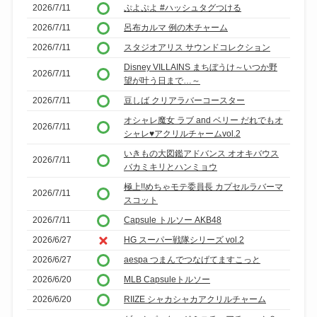
2026/7/11
ぷよぷよ #ハッシュタグつける
2026/7/11
呂布カルマ 例の木チャーム
2026/7/11
スタジオアリス サウンドコレクション
Disney VILLAINS まちぼうけ～いつか野
2026/7/11
望が叶う日まで…～
2026/7/11
豆しば クリアラバーコースター
オシャレ魔女 ラブ and ベリー だれでもオ
2026/7/11
シャレ♥アクリルチャームvol.2
いきもの大図鑑アドバンス オオキバウス
2026/7/11
バカミキリとハンミョウ
極上!!めちゃモテ委員長 カプセルラバーマ
2026/7/11
スコット
2026/7/11
Capsule トルソー AKB48
2026/6/27
HG スーパー戦隊シリーズ vol.2
2026/6/27
aespa つまんでつなげてますこっと
2026/6/20
MLB Capsuleトルソー
2026/6/20
RIIZE シャカシャカアクリルチャーム