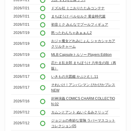
2026/7/21
刃牙 すわらせ隊ッッ!!
2026/7/21
ドズル社 ミニおりたたみコンテナ
2026/7/21
まちぼうけ ベルセルク 黄金時代篇
2026/7/21
初音ミク みんなでプールフィギュア
2026/7/19
怒ったわんちゃあぁぁん2
おジャ魔女どれみにょん シャカシャカア
2026/7/19
クリルチャーム
2026/7/19
MLB Capsuleトルソー Players Edition
忍たま乱太郎 まちぼうけ 六年生の段（再
2026/7/18
販）
2026/7/17
いきもの大図鑑 かぶとむし11
それいけ！アンパンマン ぴかぴかブレス
2026/7/17
NEW
封神演義 COMICS CHARM COLLECTIO
2026/7/16
N 02
2026/7/12
カムンとアント ぬいぐるみクリップ
ジョジョの奇妙な冒険 ラバーマスコット
2026/7/12
コレクション05