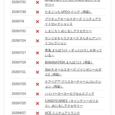
2026/7/31
サリー
2026/7/30
たまごっち UFOスイング（再販）
プリキュアオールスターズ ミニチュアラ
2026/7/4
イトセレクション２
2026/7/31
しまじろう めじるしアクセサリー
サンリオキャラクターズ きらきらアソー
2026/7/24
トコレクション
青鬼 まちぼうけ ～ずっとひろしを待って
2026/7/17
いる～
2026/7/16
BANANA FISH まちぼうけ（再販）
San-X オールスターズ ジャンボシールダ
2026/7/11
ス2（再販）
ケアベア™ ブリスターチャームコレクシ
2026/7/25
ョン（再販）
2026/7/24
ハイパーヨーヨーカプセルスフィア
CANDYCARIES（キャンディーカリエ
2026/7/25
ス） めじるしアクセサリー
2026/6/27
ACE ミニチュアトランク