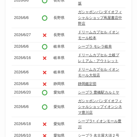
2026/6/6
長野県
坂
ガシャポンバンダイオフィ
2026/6/6
長野県
シャルショップ蔦屋書店中
野店
ドリームカプセル イオン
2026/6/27
長野県
モール松本
2026/6/6
岐阜県
シープラ モレラ岐阜
ドリームカプセル 土岐プ
2026/6/16
岐阜県
レミアム・アウトレット
ドリームカプセル イオン
2026/6/6
岐阜県
モール大垣店
2026/6/6
静岡県
静岡鑑定団
2026/6/20
愛知県
シープラ 豊橋駅カルミヤ
ガシャポンバンダイオフィ
2026/6/6
愛知県
シャルショップイオンシネ
マ豊川店
シープラ+ イオンモール豊
2026/6/18
愛知県
川
2026/6/10
愛知県
シープラ 名古屋大須２号