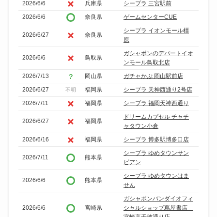
2026/6/6
兵庫県
シープラ 三宮駅前
2026/6/6
奈良県
ゲームセンターCUE
シープラ イオンモール橿
2026/6/27
奈良県
原
ガシャポンのデパートイオ
2026/6/6
鳥取県
ンモール鳥取北店
2026/7/13
岡山県
ガチャかぷ 岡山駅前店
2026/6/27
福岡県
シープラ 天神西通り2号店
不明
2026/7/11
福岡県
シープラ 福岡天神西通り
ドリームカプセル チャチ
2026/6/27
福岡県
ャタウン小倉
2026/6/16
福岡県
シープラ 博多駅博多口店
シープラ ゆめタウンサン
2026/7/11
熊本県
ピアン
シープラ ゆめタウンはま
2026/6/6
熊本県
せん
ガシャポンバンダイオフィ
2026/6/6
宮崎県
シャルショップ蔦屋書店
宮崎高千穂通り店