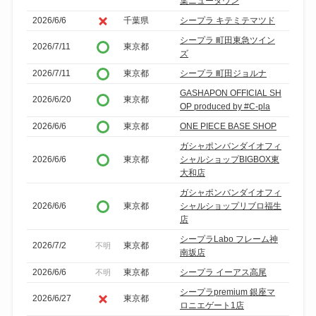
葉ニュータウン
2026/6/6
千葉県
シープラ キテミテマツド
シープラ 町田東急ツイン
2026/7/11
東京都
ズ
2026/7/11
東京都
シープラ 町田ジョルナ
GASHAPON OFFICIAL SH
2026/6/20
東京都
OP produced by #C-pla
2026/6/6
東京都
ONE PIECE BASE SHOP
ガシャポンバンダイオフィ
2026/6/6
東京都
シャルショップBIGBOX東
大和店
ガシャポンバンダイオフィ
2026/6/6
東京都
シャルショップリブロ福生
店
シープラLabo フレーム神
2026/7/2
東京都
不明
南坂店
2026/6/6
東京都
シープラ イーアス高尾
不明
シープラpremium 銀座マ
2026/6/27
東京都
ロニエゲート1店