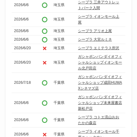
シープラ 三井アウトレッ
2026/6/6
埼玉県
トパーク入間
シープラ イオンモール上
2026/6/6
埼玉県
尾
2026/6/6
埼玉県
シープラ アリオ上尾
2026/6/6
埼玉県
シープラ 大宮ルミネ
2026/6/20
埼玉県
シープラ エミテラス所沢
ガシャポンバンダイオフィ
2026/6/20
埼玉県
シャルショップイオンモー
ル北戸田店
ガシャポンバンダイオフィ
2026/7/18
千葉県
シャルショップ成田HUMA
Xシネマズ店
ガシャポンバンダイオフィ
2026/6/6
千葉県
シャルショップ未来屋書店
新松戸店
シープラ コトエ流山おお
2026/6/6
千葉県
たかの森店
シープラ イオンモール千
2026/6/6
千葉県