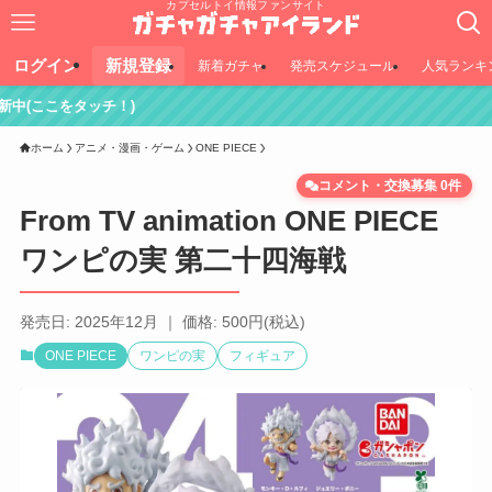
カプセルトイ情報ファンサイト
ログイン
新規登録
新着ガチャ
発売スケジュール
人気ランキ
！)
ホーム
アニメ・漫画・ゲーム
ONE PIECE
コメント・交換募集 0件
From TV animation ONE PIECE
ワンピの実 第二十四海戦
発売日: 2025年12月 ｜ 価格: 500円(税込)
ONE PIECE
ワンピの実
フィギュア