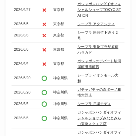
ガシャポンバンダイオフィ
2026/6/27
東京都
シャルショップTOKYO ST
ATION
2026/6/6
東京都
シープラ アクアシティ
シープラ 原宿竹下通り２
2026/6/6
東京都
号
シープラ 東急プラザ原宿
2026/6/6
東京都
ハラカド
ガシャポンのデパート駿河
2026/6/6
東京都
屋町田旭町店
シープラ イオンモール大
2026/6/20
神奈川県
和
ガチャガチャの森ボーノ相
2026/6/20
神奈川県
模大野店
2026/6/6
神奈川県
シープラ 戸塚モディ
ガシャポンバンダイオフィ
2026/6/6
神奈川県
シャルショップみなとみら
い東急スクエア店
ガシャポンバンダイオフィ