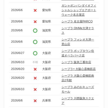
ガシャポンバンダイオフィ
2026/6/6
愛知県
シャルショップエアポート
ウォーク名古屋店
2026/6/6
愛知県
シープラ 名古屋PARCO
シープラ Oh!Me大津テラ
2026/6/6
滋賀県
ス
シープラ フォレオ大津一
2026/6/6
滋賀県
里山店
シープラ ポップタウン住
2026/6/27
大阪府
道オペラパーク店
2026/6/10
大阪府
シープラ 阪急三番街店
不明
2026/6/20
大阪府
シープラ+ 大阪心斎橋筋店
シープラ 大阪心斎橋筋南
2026/6/20
大阪府
店2号館
シープラ みのおキューズ
2026/6/10
大阪府
モール
シープラ 川西阪急スクエ
2026/6/6
兵庫県
ア