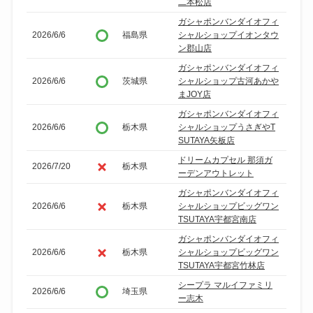
二本松店
ガシャポンバンダイオフィ
2026/6/6
福島県
シャルショップイオンタウ
ン郡山店
ガシャポンバンダイオフィ
2026/6/6
茨城県
シャルショップ古河あかや
まJOY店
ガシャポンバンダイオフィ
2026/6/6
栃木県
シャルショップうさぎやT
SUTAYA矢板店
ドリームカプセル 那須ガ
2026/7/20
栃木県
ーデンアウトレット
ガシャポンバンダイオフィ
2026/6/6
栃木県
シャルショップビッグワン
TSUTAYA宇都宮南店
ガシャポンバンダイオフィ
2026/6/6
栃木県
シャルショップビッグワン
TSUTAYA宇都宮竹林店
シープラ マルイファミリ
2026/6/6
埼玉県
ー志木