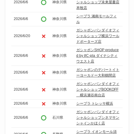
2026/6/6
神奈川県
シャルショップ未来屋書店
本牧店
シープラ 湘南モールフィ
2026/6/6
神奈川県
ル
ガシャポンバンダイオフィ
2026/6/20
神奈川県
シャルショップ横浜ワール
ドポーターズ店
ガシャポンSHOP produce
2026/6/6
神奈川県
d by #C-pla ダイナシティ
ウエスト店
ガシャポンのデパートイト
2026/6/6
神奈川県
ーヨーカドー大和鶴間店
ガシャポンバンダイオフィ
2026/6/6
神奈川県
シャルショップBOOKOFF
横浜瀬谷南台店
2026/6/6
神奈川県
シープラ トレッサ横浜
ガシャポンバンダイオフィ
2026/6/6
石川県
シャルショップシネマサン
シャインかほく店
シープラ イオンモール須