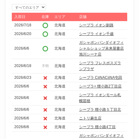
エ
リ
入荷日
在庫
エリア
店舗
ア
2026/7/18
北海道
シープラ イオン釧路
で
2026/6/20
北海道
シープラ イオン千歳
絞
ガシャポンバンダイオフィ
り
2026/6/6
北海道
シャルショップ未来屋書店
込
旭川シーナ店
み
シープラ フレスポスズラ
2026/6/18
北海道
不明
ンプラザ
2026/6/23
北海道
シープラ CiiNACiiNA屯田
2026/6/6
北海道
シープラ+ 狸小路2丁目店
シープラ イオンモール札
2026/6/6
北海道
幌苗穂
2026/6/6
北海道
シープラ 狸小路５丁目北
2026/6/6
北海道
ニトリ麻生店
2026/6/6
北海道
シープラ 狸小路4丁目
ガシャポンバンダイオフィ