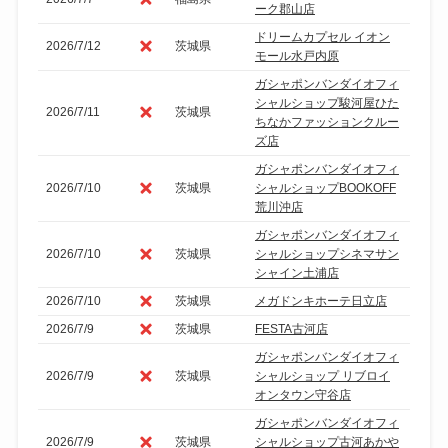
ーク郡山店
ドリームカプセル イオン
2026/7/12
茨城県
モール水戸内原
ガシャポンバンダイオフィ
シャルショップ駿河屋ひた
2026/7/11
茨城県
ちなかファッションクルー
ズ店
ガシャポンバンダイオフィ
2026/7/10
茨城県
シャルショップBOOKOFF
荒川沖店
ガシャポンバンダイオフィ
2026/7/10
茨城県
シャルショップシネマサン
シャイン土浦店
2026/7/10
茨城県
メガドンキホーテ日立店
2026/7/9
茨城県
FESTA古河店
ガシャポンバンダイオフィ
2026/7/9
茨城県
シャルショップ リブロイ
オンタウン守谷店
ガシャポンバンダイオフィ
2026/7/9
茨城県
シャルショップ古河あかや