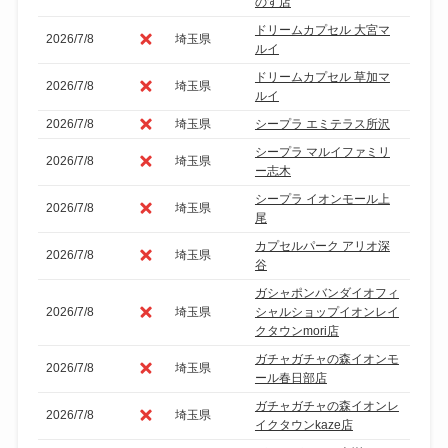
のす店
ドリームカプセル 大宮マ
2026/7/8
埼玉県
ルイ
ドリームカプセル 草加マ
2026/7/8
埼玉県
ルイ
2026/7/8
埼玉県
シープラ エミテラス所沢
シープラ マルイファミリ
2026/7/8
埼玉県
ー志木
シープラ イオンモール上
2026/7/8
埼玉県
尾
カプセルパーク アリオ深
2026/7/8
埼玉県
谷
ガシャポンバンダイオフィ
2026/7/8
埼玉県
シャルショップイオンレイ
クタウンmori店
ガチャガチャの森イオンモ
2026/7/8
埼玉県
ール春日部店
ガチャガチャの森イオンレ
2026/7/8
埼玉県
イクタウンkaze店