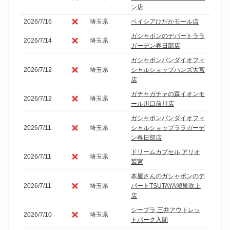
ン店
2026/7/16
埼玉県
ベイシアひだかモール店
ガシャポンのデパートララ
2026/7/14
埼玉県
ガーデン春日部店
ガシャポンバンダイオフィ
2026/7/12
埼玉県
シャルショップハンズ大宮
店
ガチャガチャの森イオンモ
2026/7/12
埼玉県
ール川口前川店
ガシャポンバンダイオフィ
2026/7/11
埼玉県
シャルショップララガーデ
ン春日部店
ドリームカプセル アリオ
2026/7/11
埼玉県
鷲宮
本屋さんのガシャポンのデ
2026/7/11
埼玉県
パートTSUTAYA鴻巣吹上
店
シープラ 三井アウトレッ
2026/7/10
埼玉県
トパーク入間