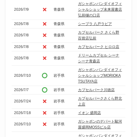
ガシャポンバンダイオフィ
2026/7/9
青森県
シャルショップ未来屋書店
弘前樋の口店
2026/7/8
青森県
シープラ 八戸ラピア
カプセルパーク さくら野
2026/7/8
青森県
百貨店弘前
2026/7/8
青森県
カプセルパーク ヒロロ店
ドリームカプセル シーナ
2026/7/8
青森県
シーナ青森店
ガシャポンバンダイオフィ
2026/7/10
岩手県
シャルショップMORIOKA
TSUTAYA店
2026/7/7
岩手県
カプセルパーク川徳店
カプセルパークさくら野北
2026/7/24
岩手県
上店
2026/7/18
岩手県
イオン 盛岡店
ガシャポンのデパート駿河
2026/7/10
岩手県
屋盛岡MOSSビル店
ガシャポンバンダイオフィ