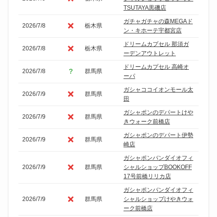
TSUTAYA黒磯店
ガチャガチャの森MEGAド
2026/7/8
栃木県
ン・キホーテ宇都宮店
ドリームカプセル 那須ガ
2026/7/8
栃木県
ーデンアウトレット
ドリームカプセル 高崎オ
2026/7/8
群馬県
ーパ
ガシャココイオンモール太
2026/7/9
群馬県
田
ガシャポンのデパートけや
2026/7/9
群馬県
きウォーク前橋店
ガシャポンのデパート伊勢
2026/7/9
群馬県
崎店
ガシャポンバンダイオフィ
2026/7/9
群馬県
シャルショップBOOKOFF
17号前橋リリカ店
ガシャポンバンダイオフィ
2026/7/9
群馬県
シャルショップけやきウォ
ーク前橋店