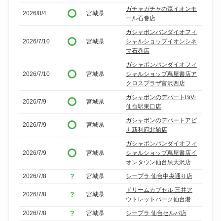
ガチャガチャの森イオンモ
2026/8/4
宮城県
ール石巻店
ガシャポンバンダイオフィ
2026/7/10
宮城県
シャルショップイオンシネ
マ石巻店
ガシャポンバンダイオフィ
2026/7/10
宮城県
シャルショップ蔦屋書店ア
クロスプラザ富沢西店
ガシャポンのデパートBiVi
2026/7/9
宮城県
仙台駅東口店
ガシャポンのデパートアピ
2026/7/9
宮城県
ナ新利府北館店
ガシャポンバンダイオフィ
2026/7/9
宮城県
シャルショップ蔦屋書店イ
オンタウン仙台泉大沢店
2026/7/8
宮城県
シープラ 仙台中央通り店
ドリームカプセル 三井ア
2026/7/8
宮城県
ウトレットパーク仙台港
2026/7/8
宮城県
シープラ 仙台セルバ店