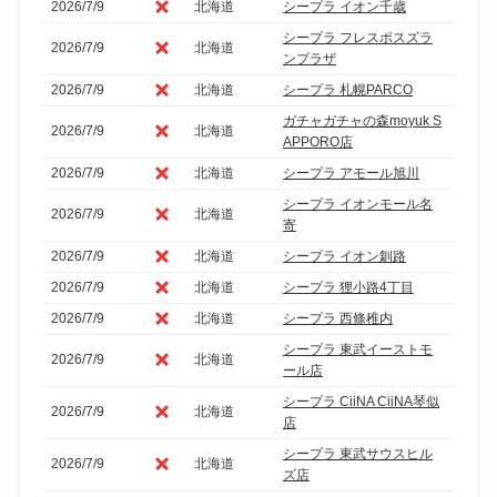
2026/7/9
北海道
シープラ イオン千歳
シープラ フレスポスズラ
2026/7/9
北海道
ンプラザ
2026/7/9
北海道
シープラ 札幌PARCO
ガチャガチャの森moyuk S
2026/7/9
北海道
APPORO店
2026/7/9
北海道
シープラ アモール旭川
シープラ イオンモール名
2026/7/9
北海道
寄
2026/7/9
北海道
シープラ イオン釧路
2026/7/9
北海道
シープラ 狸小路4丁目
2026/7/9
北海道
シープラ 西條稚内
シープラ 東武イーストモ
2026/7/9
北海道
ール店
シープラ CiiNA CiiNA琴似
2026/7/9
北海道
店
シープラ 東武サウスヒル
2026/7/9
北海道
ズ店