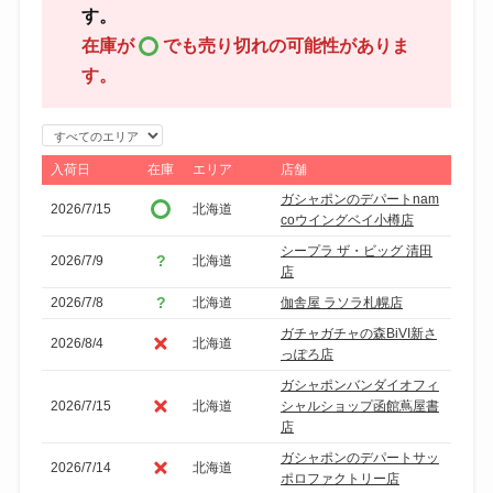
す。
在庫が
でも売り切れの可能性がありま
す。
エ
リ
入荷日
在庫
エリア
店舗
ア
ガシャポンのデパートnam
2026/7/15
北海道
で
coウイングベイ小樽店
絞
シープラ ザ・ビッグ 清田
2026/7/9
北海道
り
店
込
2026/7/8
北海道
伽舎屋 ラソラ札幌店
み
ガチャガチャの森BiVI新さ
2026/8/4
北海道
っぽろ店
ガシャポンバンダイオフィ
2026/7/15
北海道
シャルショップ函館蔦屋書
店
ガシャポンのデパートサッ
2026/7/14
北海道
ポロファクトリー店