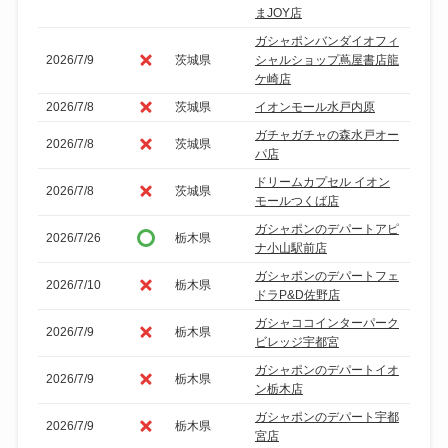
まJOY店
ガシャポンバンダイオフィ
2026/7/9
茨城県
シャルショップ蔦屋書店龍
ケ崎店
2026/7/8
茨城県
イオンモール水戸内原
ガチャガチャの森水戸オー
2026/7/8
茨城県
パ店
ドリームカプセル イオン
2026/7/8
茨城県
モールつくば店
ガシャポンのデパートアピ
2026/7/26
栃木県
ナ小山駅前店
ガシャポンのデパートフェ
2026/7/10
栃木県
ドラP&D佐野店
ガシャココインターパーク
2026/7/9
栃木県
ビレッジ宇都宮
ガシャポンのデパートイオ
2026/7/9
栃木県
ン栃木店
ガシャポンのデパート宇都
2026/7/9
栃木県
宮店