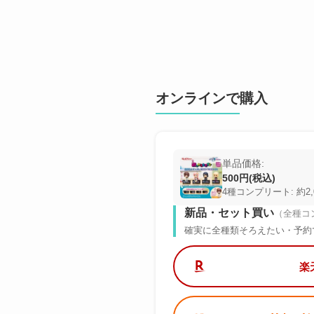
オンラインで購入
単品価格:
500円(税込)
4種コンプリート: 約2,
新品・セット買い
（全種コ
確実に全種類そろえたい・予約
楽