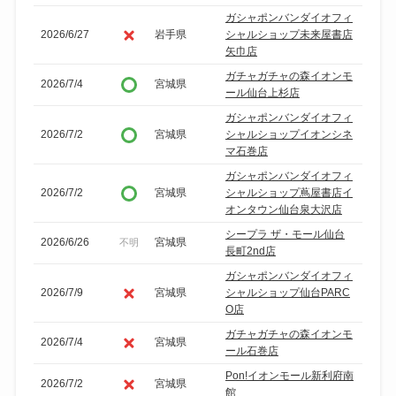
ガシャポンバンダイオフィ
2026/6/27
岩手県
シャルショップ未来屋書店
矢巾店
ガチャガチャの森イオンモ
2026/7/4
宮城県
ール仙台上杉店
ガシャポンバンダイオフィ
2026/7/2
宮城県
シャルショップイオンシネ
マ石巻店
ガシャポンバンダイオフィ
2026/7/2
宮城県
シャルショップ蔦屋書店イ
オンタウン仙台泉大沢店
シープラ ザ・モール仙台
2026/6/26
宮城県
不明
長町2nd店
ガシャポンバンダイオフィ
2026/7/9
宮城県
シャルショップ仙台PARC
O店
ガチャガチャの森イオンモ
2026/7/4
宮城県
ール石巻店
Pon!イオンモール新利府南
2026/7/2
宮城県
館