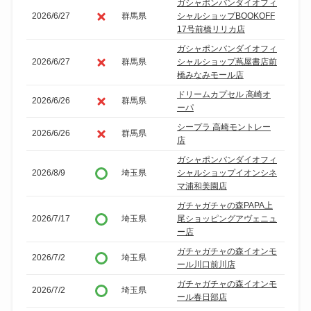
ガシャポンバンダイオフィ
2026/6/27
群馬県
シャルショップBOOKOFF
17号前橋リリカ店
ガシャポンバンダイオフィ
2026/6/27
群馬県
シャルショップ蔦屋書店前
橋みなみモール店
ドリームカプセル 高崎オ
2026/6/26
群馬県
ーパ
シープラ 高崎モントレー
2026/6/26
群馬県
店
ガシャポンバンダイオフィ
2026/8/9
埼玉県
シャルショップイオンシネ
マ浦和美園店
ガチャガチャの森PAPA上
2026/7/17
埼玉県
尾ショッピングアヴェニュ
ー店
ガチャガチャの森イオンモ
2026/7/2
埼玉県
ール川口前川店
ガチャガチャの森イオンモ
2026/7/2
埼玉県
ール春日部店