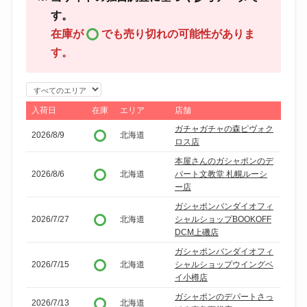
す。
在庫が
でも売り切れの可能性がありま
す。
エ
リ
入荷日
在庫
エリア
店舗
ア
ガチャガチャの森ピヴォク
2026/8/9
北海道
で
ロス店
絞
本屋さんのガシャポンのデ
り
2026/8/6
北海道
パート文教堂 札幌ルーシ
ー店
込
ガシャポンバンダイオフィ
み
2026/7/27
北海道
シャルショップBOOKOFF
DCM上磯店
ガシャポンバンダイオフィ
2026/7/15
北海道
シャルショップウイングベ
イ小樽店
ガシャポンのデパートさっ
2026/7/13
北海道