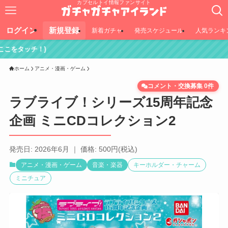
カプセルトイ情報ファンサイト
ログイン
新規登録
新着ガチャ
発売スケジュール
人気ランキ
)
ホーム
アニメ・漫画・ゲーム
コメント・交換募集 0件
ラブライブ！シリーズ15周年記念
企画 ミニCDコレクション2
発売日: 2026年6月 ｜ 価格: 500円(税込)
アニメ・漫画・ゲーム
音楽・楽器
キーホルダー・チャーム
ミニチュア