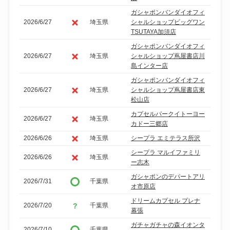
ガシャポンバンダイオフィ
2026/6/27
埼玉県
シャルショップビッグワン
TSUTAYA加須店
ガシャポンバンダイオフィ
2026/6/27
埼玉県
シャルショップ蔦屋書店川
島インター店
ガシャポンバンダイオフィ
2026/6/27
埼玉県
シャルショップ蔦屋書店東
松山店
カプセルパークイトーヨー
2026/6/27
埼玉県
カドー三郷店
2026/6/26
埼玉県
シープラ エミテラス所沢
シープラ マルイファミリ
2026/6/26
埼玉県
ー志木
ガシャポンのデパートアリ
2026/7/31
千葉県
オ市原店
ドリームカプセル プレナ
2026/7/20
千葉県
幕張
ガチャガチャの森イオンタ
2026/7/10
千葉県