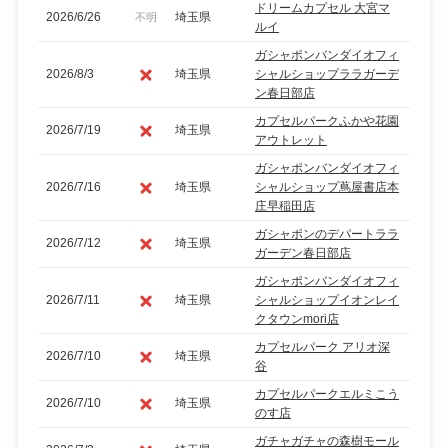
ドリームカプセル 大宮マ
2026/6/26
埼玉県
不明
ルイ
ガシャポンバンダイオフィ
2026/8/3
埼玉県
シャルショップララガーデ
ン春日部店
カプセルパークふかや花園
2026/7/19
埼玉県
アウトレット
ガシャポンバンダイオフィ
2026/7/16
埼玉県
シャルショップ蔦屋書店本
庄早稲田店
ガシャポンのデパートララ
2026/7/12
埼玉県
ガーデン春日部店
ガシャポンバンダイオフィ
2026/7/11
埼玉県
シャルショップイオンレイ
クタウンmori店
カプセルパーク アリオ深
2026/7/10
埼玉県
谷
カプセルパークエルミこう
2026/7/10
埼玉県
のす店
ガチャガチャの森樹モール