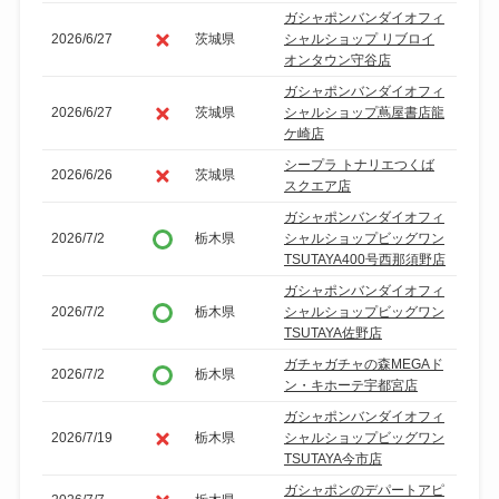
ガシャポンバンダイオフィ
2026/6/27
茨城県
シャルショップ リブロイ
オンタウン守谷店
ガシャポンバンダイオフィ
2026/6/27
茨城県
シャルショップ蔦屋書店龍
ケ崎店
シープラ トナリエつくば
2026/6/26
茨城県
スクエア店
ガシャポンバンダイオフィ
2026/7/2
栃木県
シャルショップビッグワン
TSUTAYA400号西那須野店
ガシャポンバンダイオフィ
2026/7/2
栃木県
シャルショップビッグワン
TSUTAYA佐野店
ガチャガチャの森MEGAド
2026/7/2
栃木県
ン・キホーテ宇都宮店
ガシャポンバンダイオフィ
2026/7/19
栃木県
シャルショップビッグワン
TSUTAYA今市店
ガシャポンのデパートアピ