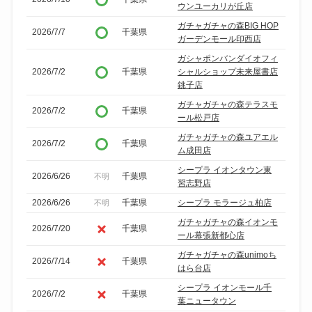
ウンユーカリが丘店
ガチャガチャの森BIG HOP
2026/7/7
千葉県
ガーデンモール印西店
ガシャポンバンダイオフィ
2026/7/2
千葉県
シャルショップ未来屋書店
銚子店
ガチャガチャの森テラスモ
2026/7/2
千葉県
ール松戸店
ガチャガチャの森ユアエル
2026/7/2
千葉県
ム成田店
シープラ イオンタウン東
2026/6/26
千葉県
不明
習志野店
2026/6/26
千葉県
シープラ モラージュ柏店
不明
ガチャガチャの森イオンモ
2026/7/20
千葉県
ール幕張新都心店
ガチャガチャの森unimoち
2026/7/14
千葉県
はら台店
シープラ イオンモール千
2026/7/2
千葉県
葉ニュータウン