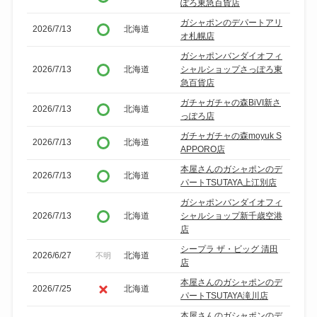
ぽろ東急百貨店
ガシャポンのデパートアリ
2026/7/13
北海道
オ札幌店
ガシャポンバンダイオフィ
2026/7/13
北海道
シャルショップさっぽろ東
急百貨店
ガチャガチャの森BiVI新さ
2026/7/13
北海道
っぽろ店
ガチャガチャの森moyuk S
2026/7/13
北海道
APPORO店
本屋さんのガシャポンのデ
2026/7/13
北海道
パートTSUTAYA上江別店
ガシャポンバンダイオフィ
2026/7/13
北海道
シャルショップ新千歳空港
店
シープラ ザ・ビッグ 清田
2026/6/27
北海道
不明
店
本屋さんのガシャポンのデ
2026/7/25
北海道
パートTSUTAYA滝川店
本屋さんのガシャポンのデ