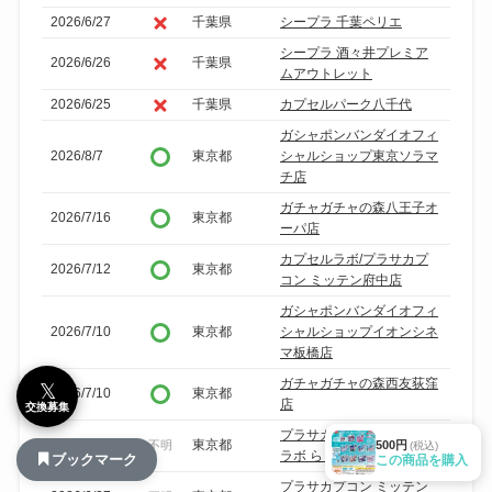
2026/6/27
千葉県
シープラ 千葉ペリエ
シープラ 酒々井プレミア
2026/6/26
千葉県
ムアウトレット
2026/6/25
千葉県
カプセルパーク八千代
ガシャポンバンダイオフィ
2026/8/7
東京都
シャルショップ東京ソラマ
チ店
ガチャガチャの森八王子オ
2026/7/16
東京都
ーパ店
カプセルラボ/プラサカプ
2026/7/12
東京都
コン ミッテン府中店
ガシャポンバンダイオフィ
2026/7/10
東京都
シャルショップイオンシネ
マ板橋店
ガチャガチャの森西友荻窪
𝕏
2026/7/10
東京都
店
交換募集
プラサカプコン/カプセル
2026/6/27
東京都
500円
不明
(税込)
ラボ ららテラス北綾瀬店
ブックマーク
この商品を購入
プラサカプコン ミッテン