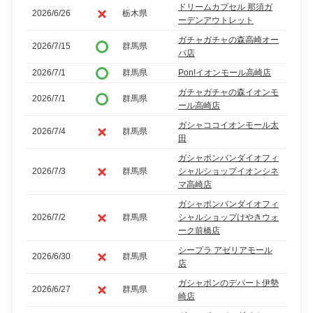
ドリームカプセル 那須ガ
2026/6/26
栃木県
ーデンアウトレット
ガチャガチャの森高崎オー
2026/7/15
群馬県
パ店
2026/7/1
群馬県
Pon!イオンモール高崎店
ガチャガチャの森イオンモ
2026/7/1
群馬県
ール高崎店
ガシャココイオンモール太
2026/7/4
群馬県
田
ガシャポンバンダイオフィ
2026/7/3
群馬県
シャルショップイオンシネ
マ高崎店
ガシャポンバンダイオフィ
2026/7/2
群馬県
シャルショップけやきウォ
ーク前橋店
シープラ アゼリアモール
2026/6/30
群馬県
店
ガシャポンのデパート伊勢
2026/6/27
群馬県
崎店