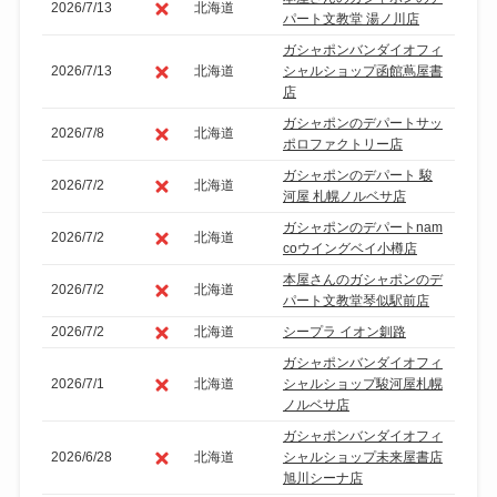
2026/7/13
北海道
パート文教堂 湯ノ川店
ガシャポンバンダイオフィ
2026/7/13
北海道
シャルショップ函館蔦屋書
店
ガシャポンのデパートサッ
2026/7/8
北海道
ポロファクトリー店
ガシャポンのデパート 駿
2026/7/2
北海道
河屋 札幌ノルベサ店
ガシャポンのデパートnam
2026/7/2
北海道
coウイングベイ小樽店
本屋さんのガシャポンのデ
2026/7/2
北海道
パート文教堂琴似駅前店
2026/7/2
北海道
シープラ イオン釧路
ガシャポンバンダイオフィ
2026/7/1
北海道
シャルショップ駿河屋札幌
ノルベサ店
ガシャポンバンダイオフィ
2026/6/28
北海道
シャルショップ未来屋書店
旭川シーナ店