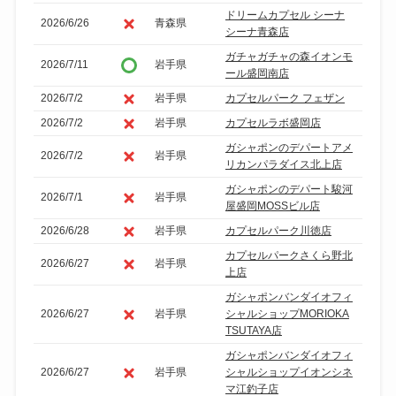
ドリームカプセル シーナ
2026/6/26
青森県
シーナ青森店
ガチャガチャの森イオンモ
2026/7/11
岩手県
ール盛岡南店
2026/7/2
岩手県
カプセルパーク フェザン
2026/7/2
岩手県
カプセルラボ盛岡店
ガシャポンのデパートアメ
2026/7/2
岩手県
リカンパラダイス北上店
ガシャポンのデパート駿河
2026/7/1
岩手県
屋盛岡MOSSビル店
2026/6/28
岩手県
カプセルパーク川徳店
カプセルパークさくら野北
2026/6/27
岩手県
上店
ガシャポンバンダイオフィ
2026/6/27
岩手県
シャルショップMORIOKA
TSUTAYA店
ガシャポンバンダイオフィ
2026/6/27
岩手県
シャルショップイオンシネ
マ江釣子店