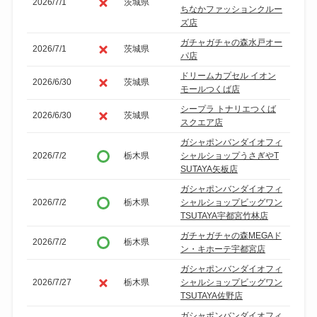
2026/7/1
茨城県
ちなかファッションクルー
ズ店
ガチャガチャの森水戸オー
2026/7/1
茨城県
パ店
ドリームカプセル イオン
2026/6/30
茨城県
モールつくば店
シープラ トナリエつくば
2026/6/30
茨城県
スクエア店
ガシャポンバンダイオフィ
2026/7/2
栃木県
シャルショップうさぎやT
SUTAYA矢板店
ガシャポンバンダイオフィ
2026/7/2
栃木県
シャルショップビッグワン
TSUTAYA宇都宮竹林店
ガチャガチャの森MEGAド
2026/7/2
栃木県
ン・キホーテ宇都宮店
ガシャポンバンダイオフィ
2026/7/27
栃木県
シャルショップビッグワン
TSUTAYA佐野店
ガシャポンバンダイオフィ