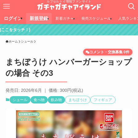
カプセルトイ情報ファンサイト
ログイン
新規登録
新着ガチャ
発売スケジュール
人気ランキ
！)
ホーム
シュール
コメント・交換募集 0件
まちぼうけ ハンバーガーショップ
の場合 その3
発売日: 2026年6月 ｜ 価格: 300円(税込)
シュール
食べ物
飲み物
まちぼうけ
フィギュア