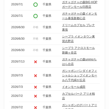
ガチャガチャの森BIG HOP
2026/7/1
千葉県
ガーデンモール印西店
ガチャガチャの森イオンモ
2026/7/1
千葉県
ール幕張新都心店
ドリームカプセル プレナ
2026/6/30
千葉県
不明
幕張
シープラ イオンタウン東
2026/6/30
千葉県
不明
習志野店
シープラ アクロスモール
2026/6/30
千葉県
不明
新鎌ヶ谷店
ガチャガチャの森unimoち
2026/7/13
千葉県
はら台店
ガシャポンバンダイオフィ
2026/7/3
千葉県
シャルショップイオンモー
ル八千代緑が丘店
2026/7/3
千葉県
イオンモール成田
カプセルパーク アリオ柏
2026/7/2
千葉県
店
ガシャポンのデパートアリ
2026/7/2
千葉県