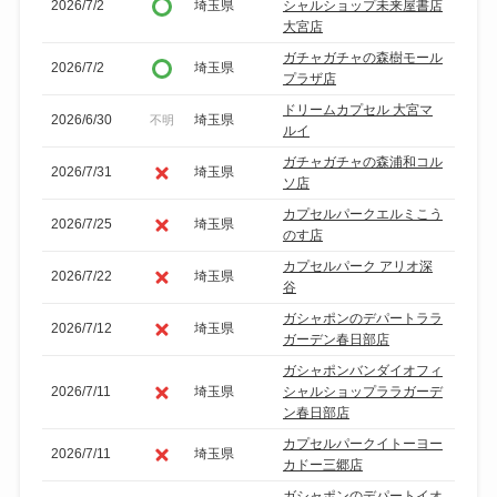
2026/7/2
埼玉県
シャルショップ未来屋書店
大宮店
ガチャガチャの森樹モール
2026/7/2
埼玉県
プラザ店
ドリームカプセル 大宮マ
2026/6/30
埼玉県
不明
ルイ
ガチャガチャの森浦和コル
2026/7/31
埼玉県
ソ店
カプセルパークエルミこう
2026/7/25
埼玉県
のす店
カプセルパーク アリオ深
2026/7/22
埼玉県
谷
ガシャポンのデパートララ
2026/7/12
埼玉県
ガーデン春日部店
ガシャポンバンダイオフィ
2026/7/11
埼玉県
シャルショップララガーデ
ン春日部店
カプセルパークイトーヨー
2026/7/11
埼玉県
カドー三郷店
ガシャポンのデパートイオ