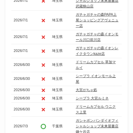
2026/7/1
埼玉県
シャルショップ未来屋書店
武蔵狭山店
ガチャガチャの森PAPA上
2026/7/1
埼玉県
尾ショッピングアヴェニュ
ー店
ガチャガチャの森イオンモ
2026/7/1
埼玉県
ール川口前川店
ガチャガチャの森イオンレ
2026/7/1
埼玉県
イクタウンkaze店
ドリームカプセル 草加マ
2026/6/30
埼玉県
ルイ
シープラ イオンモール上
2026/6/30
埼玉県
尾
2026/6/30
埼玉県
大宮がちゃ処
2026/6/30
埼玉県
シープラ 大宮ルミネ
ドリームカプセル ウニク
2026/6/30
埼玉県
ス上里
ガシャポンバンダイオフィ
2026/7/3
千葉県
シャルショップ未来屋書店
鎌ケ谷店