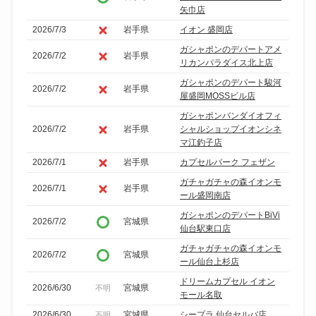
矢巾店
2026/7/3
岩手県
イオン 盛岡店
ガシャポンのデパートアメ
2026/7/2
岩手県
リカンパラダイス北上店
ガシャポンのデパート駿河
2026/7/2
岩手県
屋盛岡MOSSビル店
ガシャポンバンダイオフィ
2026/7/2
岩手県
シャルショップイオンシネ
マ江釣子店
2026/7/1
岩手県
カプセルパーク フェザン
ガチャガチャの森イオンモ
2026/7/1
岩手県
ール盛岡南店
ガシャポンのデパートBiVi
2026/7/2
宮城県
仙台駅東口店
ガチャガチャの森イオンモ
2026/7/2
宮城県
ール仙台上杉店
ドリームカプセル イオン
2026/6/30
宮城県
不明
モール名取
2026/6/30
宮城県
シープラ 仙台セルバ店
不明