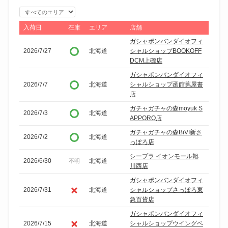
エ
リ
入荷日
在庫
エリア
店舗
ア
ガシャポンバンダイオフィ
で
2026/7/27
北海道
シャルショップBOOKOFF
DCM上磯店
絞
り
ガシャポンバンダイオフィ
2026/7/7
北海道
シャルショップ函館蔦屋書
込
店
み
ガチャガチャの森moyuk S
2026/7/3
北海道
APPORO店
ガチャガチャの森BiVI新さ
2026/7/2
北海道
っぽろ店
シープラ イオンモール旭
2026/6/30
北海道
不明
川西店
ガシャポンバンダイオフィ
2026/7/31
北海道
シャルショップさっぽろ東
急百貨店
ガシャポンバンダイオフィ
2026/7/15
北海道
シャルショップウイングベ