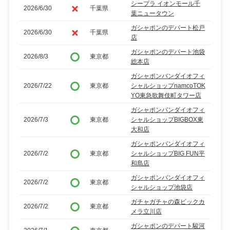
シープラ イオンモール千
2026/6/30
千葉県
葉ニュータウン
ガシャポンのデパート松戸
2026/6/30
千葉県
店
ガシャポンのデパート池袋
2026/8/3
東京都
総本店
ガシャポンバンダイオフィ
2026/7/22
東京都
シャルショップnamcoTOK
YO東急歌舞伎町タワー店
ガシャポンバンダイオフィ
2026/7/3
東京都
シャルショップBIGBOX東
大和店
ガシャポンバンダイオフィ
2026/7/2
東京都
シャルショップBIG FUN平
和島店
ガシャポンバンダイオフィ
2026/7/2
東京都
シャルショップ池袋店
ガチャガチャの森ビックカ
2026/7/2
東京都
メラ立川店
ガシャポンのデパート駿河