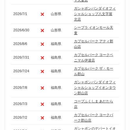
マ天童店
ガシャポンバンダイオフィ
2026/7/1
山形県
シャルショップ八文字屋
北店
シープラ イオンモール天
2026/6/30
山形県
童
カプセルパーク アティ郡
2026/8/6
福島県
山店
カプセルパーク ヨークベ
2026/7/31
福島県
ニマル伊達店
カプセルパーク ザ・モー
2026/7/24
福島県
ル郡山
ガシャポンバンダイオフィ
2026/7/8
福島県
シャルショップイオンタウ
ン郡山店
コープふくしま あだたら
2026/7/3
福島県
店
カプセルパーク ヨークパ
2026/7/2
福島県
ーク郡山店
ガシャポンのデパートイオ