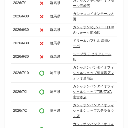
ガチャガチャの森イオンモ
2026/7/1
群馬県
ール高崎店
ガシャココイオンモール太
2026/6/30
群馬県
田
ガシャポンのデパートけや
2026/6/30
群馬県
きウォーク前橋店
ドリームカプセル 高崎オ
2026/6/30
群馬県
ーパ
シープラ アゼリアモール
2026/6/30
群馬県
店
ガシャポンバンダイオフィ
2026/7/10
埼玉県
シャルショップ蔦屋書店フ
ォレオ菖蒲店
ガシャポンバンダイオフィ
2026/7/2
埼玉県
シャルショップTSUTAYA
南古谷店
ガシャポンバンダイオフィ
2026/7/2
埼玉県
シャルショップステラタウ
ン店
ガシャポンバンダイオフィ