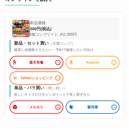
単品価格:
300円(税込)
6種コンプリート: 約1,800円
新品・セット買い
（全種コンプ）
確実に全種類そろえたい・予約で確保したい方向け
楽天市場
Amazon
Yahoo!ショッピング
単品・バラ買い
（推し狙い）
欲しいキャラだけをピンポイントで安く探すなら
メルカリ
駿河屋