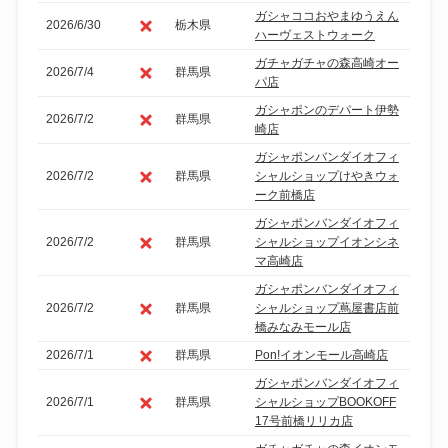
ガシャココおやまゆうえん
2026/6/30
栃木県
ハーヴェストウォーク
ガチャガチャの森高崎オー
2026/7/4
群馬県
パ店
ガシャポンのデパート伊勢
2026/7/2
群馬県
崎店
ガシャポンバンダイオフィ
2026/7/2
群馬県
シャルショップけやきウォ
ーク前橋店
ガシャポンバンダイオフィ
2026/7/2
群馬県
シャルショップイオンシネ
マ高崎店
ガシャポンバンダイオフィ
2026/7/2
群馬県
シャルショップ蔦屋書店前
橋みなみモール店
2026/7/1
群馬県
Pon!イオンモール高崎店
ガシャポンバンダイオフィ
2026/7/1
群馬県
シャルショップBOOKOFF
17号前橋リリカ店