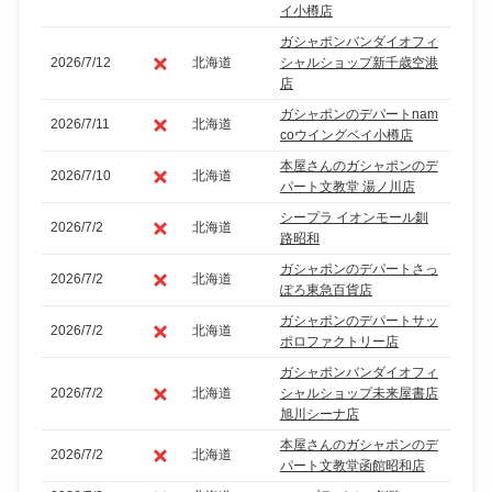
イ小樽店
ガシャポンバンダイオフィ
2026/7/12
北海道
シャルショップ新千歳空港
店
ガシャポンのデパートnam
2026/7/11
北海道
coウイングベイ小樽店
本屋さんのガシャポンのデ
2026/7/10
北海道
パート文教堂 湯ノ川店
シープラ イオンモール釧
2026/7/2
北海道
路昭和
ガシャポンのデパートさっ
2026/7/2
北海道
ぽろ東急百貨店
ガシャポンのデパートサッ
2026/7/2
北海道
ポロファクトリー店
ガシャポンバンダイオフィ
2026/7/2
北海道
シャルショップ未来屋書店
旭川シーナ店
本屋さんのガシャポンのデ
2026/7/2
北海道
パート文教堂函館昭和店