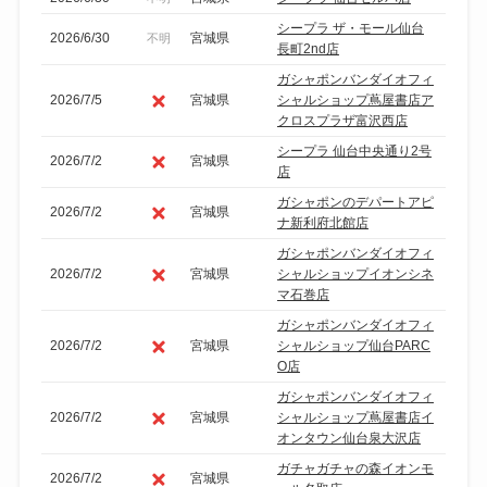
シープラ ザ・モール仙台
2026/6/30
宮城県
不明
長町2nd店
ガシャポンバンダイオフィ
2026/7/5
宮城県
シャルショップ蔦屋書店ア
クロスプラザ富沢西店
シープラ 仙台中央通り2号
2026/7/2
宮城県
店
ガシャポンのデパートアピ
2026/7/2
宮城県
ナ新利府北館店
ガシャポンバンダイオフィ
2026/7/2
宮城県
シャルショップイオンシネ
マ石巻店
ガシャポンバンダイオフィ
2026/7/2
宮城県
シャルショップ仙台PARC
O店
ガシャポンバンダイオフィ
2026/7/2
宮城県
シャルショップ蔦屋書店イ
オンタウン仙台泉大沢店
ガチャガチャの森イオンモ
2026/7/2
宮城県