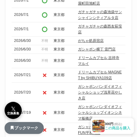
2026/7/1
東京都
屋町田旭町店
ガチャガチャの森池袋サン
2026/7/1
東京都
シャインシティアルタ店
ガチャガチャの森西友荻窪
2026/7/1
東京都
店
2026/6/30
東京都
がちゃ処原宿店
不明
2026/6/30
東京都
ガシャポン横丁 雷門店
不明
ドリームカプセル 吉祥寺
2026/6/30
東京都
不明
マルイ
ドリームカプセル MAGNE
2026/7/21
東京都
T by SHIBUYA109店
ガシャポンバンダイオフィ
2026/7/20
東京都
シャルショップ浅草花やし
き店
ガシャポンバンダイオフィ
𝕏
2026/7/19
東京都
シャルショップイオンシネ
交換募集
マ板橋店
300円
(税込)
ガシャポンのデパートBIG
ブックマーク
この商品を購入
2026/7/18
東京都
FUN平和島店