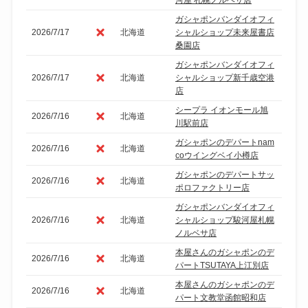
ガシャポンバンダイオフィ
2026/7/17
北海道
シャルショップ未来屋書店
桑園店
ガシャポンバンダイオフィ
2026/7/17
北海道
シャルショップ新千歳空港
店
シープラ イオンモール旭
2026/7/16
北海道
川駅前店
ガシャポンのデパートnam
2026/7/16
北海道
coウイングベイ小樽店
ガシャポンのデパートサッ
2026/7/16
北海道
ポロファクトリー店
ガシャポンバンダイオフィ
2026/7/16
北海道
シャルショップ駿河屋札幌
ノルベサ店
本屋さんのガシャポンのデ
2026/7/16
北海道
パートTSUTAYA上江別店
本屋さんのガシャポンのデ
2026/7/16
北海道
パート文教堂函館昭和店