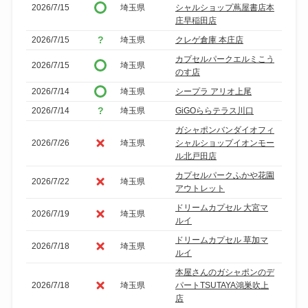
2026/7/15
埼玉県
シャルショップ蔦屋書店本
庄早稲田店
2026/7/15
埼玉県
クレゲ倉庫 本庄店
カプセルパークエルミこう
2026/7/15
埼玉県
のす店
2026/7/14
埼玉県
シープラ アリオ上尾
2026/7/14
埼玉県
GiGOららテラス川口
ガシャポンバンダイオフィ
2026/7/26
埼玉県
シャルショップイオンモー
ル北戸田店
カプセルパークふかや花園
2026/7/22
埼玉県
アウトレット
ドリームカプセル 大宮マ
2026/7/19
埼玉県
ルイ
ドリームカプセル 草加マ
2026/7/18
埼玉県
ルイ
本屋さんのガシャポンのデ
2026/7/18
埼玉県
パートTSUTAYA鴻巣吹上
店