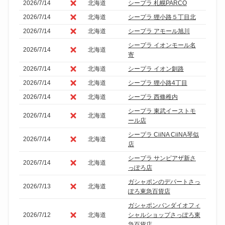
2026/7/14
北海道
シープラ 札幌PARCO
2026/7/14
北海道
シープラ 狸小路５丁目北
2026/7/14
北海道
シープラ アモール旭川
シープラ イオンモール名
2026/7/14
北海道
寄
2026/7/14
北海道
シープラ イオン釧路
2026/7/14
北海道
シープラ 狸小路4丁目
2026/7/14
北海道
シープラ 西條稚内
シープラ 東武イーストモ
2026/7/14
北海道
ール店
シープラ CiiNA CiiNA琴似
2026/7/14
北海道
店
シープラ サンピアザ新さ
2026/7/14
北海道
っぽろ店
ガシャポンのデパートさっ
2026/7/13
北海道
ぽろ東急百貨店
ガシャポンバンダイオフィ
2026/7/12
北海道
シャルショップさっぽろ東
急百貨店