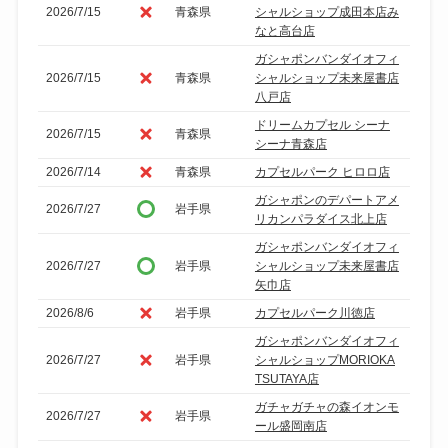
2026/7/15
青森県
シャルショップ成田本店み
なと高台店
ガシャポンバンダイオフィ
2026/7/15
青森県
シャルショップ未来屋書店
八戸店
ドリームカプセル シーナ
2026/7/15
青森県
シーナ青森店
2026/7/14
青森県
カプセルパーク ヒロロ店
ガシャポンのデパートアメ
2026/7/27
岩手県
リカンパラダイス北上店
ガシャポンバンダイオフィ
2026/7/27
岩手県
シャルショップ未来屋書店
矢巾店
2026/8/6
岩手県
カプセルパーク川徳店
ガシャポンバンダイオフィ
2026/7/27
岩手県
シャルショップMORIOKA
TSUTAYA店
ガチャガチャの森イオンモ
2026/7/27
岩手県
ール盛岡南店