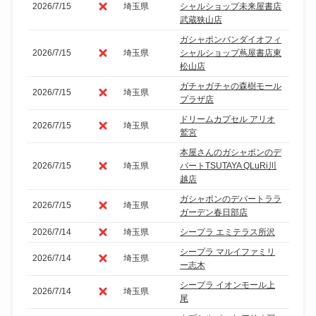
2026/7/15
埼玉県
シャルショップ未来屋書店
武蔵狭山店
ガシャポンバンダイオフィ
2026/7/15
埼玉県
シャルショップ蔦屋書店東
松山店
ガチャガチャの森樹モール
2026/7/15
埼玉県
プラザ店
ドリームカプセル アリオ
2026/7/15
埼玉県
鷲宮
本屋さんのガシャポンのデ
2026/7/15
埼玉県
パートTSUTAYA QLuRi川
越店
ガシャポンのデパートララ
2026/7/15
埼玉県
ガーデン春日部店
2026/7/14
埼玉県
シープラ エミテラス所沢
シープラ マルイファミリ
2026/7/14
埼玉県
ー志木
シープラ イオンモール上
2026/7/14
埼玉県
尾