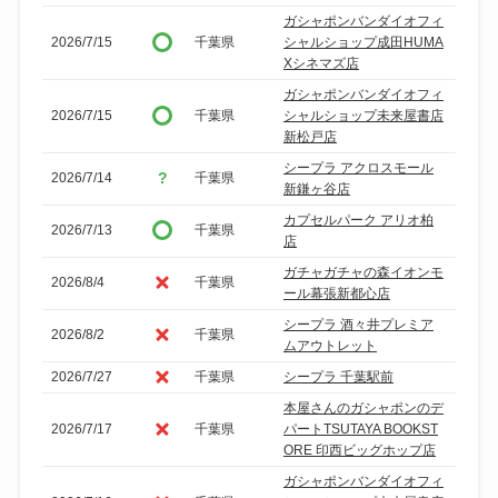
ガシャポンバンダイオフィ
2026/7/15
千葉県
シャルショップ成田HUMA
Xシネマズ店
ガシャポンバンダイオフィ
2026/7/15
千葉県
シャルショップ未来屋書店
新松戸店
シープラ アクロスモール
2026/7/14
千葉県
新鎌ヶ谷店
カプセルパーク アリオ柏
2026/7/13
千葉県
店
ガチャガチャの森イオンモ
2026/8/4
千葉県
ール幕張新都心店
シープラ 酒々井プレミア
2026/8/2
千葉県
ムアウトレット
2026/7/27
千葉県
シープラ 千葉駅前
本屋さんのガシャポンのデ
2026/7/17
千葉県
パートTSUTAYA BOOKST
ORE 印西ビッグホップ店
ガシャポンバンダイオフィ