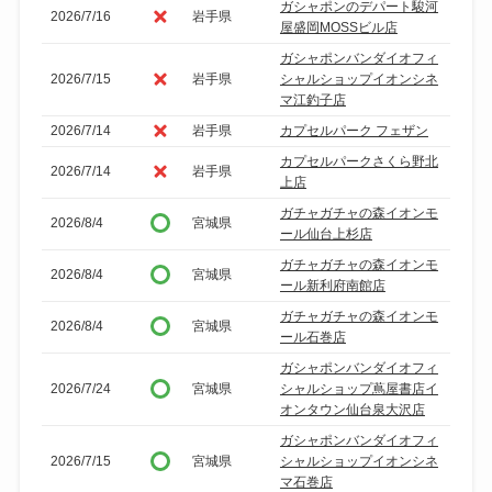
ガシャポンのデパート駿河
2026/7/16
岩手県
屋盛岡MOSSビル店
ガシャポンバンダイオフィ
2026/7/15
岩手県
シャルショップイオンシネ
マ江釣子店
2026/7/14
岩手県
カプセルパーク フェザン
カプセルパークさくら野北
2026/7/14
岩手県
上店
ガチャガチャの森イオンモ
2026/8/4
宮城県
ール仙台上杉店
ガチャガチャの森イオンモ
2026/8/4
宮城県
ール新利府南館店
ガチャガチャの森イオンモ
2026/8/4
宮城県
ール石巻店
ガシャポンバンダイオフィ
2026/7/24
宮城県
シャルショップ蔦屋書店イ
オンタウン仙台泉大沢店
ガシャポンバンダイオフィ
2026/7/15
宮城県
シャルショップイオンシネ
マ石巻店