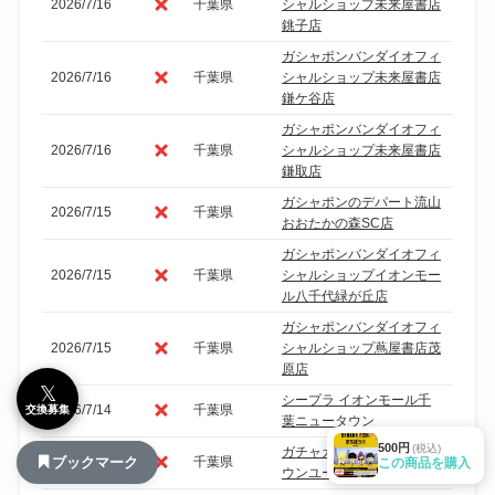
2026/7/16
千葉県
シャルショップ未来屋書店
銚子店
ガシャポンバンダイオフィ
2026/7/16
千葉県
シャルショップ未来屋書店
鎌ケ谷店
ガシャポンバンダイオフィ
2026/7/16
千葉県
シャルショップ未来屋書店
鎌取店
ガシャポンのデパート流山
2026/7/15
千葉県
おおたかの森SC店
ガシャポンバンダイオフィ
2026/7/15
千葉県
シャルショップイオンモー
ル八千代緑が丘店
ガシャポンバンダイオフィ
2026/7/15
千葉県
シャルショップ蔦屋書店茂
原店
𝕏
シープラ イオンモール千
2026/7/14
千葉県
交換募集
葉ニュータウン
500円
(税込)
ガチャガチャの森イオンタ
2026/7/14
千葉県
ブックマーク
この商品を購入
ウンユーカリが丘店