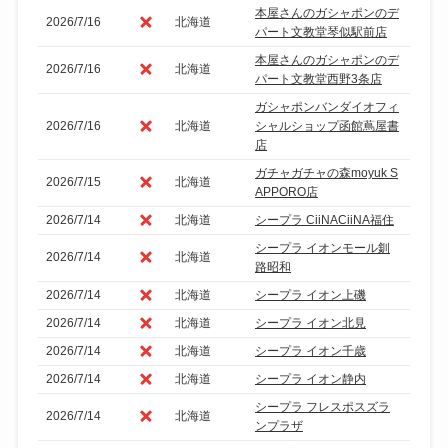
本屋さんのガシャポンのデ
2026/7/16
北海道
パート文教堂琴似駅前店
本屋さんのガシャポンのデ
2026/7/16
北海道
パート文教堂西野3条店
ガシャポンバンダイオフィ
2026/7/16
北海道
シャルショップ函館蔦屋書
店
ガチャガチャの森moyuk S
2026/7/15
北海道
APPORO店
2026/7/14
北海道
シープラ CiiNACiiNA福住
シープラ イオンモール釧
2026/7/14
北海道
路昭和
2026/7/14
北海道
シープラ イオン上磯
2026/7/14
北海道
シープラ イオン北見
2026/7/14
北海道
シープラ イオン千歳
2026/7/14
北海道
シープラ イオン静内
シープラ フレスポスズラ
2026/7/14
北海道
ンプラザ