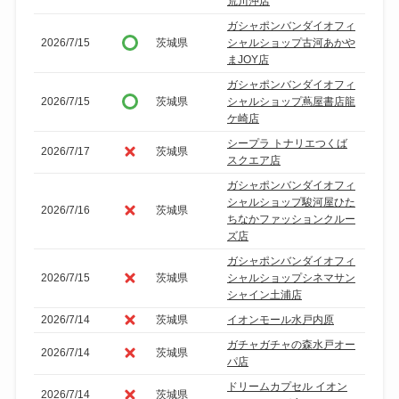
荒川沖店
ガシャポンバンダイオフィ
2026/7/15
茨城県
シャルショップ古河あかや
まJOY店
ガシャポンバンダイオフィ
2026/7/15
茨城県
シャルショップ蔦屋書店龍
ケ崎店
シープラ トナリエつくば
2026/7/17
茨城県
スクエア店
ガシャポンバンダイオフィ
シャルショップ駿河屋ひた
2026/7/16
茨城県
ちなかファッションクルー
ズ店
ガシャポンバンダイオフィ
2026/7/15
茨城県
シャルショップシネマサン
シャイン土浦店
2026/7/14
茨城県
イオンモール水戸内原
ガチャガチャの森水戸オー
2026/7/14
茨城県
パ店
ドリームカプセル イオン
2026/7/14
茨城県