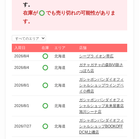
す。
在庫が
でも売り切れの可能性がありま
す。
エ
リ
入荷日
在庫
エリア
店舗
ア
2026/8/4
北海道
シープラ イオン帯広
で
ガチャガチャの森BiVI新さ
2026/8/4
北海道
絞
っぽろ店
り
ガシャポンバンダイオフィ
込
2026/8/1
北海道
シャルショップウイングベ
イ小樽店
み
ガシャポンバンダイオフィ
2026/8/1
北海道
シャルショップ未来屋書店
旭川シーナ店
ガシャポンバンダイオフィ
2026/7/27
北海道
シャルショップBOOKOFF
DCM上磯店