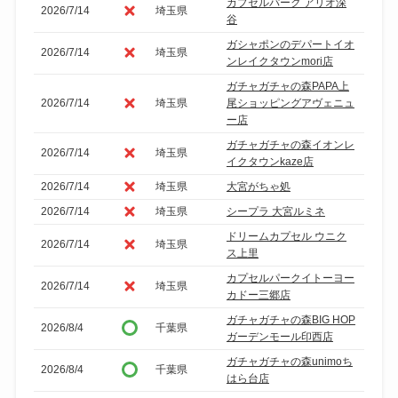
カプセルパーク アリオ深
2026/7/14
埼玉県
谷
ガシャポンのデパートイオ
2026/7/14
埼玉県
ンレイクタウンmori店
ガチャガチャの森PAPA上
2026/7/14
埼玉県
尾ショッピングアヴェニュ
ー店
ガチャガチャの森イオンレ
2026/7/14
埼玉県
イクタウンkaze店
2026/7/14
埼玉県
大宮がちゃ処
2026/7/14
埼玉県
シープラ 大宮ルミネ
ドリームカプセル ウニク
2026/7/14
埼玉県
ス上里
カプセルパークイトーヨー
2026/7/14
埼玉県
カドー三郷店
ガチャガチャの森BIG HOP
2026/8/4
千葉県
ガーデンモール印西店
ガチャガチャの森unimoち
2026/8/4
千葉県
はら台店