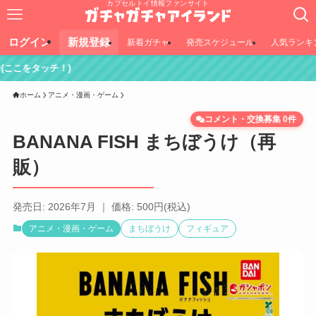
カプセルトイ情報ファンサイト
ログイン
新規登録
新着ガチャ
発売スケジュール
人気ランキ
！)
ホーム
アニメ・漫画・ゲーム
コメント・交換募集 0件
BANANA FISH まちぼうけ（再
販）
発売日: 2026年7月 ｜ 価格: 500円(税込)
アニメ・漫画・ゲーム
まちぼうけ
フィギュア