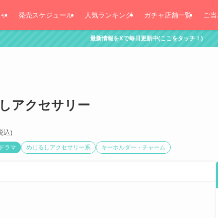
ャ
発売スケジュール
人気ランキング
ガチャ店舗一覧
ご当
最新情報をXで毎日更新中(ここをタッチ！)
るしアクセサリー
税込)
ドラマ
めじるしアクセサリー系
キーホルダー・チャーム