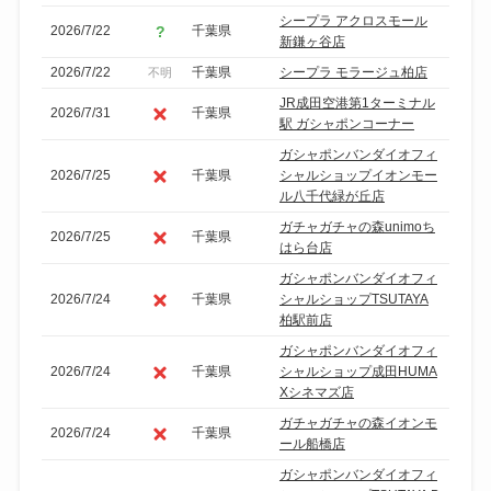
シープラ アクロスモール
2026/7/22
千葉県
新鎌ヶ谷店
2026/7/22
千葉県
シープラ モラージュ柏店
不明
JR成田空港第1ターミナル
2026/7/31
千葉県
駅 ガシャポンコーナー
ガシャポンバンダイオフィ
2026/7/25
千葉県
シャルショップイオンモー
ル八千代緑が丘店
ガチャガチャの森unimoち
2026/7/25
千葉県
はら台店
ガシャポンバンダイオフィ
2026/7/24
千葉県
シャルショップTSUTAYA
柏駅前店
ガシャポンバンダイオフィ
2026/7/24
千葉県
シャルショップ成田HUMA
Xシネマズ店
ガチャガチャの森イオンモ
2026/7/24
千葉県
ール船橋店
ガシャポンバンダイオフィ