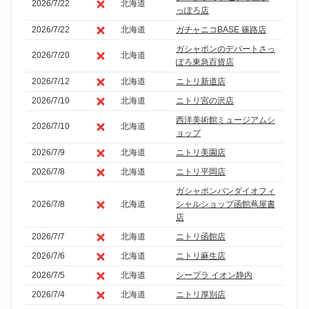
2026/7/22
北海道
っぽろ店
2026/7/22
北海道
ガチャニコBASE 篠路店
ガシャポンのデパートさっ
2026/7/20
北海道
ぽろ東急百貨店
2026/7/12
北海道
ニトリ新道店
2026/7/10
北海道
ニトリ宮の沢店
西洋美術館ミュージアムシ
2026/7/10
北海道
ョップ
2026/7/9
北海道
ニトリ美園店
2026/7/8
北海道
ニトリ平岡店
ガシャポンバンダイオフィ
2026/7/8
北海道
シャルショップ函館蔦屋書
店
2026/7/7
北海道
ニトリ函館店
2026/7/6
北海道
ニトリ麻生店
2026/7/5
北海道
シープラ イオン静内
2026/7/4
北海道
ニトリ厚別店