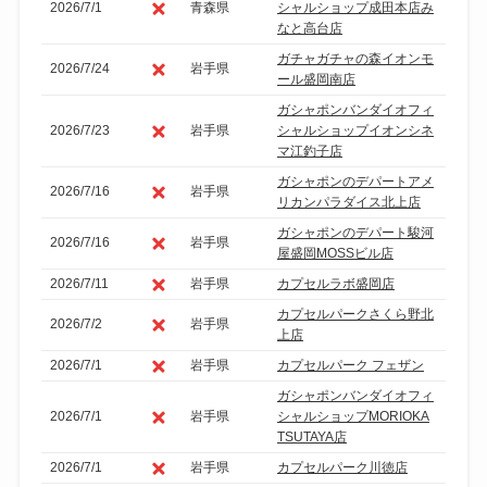
2026/7/1
青森県
シャルショップ成田本店み
なと高台店
ガチャガチャの森イオンモ
2026/7/24
岩手県
ール盛岡南店
ガシャポンバンダイオフィ
2026/7/23
岩手県
シャルショップイオンシネ
マ江釣子店
ガシャポンのデパートアメ
2026/7/16
岩手県
リカンパラダイス北上店
ガシャポンのデパート駿河
2026/7/16
岩手県
屋盛岡MOSSビル店
2026/7/11
岩手県
カプセルラボ盛岡店
カプセルパークさくら野北
2026/7/2
岩手県
上店
2026/7/1
岩手県
カプセルパーク フェザン
ガシャポンバンダイオフィ
2026/7/1
岩手県
シャルショップMORIOKA
TSUTAYA店
2026/7/1
岩手県
カプセルパーク川徳店