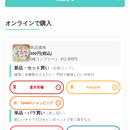
オンラインで購入
単品価格:
300円(税込)
6種コンプリート: 約1,800円
新品・セット買い
（全種コンプ）
確実に全種類そろえたい・予約で確保したい方向け
楽天市場
Amazon
Yahoo!ショッピング
単品・バラ買い
（推し狙い）
欲しいキャラだけをピンポイントで安く探すなら