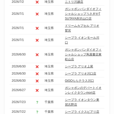
2026/7/2
埼玉県
ニトリ川越店
ガシャポンバンダイオフィ
2026/7/1
埼玉県
シャルショップうさぎやT
SUTAYA所沢山口店
ドリームカプセル アリオ
2026/7/1
埼玉県
鷲宮
シープラ イオンモール川
2026/7/1
埼玉県
口
ガシャポンバンダイオフィ
2026/6/30
埼玉県
シャルショップ蔦屋書店東
松山店
2026/6/30
埼玉県
シープラ アリオ上尾
2026/6/30
埼玉県
シープラ アリオ川口店
2026/6/30
埼玉県
GiGOららテラス川口
ガシャポンのデパートイオ
2026/6/27
埼玉県
ンレイクタウンmori店
シープラ イオンタウン東
2026/7/23
千葉県
習志野店
2026/7/22
千葉県
シープラ イクスピアリ店