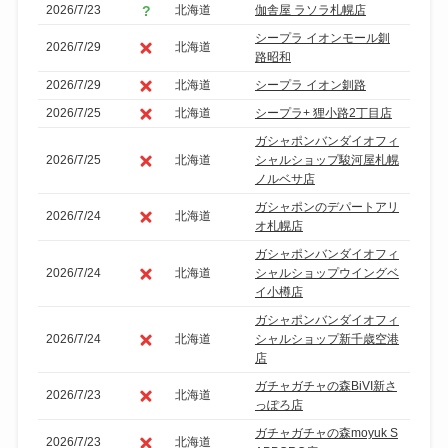
絞
2026/7/23
北海道
伽舎屋 ラソラ札幌店
り
シープラ イオンモール釧
2026/7/29
北海道
込
路昭和
み
2026/7/29
北海道
シープラ イオン釧路
2026/7/25
北海道
シープラ+ 狸小路2丁目店
ガシャポンバンダイオフィ
2026/7/25
北海道
シャルショップ駿河屋札幌
ノルベサ店
ガシャポンのデパートアリ
2026/7/24
北海道
オ札幌店
ガシャポンバンダイオフィ
2026/7/24
北海道
シャルショップウイングベ
イ小樽店
ガシャポンバンダイオフィ
2026/7/24
北海道
シャルショップ新千歳空港
店
ガチャガチャの森BiVI新さ
2026/7/23
北海道
っぽろ店
ガチャガチャの森moyuk S
2026/7/23
北海道