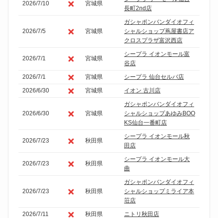
2026/7/10
宮城県
長町2nd店
ガシャポンバンダイオフィ
2026/7/5
宮城県
シャルショップ蔦屋書店ア
クロスプラザ富沢西店
シープラ イオンモール富
2026/7/1
宮城県
谷店
2026/7/1
宮城県
シープラ 仙台セルバ店
2026/6/30
宮城県
イオン 古川店
ガシャポンバンダイオフィ
2026/6/30
宮城県
シャルショップあゆみBOO
KS仙台一番町店
シープラ イオンモール秋
2026/7/23
秋田県
田店
シープラ イオンモール大
2026/7/23
秋田県
曲
ガシャポンバンダイオフィ
2026/7/23
秋田県
シャルショップミライア本
荘店
2026/7/11
秋田県
ニトリ秋田店