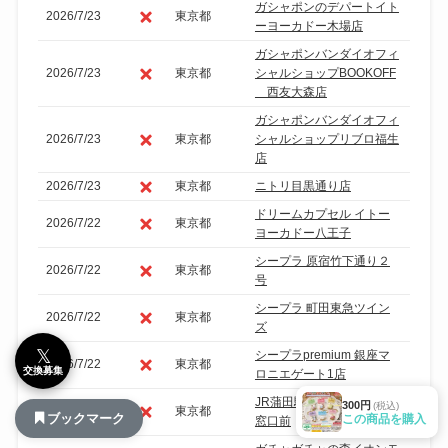
ガシャポンのデパートイト
2026/7/23
東京都
ーヨーカドー木場店
ガシャポンバンダイオフィ
2026/7/23
東京都
シャルショップBOOKOFF
西友大森店
ガシャポンバンダイオフィ
2026/7/23
東京都
シャルショップリブロ福生
店
2026/7/23
東京都
ニトリ目黒通り店
ドリームカプセル イトー
2026/7/22
東京都
ヨーカドー八王子
シープラ 原宿竹下通り２
2026/7/22
東京都
号
シープラ 町田東急ツイン
2026/7/22
東京都
ズ
𝕏
シープラpremium 銀座マ
2026/7/22
東京都
交換募集
ロニエゲート1店
JR蒲田駅改札外みどりの
300円
(税込)
2026/7/22
東京都
ブックマーク
この商品を購入
窓口前