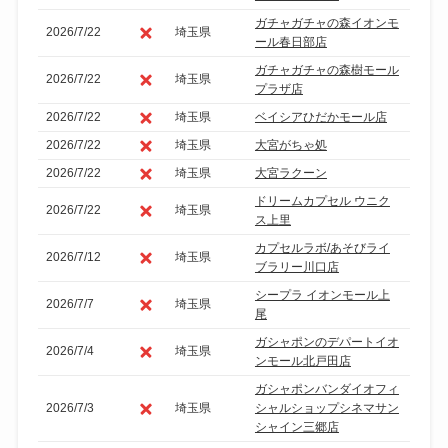
ガチャガチャの森イオンモ
2026/7/22
埼玉県
ール春日部店
ガチャガチャの森樹モール
2026/7/22
埼玉県
プラザ店
2026/7/22
埼玉県
ベイシアひだかモール店
2026/7/22
埼玉県
大宮がちゃ処
2026/7/22
埼玉県
大宮ラクーン
ドリームカプセル ウニク
2026/7/22
埼玉県
ス上里
カプセルラボ/あそびライ
2026/7/12
埼玉県
ブラリー川口店
シープラ イオンモール上
2026/7/7
埼玉県
尾
ガシャポンのデパートイオ
2026/7/4
埼玉県
ンモール北戸田店
ガシャポンバンダイオフィ
2026/7/3
埼玉県
シャルショップシネマサン
シャイン三郷店