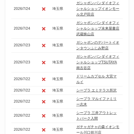
ガシャポンバンダイオフィ
2026/7/24
埼玉県
シャルショップイオンモー
ル北戸田店
ガシャポンバンダイオフィ
2026/7/24
埼玉県
シャルショップ未来屋書店
武蔵狭山店
ガシャポンのデパートイオ
2026/7/23
埼玉県
ンタウンふじみ野店
ガシャポンバンダイオフィ
2026/7/23
埼玉県
シャルショップTSUTAYA
南古谷店
ドリームカプセル 大宮マ
2026/7/22
埼玉県
ルイ
2026/7/22
埼玉県
シープラ エミテラス所沢
シープラ マルイファミリ
2026/7/22
埼玉県
ー志木
シープラ 三井アウトレッ
2026/7/22
埼玉県
トパーク入間
ガチャガチャの森イオンモ
2026/7/22
埼玉県
ール川口前川店