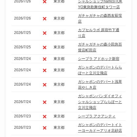
2026/7/26
東京都
シャルショップnamcoTOK
YO東急歌舞伎町タワー店
ガチャガチャの森西友荻窪
2026/7/26
東京都
店
カプセルラボ 原宿竹下通
2026/7/25
東京都
り店
ガチャガチャの森小田急百
2026/7/25
東京都
貨店町田店
2026/7/24
東京都
シープラ アドホック新宿
ガシャポンのデパートらら
2026/7/24
東京都
ぽーと立川立飛店
ガシャポンのデパート浅草
2026/7/24
東京都
花やしき店
ガシャポンバンダイオフィ
2026/7/24
東京都
シャルショップららぽーと
立川立飛店
2026/7/23
東京都
シープラ アクアシティ
ガシャポンのデパートイト
2026/7/23
東京都
ーヨーカドーアリオ北砂店