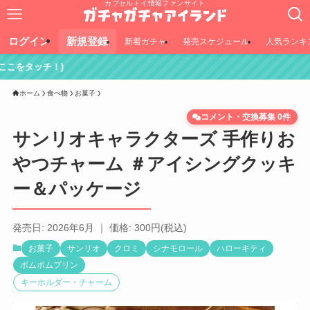
カプセルトイ情報ファンサイト
ログイン
新規登録
新着ガチャ
発売スケジュール
人気ランキ
ホーム
食べ物
お菓子
コメント・交換募集 0件
サンリオキャラクターズ 手作りお
やつチャーム ＃アイシングクッキ
ー＆パッケージ
発売日: 2026年6月 ｜ 価格: 300円(税込)
お菓子
サンリオ
クロミ
シナモロール
ハローキティ
ポムポムプリン
キーホルダー・チャーム