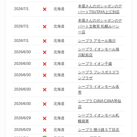
本屋さんのガシャポンのデ
2026/7/1
北海道
パートTSUTAYA上江別店
本屋さんのガシャポンのデ
2026/7/1
北海道
パート文教堂 札幌ルーシ
ー店
2026/7/1
北海道
シープラ アモール旭川
シープラ イオンモール旭
2026/6/30
北海道
川駅前店
2026/6/30
北海道
シープラ イオン千歳
シープラ フレスポスズラ
2026/6/30
北海道
ンプラザ
シープラ イオンモール名
2026/6/30
北海道
寄
シープラ CiiNA CiiNA琴似
2026/6/30
北海道
店
シープラ イオンモール札
2026/6/29
北海道
幌発寒
2026/6/29
北海道
シープラ 狸小路５丁目北