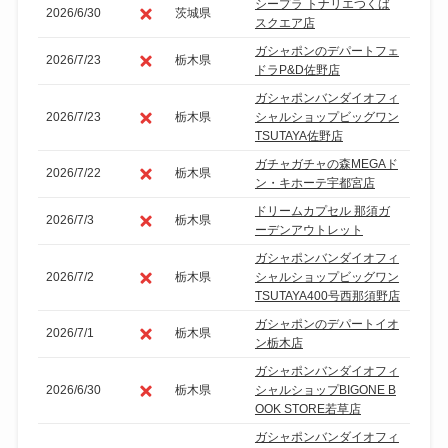
シープラ トナリエつくば
2026/6/30
茨城県
スクエア店
ガシャポンのデパートフェ
2026/7/23
栃木県
ドラP&D佐野店
ガシャポンバンダイオフィ
2026/7/23
栃木県
シャルショップビッグワン
TSUTAYA佐野店
ガチャガチャの森MEGAド
2026/7/22
栃木県
ン・キホーテ宇都宮店
ドリームカプセル 那須ガ
2026/7/3
栃木県
ーデンアウトレット
ガシャポンバンダイオフィ
2026/7/2
栃木県
シャルショップビッグワン
TSUTAYA400号西那須野店
ガシャポンのデパートイオ
2026/7/1
栃木県
ン栃木店
ガシャポンバンダイオフィ
2026/6/30
栃木県
シャルショップBIGONE B
OOK STORE若草店
ガシャポンバンダイオフィ