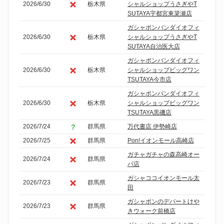
2026/6/30
栃木県
シャルショップうさぎやT
SUTAYA宇都宮東簗瀬店
ガシャポンバンダイオフィ
2026/6/30
栃木県
シャルショップうさぎやT
SUTAYA自治医大店
ガシャポンバンダイオフィ
2026/6/30
栃木県
シャルショップビッグワン
TSUTAYA今市店
ガシャポンバンダイオフィ
2026/6/30
栃木県
シャルショップビッグワン
TSUTAYA黒磯店
2026/7/24
群馬県
万代書店 伊勢崎店
2026/7/25
群馬県
Pon!イオンモール高崎店
ガチャガチャの森高崎オー
2026/7/24
群馬県
パ店
ガシャココイオンモール太
2026/7/23
群馬県
田
ガシャポンのデパートけや
2026/7/23
群馬県
きウォーク前橋店