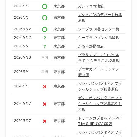
2026/8/8
東京都
ガシャココ池袋
ガシャポンのデパート秋葉
2026/8/6
東京都
原店
2026/7/22
東京都
シープラ 渋谷センター街
2026/7/22
東京都
シープラ ウィング高輪店
2026/7/2
東京都
がちゃ処原宿店
プラサカプコン/カプセル
2026/7/23
東京都
不明
ラボ ららテラス北綾瀬店
プラサカプコン ミッテン
2026/7/4
東京都
不明
府中店
ガシャポンバンダイオフィ
2026/8/1
東京都
シャルショップ秋葉原店
ガシャポンバンダイオフィ
2026/7/27
東京都
シャルショップ浅草花やし
き店
ドリームカプセル MAGNE
2026/7/27
東京都
T by SHIBUYA109店
ガシャポンバンダイオフィ