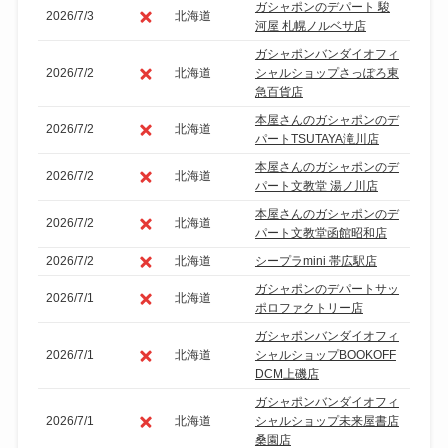
ガシャポンのデパート 駿
2026/7/3
北海道
河屋 札幌ノルベサ店
ガシャポンバンダイオフィ
2026/7/2
北海道
シャルショップさっぽろ東
急百貨店
本屋さんのガシャポンのデ
2026/7/2
北海道
パートTSUTAYA滝川店
本屋さんのガシャポンのデ
2026/7/2
北海道
パート文教堂 湯ノ川店
本屋さんのガシャポンのデ
2026/7/2
北海道
パート文教堂函館昭和店
2026/7/2
北海道
シープラmini 帯広駅店
ガシャポンのデパートサッ
2026/7/1
北海道
ポロファクトリー店
ガシャポンバンダイオフィ
2026/7/1
北海道
シャルショップBOOKOFF
DCM上磯店
ガシャポンバンダイオフィ
2026/7/1
北海道
シャルショップ未来屋書店
桑園店