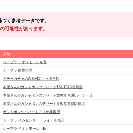
基づく参考データです。
の可能性があります。
店舗
シープラ イオンモール名寄
シープラ 西條稚内
ガチャガチャの森BiVI新さっぽろ店
本屋さんのガシャポンのデパートTSUTAYA滝川店
本屋さんのガシャポンのデパート文教堂 札幌ルーシー店
本屋さんのガシャポンのデパート文教堂琴似駅前店
ガシャポンのデパートアリオ札幌店
シープラ メガセンタートライアル旭川
シープラ イオンモール下田