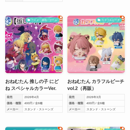
アニメ・漫画・ゲーム
カラフルピーチ
おねむたん 推しの子 にど
おねむたん カラフルピーチ
ね スペシャルカラーVer.
vol.2（再販）
発売
2026年4月
発売
2026年3月
価格・種類
400円 / 全6種
価格・種類
400円 / 全6種
メーカー
スタンド・ストーンズ
メーカー
スタンド・ストーンズ