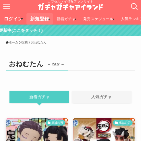
カプセルトイ情報ファンサイト
ログイン
新規登録
新着ガチャ
発売スケジュール
人気ランキ
)
ホーム
投稿
おねむたん
おねむたん
– tax –
新着ガチャ
人気ガチャ
鬼滅の刃
鬼滅の刃