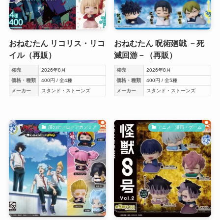
おねむたん リコリス・リコ
おねむたん 呪術廻戦 －死
イル（再販）
滅回游－（再販）
発売
2026年8月
発売
2026年8月
価格・種類
400円 / 全4種
価格・種類
400円 / 全5種
メーカー
スタンド・ストーンズ
メーカー
スタンド・ストーンズ
僕のヒーローアカデミア
アニメ・漫画・ゲーム