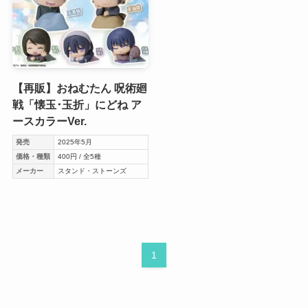
【再販】おねむたん 呪術廻
戦「懐玉･玉折」にどね ア
ースカラーVer.
発売
2025年5月
価格・種類
400円 / 全5種
メーカー
スタンド・ストーンズ
1