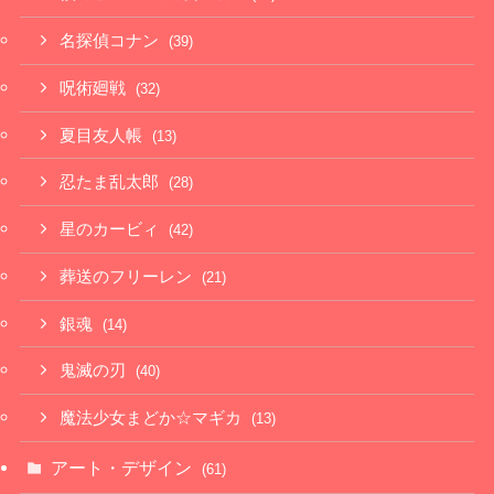
名探偵コナン
(39)
呪術廻戦
(32)
夏目友人帳
(13)
忍たま乱太郎
(28)
星のカービィ
(42)
葬送のフリーレン
(21)
銀魂
(14)
鬼滅の刃
(40)
魔法少女まどか☆マギカ
(13)
アート・デザイン
(61)