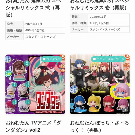
おねむたん 鬼滅の刃 スペ
おねむたん鬼滅の刃 スペシ
シャルリミックス 弐（再
ャルリミックス 壱（再販）
販）
発売
2025年11月
価格・種類
400円 / 全5種
発売
2025年11月
メーカー
スタンド・ストーンズ
価格・種類
400円 / 全5種
メーカー
スタンド・ストーンズ
ダンダダン
アニメ・漫画・ゲーム
おねむたん TVアニメ『ダ
おねむたん ぼっち・ざ・ろ
ンダダン』vol.2
っく！（再販）