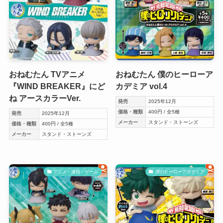
おねむたん TVアニメ
おねむたん 僕のヒーローア
『WIND BREAKER』にど
カデミア vol.4
ね アースカラーVer.
発売
2025年12月
価格・種類
400円 / 全5種
発売
2025年12月
メーカー
スタンド・ストーンズ
価格・種類
400円 / 全5種
メーカー
スタンド・ストーンズ
アニメ・漫画・ゲーム
僕のヒーローアカデミア