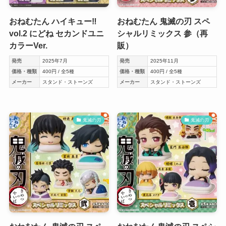
おねむたん ハイキュー‼︎
おねむたん 鬼滅の刃 スペ
vol.2 にどね セカンドユニ
シャルリミックス 参（再
カラーVer.
販）
発売
2025年7月
発売
2025年11月
価格・種類
400円 / 全5種
価格・種類
400円 / 全5種
メーカー
スタンド・ストーンズ
メーカー
スタンド・ストーンズ
鬼滅の刃
鬼滅の刃