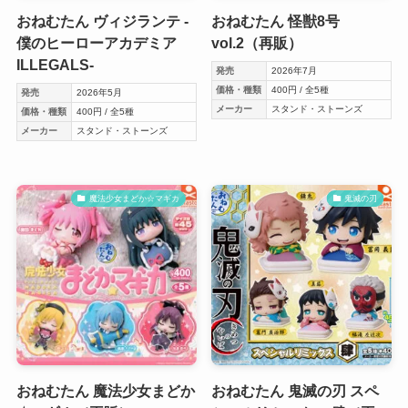
おねむたん ヴィジランテ -
おねむたん 怪獣8号
僕のヒーローアカデミア
vol.2（再販）
ILLEGALS-
発売
2026年7月
価格・種類
400円 / 全5種
発売
2026年5月
メーカー
スタンド・ストーンズ
価格・種類
400円 / 全5種
メーカー
スタンド・ストーンズ
魔法少女まどか☆マギカ
鬼滅の刃
おねむたん 魔法少女まどか
おねむたん 鬼滅の刃 スペ