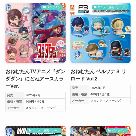
ダンダダン
アニメ・漫画・ゲーム
おねむたんTVアニメ『ダン
おねむたん ペルソナ３ リ
ダダン』にどねアースカラ
ロード Vol.2
ーVer.
発売
2025年8月
価格・種類
400円 / 全5種
発売
2025年9月
メーカー
スタンド・ストーンズ
価格・種類
400円 / 全5種
メーカー
スタンド・ストーンズ
アニメ・漫画・ゲーム
ダンダダン