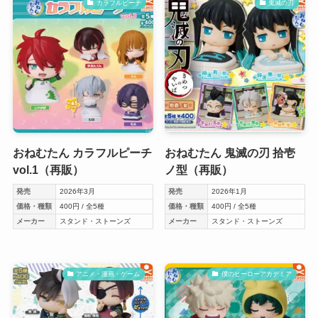
カラフルピーチ
鬼滅の刃
おねむたん カラフルピーチ
おねむたん 鬼滅の刃 拾壱
vol.1（再販）
ノ型（再販）
発売
2026年3月
発売
2026年1月
価格・種類
400円 / 全5種
価格・種類
400円 / 全5種
メーカー
スタンド・ストーンズ
メーカー
スタンド・ストーンズ
アニメ・漫画・ゲーム
僕のヒーローアカデミア