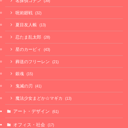
名探偵コナン
(39)
呪術廻戦
(32)
夏目友人帳
(13)
忍たま乱太郎
(28)
星のカービィ
(43)
葬送のフリーレン
(21)
銀魂
(15)
鬼滅の刃
(41)
魔法少女まどか☆マギカ
(13)
アート・デザイン
(61)
オフィス・社会
(17)