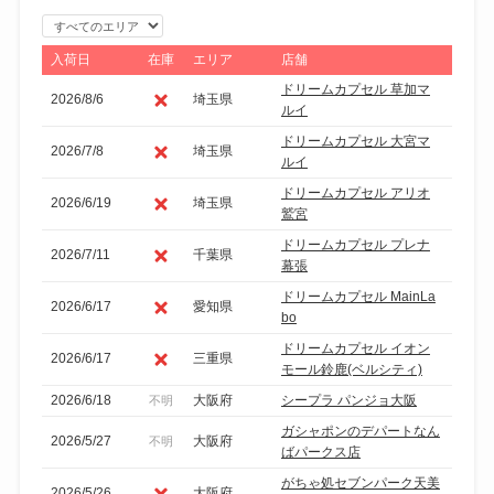
エ
リ
入荷日
在庫
エリア
店舗
ア
ドリームカプセル 草加マ
2026/8/6
埼玉県
で
ルイ
絞
ドリームカプセル 大宮マ
2026/7/8
埼玉県
り
ルイ
込
ドリームカプセル アリオ
2026/6/19
埼玉県
鷲宮
み
ドリームカプセル プレナ
2026/7/11
千葉県
幕張
ドリームカプセル MainLa
2026/6/17
愛知県
bo
ドリームカプセル イオン
2026/6/17
三重県
モール鈴鹿(ベルシティ)
2026/6/18
大阪府
シープラ パンジョ大阪
不明
ガシャポンのデパートなん
2026/5/27
大阪府
不明
ばパークス店
がちゃ処セブンパーク天美
2026/5/26
大阪府