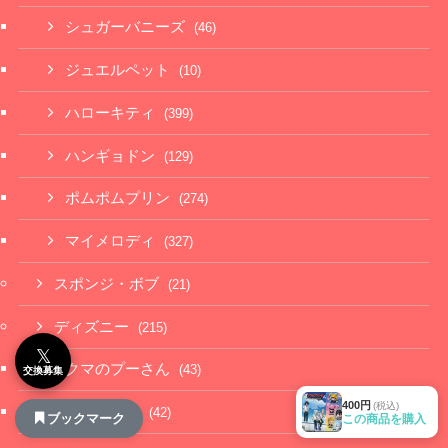
シュガーバニーズ
(46)
ジュエルペット
(10)
ハローキティ
(399)
ハンギョドン
(129)
ポムポムプリン
(274)
マイメロディ
(327)
スポンジ・ボブ
(21)
ディズニー
(215)
𝕏
クマのプーさん
(43)
交換募集
400円
(税込)
スティッチ
(42)
ブックマーク
この商品を購入