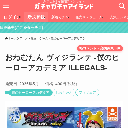
カプセルトイ情報ファンサイト
ログイン
新規登録
新着ガチャ
発売スケジュール
人気ランキ
タッチ！)
ホーム
アニメ・漫画・ゲーム
僕のヒーローアカデミア
コメント・交換募集 0件
おねむたん ヴィジランテ -僕のヒ
ーローアカデミア ILLEGALS-
発売日: 2026年5月 ｜ 価格: 400円(税込)
僕のヒーローアカデミア
おねむたん
フィギュア