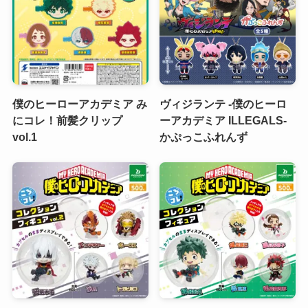
僕のヒーローアカデミア み
ヴィジランテ -僕のヒーロ
にコレ！前髪クリップ
ーアカデミア ILLEGALS-
vol.1
かぷっこふれんず