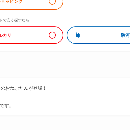
!ショッピング
）
トで安く探すなら
ルカリ
駿河
」のおねむたんが登場！
販です。