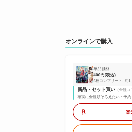
オンラインで購入
単品価格:
400円(税込)
4種コンプリート: 約1,
新品・セット買い
（全種コ
確実に全種類そろえたい・予約
楽