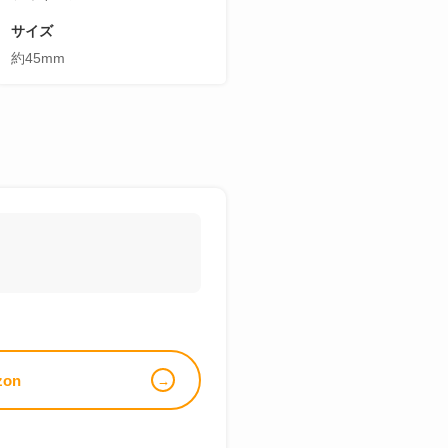
サイズ
約45mm
zon