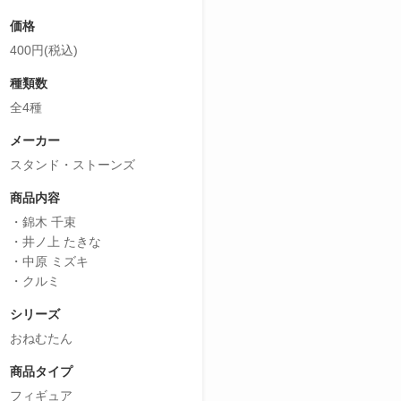
価格
400円(税込)
種類数
全4種
メーカー
スタンド・ストーンズ
商品内容
・錦木 千束
・井ノ上 たきな
・中原 ミズキ
・クルミ
シリーズ
おねむたん
商品タイプ
フィギュア