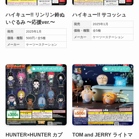
ハイキュー!! リンリン鈴ぬ
ハイキュー!! サコッシュ
いぐるみ 〜応援ver.〜
発売
2025年1月
価格・種類
全5種
発売
2025年1月
メーカー
ケーツーステーション
価格・種類
500円 / 全5種
メーカー
ケーツーステーション
HUNTER×HUNTER
トムとジェリー
HUNTER×HUNTER カプ
TOM and JERRY ライトマ