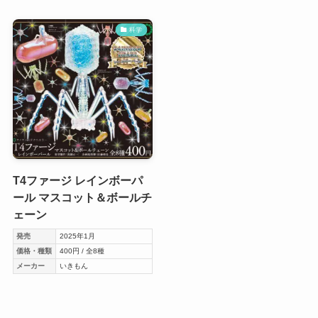
科学
T4ファージ レインボーパ
ール マスコット＆ボールチ
ェーン
発売
2025年1月
価格・種類
400円 / 全8種
メーカー
いきもん