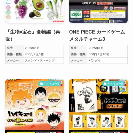
『生物×宝石』食物編（再
ONE PIECE カードゲーム
販）
メタルチャーム3
発売
2025年1月
発売
2025年1月
価格・種類
400円 / 全5種
価格・種類
300円 / 全10種
メーカー
スタンド・ストーンズ
メーカー
バンダイ
ハイキュー!!
ハイキュー!!