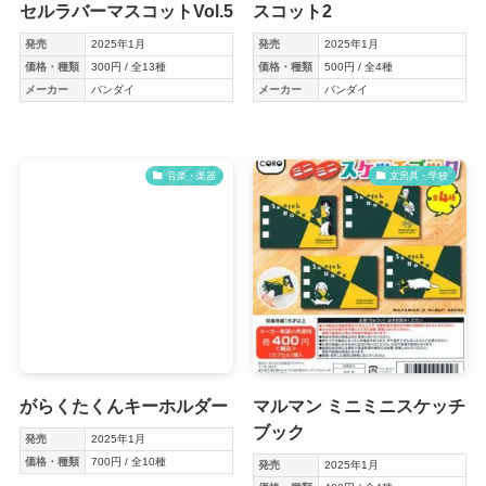
セルラバーマスコットVol.5
スコット2
発売
2025年1月
発売
2025年1月
価格・種類
300円 / 全13種
価格・種類
500円 / 全4種
メーカー
バンダイ
メーカー
バンダイ
音楽・楽器
文房具・学校
がらくたくんキーホルダー
マルマン ミニミニスケッチ
ブック
発売
2025年1月
価格・種類
700円 / 全10種
発売
2025年1月