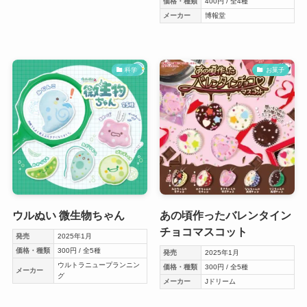
価格・種類
400円 / 全4種
メーカー
博報堂
科学
お菓子
ウルぬい 微生物ちゃん
あの頃作ったバレンタイン
チョコマスコット
発売
2025年1月
価格・種類
300円 / 全5種
発売
2025年1月
ウルトラニュープランニン
価格・種類
300円 / 全5種
メーカー
グ
メーカー
Jドリーム