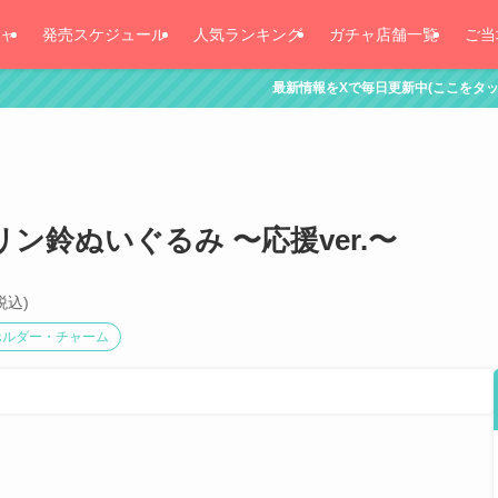
ャ
発売スケジュール
人気ランキング
ガチャ店舗一覧
ご当
最新情報をXで毎日更新中(ここをタッチ！)
リン鈴ぬいぐるみ 〜応援ver.〜
税込)
ホルダー・チャーム