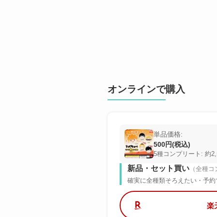
オンラインで購入
単品価格:
500円(税込)
5種コンプリート: 約2,
新品・セット買い
（全種コ
確実に全種類そろえたい・予約
楽