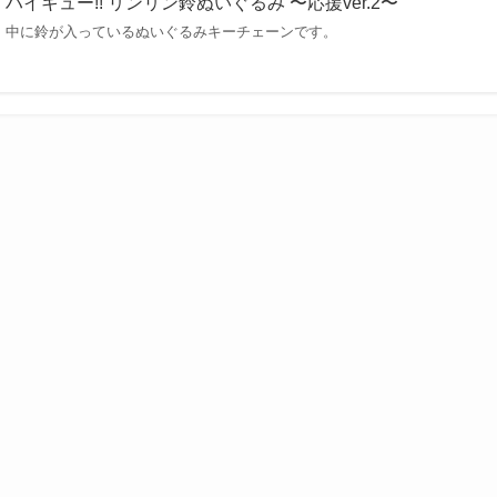
ハイキュー!! リンリン鈴ぬいぐるみ 〜応援ver.2〜
中に鈴が入っているぬいぐるみキーチェーンです。