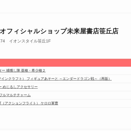
オフィシャルショップ未来屋書店笹丘店
-74 イオンスタイル笹丘1F
ー 捕獲し隊 亜種・希少種２
T（マインクラフト） フィギュアあそーと ～エンダードラゴン戦～（再販）
ー めじるしアクセサリー
ラフルマルチチャーム
IGHT（アクションフライト） ケロロ軍曹