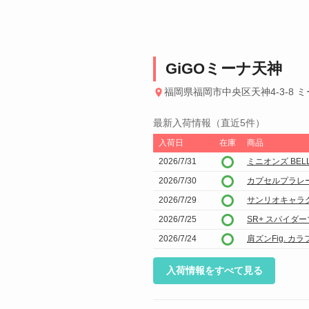
GiGOミーナ天神
福岡県福岡市中央区天神4-3-8 ミ
最新入荷情報（直近5件）
入荷日
在庫
商品
2026/7/31
ミニオンズ BEL
2026/7/30
カプセルプラレー
2026/7/29
サンリオキャラ
2026/7/25
SR+ スパイダーマン
2026/7/24
肩ズンFig. カラ
入荷情報をすべて見る