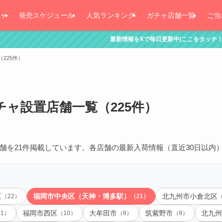
ャ
発売スケジュール
人気ランキング
ガチャ店舗一覧
ご当
最新情報をXで毎日更新中(ここをタッチ！)
225件）
ャ設置店舗一覧（225件）
舗を21件掲載しています。各店舗の最新入荷情報（直近30日以内
区
（22）
福岡市中央区（天神・博多駅）
（21）
北九州市小倉北区
11）
福岡市西区
（10）
大牟田市
（8）
筑紫野市
（8）
北九州