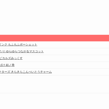
インク もふもふポーシェット
たり ゆらゆらつながるマスコット
リピカルズみっくす
ばけ 結ノ巻
クターズ きらきらこんぺいとうチャーム