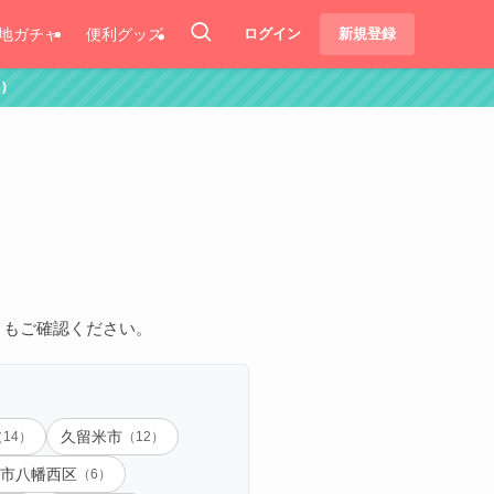
地ガチャ
便利グッズ
ログイン
新規登録
）もご確認ください。
（14）
久留米市
（12）
市八幡西区
（6）