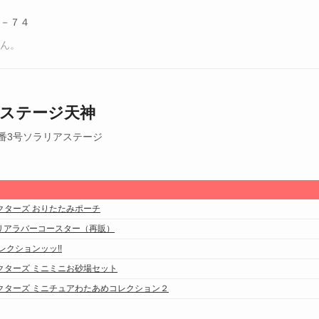
－７４
せん。
ステージ天神
番3号ソラリアステージ
クターズ おりたたみポーチ
Y クリアラバーコースター（再販）
レクションッッ!!
クターズ ミニミニお砂場セット
クターズ ミニチュアわたあめコレクション２