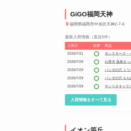
GiGO福岡天神
福岡県福岡市中央区天神2-7-6
最新入荷情報（直近5件）
入荷日
在庫
商品
2026/7/31
モンスターズ・
2026/7/29
お茶犬 温泉まっ
2026/7/29
パンダの穴 ト
2026/7/29
パンダの穴 もち
2026/7/29
サンリオキャラ
入荷情報をすべて見る
イオン笹丘