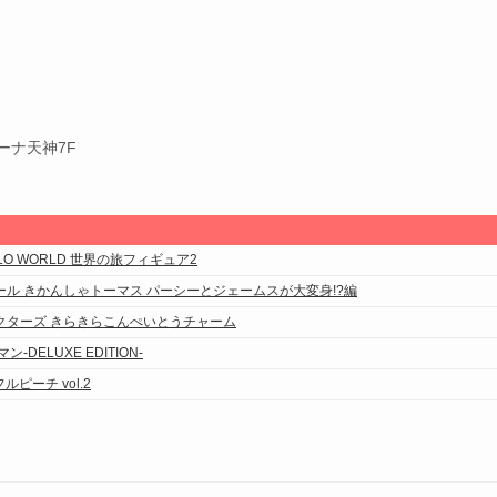
ーナ天神7F
LO WORLD 世界の旅フィギュア2
ル きかんしゃトーマス パーシーとジェームスが大変身!?編
クターズ きらきらこんぺいとうチャーム
-DELUXE EDITION-
フルピーチ vol.2