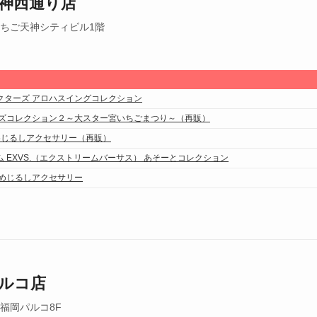
神西通り店
いちご天神シティビル1階
クターズ アロハスイングコレクション
ッズコレクション２～大スター宮いちごまつり～（再販）
E めじるしアクセサリー（再販）
 EXVS.（エクストリームバーサス） あそーとコレクション
 めじるしアクセサリー
ルコ店
 福岡パルコ8F