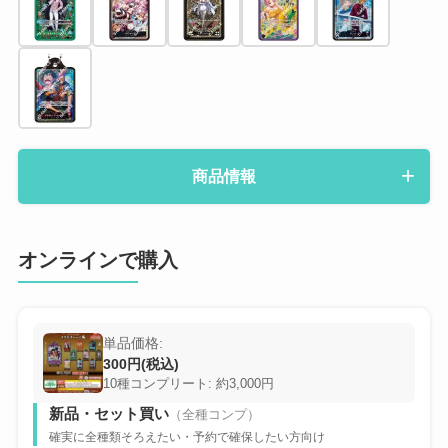
商品情報
オンラインで購入
単品価格:
300円(税込)
10種コンプリート: 約3,000円
新品・セット買い
（全種コンプ）
確実に全種類そろえたい・予約で確保したい方向け