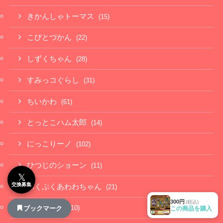
きかんしゃトーマス
(15)
こびとづかん
(22)
しずくちゃん
(28)
すみっコぐらし
(31)
ちいかわ
(61)
とっとこハム太郎
(14)
にっこりーノ
(102)
ひつじのショーン
(11)
𝕏
交換募集
ぷくぷくあわわちゃん
(21)
300円
(税込)
もちにゃみ
(10)
ブックマーク
この商品を購入