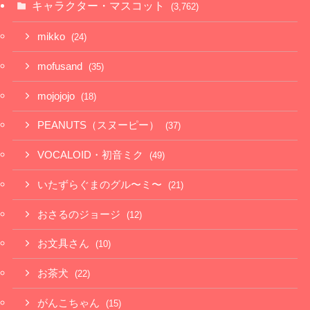
キャラクター・マスコット
(3,762)
mikko
(24)
mofusand
(35)
mojojojo
(18)
PEANUTS（スヌーピー）
(37)
VOCALOID・初音ミク
(49)
いたずらぐまのグル〜ミ〜
(21)
おさるのジョージ
(12)
お文具さん
(10)
お茶犬
(22)
がんこちゃん
(15)