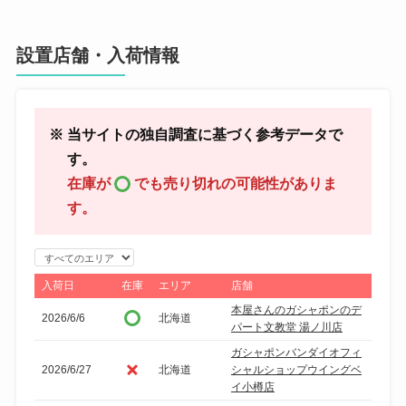
設置店舗・入荷情報
※ 当サイトの独自調査に基づく参考データで
す。
在庫が
でも売り切れの可能性がありま
す。
エ
リ
入荷日
在庫
エリア
店舗
ア
本屋さんのガシャポンのデ
2026/6/6
北海道
で
パート文教堂 湯ノ川店
絞
ガシャポンバンダイオフィ
り
2026/6/27
北海道
シャルショップウイングベ
イ小樽店
込