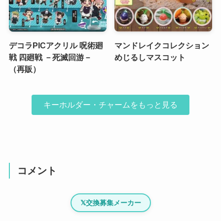
デコラPICアクリル 呪術廻
マンドレイクコレクション
戦 四廻戦 －死滅回游－
めじるしマスコット
（再販）
キーホルダー・チャームをもっと見る
コメント
𝕏
交換募集メーカー