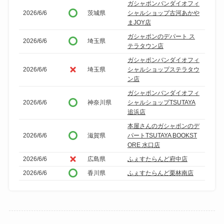
ガシャポンバンダイオフィ
み
2026/6/6
茨城県
シャルショップ古河あかや
まJOY店
ガシャポンのデパート ス
2026/6/6
埼玉県
テラタウン店
ガシャポンバンダイオフィ
2026/6/6
埼玉県
シャルショップステラタウ
ン店
ガシャポンバンダイオフィ
2026/6/6
神奈川県
シャルショップTSUTAYA
追浜店
本屋さんのガシャポンのデ
2026/6/6
滋賀県
パートTSUTAYA BOOKST
ORE 水口店
2026/6/6
広島県
ふぇすたらんど府中店
2026/6/6
香川県
ふぇすたらんど栗林南店