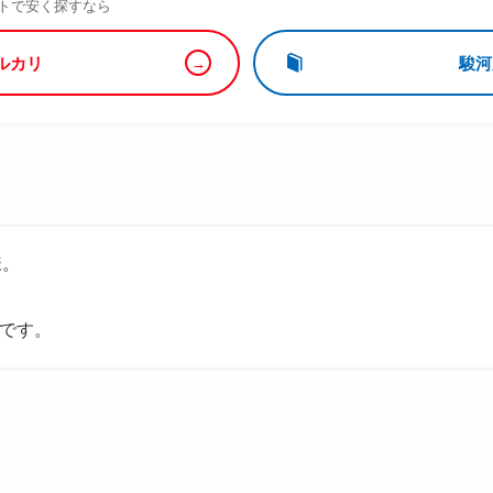
トで安く探すなら
ルカリ
駿河
様。
販です。