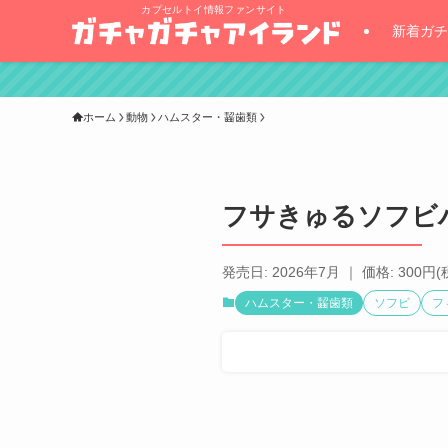
カプセルトイ情報ファンサイト
新着ガチ
ホーム
動物
ハムスター・齧歯類
フサきゅるソフビ
発売日: 2026年7月 ｜ 価格: 300円(
ハムスター・齧歯類
ソフビ
フ