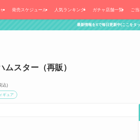
ャ
発売スケジュール
人気ランキング
ガチャ店舗一覧
ご当
最新情報をXで毎日更新中(ここをタッチ！)
ハムスター（再販）
税込)
ィギュア