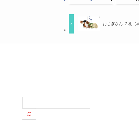
おじぎさん ２礼（
検
索