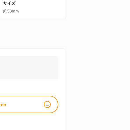
サイズ
約53mm
zon