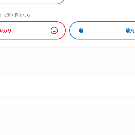
）
トで安く探すなら
ルカリ
駿河