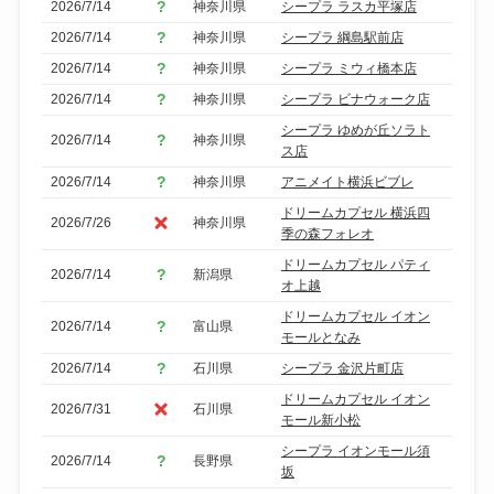
2026/7/14
神奈川県
シープラ ラスカ平塚店
2026/7/14
神奈川県
シープラ 綱島駅前店
2026/7/14
神奈川県
シープラ ミウィ橋本店
2026/7/14
神奈川県
シープラ ビナウォーク店
シープラ ゆめが丘ソラト
2026/7/14
神奈川県
ス店
2026/7/14
神奈川県
アニメイト横浜ビブレ
ドリームカプセル 横浜四
2026/7/26
神奈川県
季の森フォレオ
ドリームカプセル パティ
2026/7/14
新潟県
オ上越
ドリームカプセル イオン
2026/7/14
富山県
モールとなみ
2026/7/14
石川県
シープラ 金沢片町店
ドリームカプセル イオン
2026/7/31
石川県
モール新小松
シープラ イオンモール須
2026/7/14
長野県
坂