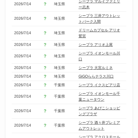
シープラ マルイファミリ
2026/7/14
埼玉県
ー志木
シープラ 三井アウトレッ
2026/7/14
埼玉県
トパーク入間
ドリームカプセル アリオ
2026/7/14
埼玉県
鷲宮
2026/7/14
埼玉県
シープラ アリオ上尾
シープラ イオンモール川
2026/7/14
埼玉県
口
2026/7/14
埼玉県
シープラ 大宮ルミネ
2026/7/14
埼玉県
GiGOららテラス川口
2026/7/14
千葉県
シープラ イクスピアリ店
シープラ イオンモール千
2026/7/14
千葉県
葉ニュータウン
シープラ あびこショッピ
2026/7/14
千葉県
ングプラザ
シープラ 酒々井プレミア
2026/7/14
千葉県
ムアウトレット
シープラ アクロスモール