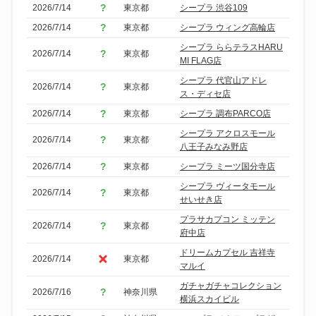
2026/7/14
東京都
シープラ 渋谷109
2026/7/14
東京都
シープラ ウィング高輪店
シープラ ららテラスHARU
2026/7/14
東京都
MI FLAG店
シープラ 代官山アドレ
2026/7/14
東京都
ス・ディセ店
2026/7/14
東京都
シープラ 調布PARCO店
シープラ アクロスモール
2026/7/14
東京都
八王子みなみ野店
2026/7/14
東京都
シープラ ミーツ国分寺店
シープラ ヴィータモール
2026/7/14
東京都
せいせき店
プラサカプコン ミッテン
2026/7/14
東京都
府中店
ドリームカプセル 吉祥寺
2026/7/14
東京都
マルイ
ガチャガチャコレクション
2026/7/16
神奈川県
横浜スカイビル