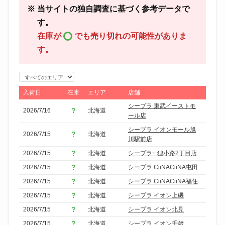
※ 当サイトの独自調査に基づく参考データで
す。
在庫が
でも売り切れの可能性がありま
す。
エ
リ
入荷日
在庫
エリア
店舗
ア
シープラ 東武イーストモ
2026/7/16
北海道
で
ール店
絞
シープラ イオンモール旭
2026/7/15
北海道
り
川駅前店
込
2026/7/15
北海道
シープラ+ 狸小路2丁目店
み
2026/7/15
北海道
シープラ CiiNACiiNA屯田
2026/7/15
北海道
シープラ CiiNACiiNA福住
2026/7/15
北海道
シープラ イオン上磯
2026/7/15
北海道
シープラ イオン北見
2026/7/15
北海道
シープラ イオン千歳