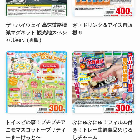
ザ・ハイウェイ 高速道路標
ざ・ドリンク＆アイス自販
識マグネット 観光地スペシ
機６
ャルver.（再販）
トイスピの森！プチプチア
ぷにゅぷにゅ！フィルム付
ニモマスコット〜プリティ
き！トレー生鮮食品めじる
ーまーけっと〜
しチャーム