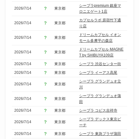
シープラpremium 銀座マ
2026/7/14
東京都
ロニエゲート1店
カプセルラボ 原宿竹下通
2026/7/14
東京都
り店
ドリームカプセル イオン
2026/7/14
東京都
モール多摩平の森店
ドリームカプセル MAGNE
2026/7/14
東京都
T by SHIBUYA109店
2026/7/14
東京都
シープラ 渋谷センター街
2026/7/14
東京都
シープラ イーアス高尾
シープラ グランデュオ立
2026/7/14
東京都
川
シープラ グランデュオ蒲
2026/7/14
東京都
田
2026/7/14
東京都
シープラ コピス吉祥寺
シープラ デックス東京ビ
2026/7/14
東京都
ーチ
2026/7/14
東京都
シープラ 東急プラザ蒲田