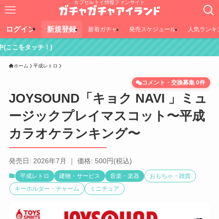
カプセルトイ情報ファンサイト
ログイン
新規登録
新着ガチャ
発売スケジュール
人気ランキ
ホーム
平成レトロ
コメント・交換募集 0件
JOYSOUND「キョク NAVI 」ミュ
ージックプレイマスコット〜平成
カラオケランキング〜
発売日: 2026年7月 ｜ 価格: 500円(税込)
平成レトロ
建物・サービス
音楽・楽器
おもちゃ・雑貨
キーホルダー・チャーム
ミニチュア