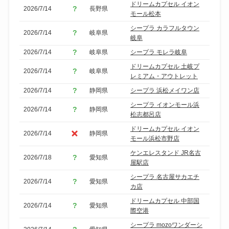
ドリームカプセル イオン
2026/7/14
長野県
モール松本
シープラ カラフルタウン
2026/7/14
岐阜県
岐阜
2026/7/14
岐阜県
シープラ モレラ岐阜
ドリームカプセル 土岐プ
2026/7/14
岐阜県
レミアム・アウトレット
2026/7/14
静岡県
シープラ 浜松メイワン店
シープラ イオンモール浜
2026/7/14
静岡県
松志都呂店
ドリームカプセル イオン
2026/7/14
静岡県
モール浜松市野店
ケンエレスタンド JR名古
2026/7/18
愛知県
屋駅店
シープラ 名古屋サカエチ
2026/7/14
愛知県
カ店
ドリームカプセル 中部国
2026/7/14
愛知県
際空港
シープラ mozoワンダーシ