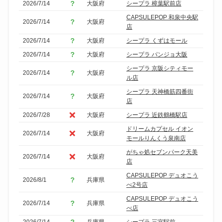
2026/7/14
大阪府
シープラ 樟葉駅前店
CAPSULEPOP 和泉中央駅
2026/7/14
大阪府
店
2026/7/14
大阪府
シープラ くずはモール
2026/7/14
大阪府
シープラ パンジョ大阪
シープラ 京阪シティモー
2026/7/14
大阪府
ル店
シープラ 天神橋筋四番街
2026/7/14
大阪府
店
2026/7/28
大阪府
シープラ 近鉄鶴橋駅店
ドリームカプセル イオン
2026/7/14
大阪府
モールりんくう泉南店
がちゃ処セブンパーク天美
2026/7/14
大阪府
店
CAPSULEPOP デュオこう
2026/8/1
兵庫県
べ2号店
CAPSULEPOP デュオこう
2026/7/14
兵庫県
べ店
2026/7/14
兵庫県
シープラ 三宮駅前