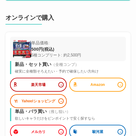
オンラインで購入
単品価格:
500円(税込)
5種コンプリート: 約2,500円
新品・セット買い
（全種コンプ）
確実に全種類そろえたい・予約で確保したい方向け
楽天市場
Amazon
Yahoo!ショッピング
単品・バラ買い
（推し狙い）
欲しいキャラだけをピンポイントで安く探すなら
メルカリ
駿河屋