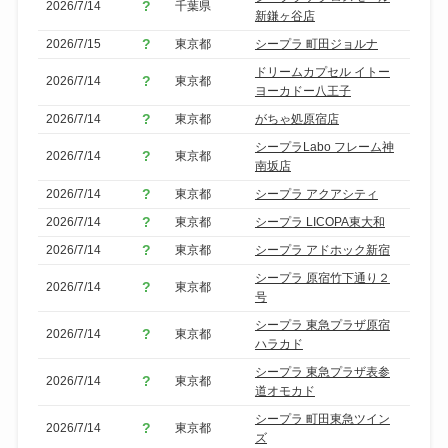
2026/7/14
千葉県
新鎌ヶ谷店
2026/7/15
東京都
シープラ 町田ジョルナ
ドリームカプセル イトー
2026/7/14
東京都
ヨーカドー八王子
2026/7/14
東京都
がちゃ処原宿店
シープラLabo フレーム神
2026/7/14
東京都
南坂店
2026/7/14
東京都
シープラ アクアシティ
2026/7/14
東京都
シープラ LICOPA東大和
2026/7/14
東京都
シープラ アドホック新宿
シープラ 原宿竹下通り２
2026/7/14
東京都
号
シープラ 東急プラザ原宿
2026/7/14
東京都
ハラカド
シープラ 東急プラザ表参
2026/7/14
東京都
道オモカド
シープラ 町田東急ツイン
2026/7/14
東京都
ズ