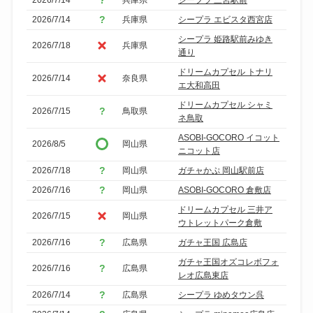
2026/7/14
兵庫県
シープラ エビスタ西宮店
シープラ 姫路駅前みゆき
2026/7/18
兵庫県
通り
ドリームカプセル トナリ
2026/7/14
奈良県
エ大和高田
ドリームカプセル シャミ
2026/7/15
鳥取県
ネ鳥取
ASOBI-GOCORO イコット
2026/8/5
岡山県
ニコット店
2026/7/18
岡山県
ガチャかぷ 岡山駅前店
2026/7/16
岡山県
ASOBI-GOCORO 倉敷店
ドリームカプセル 三井ア
2026/7/15
岡山県
ウトレットパーク倉敷
2026/7/16
広島県
ガチャ王国 広島店
ガチャ王国オズコレボフォ
2026/7/16
広島県
レオ広島東店
2026/7/14
広島県
シープラ ゆめタウン呉