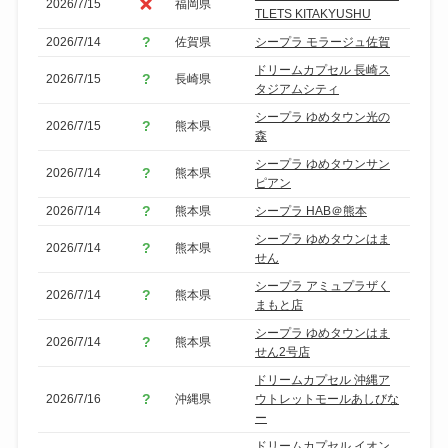
2026/7/15
福岡県
TLETS KITAKYUSHU
2026/7/14
佐賀県
シープラ モラージュ佐賀
ドリームカプセル 長崎ス
2026/7/15
長崎県
タジアムシティ
シープラ ゆめタウン光の
2026/7/15
熊本県
森
シープラ ゆめタウンサン
2026/7/14
熊本県
ピアン
2026/7/14
熊本県
シープラ HAB＠熊本
シープラ ゆめタウンはま
2026/7/14
熊本県
せん
シープラ アミュプラザく
2026/7/14
熊本県
まもと店
シープラ ゆめタウンはま
2026/7/14
熊本県
せん2号店
ドリームカプセル 沖縄ア
2026/7/16
沖縄県
ウトレットモールあしびな
ー
ドリームカプセル イオン