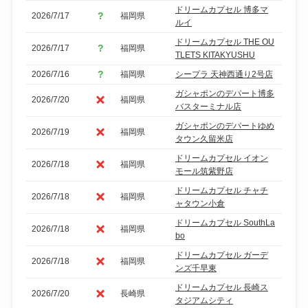
ドリームカプセル 博多マ
2026/7/17
福岡県
ルイ
ドリームカプセル THE OU
2026/7/17
福岡県
TLETS KITAKYUSHU
2026/7/16
福岡県
シープラ 天神西通り2号店
ガシャポンのデパート博多
2026/7/20
福岡県
バスターミナル店
ガシャポンのデパートゆめ
2026/7/19
福岡県
タウン久留米店
ドリームカプセル イオン
2026/7/18
福岡県
モール筑紫野店
ドリームカプセル チャチ
2026/7/18
福岡県
ャタウン小倉
ドリームカプセル SouthLa
2026/7/18
福岡県
bo
ドリームカプセル ガーデ
2026/7/18
福岡県
ンズ千早東
ドリームカプセル 長崎ス
2026/7/20
長崎県
タジアムシティ