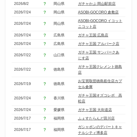
2026/8/2
岡山県
ガチャかぷ 岡山駅前店
2026/7/24
岡山県
ASOBI-GOCORO 倉敷店
ASOBI-GOCORO イコット
2026/7/24
岡山県
ニコット店
2026/7/24
広島県
ガチャ王国 広島店
2026/7/24
広島県
ガチャ王国 アルパーク店
ガチャ王国 サンパークあ
2026/7/22
山口県
じす店
ガチャ王国クレメント徳島
2026/7/22
徳島県
店
お宝買取団徳島藍住店カプ
2026/7/19
徳島県
セル倉庫
ガチャ王国オズコレボ 高
2026/7/24
香川県
松店
2026/7/24
愛媛県
ガチャ王国 大街道店
2026/7/17
福岡県
ふぇすたらんど田川店
ガシャポンのデパートキャ
2026/7/17
福岡県
ナルシティ博多店