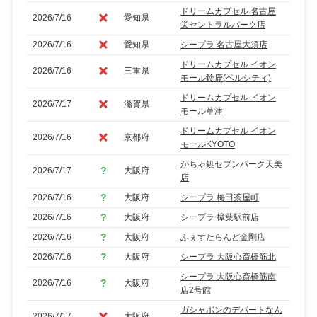
ドリームカプセル 名古屋
2026/7/16
愛知県
栄セントラルパーク店
2026/7/16
愛知県
シープラ 名古屋大須店
ドリームカプセル イオン
2026/7/16
三重県
モール鈴鹿(ベルシティ)
ドリームカプセル イオン
2026/7/17
滋賀県
モール草津
ドリームカプセル イオン
2026/7/16
京都府
モールKYOTO
がちゃ処セブンパーク天美
2026/7/17
大阪府
店
2026/7/16
大阪府
シープラ 梅田茶屋町
2026/7/16
大阪府
シープラ 樟葉駅前店
2026/7/16
大阪府
ふぇすたらんど金剛店
2026/7/16
大阪府
シープラ 大阪心斎橋筋北
シープラ 大阪心斎橋筋南
2026/7/16
大阪府
店2号館
ガシャポンのデパートなん
2026/7/17
大阪府