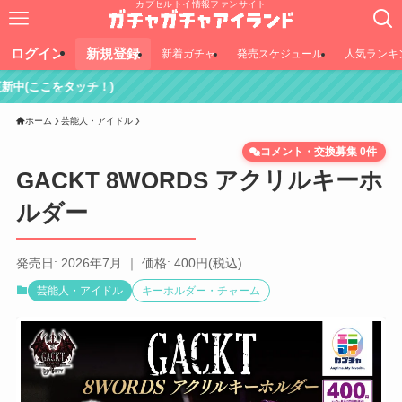
カプセルトイ情報ファンサイト
ログイン
新規登録
新着ガチャ
発売スケジュール
人気ランキ
！)
ホーム
芸能人・アイドル
コメント・交換募集 0件
GACKT 8WORDS アクリルキーホ
ルダー
発売日: 2026年7月 ｜ 価格: 400円(税込)
芸能人・アイドル
キーホルダー・チャーム