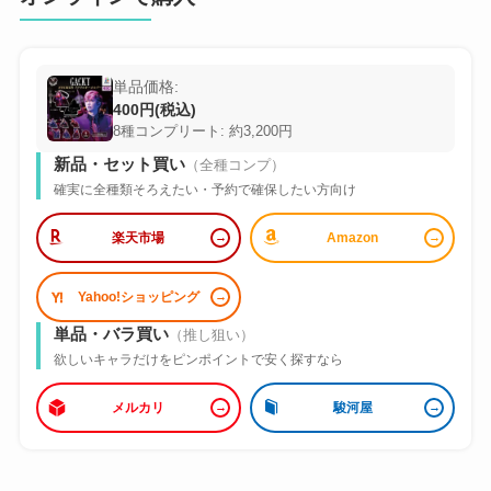
単品価格:
400円(税込)
8種コンプリート: 約3,200円
新品・セット買い
（全種コンプ）
確実に全種類そろえたい・予約で確保したい方向け
楽天市場
Amazon
Yahoo!ショッピング
単品・バラ買い
（推し狙い）
欲しいキャラだけをピンポイントで安く探すなら
メルカリ
駿河屋