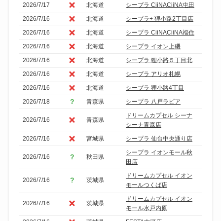
2026/7/17
北海道
シープラ CiiNACiiNA屯田
込
2026/7/16
北海道
シープラ+ 狸小路2丁目店
み
2026/7/16
北海道
シープラ CiiNACiiNA福住
2026/7/16
北海道
シープラ イオン上磯
2026/7/16
北海道
シープラ 狸小路５丁目北
2026/7/16
北海道
シープラ アリオ札幌
2026/7/16
北海道
シープラ 狸小路4丁目
2026/7/18
青森県
シープラ 八戸ラピア
ドリームカプセル シーナ
2026/7/16
青森県
シーナ青森店
2026/7/16
宮城県
シープラ 仙台中央通り店
シープラ イオンモール秋
2026/7/16
秋田県
田店
ドリームカプセル イオン
2026/7/16
茨城県
モールつくば店
ドリームカプセル イオン
2026/7/16
茨城県
モール水戸内原