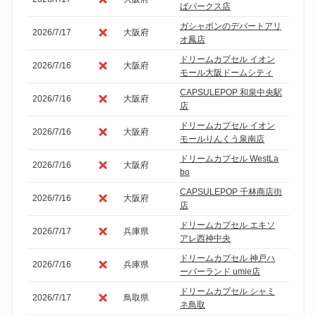
ばパークス店
ガシャポンのデパートアリ
2026/7/17
大阪府
オ鳳店
ドリームカプセル イオン
2026/7/16
大阪府
モール大阪ドームシティ
CAPSULEPOP 和泉中央駅
2026/7/16
大阪府
店
ドリームカプセル イオン
2026/7/16
大阪府
モールりんくう泉南店
ドリームカプセル WestLa
2026/7/16
大阪府
bo
CAPSULEPOP 千林商店街
2026/7/16
大阪府
店
ドリームカプセル エキソ
2026/7/17
兵庫県
アレ西神中央
ドリームカプセル 神戸ハ
2026/7/16
兵庫県
ーバーランド umie店
ドリームカプセル シャミ
2026/7/17
鳥取県
ネ鳥取