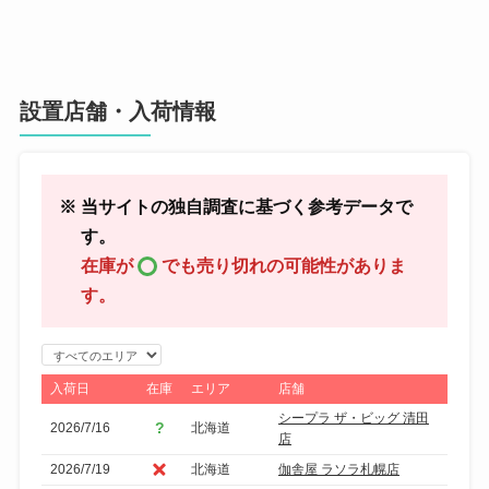
設置店舗・入荷情報
※ 当サイトの独自調査に基づく参考データで
す。
在庫が
でも売り切れの可能性がありま
す。
エ
リ
入荷日
在庫
エリア
店舗
ア
シープラ ザ・ビッグ 清田
2026/7/16
北海道
で
店
絞
2026/7/19
北海道
伽舎屋 ラソラ札幌店
り