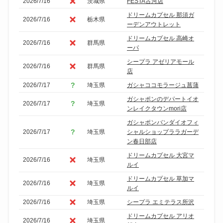
2026/7/16
茨城県
FESTA古河店
ドリームカプセル 那須ガ
2026/7/16
栃木県
ーデンアウトレット
ドリームカプセル 高崎オ
2026/7/16
群馬県
ーパ
シープラ アゼリアモール
2026/7/16
群馬県
店
2026/7/17
埼玉県
ガシャココモラージュ菖蒲
ガシャポンのデパートイオ
2026/7/17
埼玉県
ンレイクタウンmori店
ガシャポンバンダイオフィ
2026/7/17
埼玉県
シャルショップララガーデ
ン春日部店
ドリームカプセル 大宮マ
2026/7/16
埼玉県
ルイ
ドリームカプセル 草加マ
2026/7/16
埼玉県
ルイ
2026/7/16
埼玉県
シープラ エミテラス所沢
ドリームカプセル アリオ
2026/7/16
埼玉県