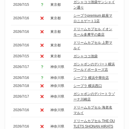
ガシャココ池袋サンシャイ
2026/7/15
東京都
ン通り
シープラpremium 銀座マ
2026/7/16
東京都
ロニエゲート1店
ドリームカプセル イオン
2026/7/16
東京都
モール多摩平の森店
ドリームカプセル 上野マ
2026/7/16
東京都
ルイ
2026/7/15
東京都
ガシャココ池袋
ガシャポンのデパート横浜
2026/7/17
神奈川県
ワールドポーターズ店
2026/7/16
神奈川県
シープラ 横浜中華街店
2026/7/18
神奈川県
シープラ 横浜西口
ガシャポンのデパートラゾ
2026/7/17
神奈川県
ーナ川崎店
ドリームカプセル 海老名
2026/7/16
神奈川県
マルイ
ドリームカプセル THE OU
2026/7/16
神奈川県
TLETS SHONAN HIRATS