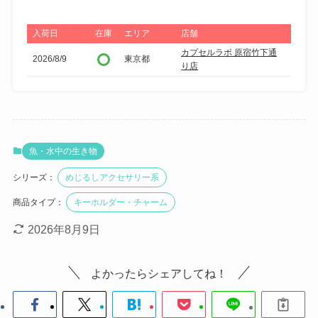
入荷日
在庫
エリア
店舗
カプセルラボ 原宿竹下通
2026/8/9
東京都
り店
魚・水中の生き物
シリーズ：
めじるしアクセサリー系
商品タイプ：
キーホルダー・チャーム
2026年8月9日
よかったらシェアしてね！