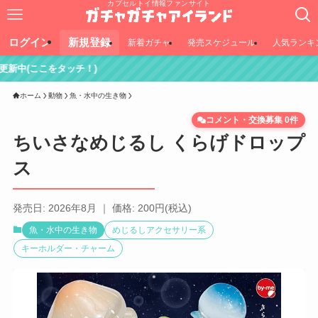
カプセルトイ情報ファンサイト
ログイン
新規登録
新着ガチャ
発売スケジュール
人気ランキ
チ！)
ホーム
動物
魚・水中の生き物
コメント・交換募集 0件
ちいさなめじるし くらげドロップ
ス
発売日: 2026年8月 ｜ 価格: 200円(税込)
魚・水中の生き物
めじるしアクセサリー系
キーホルダー・チャーム