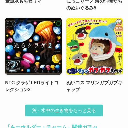
金魚水もちゼリィ
にっこりーノ 海の仲間たち
のぬいぐるみ5
NTC クラゲ LEDライトコ
ぬいコス マリンガブガブキ
レクション2
ャップ
魚・水中の生き物をもっと見る
「キーホルダー・チャーム」関連ガチャ