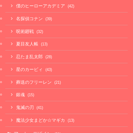
僕のヒーローアカデミア
(42)
名探偵コナン
(39)
呪術廻戦
(32)
夏目友人帳
(13)
忍たま乱太郎
(28)
星のカービィ
(43)
葬送のフリーレン
(21)
銀魂
(15)
鬼滅の刃
(41)
魔法少女まどか☆マギカ
(13)