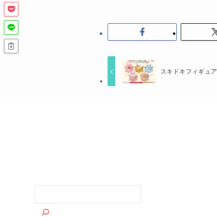
スキドキフィギュ
検
索