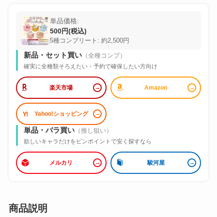
単品価格:
500円(税込)
5種コンプリート: 約2,500円
新品・セット買い
（全種コンプ）
確実に全種類そろえたい・予約で確保したい方向け
楽天市場
Amazon
Yahoo!ショッピング
単品・バラ買い
（推し狙い）
欲しいキャラだけをピンポイントで安く探すなら
メルカリ
駿河屋
商品説明