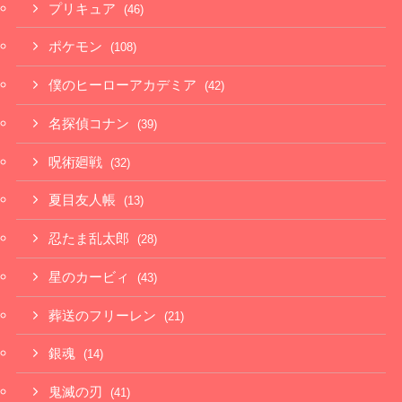
プリキュア
(46)
ポケモン
(108)
僕のヒーローアカデミア
(42)
名探偵コナン
(39)
呪術廻戦
(32)
夏目友人帳
(13)
忍たま乱太郎
(28)
星のカービィ
(43)
葬送のフリーレン
(21)
銀魂
(14)
鬼滅の刃
(41)