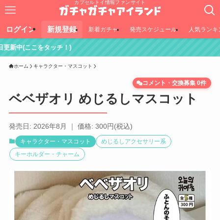
カプセルトイ情報ファンサイト
ログイン
新規登録
新着ガチャ
発売スケジュール
人気ランキ
ッチ！)
ホーム
キャラクター・マスコット
コメント・交換募集 0件
ベベザオリ めじるしマスコット
発売日: 2026年8月 ｜ 価格: 300円(税込)
キャラクター・マスコット
めじるしアクセサリー系
キーホルダー・チャーム