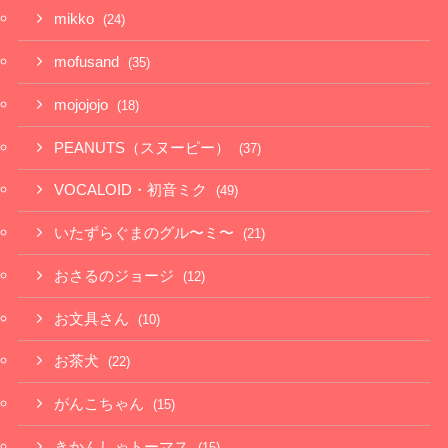
mikko
(24)
mofusand
(35)
mojojojo
(18)
PEANUTS（スヌーピー）
(37)
VOCALOID・初音ミク
(49)
いたずらぐまのグル〜ミ〜
(21)
おさるのジョージ
(12)
お文具さん
(10)
お茶犬
(22)
がんこちゃん
(15)
きかんしゃトーマス
(15)