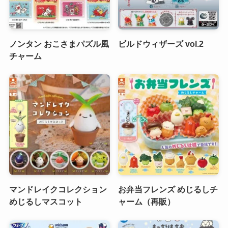
ノンタン おこさまパズル風
ビルドウィザーズ vol.2
チャーム
マンドレイクコレクション
お弁当フレンズ めじるしチ
めじるしマスコット
ャーム（再販）