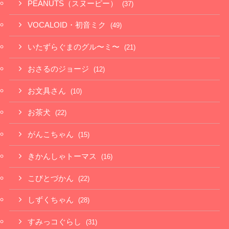
PEANUTS（スヌーピー）
(37)
VOCALOID・初音ミク
(49)
いたずらぐまのグル〜ミ〜
(21)
おさるのジョージ
(12)
お文具さん
(10)
お茶犬
(22)
がんこちゃん
(15)
きかんしゃトーマス
(16)
こびとづかん
(22)
しずくちゃん
(28)
すみっコぐらし
(31)