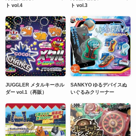
ト vol.4
ト vol.3
JUGGLER メタルキーホル
SANKYO ゆるデバイスぬ
ダー vol.1（再販）
いぐるみクリーナー