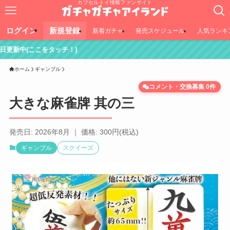
カプセルトイ情報ファンサイト
ログイン
新規登録
新着ガチャ
発売スケジュール
人気ランキ
タッチ！)
ホーム
ギャンブル
コメント・交換募集 0件
大きな麻雀牌 其の三
発売日: 2026年8月 ｜ 価格: 300円(税込)
ギャンブル
スクイーズ