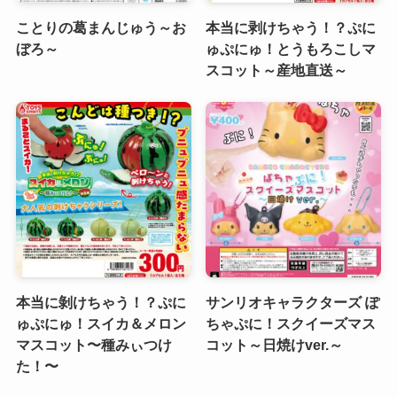
ことりの葛まんじゅう～お
本当に剥けちゃう！？ぷに
ぼろ～
ゅぷにゅ！とうもろこしマ
スコット～産地直送～
本当に剝けちゃう！？ぷに
サンリオキャラクターズ ぽ
ゅぷにゅ！スイカ＆メロン
ちゃぷに！スクイーズマス
マスコット〜種みぃつけ
コット～日焼けver.～
た！〜