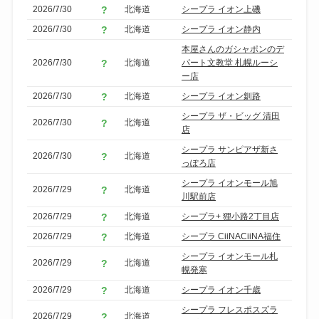
ア
2026/7/30
北海道
シープラ イオン上磯
で
2026/7/30
北海道
シープラ イオン静内
絞
本屋さんのガシャポンのデ
り
2026/7/30
北海道
パート文教堂 札幌ルーシ
込
ー店
み
2026/7/30
北海道
シープラ イオン釧路
シープラ ザ・ビッグ 清田
2026/7/30
北海道
店
シープラ サンピアザ新さ
2026/7/30
北海道
っぽろ店
シープラ イオンモール旭
2026/7/29
北海道
川駅前店
2026/7/29
北海道
シープラ+ 狸小路2丁目店
2026/7/29
北海道
シープラ CiiNACiiNA福住
シープラ イオンモール札
2026/7/29
北海道
幌発寒
2026/7/29
北海道
シープラ イオン千歳
シープラ フレスポスズラ
2026/7/29
北海道