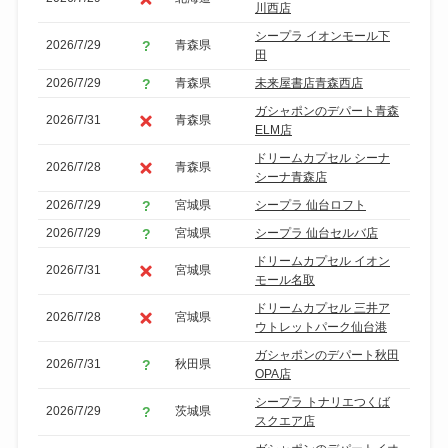
川西店
シープラ イオンモール下
2026/7/29
青森県
田
2026/7/29
青森県
未来屋書店青森西店
ガシャポンのデパート青森
2026/7/31
青森県
ELM店
ドリームカプセル シーナ
2026/7/28
青森県
シーナ青森店
2026/7/29
宮城県
シープラ 仙台ロフト
2026/7/29
宮城県
シープラ 仙台セルバ店
ドリームカプセル イオン
2026/7/31
宮城県
モール名取
ドリームカプセル 三井ア
2026/7/28
宮城県
ウトレットパーク仙台港
ガシャポンのデパート秋田
2026/7/31
秋田県
OPA店
シープラ トナリエつくば
2026/7/29
茨城県
スクエア店