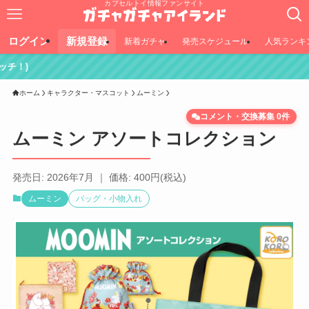
カプセルトイ情報ファンサイト
ログイン
新規登録
新着ガチャ
発売スケジュール
人気ランキ
ホーム
キャラクター・マスコット
ムーミン
コメント・交換募集 0件
ムーミン アソートコレクション
発売日: 2026年7月 ｜ 価格: 400円(税込)
ムーミン
バッグ・小物入れ