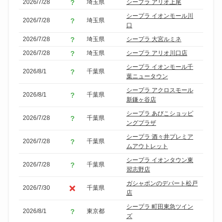
2026/7/28
埼玉県
シープラ アリオ上尾
シープラ イオンモール川
2026/7/28
埼玉県
口
2026/7/28
埼玉県
シープラ 大宮ルミネ
2026/7/28
埼玉県
シープラ アリオ川口店
シープラ イオンモール千
2026/8/1
千葉県
葉ニュータウン
シープラ アクロスモール
2026/8/1
千葉県
新鎌ヶ谷店
シープラ あびこショッピ
2026/7/28
千葉県
ングプラザ
シープラ 酒々井プレミア
2026/7/28
千葉県
ムアウトレット
シープラ イオンタウン東
2026/7/28
千葉県
習志野店
ガシャポンのデパート松戸
2026/7/30
千葉県
店
シープラ 町田東急ツイン
2026/8/1
東京都
ズ