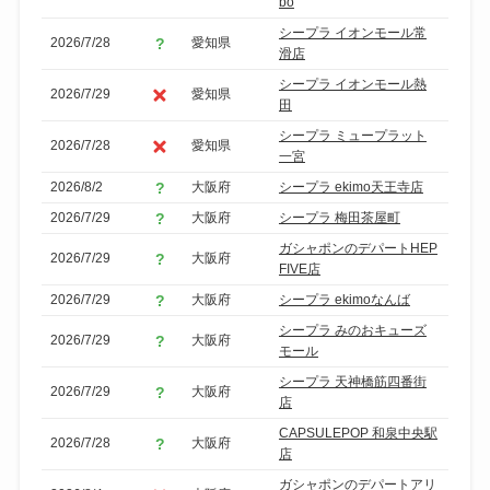
bo
シープラ イオンモール常
2026/7/28
愛知県
滑店
シープラ イオンモール熱
2026/7/29
愛知県
田
シープラ ミュープラット
2026/7/28
愛知県
一宮
2026/8/2
大阪府
シープラ ekimo天王寺店
2026/7/29
大阪府
シープラ 梅田茶屋町
ガシャポンのデパートHEP
2026/7/29
大阪府
FIVE店
2026/7/29
大阪府
シープラ ekimoなんば
シープラ みのおキューズ
2026/7/29
大阪府
モール
シープラ 天神橋筋四番街
2026/7/29
大阪府
店
CAPSULEPOP 和泉中央駅
2026/7/28
大阪府
店
ガシャポンのデパートアリ