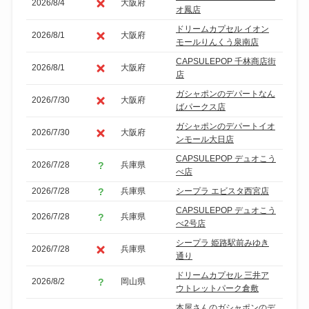
2026/8/4
大阪府
オ鳳店
ドリームカプセル イオン
2026/8/1
大阪府
モールりんくう泉南店
CAPSULEPOP 千林商店街
2026/8/1
大阪府
店
ガシャポンのデパートなん
2026/7/30
大阪府
ばパークス店
ガシャポンのデパートイオ
2026/7/30
大阪府
ンモール大日店
CAPSULEPOP デュオこう
2026/7/28
兵庫県
べ店
2026/7/28
兵庫県
シープラ エビスタ西宮店
CAPSULEPOP デュオこう
2026/7/28
兵庫県
べ2号店
シープラ 姫路駅前みゆき
2026/7/28
兵庫県
通り
ドリームカプセル 三井ア
2026/8/2
岡山県
ウトレットパーク倉敷
本屋さんのガシャポンのデ