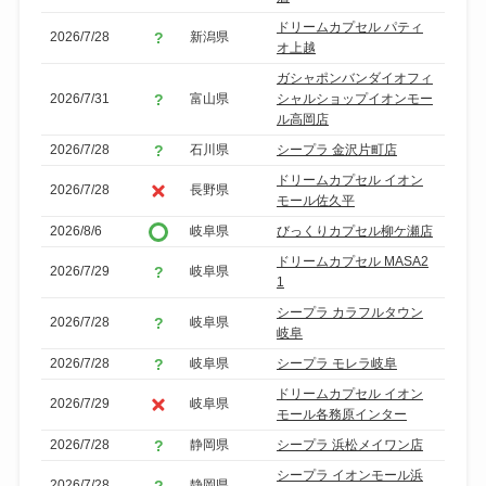
ドリームカプセル パティ
2026/7/28
新潟県
オ上越
ガシャポンバンダイオフィ
2026/7/31
富山県
シャルショップイオンモー
ル高岡店
2026/7/28
石川県
シープラ 金沢片町店
ドリームカプセル イオン
2026/7/28
長野県
モール佐久平
2026/8/6
岐阜県
びっくりカプセル柳ケ瀬店
ドリームカプセル MASA2
2026/7/29
岐阜県
1
シープラ カラフルタウン
2026/7/28
岐阜県
岐阜
2026/7/28
岐阜県
シープラ モレラ岐阜
ドリームカプセル イオン
2026/7/29
岐阜県
モール各務原インター
2026/7/28
静岡県
シープラ 浜松メイワン店
シープラ イオンモール浜
2026/7/28
静岡県