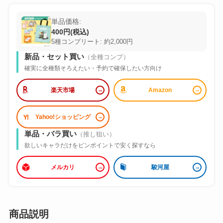
単品価格:
400円(税込)
5種コンプリート: 約2,000円
新品・セット買い
（全種コンプ）
確実に全種類そろえたい・予約で確保したい方向け
楽天市場
Amazon
Yahoo!ショッピング
単品・バラ買い
（推し狙い）
欲しいキャラだけをピンポイントで安く探すなら
メルカリ
駿河屋
商品説明