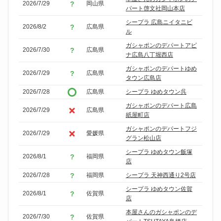
2026/7/29
岡山県
パート啓文社岡山本店
シープラ 広島ニイタニビ
2026/8/2
広島県
ル
ガシャポンのデパートアピ
2026/7/30
広島県
ナ広島八丁堀西店
ガシャポンのデパートゆめ
2026/7/29
広島県
タウン広島店
2026/7/28
広島県
シープラ ゆめタウン呉
ガシャポンのデパート広島
2026/7/29
広島県
紙屋町店
ガシャポンのデパートフジ
2026/7/29
愛媛県
グラン松山店
シープラ ゆめタウン飯塚
2026/8/1
福岡県
店
2026/7/28
福岡県
シープラ 天神西通り2号店
シープラ ゆめタウン佐賀
2026/8/1
佐賀県
店
本屋さんのガシャポンのデ
2026/7/30
佐賀県