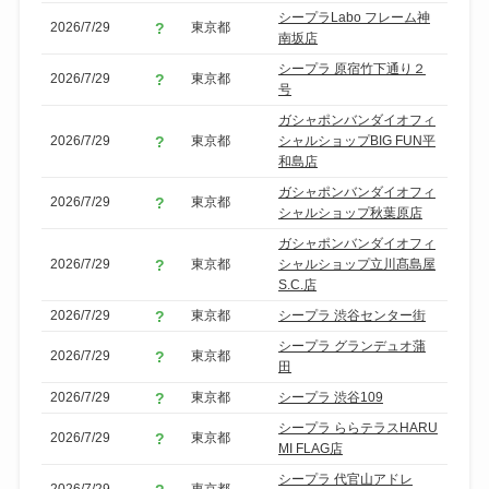
シープラLabo フレーム神
2026/7/29
東京都
南坂店
シープラ 原宿竹下通り２
2026/7/29
東京都
号
ガシャポンバンダイオフィ
2026/7/29
東京都
シャルショップBIG FUN平
和島店
ガシャポンバンダイオフィ
2026/7/29
東京都
シャルショップ秋葉原店
ガシャポンバンダイオフィ
2026/7/29
東京都
シャルショップ立川髙島屋
S.C.店
2026/7/29
東京都
シープラ 渋谷センター街
シープラ グランデュオ蒲
2026/7/29
東京都
田
2026/7/29
東京都
シープラ 渋谷109
シープラ ららテラスHARU
2026/7/29
東京都
MI FLAG店
シープラ 代官山アドレ
2026/7/29
東京都