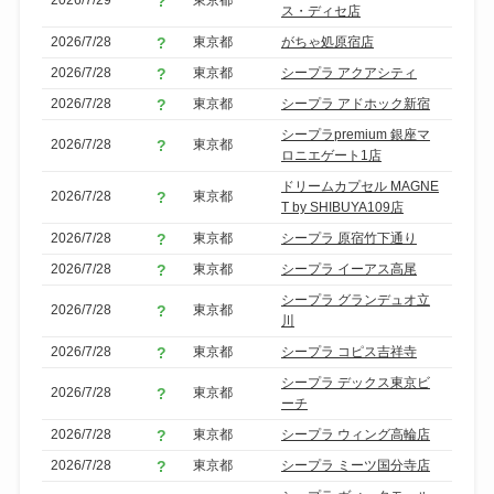
ス・ディセ店
2026/7/28
東京都
がちゃ処原宿店
2026/7/28
東京都
シープラ アクアシティ
2026/7/28
東京都
シープラ アドホック新宿
シープラpremium 銀座マ
2026/7/28
東京都
ロニエゲート1店
ドリームカプセル MAGNE
2026/7/28
東京都
T by SHIBUYA109店
2026/7/28
東京都
シープラ 原宿竹下通り
2026/7/28
東京都
シープラ イーアス高尾
シープラ グランデュオ立
2026/7/28
東京都
川
2026/7/28
東京都
シープラ コピス吉祥寺
シープラ デックス東京ビ
2026/7/28
東京都
ーチ
2026/7/28
東京都
シープラ ウィング高輪店
2026/7/28
東京都
シープラ ミーツ国分寺店