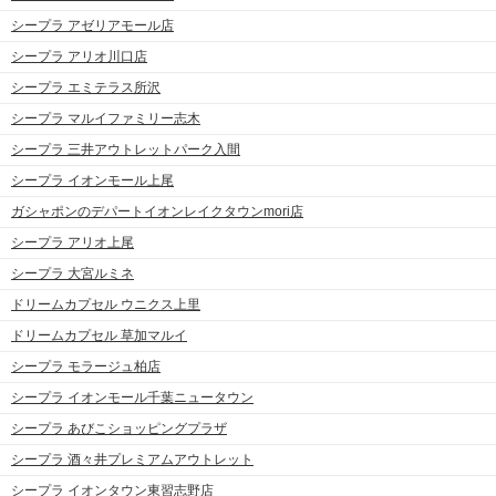
シープラ アゼリアモール店
シープラ アリオ川口店
シープラ エミテラス所沢
シープラ マルイファミリー志木
シープラ 三井アウトレットパーク入間
シープラ イオンモール上尾
ガシャポンのデパートイオンレイクタウンmori店
シープラ アリオ上尾
シープラ 大宮ルミネ
ドリームカプセル ウニクス上里
ドリームカプセル 草加マルイ
シープラ モラージュ柏店
シープラ イオンモール千葉ニュータウン
シープラ あびこショッピングプラザ
シープラ 酒々井プレミアムアウトレット
シープラ イオンタウン東習志野店