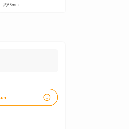
約65mm
zon