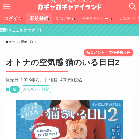
カプセルトイ情報ファンサイト
ログイン
新規登録
新着ガチャ
発売スケジュール
人気ランキ
チ！)
ホーム
動物
猫
コメント・交換募集 0件
オトナの空気感 猫のいる日日2
発売日: 2026年7月 ｜ 価格: 400円(税込)
猫
おもちゃ・雑貨