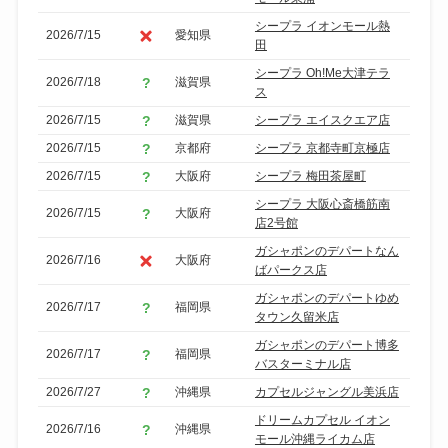
シープラ イオンモール熱
2026/7/15
愛知県
田
シープラ Oh!Me大津テラ
2026/7/18
滋賀県
ス
2026/7/15
滋賀県
シープラ エイスクエア店
2026/7/15
京都府
シープラ 京都寺町京極店
2026/7/15
大阪府
シープラ 梅田茶屋町
シープラ 大阪心斎橋筋南
2026/7/15
大阪府
店2号館
ガシャポンのデパートなん
2026/7/16
大阪府
ばパークス店
ガシャポンのデパートゆめ
2026/7/17
福岡県
タウン久留米店
ガシャポンのデパート博多
2026/7/17
福岡県
バスターミナル店
2026/7/27
沖縄県
カプセルジャングル美浜店
ドリームカプセル イオン
2026/7/16
沖縄県
モール沖縄ライカム店