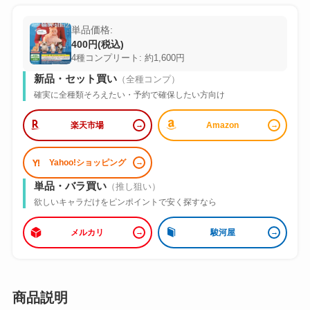
単品価格:
400円(税込)
4種コンプリート: 約1,600円
新品・セット買い
（全種コンプ）
確実に全種類そろえたい・予約で確保したい方向け
楽天市場
Amazon
Yahoo!ショッピング
単品・バラ買い
（推し狙い）
欲しいキャラだけをピンポイントで安く探すなら
メルカリ
駿河屋
商品説明