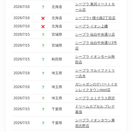
シープラ 東武イーストモ
2026/7/16
北海道
ール店
2026/7/16
北海道
シープラ+ 狸小路2丁目店
2026/7/16
北海道
シープラ イオン上磯
2026/7/15
宮城県
シープラ 仙台中央通り店
シープラ 仙台中央通り3号
2026/7/15
宮城県
店
シープラ イオンモール秋
2026/7/15
秋田県
田店
シープラ マルイファミリ
2026/7/18
埼玉県
ー志木
ガシャポンのデパートイオ
2026/7/16
埼玉県
ンレイクタウンmori店
2026/7/15
埼玉県
シープラ エミテラス所沢
ドリームカプセル プレナ
2026/7/15
千葉県
幕張
シープラ イオンタウン東
2026/7/15
千葉県
習志野店