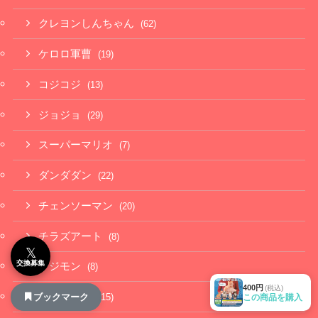
クレヨンしんちゃん
(62)
ケロロ軍曹
(19)
コジコジ
(13)
ジョジョ
(29)
スーパーマリオ
(7)
ダンダダン
(22)
チェンソーマン
(20)
チラズアート
(8)
𝕏
交換募集
デジモン
(8)
400円
(税込)
ドラえもん
ブックマーク
(15)
この商品を購入