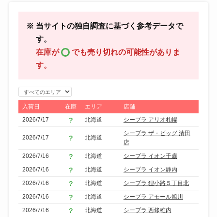
※ 当サイトの独自調査に基づく参考データで
す。
在庫が
でも売り切れの可能性がありま
す。
エ
リ
入荷日
在庫
エリア
店舗
ア
2026/7/17
北海道
シープラ アリオ札幌
で
シープラ ザ・ビッグ 清田
2026/7/17
北海道
絞
店
り
2026/7/16
北海道
シープラ イオン千歳
込
2026/7/16
北海道
シープラ イオン静内
み
2026/7/16
北海道
シープラ 狸小路５丁目北
2026/7/16
北海道
シープラ アモール旭川
2026/7/16
北海道
シープラ 西條稚内