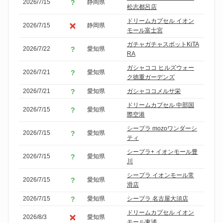
2026/7/15
静岡県
松志都呂店
ドリームカプセル イオン
2026/7/15
静岡県
モール富士宮
ガチャガチャスポットKiTA
2026/7/22
愛知県
RA
ガシャココ ヒルズウォー
2026/7/21
愛知県
ク徳重ガーデンズ
2026/7/21
愛知県
ガシャココメルサ栄
ドリームカプセル 中部国
2026/7/15
愛知県
際空港
シープラ mozoワンダーシ
2026/7/15
愛知県
ティ
シープラ+ イオンモール豊
2026/7/15
愛知県
川
シープラ イオンモール常
2026/7/15
愛知県
滑店
2026/7/15
愛知県
シープラ 名古屋大須店
ドリームカプセル イオン
2026/8/3
愛知県
モール東浦