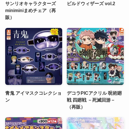
サンリオキャラクターズ
ビルドウィザーズ vol.2
miniminiまめチェア（再
販）
青鬼 アイマスクコレクショ
デコラPICアクリル 呪術廻
ン
戦 四廻戦 －死滅回游－
（再販）