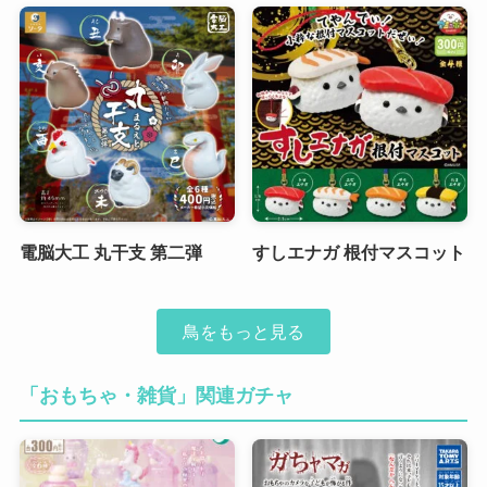
電脳大工 丸干支 第二弾
すしエナガ 根付マスコット
鳥をもっと見る
「おもちゃ・雑貨」関連ガチャ