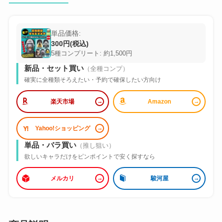
単品価格:
300円(税込)
5種コンプリート: 約1,500円
新品・セット買い
（全種コンプ）
確実に全種類そろえたい・予約で確保したい方向け
楽天市場
Amazon
Yahoo!ショッピング
単品・バラ買い
（推し狙い）
欲しいキャラだけをピンポイントで安く探すなら
メルカリ
駿河屋