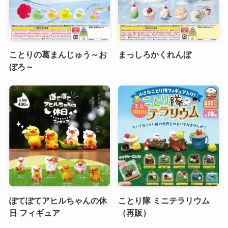
ことりの葛まんじゅう～お
まっしろかくれんぼ
ぼろ～
ぽてぽてアヒルちゃんの休
ことり隊 ミニテラリウム
日 フィギュア
（再販）