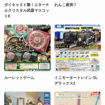
ダイキャスト製！エターナ
わんこ厨房７
ルクリスタル武器マスコッ
トII
ルーレットゲーム
ミニモータートレイン SL
デラックス2