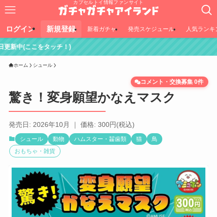
カプセルトイ情報ファンサイト
ログイン
新規登録
新着ガチャ
発売スケジュール
人気ランキ
ホーム
シュール
コメント・交換募集 0件
驚き！変身願望かなえマスク
発売日: 2026年10月 ｜ 価格: 300円(税込)
シュール
動物
ハムスター・齧歯類
猫
鳥
おもちゃ・雑貨