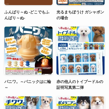
ふんばり～ぬ -どこでもふ
光るまちぼうけ ガシャポン
んばり～ぬ-
の場合
パニワ。～パニックはに輪
赤の他人のトイプードルの
～
証明写真第二弾