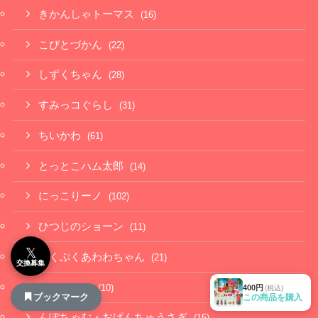
きかんしゃトーマス
(16)
こびとづかん
(22)
しずくちゃん
(28)
すみっコぐらし
(31)
ちいかわ
(61)
とっとこハム太郎
(14)
にっこりーノ
(102)
ひつじのショーン
(11)
𝕏
ぷくぷくあわわちゃん
(21)
交換募集
もちにゃみ
(10)
400円
(税込)
ブックマーク
この商品を購入
んぽちゃむ・おぱんちゅうさぎ
(15)