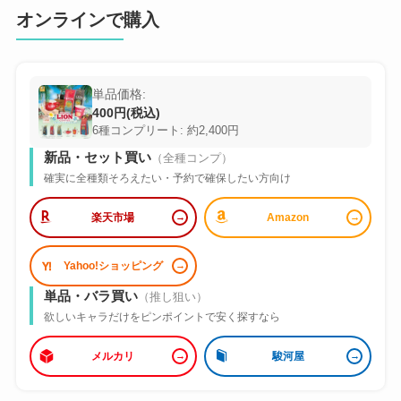
オンラインで購入
単品価格:
400円(税込)
6種コンプリート: 約2,400円
新品・セット買い
（全種コンプ）
確実に全種類そろえたい・予約で確保したい方向け
楽天市場
Amazon
Yahoo!ショッピング
単品・バラ買い
（推し狙い）
欲しいキャラだけをピンポイントで安く探すなら
メルカリ
駿河屋