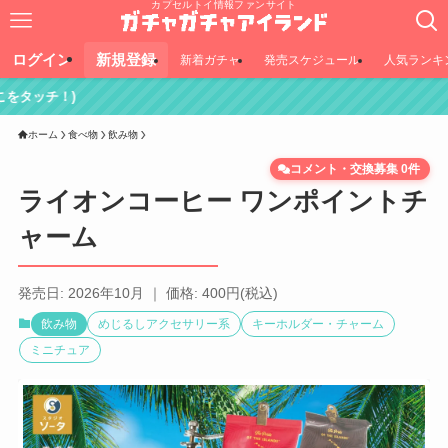
カプセルトイ情報ファンサイト
ログイン
新規登録
新着ガチャ
発売スケジュール
人気ランキ
ホーム
食べ物
飲み物
コメント・交換募集 0件
ライオンコーヒー ワンポイントチ
ャーム
発売日: 2026年10月 ｜ 価格: 400円(税込)
飲み物
めじるしアクセサリー系
キーホルダー・チャーム
ミニチュア