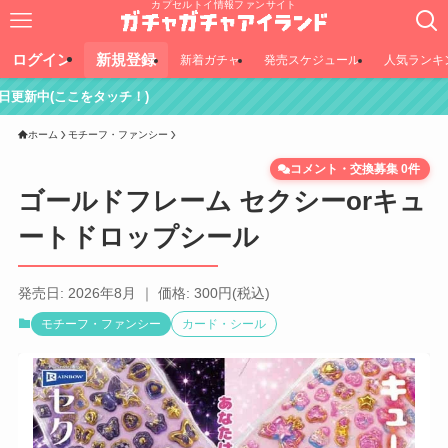
カプセルトイ情報ファンサイト
ログイン
新規登録
新着ガチャ
発売スケジュール
人気ランキ
ッチ！)
ホーム
モチーフ・ファンシー
コメント・交換募集 0件
ゴールドフレーム セクシーorキュ
ートドロップシール
発売日: 2026年8月 ｜ 価格: 300円(税込)
モチーフ・ファンシー
カード・シール