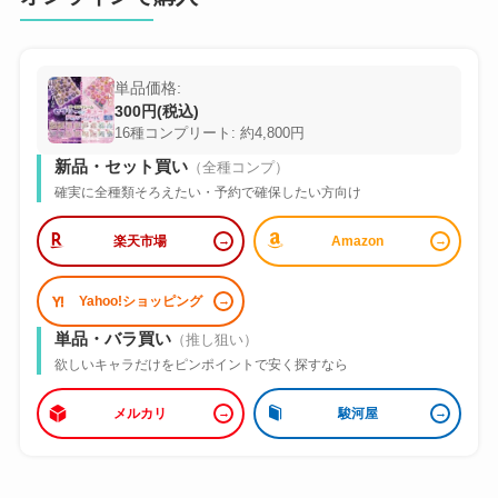
単品価格:
300円(税込)
16種コンプリート: 約4,800円
新品・セット買い
（全種コンプ）
確実に全種類そろえたい・予約で確保したい方向け
楽天市場
Amazon
Yahoo!ショッピング
単品・バラ買い
（推し狙い）
欲しいキャラだけをピンポイントで安く探すなら
メルカリ
駿河屋