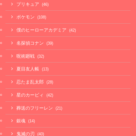
プリキュア
(46)
ポケモン
(108)
僕のヒーローアカデミア
(42)
名探偵コナン
(39)
呪術廻戦
(32)
夏目友人帳
(13)
忍たま乱太郎
(28)
星のカービィ
(42)
葬送のフリーレン
(21)
銀魂
(14)
鬼滅の刃
(40)