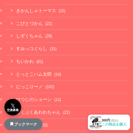
きかんしゃトーマス
(15)
こびとづかん
(22)
しずくちゃん
(28)
すみっコぐらし
(31)
ちいかわ
(61)
とっとこハム太郎
(14)
にっこりーノ
(102)
ひつじのショーン
(11)
𝕏
交換募集
ぷくぷくあわわちゃん
(21)
300円
(税込)
ブックマーク
この商品を購入
もちにゃみ
(10)