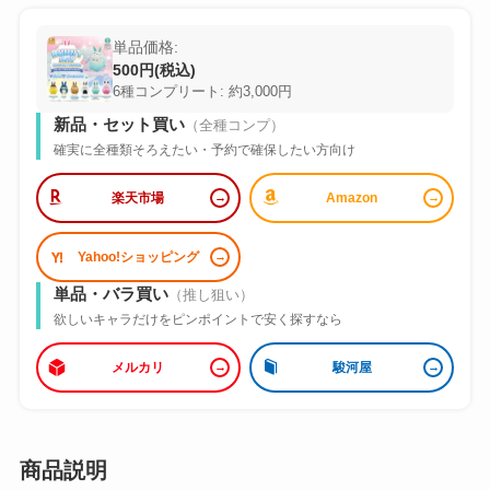
単品価格:
500円(税込)
6種コンプリート: 約3,000円
新品・セット買い
（全種コンプ）
確実に全種類そろえたい・予約で確保したい方向け
楽天市場
Amazon
Yahoo!ショッピング
単品・バラ買い
（推し狙い）
欲しいキャラだけをピンポイントで安く探すなら
メルカリ
駿河屋
商品説明