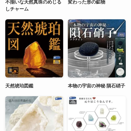
不揃いな天然真珠のめじる
変わった形の鉱物
しチャーム
天然琥珀図鑑
本物の宇宙の神秘 隕石硝子