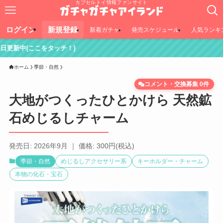
カプセルトイ情報ファンサイト
ログイン
新規登録
新着ガチャ
発売スケジュール
人気ランキ
ッチ！)
ホーム
季節・自然
コメント・交換募集 0件
大地がつくったひとかけら 天然鉱
石めじるしチャーム
発売日: 2026年9月 ｜ 価格: 300円(税込)
季節・自然
めじるしアクセサリー系
キーホルダー・チャーム
本物の化石・宝石