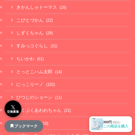
きかんしゃトーマス
(16)
こびとづかん
(22)
しずくちゃん
(28)
すみっコぐらし
(31)
ちいかわ
(61)
とっとこハム太郎
(14)
にっこりーノ
(102)
ひつじのショーン
(11)
𝕏
ぷくぷくあわわちゃん
(21)
交換募集
300円
(税込)
もちにゃみ
(10)
ブックマーク
この商品を購入