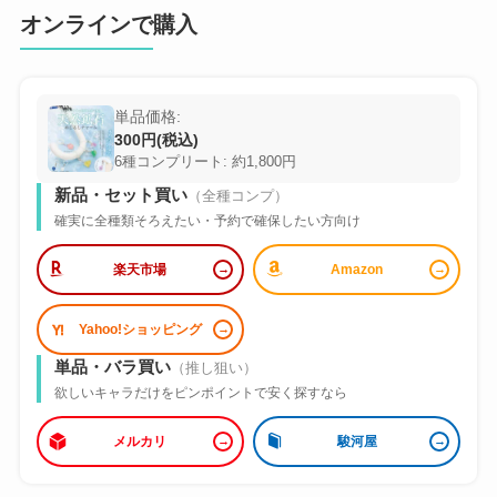
オンラインで購入
単品価格:
300円(税込)
6種コンプリート: 約1,800円
新品・セット買い
（全種コンプ）
確実に全種類そろえたい・予約で確保したい方向け
楽天市場
Amazon
Yahoo!ショッピング
単品・バラ買い
（推し狙い）
欲しいキャラだけをピンポイントで安く探すなら
メルカリ
駿河屋