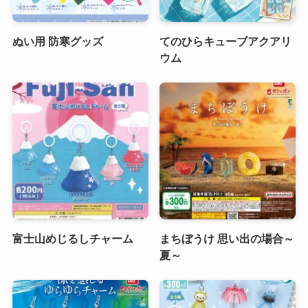
ぬい用 防寒グッズ
てのひらキューブアクアリ
ウム
富士山めじるしチャーム
まちぼうけ 思い出の場合～
夏～